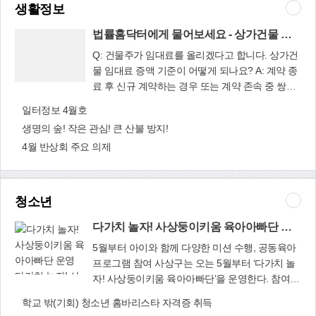
따뜻함을 전달하려고 합니다. 취약계층 어르신에
생활정보
챙겨먹을 수 있게 도와주었습니다. 집안을 깨끗하
게 희망과 온기를 전달할 수 있도록 여러분의 따뜻
게 청소하고 집에 온기가 도니 밖으로만 나돌아 다
법률홈닥터에게 물어보세요 - 상가건물 임대료 증액 기준
함을 나눠주세요. 학장종합사회복지관(SNS
녔던 A씨가 집에 머무르는 시간이 많아졌습니다.
담당자) 사랑의 짜장면·도시락 나눔 봉사활동 대
Q: 건물주가 임대료를 올리겠다고 합니다. 상가건
A씨는 그동안 단절되었던 식구들과 형제들이 보고
한적십자사봉사회 부산지사 감전동봉사회(회장
물 임대료 증액 기준이 어떻게 되나요? A: 계약 종
싶다고 합니다. 모든 걸 포기하고 술에만 의지하던
정정자)는 4월 13일 감전동 행정복지센터에서 ‘사
료 후 신규 계약하는 경우 또는 계약 존속 중 쌍방
법률홈닥터에게
A씨의 생활이 조금씩 변화함을 느낄 수 있는 봄이
랑의 짜장면 나눔’ 봉사활동을 했다. 새마을금고에
합의로 월 임대료 인상하는 경우에는 임대료 증액
물어보세요 - 상
되었습니다. 소외된 이웃을 찾아내어 ‘나눔 문화’를
일터정보 4월호
서 후원해 주셨고, ‘일심회’에서 정성을 다해 짜장
상한에 제한이 없습니다(대법원 2002.6.28. 선고
가건물 임대료
확산하는 주례3동 복지팀이 되기 위해 더욱 노력
생명의 숲! 작은 관심! 큰 산불 방지!
면 100그릇을 만들어 주셨으며, 적십자는 포장하
2002다23482 판결). 쌍방 합의가 되지 않는 경우
증액 기준
하겠습니다. 복지정책과(☎310-4661) 주례3동 행
고 나눔을 했다. 모라1동봉사회(회장 송순애)는 4
4월 반상회 주요 의제
에 임대인 일방의 의사로 월 임대료를 증액하는 경
정복지센터(☎310-3193)
월 13일 백양종합사회복지관에서 도시락 포장을
우 증액에 제한이 있습니다. 이때는 두 가지 경우
해서 어려운 이웃 112세대에 나눠드렸다. 코로나
의 수가 있습니다. ※ 환산보증금(보증금+월차
19로 함께 모여 식사를 못하니 포장하여 사랑을 나
임×100)이 아래 금액을 초과하는 경우: 당사자는
청소년
누었다. 적십자는 희망이요, 나눔입니다.^^ 송
‘상가건물에 관한 조세, 공과금, 주변 상가건물의
정란(사상구 SNS 서포터즈)
차임 및 보증금, 그 밖의 부담이나 경제사정의 변
다가치 놀자! 사상둥이키움 육아아빠단 운영
동 등을 고려하여 차임과 보증금의 증감을 청구’할
5월부터 아이와 함께 다양한 미션 수행, 공동육아
수 있습니다(「상가임대차법」 제2조, 제10조의2.
프로그램 참여 사상구는 오는 5월부터 ‘다가치 놀
시행령 제2조). 1. 서울특별시: 9억원 2. 「수도권
다가치 놀자! 사
자! 사상둥이키움 육아아빠단’을 운영한다. 참여대
정비계획법」에 따른 과밀억제권역(서울특별시는
상둥이키움 육아
상은 사상구에 거주하는 4~7세 자녀(2015년
학교 밖(기회) 청소년 홈바리스타 자격증 취득
제외한다) 및 부산광역시: 6억9천만원 3. 광역시
아빠단 운영
~2018년생)를 둔 초보아빠 30명이며, 4월 30일까