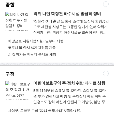
종합
악취 나던 학장천 하수시설 말끔히 정비
‘친환경 생태 흙길’도 함께 조성해 도심속 힐링공간
으로 재탄생 사상구는 그동안 덮개가 없어 악취가
악취 나던 학장
심하게 나던 학장천 하수시설을 말끔히 정비했다.
천 하수시설 말
학장천 내 덮개가 없는 U자 형태의 하수시설 구간
희망근로 지원사업 5월 3일부터 시행
끔히 정비
(학장동 성심병원 일원)은 인근 주택가와 상가에
코로나19 한시 생계지원금 지급
서 걸러지지 않은 오수가 학장천으로 그대로 유입
♬ 찾아가는 베란다 콘서트 개최
되어, 여름철은 물론 겨울철에도 심한 악취를 풍겨
주민 민원이 잦은 곳이었다. 이에 사상구는 부산시
에 적극 요구해 예산 전액을 시비로 지원받았으며,
올해 1월부터 3월 말까지 사업비 2억3천600만원
구정
을 들여 정비(복개) 공사를 완료했다. 또 공사 기간
동안 보행로 약 440m도 함께 정비해 학장천 이용
어린이보호구역 주·정차 위반 과태료 상향
객들을 위한 ‘친환경 생태 흙길’로 조성했다. 악취
5월 11일부터 승용차 등 12만원, 승합차 등 13만
유발 하수시설 정비 및 친환경 생태 흙길 조성을
원 부과 안전사고 예방 및 주차질서 확립 위해 주
통해 이곳은 봄이면 벚꽃과 유채꽃이 활짝 핀 학장
어린이보호구역
민홍보도 강화 어린이 안전사고 예방 및 불법 주·
천의 아름다운 풍경을 감상하고, 코로나19로 지친
주·정차 위반 과
정차 근절을 위해 오는 5월 11일부터 어린이보호
사상구, 교육부 주최 ‘2021 공모사업’ 잇따라 선정
마음을 치유할 수 있는 ‘힐링공간’으로 거듭남으로
태료 상향
구역 내 주·정차 위반 과태료가 인상된다. 사상구