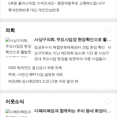
써 주민들의 사랑을 받고 있다. 사상구 관계자는
1회용 플라스틱컵 가져오세요~ 종량제봉투로 교환해드립니다!
는 개정된 「도로교통법 시행령」에 의거 어린이
“친환경 생태하천인 학장천이 자연과 함께 건강한
휴대전화번호 대신 개인안심번호
보호구역 내 주·정차 위반 과태료가 상향됨에 따라
삶을 누릴 수 있는 주민 여가공간으로 확실히 자리
주민홍보 및 단속강화 계획을 수립, 시행한다. 앞
매김할 수 있기를 기대한다”고 밝혔다. 건설과
으로 어린이보호구역에서 불법 주정차를 할 경우
(☎310-4702)
승용차(4톤 이하 화물차)는 기존 8만원에서 4만원
의회
이 인상된 12만원의 과태료가, 승합차(4톤 초과 화
물차)는 기존 9만원에서 4만원이 인상된 13만원의
사상구의회, 주요사업장 현장확인으로 활발한 의정활동 펼쳐…
과태료가 각각 부과된다. 과태료 인상에 앞서 주민
엄궁유수지 복합문화체육센터 건립 현장 확인 사
홍보 및 계도기간을 거쳐 5월 11일부터 본격 시행
상구의회는 지난 제218회 임시회 기간 중 사상구
하며, 과태료 부과는 관내 63개소 어린이보호구역
관내 주요사업 현장을 방문하여 각종 사업들이 차
내 불법 주정차 차량을 대상으로 한다. 한편 사상
사상구의회, 주
질 없이 진행되고 있는지 확인하였다. 주요 방문사
2020 회계연도 결산검사 위원 위촉
구는 불법 주정차로 인한 안전사고를 예방하고, 어
요사업장 현장확
업장으로는 엄궁유수지 복합문화체육센터 건립
린이 교통사고도 미연에 방지하기 위해 ▶소화전
주례∼서면간 BRT사업 설명회 개최
인으로 활발한
현장, 삼락동 공업지역 지역산업 혁신거점 조성 사
주변 ▶교차로 모퉁이 ▶버스정류소 ▶횡단보도
의정활동 펼쳐…
제218회 임시회(2021.3.22.) 5분 자유 발언 #1
업장, 삼락천 도심보행길 조성 및 주례 열린도서관
및 인도 ▶어린이보호구역 등 ‘5대 불법 주정차 위
건립지로서 구청 소관 부서장으로부터 현장에서
반’에 대해서는 주민신고제를 시행하고 있다. 교통
현황 설명을 청취하고 주민 건의사항 반영과 문제
행정과(☎310-4506)
점을 점검하였다. 특히, 사상구 코로나19 예방접종
이웃소식
센터로 지정된 부산보훈병원을 찾아 시설 설치 및
준비상태를 점검하고 접종에 차질 없도록 당부하
다복따복망과 함께하는 우리 동네 희망이야기 (44)
였다. 조병길 의장은 앞으로도 사상구 관내 주요사