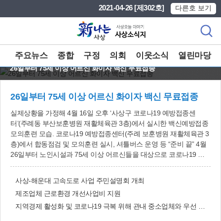
본문 바로가기
메인메뉴 바로가기
2021-04-26 [제302호]
다른호 보기
주요뉴스
종합
구정
의회
이웃소식
열린마당
26일부터 75세 이상 어르신 화이자 백신 무료접종
26일부터 75세 이상 어르신 화이자 백신 무료접종
실제상황을 가정해 4월 16일 오후 ‘사상구 코로나19 예방접종센
터’(주례동 부산보훈병원 재활체육관 3층)에서 실시한 백신예방접종
모의훈련 모습. 코로나19 예방접종센터(주례 보훈병원 재활체육관 3
층)에서 합동점검 및 모의훈련 실시, 셔틀버스 운영 등 “준비 끝” 4월
26일부터 노인시설과 75세 이상 어르신들을 대상으로 코로나19 백
신예방접종이 실시된다. 사상구는 부산 사상구 백양대로 420(주례
동) 보훈공단 부산보훈병원 재활체육관 3층에 설치한 ‘코로나19 예방
사상-해운대 고속도로 사업 주민설명회 개최
접종센터’에서 사전 동의한 노인시설 입소자와 75세 이상 어르신 등
제조업체 근로환경 개선사업비 지원
1만800여명을 대상으로 코로나19 백신접종을 한다. 26일부터 8월까
지 월요일~금요일까지 매일 300~450명씩(백신 수급 사정에 따라 인
지역경제 활성화 및 코로나19 극복 위해 관내 중소업체와 우선 수의계약
원 조정) 접종할 예정이며, 거동이 불편한 어르신들을 위해 각 동에서