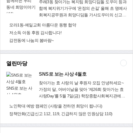
주례3동 찾아가는 복지팀 희망디딤돌 도우미 등과
업장에 대해 공사가 완공될 때까지 정기적인 현장
함께 복지위기가구에 ‘온정의 손길’ 올해 초 명예사
확인을 통해 주민들이 만족할 수 있는 시설물 조성
회복지공무원과 희망디딤돌 가사도우미의 신고로
이 되도록 챙기겠다고 밝혔다. 삼락천 도심보행길
다복따복망과 함
A씨의 집을 방문하게 되었습니다. 들어가는 길은
모라1동-예일교회 아름다운 동행 협약
조성 현장 확인
께하는 우리 동
길고양이들의 배설물로 즐비했고, 금방이라도 집
저소득 아동 후원 감사합니다!
네 희망이야기
이 쓰러질 것 같은 무허가 건물이었습니다. 화장실
(44)
감전동에 나눔의 봄바람~
도 재래식 화장실을 쓰고 있었고, 창문이 없어 여
름에는 벌레약 없이는 살 수 없다고 하였습니다. A
씨는 장애인으로 일용직으로 써주지도 않아 수급
비에만 의존하여 살고 있었습니다. 주례3동 찾아
열린마당
가는 복지팀은 A씨를 통합사례관리 대상자로 선정
하였습니다. A씨가 주거지 이전을 원치 않은 상태
SNS로 보는 사상 4월호
여서 집안 내부 환경부터 먼저 개선하기로 했습니
찾아가는 효 사랑의 날 후원자 모집 안녕하세요~
다. 가사도우미 분들과 동행하여 쓰레기로 뒤덮여
SNS로 보는 사
가정의 달, 어버이날을 맞아 ‘제26회 찾아가는 효
있는 방과 부엌부터 정리하기로 했습니다. 주 1회
상 4월호
사랑Day’를 5월 7일(금) 학장종합사회복지관에서
가정방문하여 쓰레기들을 걷어 내고 나니 방의 모
실시합니다. 코로나19가 장기화되면서 우울감과
노인학대 예방 캠페인 (사랑을 전하면 희망이 됩니다)
습이 약간씩 보이기 시작했습니다. 혹독한 추위에
무기력증으로 힘든 시간을 보내고 있는 홀로어르
전기장판 하나 없이 지내는 모습을 보고 사례관리
정책만화(긴급신고 112, 119, 긴급하지 않은 민원상담 110)
신들에게 5월은 유난히 더 쓸쓸합니다. 학장종합
사업비로 전기장판을 지원했습니다. 또한 평소 식
사회복지관에서는 어버이날을 맞아 200여 가정의
사를 제때 챙겨먹지 않아 몸이 많이 마른 A씨를 위
홀로어르신에게 카네이션과 선물상자를 드리며
해 월 1회 밑반찬을 지원하고, 쌀과 라면 등 끼니를