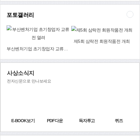
‘코로나19 예방접종센터’까지 왕복 운행하는 셔틀버스(25인승) 4~6
대도 운영할 예정이다. 코로나19 예방접종은 발열체크→대상자 확인
포토갤러리
→예진표 작성/확인→예진·접종→접종 후 등록→이상반응 관찰(15분
~30분 대기)→접종 확인증 발급 등의 순으로 진행된다. 이에 앞서 사
상구는 4월 15일과 16일 이틀에 걸쳐 코로나19 예방접종센터에서 합
동점검 및 모의훈련을 실시했다. 한국전력공사, 한국전기안전공사,
제5회 삼락전 회원작품전 개최
제6339부대 5대대, 북부소방서, 사상경찰서 관계자로 구성된 ‘합동점
중앙버스전용차로 주민설명회
부산벤처기업 초기창업자 교류전 열려
검반’은 이날 백신을 보관하는 초저온냉동고를 비롯해 자가발전시설,
냉난방시설, 환기시설, 이상반응 환자 긴급 이송체계 등을 점검했다.
모의훈련은 실제 예방접종 상황을 가정해 의사, 간호사, 모의접종 대
상자, 119 구급대원 등 50여명이 참가한 가운데 1시간 동안 진행됐
사상소식지
다. 특히 외부전문가 1명과 부산시 공무원 2명으로 이뤄진 ‘모의훈련
전자신문으로 만나보세요
평가단’은 이날 발열체크부터 시작해 예진표 작성, 예진, 접종 과정 등
을 세심히 살펴보고, 응급환자 발생 시 처치와 이송 과정까지 꼼꼼히
점검했다. 코로나19 예방접종추진단 관계자는 “75세 이상 어르신들
이 아무런 불편 없이 코로나19 예방접종센터에서 안전하고 신속하게
예방주사를 맞을 수 있도록 최선을 다하겠다”고 밝혔다. 코로나19 예
방접종추진단(☎310-7937~8)
E-BOOK보기
PDF다운
독자투고
퀴즈