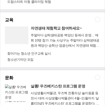
(「수도권정비계획법」에 따른 과밀억제권역에
드림스타트 아동 클라이밍 체험
지 선착순으로 모집한다. 특히 육아에 어려움을 겪
포함된 지역과 군지역, 부산광역시는 제외한다),
는 다자녀 가정, 부자 가정, 다문화 가정, 맞벌이 가
세종특별자치시, 파주시, 화성시, 안산시, 용인시,
정 등의 아빠들이 우선 모집 대상이 된다. 신청방
김포시 및 광주시: 5억4천만원 4. 그 밖의 지역: 3
법은 홈페이지(www.sasang.go.kr)에서 신청서를
교육
억7천만원 ※ 환산보증금이 위 지역별 금액 이하
내려 받아 작성한 뒤 이메일(gugu817@korea.kr)
인 경우: 5%로 제한(‘보증금+월차임×100=합산 금
자연생태 체험학교 참여하세요~
로 제출하면 된다. ‘사상둥이키움 육아아빠단’은 5
액’의 5% 한도) (「상가임대차법」 제11조, 시행령
월~11월까지 활동하며, 이 기간 동안 다양한 온·오
주말마다 삼락생태공원·백양산 등에서 운영… 매
제4조). 참고로 임대료 인상금액 계산 사이트
프라인 체험 활동이 이뤄진다. 온라인에서는 아빠
회 10명 참가 가능 사상구는 주말마다 삼락생태공
(https://www.renthome.go.kr)에 들어가서 화면 오
단 공식 온라인 커뮤니티(네이버 밴드)를 통해 아
원과 백양산·승학산·엄광산에서 ‘자연생태 체험학
자연생태 체험학
른쪽 ‘임대료인상률계산’을 통해 쉽게 계산해볼 수
이와 함께 놀이, 교육, 건강, 일상, 관계 등 5개 분야
교’를 운영한다. 자연생태 체험학교(삼락생태공원)
교 참여하세요~
있습니다. 법무부 법률홈닥터 성창우 변호사 무료
찾아가는 청소년 인구교육 실시
의 주간별 미션 체험을 수행하게 된다. 오프라인으
는 4월부터 11월까지(7, 8월 제외) 매주 토요일과
법률 전화 상담: ☎310-4317 대상: 기초생활수급
청소년기자단 모집
로는 육아전문 멘토링 및 간담회, 육아 체험 활성
일요일 오전 10시와 오후 2시에 열린다. 감전야생
자, 차상위계층, 장애인 등
화 프로그램(요리교실 & 공예교실 등), 아빠랑 1박
화단지를 비롯해 연꽃단지, 삼락습지생태원, 맹꽁
2일 캠프(또는 템플스테이) 등 행사를 통해 아이와
이 서식지 등 삼락생태공원 내 6개 코스에서 진행
멋진 추억을 쌓는 시간을 보낸다. 다만 코로나19
된다. 생태해설사가 참가자들과 동행하면서 삼락
문화
상황에 따라 프로그램은 변동될 수 있다. 복지정책
생태공원에 서식하는 두꺼비와 맹꽁이, 왕버들 등
과(☎310-4365)
살롬! 우즈베키스탄 프로그램 운영
동·식물에 대한 학습과 체험활동을 도와준다. 또
하나의 자연생태 체험학교(사상마운틴)는 4월부
사상생활사박물관, 우즈벡 전통의상·놀이용품 등
터 11월까지(7, 8월 제외) 매주 토요일 오후 2시에
전시·대여 사상생활사박물관이 4월~11월까지 ‘살
마련된다. 생태해설사와 함께 백양산 웰빙숲길, 승
살롬! 우즈베키
롬!(안녕!) 우즈베키스탄’ 프로그램을 운영한다. 사