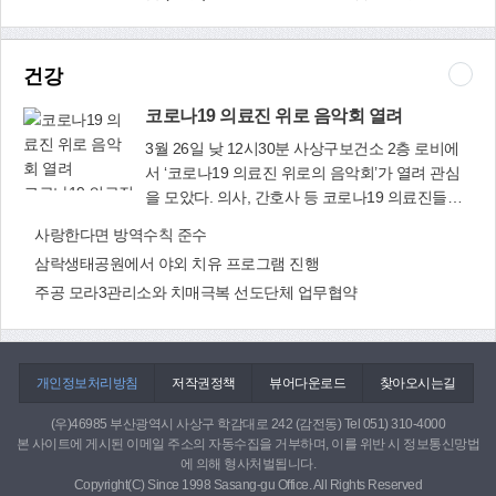
학산 치유의 숲길, 엄광산 숲길 등을 걸으며 아름
스탄 프로그램
상생활사박물관은 국립민속박물관으로부터 제공
다운 자연 경관을 즐기고, 동·식물에 대해 배우는
운영
받은 다문화꾸러미(우즈베키스탄 꾸러미)를 활용
시간도 가진다. 자연생태 체험학교에는 청소년과
해 우즈베키스탄의 역사와 문화를 이해할 수 있는
건강
학부모는 물론 부산시민 누구나 참가할 수 있으며,
전시와 체험 프로그램을 진행한다. 화요일~일요일
자원봉사활동 시간도 주어진다. 사상평생학습관
(월요일 휴관) 오전 9시~오후 6시까지 생활사박물
코로나19 의료진 위로 음악회 열려
홈페이지(www.sasang.go.kr/lll) 또는 사상구자원봉
관 3층 전시실에서 우즈베키스탄 전통의상, 생활
3월 26일 낮 12시30분 사상구보건소 2층 로비에
사센터 홈페이지(http://vt.sasang.go.kr)에서 사전
용품, 놀이용품 등을 전시한다. 어린이와 학생, 학
서 ‘코로나19 의료진 위로의 음악회’가 열려 관심
신청할 수 있다. 매회 10명 신청 가능. 다만 기상이
부모 등 구민 누구나 무료로 관람할 수 있으나, 마
코로나19 의료진
을 모았다. 의사, 간호사 등 코로나19 의료진들을
악화되거나 코로나19가 확산되면 운영이 취소될
스크 착용, 발열 체크, 출입자 명부 작성 등 코로나
위로 음악회 열
위로하고 응원하기 위해 이날 자원봉사자로 참여
수 있다. 평생교육과(☎310-4924)
사랑한다면 방역수칙 준수
19 방역수칙을 준수해야 한다. 또 생활사박물관에
려
한 조완수(바이올린), 박효진(첼로), 강민희(피아
서는 유치원과 초·중·고교, 단체에 우즈베키스탄
삼락생태공원에서 야외 치유 프로그램 진행
노) 연주자들은 30분 동안 총 10곡에 달하는 연주
‘작은 꾸러미’를 대여한다. 다문화교육을 위해 대여
주공 모라3관리소와 치매극복 선도단체 업무협약
곡을 들려주었다. 특히 클래식, 팝송, 가요 등 대중
를 원하는 기관에서는 생활사박물관에 전화로 문
들에게 익숙한 곡들을 선사해 큰 박수를 받았다.
의한 뒤 대여신청서를 작성해 이메일
보건소 건강증진과(☎310-3361)
(ellie0116@korea.kr)로 제출하면 된다. 사상생활
사박물관(☎310-5137)
개인정보처리방침
저작권정책
뷰어다운로드
찾아오시는길
(우)46985 부산광역시 사상구 학감대로 242 (감전동) Tel 051) 310-4000
본 사이트에 게시된 이메일 주소의 자동수집을 거부하며, 이를 위반 시 정보통신망법
에 의해 형사처벌됩니다.
Copyright(C) Since 1998 Sasang-gu Office. All Rights Reserved