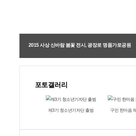
2015 사상 신바람 봄꽃 전시, 광장로 명품가로공원
홈
e-book
포토갤러리
인쇄
다음
퀴즈
자랑 ‘대성황’
제3기 청소년기자단 출범
구민 한마음 