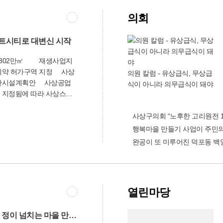
의회
마트시티로 대변신 시작
동 302만㎡ 재생사업지
약 허가구역 지정 사상
의원 칼럼 - 유상급식, 무상급
기반시설계획안 사상공업
식이 아니라 의무급식이 돼야
 지정됨에 따라 사상스마
궤도에 오르게 됐다. 사상
 엄궁동 일원 전용공업지역
사상구의회 “노후한 고리원전 
8일 재생사업지구로 지정됐으
행복마을 만들기 사업이 주민의
반산업단지로서 기능과 역
완공이 또 미루어진 덕포동 백
로 기획재정부에서 수행하는
완료(8월 예정)되면 국.시
재생시행계획용역을 실시하
에 들어갈 예정이다. 특히 사
열린마당
원(3만388㎡)을 조성하
로지르는 감전천을 생태하
㎞)할 계획이다. 또 낙동강
‘이웃 살피미’와 함께 정이 넘치는 마을 만들어요