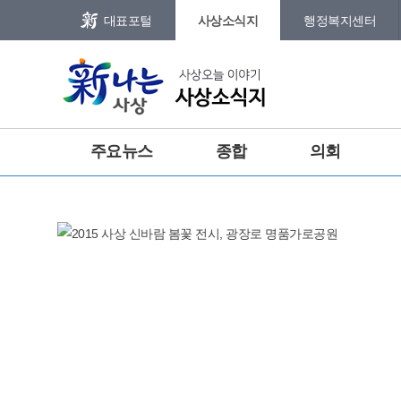
본문 바로가기
메인메뉴 바로가기
대표포털
사상소식지
행정복지센터
그램
트위터
주요뉴스
종합
의회