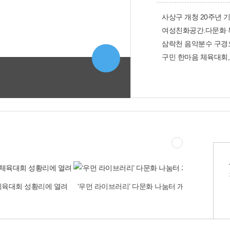
사상구 개청 20주년 기
여성친화공간.다문화 
삼락천 음악분수 구경
구민 한마음 체육대회,
체육대회 성황리에 열려
‘우먼 라이브러리’ 다문화 나눔터 개소
KB