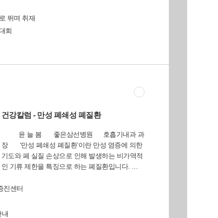
설사 동아리 ‘초록모자친구들’이 참가자들과 동행
만 생길 것 같다. 인사는 예절의 기본이며 인간관
하고 있으며,「교육기본법」 제8조제2항에서 “모
하며, 삼락생태공원에서 서식하는 두꺼비, 왕버들
로 뛰며 취재
계의 시작이면서 마음의 문을 여는 열쇠로써 처음
든 국민은 의무교육을 받을 권리를 가진다”고 밝
등 동.식물에 대한 학습과 체험활동을 도와준다.
만나는 사람에게는 호감을 주고, 친분이 있는 사
히고 있다. 현재 우리나라는 6년간의 초등 의무교
치대회
시민 누구나 참가할 수 있으며, 사상평생학습관
람에게는 반가움이나 공경을 표현하는 방법이다.
육과 3년의 중등 의무교육을 실시하고 있다.학교
홈페이지(http://lll.sasang.go.kr)와 사상구자원봉사
그러므로 인사는 진실성을 갖고 바른 자세로 상대
에서 밥을 먹는 것 또한 교육의 의무에 포함되는
센터 홈페이지(http://vt.sasang.go.kr)에서 사전 신
를 대하면 상대도 나에게 진실성 있게 대하게 되
것이다.현재는 초등학교에서만 무상급식이 이루
청하거나 당일 삼락생태공원 중앙쉼터에서 신청
므로 서로가 기분 좋고 즐거운 하루가 시작되는
어지고 있지만, 나아가서는 중학교에서도(일부 실
할 수 있다. 매회 30명 신청 가능. 한편 지난해 4월
것이다. 에티켓이 형식이라면 매너는 그를 일상
시) 무상급식이 이루어 질 수 있게 국민들의 합의
부터 12월까지 104회에 걸쳐 자연생태 체험학교
적용하는 방식이다. 윗사람에게 인사하는 그 자체
를 만들어 나가는 것이 대한민국의 미래인 것이
를 운영한 결과, 유치원생부터 성인까지 모두 1천
는 에티켓이지만 공손하게 하느냐 경망스럽게 하
다. 부유층의 자녀에게 무상급식을 먹게 하는 것
687명이 참여하는 등 좋은 반응을 보였다. 창조학
느냐는 매너의 문제이기 때문에 예절은 에티켓과
건강칼럼 - 만성 폐쇄성 폐질환
이 문제가 된다면, 노블레스 오블리주(Noblesse
습과(☎310-4925)
매너의 뜻을 함축하고 있다고 보아야 한다. 또 예
oblige) 정신으로 그 급식비용을 사회에 환원을 하
윤 늘 봄 좋은삼선병원 호흡기내과 과
절에는 인간 존중의 마음과 사회생활의 기본질서,
든지, 세금을 더 내면 될 것이다.이제는 인식의 전
장 ‘만성 폐쇄성 폐질환’이란 만성 염증에 의한
가족의 화목과 이웃 공동체의 화합정신이 들어 있
환이 필요한 시기이다. 무상급식이 아니라 ‘의무급
기도와 폐 실질 손상으로 인해 발생하는 비가역적
다. 그래서 예절에는 따뜻한 마음이 있고, 밝은 마
식’으로 바꾸고, 당연히 우리 어린이들이 권리와
인 기류 제한을 특징으로 하는 폐질환입니다. 그
음, 성실한 마음이 스며 있다. 나보다 먼저 다른 사
의무를 누릴 수 있게 모든 국민들이 함께 힘을 모
로 인하여 만성적이고 진행성인 호흡곤란, 기침,
람을 생각하고, 따뜻한 감성으로 상대방을 배려하
아야 할 것이다…….
가래 등이 주 증상으로 나타납니다. ‘만성 폐쇄성
강증진센터
는 마음, 이는 모두 예절 정신에 담긴 풍요로운 정
폐질환’은 유병률 및 사망률이 높은 주요 만성질환
감에서 우러나오는 향기이다. 이것이 바로 예절에
입니다. 하지만 만성 폐쇄성 폐질환에 대한 질병
는 향기가 있다는 뜻이다. 우리 사상구 주민들은
안내