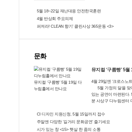
‘공장등록 출장상담제’ 시행
담당공무원이 기업주와 
회복지관과 MOU를 체
청서 작성을 대행해주는
5월 18~22일 재난대응 안전한국훈련
들에게 장학금을 전달하
차를 밟아 다음날 기
르신들에게 양곡과 유
4월 반상회 주요의제
을 교부한다. 이 제도
복지공동체의 이러한 선
퍼져라! CLEAN 향기’ 클린사상 365운동 <3>
장건축 사용승인(준공)
눔’에 동참하는 뜻으로
과 기업민원지원센터(☎3
금고 이사장이 취임식을
장준공 코드번호를 알려
받은 사랑의 쌀(280포
센터 관계자는 “이 제
전달하기도 했다. 청소
문화
록을 위해 2회 이상(상담
더보기
는 방범순찰을 하면서 
방문해야 하는 불편을 
살펴보고 성품도 전달하
당부했다. 한편 부산 최
마다 어려운 이웃을 잊
영하고 있는 사상구 
각종 단체들이 있기에 
4월 29일엔 ‘크로스노
립은 물론, 공장등록(변
뮤지컬 ‘구름빵’ 5월 19일 다
따뜻한 정이 흐르는 마을
5월 가정의 달을 맞아 온 가족이 함께 즐길 수
축허가(신고), 착공신고
누림홀에서 만나요
의 어려운 사람을 찾아
있는 공연이 마련된다. 5
시설 가동개시, 토양오
이고, 나에게 두 개 있
분 사상구 다누림센터
기업(공장) 관련 민원
필요한 사람에게 전달하
지컬 ‘구름빵’이 무대에 
반응을 얻고 있다.
내 가족을 돌보고 내 
작 주크박스 플라잉 어
CI 디자인 지원신청, 5월 15일까지 접수
이 가득하고 따뜻한 정
빵을 먹고 구름처럼 두
라 확신합니다. 감전동 
주말엔 다양한 ‘길거리 문화공연’ 즐기세요
나가지 못한 아빠에게 
은 참여를 기다립니다.” 
시가 있는 창 <15> 햇살 한 줌의 소통