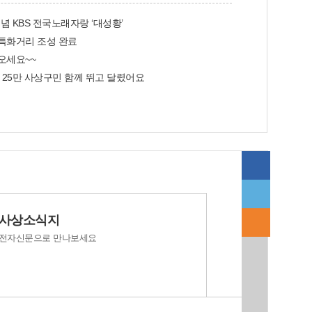
있다. 녹지공원과(☎310-4531~6)
념 KBS 전국노래자랑 ‘대성황’
특화거리 조성 완료
오세요~~
 25만 사상구민 함께 뛰고 달렸어요
사상소식지
전자신문으로 만나보세요
S 전국노래자랑 ‘대성황’
제3기 청소년기자단 출범
구민