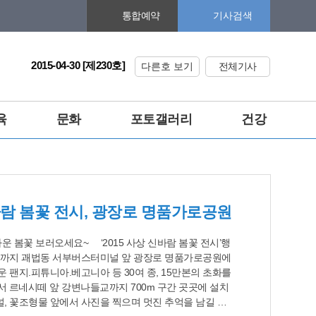
기사검색
통합예약
2015-04-30 [제230호]
다른호 보기
전체기사
육
문화
포토갤러리
건강
신바람 봄꽃 전시, 광장로 명품가로공원
~ ‘2015 사상 신바람 봄꽃 전시’행
8일까지 괘법동 서부버스터미널 앞 광장로 명품가로공원에
운 팬지.피튜니아.베고니아 등 30여 종, 15만본의 초화를
 르네시떼 앞 강변나들교까지 700m 구간 곳곳에 설치
널, 꽃조형물 앞에서 사진을 찍으며 멋진 추억을 남길 수