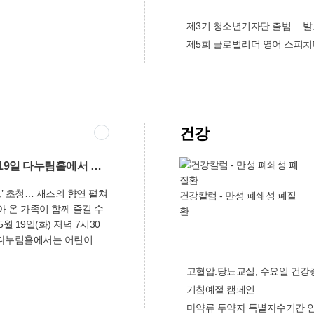
공장등록 상담을 하고 신
결해 관리)을 모아 청소년
데, 현장에서 공장등록 절
제3기 청소년기자단 출범… 발
고, 저소득주민과 홀로어
업민원지원센터에서 등록증
제품을 지원하기도 했다.
제5회 글로벌리더 영어 스피
를 이용하려는 기업주는 공
행이 알려지자 ‘사랑의 나
을 받고, 사상구 종합민원
 주민자치위원장과 새마을
10-4911)로 연락해서 공
 가지면서 축하화환 대신
주면 된다. 기업민원지원
)을 맡겨와 어려운 이웃에게
도 시행으로 그동안 공장등
년지도협의회(회장 곽윤태)
건강
, 서류 접수, 교부) 구청을
소외계층을 찾아가 안부를
덜게 됐다”며 많은 이용을
고 있다. 이밖에 명절 때
초로 지난해 11월부터 운
지 않고 꼭 챙기는 기업과
뮤지컬 ‘구름빵’ 5월 19일 다누림홀에서 만나요
기업민원지원센터는 공장설
감전동은 인심이 살아있는
트’ 초청… 재즈의 향연 펼쳐
경), 공장설립완료, 공장 건
건강칼럼 - 만성 폐쇄성 폐질
로 거듭나고 있다. “주변
, 용도변경 사용승인, 배출
환
내 신고하는 것도 돕는 일
월 19일(화) 저녁 7시30
염유발, 비산먼지발생 등
는 것 중 하나를 나누거나 꼭
 다누림홀에서는 어린이뮤
을 원스톱으로 처리해 좋은
는 것도 돕는 일입니다.
오른다. 뮤지컬 ‘구름빵’(제
이웃을 돌보는 마을은 행복
드벤처)은 구름으로 만든
고혈압.당뇨교실, 수요일 건
이 넘치는 마을이 될 것이
둥실 떠올라, 아침을 먹고
주민 여러분! 여러분의 많
기침예절 캠페인
날아가서 구름빵을 건네준
감전동(☎310-3131)
마약류 투약자 특별자수기간 