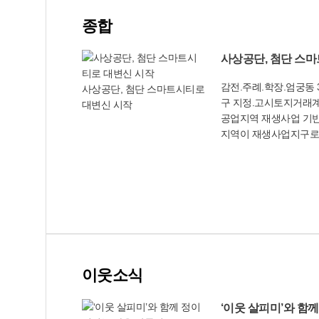
종합
더보기
사상공단, 첨단 스
감전.주례.학장.엄궁
사상공단, 첨단 스마트시티로
구 지정.고시토지거래계
대변신 시작
공업지역 재생사업 
지역이 재생사업지구로
트시티 조성 사업이 본
구 감전, 주례, 학장,
302만1천㎡는 4월 
며, 사상공업지역은 일
할을 하게 된다. 앞으
예비타당성 사업 조사가 
비 40억원을 확보해 
고, 2017년부터 공사
이웃소식
상공업지역에 9곳의 소공
더보기
고, 사상공업지역을 가
천으로 복원(길이 2.9