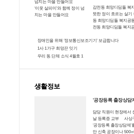
고수부지의 접근성 제고
감전동 희망디딤돌 복지
를 연결하는 보행육교를
‘이웃 살피미’와 함께 정이 넘
뜻한 정이 흐르는 살기
난 해소를 위해 8곳에 
치는 마을 만들어요
동 희망디딤돌 복지공동
마련할 예정이다. 한편
전동 희망디딤돌 복지공
구 지정에 따라 4월 13
18명의 운영위원을 중심
엄궁동 일원 302만1
피미’들이 솔선수범해서
장애인을 위해 ‘정보통신보조기기’ 보급합니다
역으로 지정됐다. 토
있다. 특히 희망디딤돌
토지에 관한 소유권.지
1사 1가구 희망끈 잇기
체들과 함께 다양한 봉
거나 설정하는 계약을 
우리 동.단체 소식 4월호 1
봉사의 날(대한적십자 
(660㎡를 초과하는 토
르신 무료급식(경남정보
경제과(☎310-4781) 
장면데이(일심회.산타누
산시 사상스마트시티추진단
(아름다운 사람들의 모임
생활정보
나누기), 밑반찬 나누
더보기
녀회), 삼계탕데이(새
등 이루 헤아릴 수 없
‘공장등록 출장상담제
게 펼치고 있다. 올해
담당 직원이 현장에서 
해 필요한 사람들에게 
날 등록증 교부 사상
시’ 사업을 벌여 자원도
‘공장등록 출장상담제’를
하는 ‘일석이조’의 효과
만 신축 공장이나 500
동체는 그동안 1천70