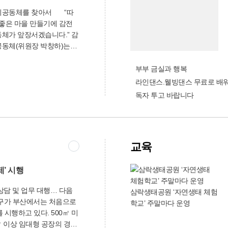
를 위해 사상공단과 둔치
공동체를 찾아서 “따
 설치하고, 공업지대 주차
 좋은 마을 만들기에 감전
노외주차장(1만9천24㎡)을
체가 앞장서겠습니다.” 감
 사상공업지역 재생사업지
동체(위원장 박창하)는
일부터 감전, 주례, 학장동,
향기로운 마음의 주민들
으로 230여명의 ‘이웃 살
천㎡가 토지거래계약허가구
 어려운 이웃을 보살피고
부부 금실과 행복
지거래계약허가구역에 있는
 복지공동체는 지역 주민단
상권을 대가를 받고 이전하
라인댄스.웰빙댄스 무료로 배
사활동을 하고 있다. 빨래
체결하려면 사전에 허가
독자 투고 바랍니다
감전동분회)을 비롯해, 어
지)를 받아야 한다. 일자리
대학교 사랑의 밥차), 짜
토지정보과(☎310-4754)부
리봉사단), 국수 무료급식
(☎888-2774)
), 집수리 봉사(사상사랑
교육
기(새마을부녀회.새벽시장부
마을부녀회.산타누리봉사단)
이 많은 봉사활동을 활발하
’ 시행
부터는 헌옷을 말끔히 수선
상담 및 업무 대행… 다음
전해주는 ‘마음씨&솜씨&맵
삼락생태공원 ‘자연생태 체험
구가 부산에서는 처음으로
 재활용하고, 나눔도 실천
학교’ 주말마다 운영
 시행하고 있다. 500㎡ 미
를 거둘 생각이다. 복지공
㎡ 이상 임대형 공장의 경우
0만원의 후원금(학장종합사