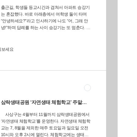
의무는 대한민국 국민의 ‘4대 의무’이다. 국방의 의
출근길, 학생들 등교시간과 겹쳐서 아파트 승강기
무를 지기 위해 국가에서 입혀주고 먹여주는 것은
는 혼잡했다. 바로 아래층에서 여학생 둘이 타며
당연한 현실이며, 일정금액의 급여까지도 지급하
“안녕하세요?”라고 인사하기에 나도 “어, 그래 안
여 준다.유상급식을 예로 들면 부유한 집안의 자
녕!”하며 답례를 하는 사이 승강기는 또 멈춘다. 그
녀가 국방의 의무를 지기 위해서는 입고 먹고 자
리고 두 개 층을 더 내려가 이번에는 초등학교 남
는 것을 유상으로 하여야 된다는 논리가 형성된
자 어린이와 어머니가 같이 탄다. 모두 나에게는
다. 물론 억지스러운 논리이지만, 그만큼 4대 의무
낯선 사람들인데 이 어머니는 나를 마치 구면인
에서 만큼은 평등의 정책이 실시되어야만 한다는
워보세요
사람 대하듯 “안녕하세요?”라며 반갑게 인사를 하
것이다.경상남도의 도민들이 무슨 잘못이 있는
시는 게 아닌가. 얼떨결에 “아, 네네”하는 동안 그
가?타 지역의 어린이들이 무상급식의 지원을 받
어머니는 아이 이름을 부르면서 “아저씨께 인사드
고 있는 현실에서 차별을 받고 있는 것은 보편성
려야지”라고 말한다. 아이는 나를 돌아보더니 “안
과 형평성에도 맞지 않는 것이다.경상남도의 학부
녕하세요?”라고 정중히 인사한다. 그렇게 상냥한
모 및 도민들이 유상급식을 철회하라고 목소리를
인사를 나누는 사이 승강기는 아래층에 도착했다.
내는 것은 민주주의 사회에서는 당연한 것인데도
모두 밝은 표정으로 인사하며 헤어졌다. 약간 늦
불구하고, 그 분들을 ‘종북’이라고, ‘좌파’라고 하는
어서 마음이 조급하기는 했지만 오늘 하루는 기분
것이 과연 맞는 것인가?특히 이 문제를 정치 이념
삼락생태공원 ‘자연생태 체험학교’ 주말마다 운영
좋은 아침으로 시작됐다. 특히 생면부지인 나에게
또는 여, 야 그리고 진보와 보수의 대결로 몰고 가
사상구는 4월부터 11월까지 삼락생태공원에서
매일 만나는 사람처럼 인사를 건네신 후 아이에게
는 것은 더더욱 자제를 하여야만 한다. 우리나라
‘자연생태 체험학교’를 운영한다. 자연생태 체험학
까지 인사를 하라고 시킨 그 아주머니는 가정교육
는 1949년「교육법」이 공포됨에 따라 의무교육
교는 7, 8월을 제외한 매주 토요일과 일요일 오전
이 참 바르시다. 만나는 사람마다 이렇게 반갑게
이 시작되었고, 「헌법」에 “모든 국민은 능력에
10시와 오후 2시에 열린다. 체험학교에는 생태해
인사를 나눈다면 사실 하루 종일 기분 좋은 일들
따라 균등하게 교육을 받을 권리가 있다”고 명시