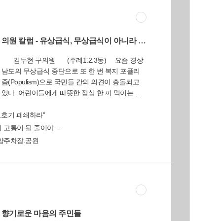
E-BOOK보
PDF다운
독자투고
퀴즈
기
의원 칼럼 - 유상급식, 무상급식이 아니라 의무급식이 돼야
김두현 구의원 (주례1.2.3동) 요즘 경상
남도의 무상급식 중단으로 또 한 번 복지 포퓰리
즘(Populism)으로 국민들 간의 의견이 충돌되고
있다. 어린이들에게 따뜻한 점심 한 끼 먹이는 것
을 문제 삼아 국민들에게 정쟁을 꾀하는 것이 정
말 안타까운 심정이다.무상급식을 사회복지 정책
1호기 폐쇄하라”
의 일종이라고 보면, 부유층에게 무상급식 혜택을
 고통이 될 줄이야…
주는 것은 부당한 일이다. 초등학교 교육을 의무
양주차장.공원
화한 것은 그것이 모든 국민들에게 평등하게 그
기회가 돌아가야 한다는 취지가 깔려 있고, 부유
층의 자녀가 수업료를 내지 않는데도 아무도 문제
를 삼지 않는 것은 교육이 가치의 성격을 가지고
있기 때문에 ‘의무교육’이란 제도에서 무상교육을
제공한다는 사회적 합의가 이루어졌기 때문이다.
국방의 의무, 납세의 의무, 근로의 의무, 교육의
향기로운 마음의 주민들