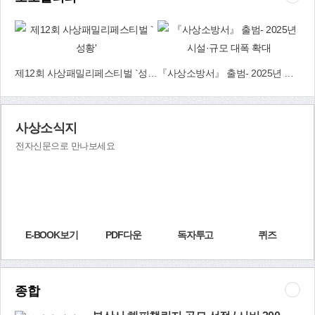
는 시민들이 함께 가꾸는 참여정원으로 조성된다. 삼락둔치 상단부에
는 강변을 따라 샛길 생태문화탐방로를 조성하고, 강변정원, 수로변
갯버들정원과 갈대정원도 가꾼다. 지방정원 상단부를 지나는 대저대
교 건설에 따른 환경영향을 최소화하기 위해 대규모 생태습지를 조성
하고 접근로 개선과 친환경 이동 수단을 도입해 국내외 관광객이 편
6·25 참전용사 유족에 무공훈장 전수
제12회 사상패밀리페스티벌 `성황'
『사상소방서』 출범- 2025년 시설·규모 대폭 확대
하게 접근할 수 있도록 할 계획이다. 부산시와 사상구는 3년간 지방
정원을 운영한 뒤 국가정원으로 지정도 추진한다. 철새와 사람이 공
존하는 국가정원 기본구상안을 준비해 산림청, 환경부, 문화재청 등
관계기관과 국가정원 지정을 위한 협의를 이어나간다는 방침이다. 현
사상소식지
재 국내 국가정원은 2015년 9월 처음 지정된 92만6천㎡ 순천만국가
전자신문으로 만나보세요
정원과 2019년 7월 지정된 83만5천㎡ 태화강 국가정원 등 2곳이 있
다. 녹지공원과 관계자는 “삼락생태공원이 부산 최초이자 국내 최대
규모의 지방정원으로 지정돼 무척 기쁘다”면서 “앞으로 3년간 운영한
성과를 바탕으로 순천만이나 울산 태화강 국가정원을 능가하는 국가
정원을 만들 수 있도록 노력하겠다”고 말했다. 녹지공원과(☎310-
4532) 부산시 산림녹지과(☎888-3842)
E-BOOK보기
PDF다운
독자투고
퀴즈
종합