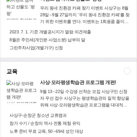
요. 그때 그들의 작품을 보며 큰 위로를 받고 행복
아마도 계속해서 삼계탕에 대한 좋은 기억이 떠오
우리 동네 친환경 카페 찾기 이벤트 사상구는 8월
을 느꼈습니다." 청년문화육성에 남다른 철학을 가
르셨나 봅니다. 이번 일로 사랑을 나눠주는 일이
28일∼9월 27일까지 `우리 동네 친환경 카페'를 찾
진 오 대표는 "기회가 되면 작가로서 시작하는 청
다시금 사랑받는 일이 되는 것이 봉사라고 생각하
이벤트 참여하고
기 위한 이벤트를 연다. 이벤트는 1회용품 줄이기
년 작가들에게 힘이 되는 일을 하면 좋을 것 같다
게 됐습니다. 진심을 다 하니 그 진심이 전해지는
선물도 `팡팡'
를 위해 자발적으로 노력하고 있는 카페 10곳을 찾
는 생각 했었죠. 부산문화재단을 통해 정기적으로
2023. 7. 1. 기준 개별공시지가 열람·의견제출
듯해서 정말 행복했습니다. 이영미 (사상드림봉사
아 친환경 카페로 선정한다. 참여는 관내 카페이면
지역 청년 작가들의 꿈을 위해 지원, 후원을 시작
단장)
8월은 주민세(개인분·사업소분) 납부의 달
누구나 할 수 있으며, 방문(사상구청 6층 청소행정
하게 되었답니다." 부산비엔날레, 부산바다미술제
그린주차사업(개별가구) 신청
과), 팩스(310-4339), 이메일(kym6689@korea.kr)
등 지역의 크고 작은 문화행사에도 `통큰' 후원을
로 신청서를 제출하면 된다. 선정된 카페에는 주방
아끼지 않고 있는 오 대표는 "더 많은 도움의 손길
용 손수건, 장바구니, 텀블러 에코백 등을 선물로
이 필요 한 곳에 희망을 전하기 위해 노력할 것입
지급한다. 청소행정과(☎310-4451) 리마인드 다복
니다"며 사상구와의 멋진 인연을 `100년' 간 잇고
교육
따복 데이 이벤트 사상구는 9월 4일 오전 9시∼오
싶다며 미소 지었다. 앞서 오 대표는 7월 12일에도
후 4시 `퀴즈로 풀어보는 리마인드 다복따복 데이'
사상·모라평생학습관 프로그램 개편!
사상구 위기가정을 돕기위해 300만 원을 후원했
이벤트를 연다. 이벤트는 사상구 지역보호 체계인
다.
9월 13∼22일 수강생 선착순 모집 사상구민 신청
다복따복망(다 함께 행복하고 따뜻한 복지안전망)
자 우선 접수 사상구는 평생학습관의 질적 향상을
에 대한 관심과 참여를 강조하기 위해 마련한 것이
사상·모라평생학
위해 사상·모라평생학습관 프로그램을 대대적으
다. 참여는 카카오톡 채널에서 `사상구 구사일
습관 프로그램
로 개편하고, 4분기 수강생을 모집한다. 4분기 프
사상구-순창군 청소년 교류캠프
생'을 검색한 뒤 친구로 추가하고, 1대1 채팅을 통
개편!
로그램은 문화예술, 인문 교양, 자격증 취득 과정
해 퀴즈 문제를 풀어 정답과 함께 수령지, 연락처
참가 수기 / 순창의 역사·전통 체험 유익
등 모두 41개 강좌로 구성해 10∼12월 3개월간 운
등을 함께 보내면 된다. 선착순 280명에 한해 락앤
노후 준비 무료 교육, 50∼69세 성인 대상
영한다. 수강 신청은 오는 9월 13일∼22일까지 선
락 샐러드 용기를 선물로 지급한다. 복지정책과