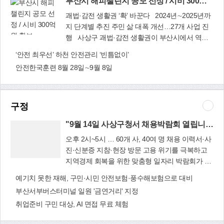
부산시 해피챌린지 공모 선정 / 시비 300억 원 확보
괘법·감전 생활권 ‘확’ 바꾼다 2024년∼2025년까
지 단계별 추진 주민 삶 대폭 개선…27개 사업 진
행 사상구 괘법·감전 생활권이 부산시에서 역점
부산시 해피챌린
추진하는 ‘15분 도시’ 확산 모델 사업인 ‘해피
‘안전 최우선’ 하천 안전관리 ‘빈틈없이’
지 공모 선정 / 시
(Happy) 챌린지’ 사업에 최종 선정돼 비약적인 발
안전한국훈련 8월 28일∼9월 8일
비 300억 원 확
전이 기대된다. 사상구는 8월 7일 해피챌린지 사업
보
에 괘법·감전 생활권이 부산의 대표 모델로 최종
선정되면서 시비 총 300억 원을 확보하는 쾌거를
거뒀다. ‘해피챌린지’는 보행 기반 일상의 편리함과
구정
소통·교류로 시민 모두가 함께 살 아가는 행복한
"9월 14일 사상구청서 채용박람회 열립니다"
도시를 실현하는 ‘15분 도시, 부산’의 확산 모델을
만드는 프로젝트 사업이다. 사상구는 해피챌린지
오후 2시~5시 … 60개 사, 40여 명 채용 이력서·사
대표 생활권으로 선정되기 위해 그동안 많은 공을
진·신분증 지참·현장 방문 고용 위기를 극복하고
들였다. 특히 괘법·감전 주민 50여 명으로 구성된
지역경제 회복을 위한 맞춤형 일자리 박람회가 열
"9월 14일 사상
거버넌스를 운영해 주민들 스스로가 생활권에 대
린다. 사상구와 부산경제진흥원은 오는 9월 14일
구청서 채용박람
예기치 못한 재해, 구민·시민 안전보험·풍수해보험으로 대비
한 문제를 제기하고 해결방안과 운영 방안을 모색
오후 2시~5시 사상구청 지하 1층 신바람홀에서
회 열립니다"
부산서부버스터미널 일원 '금연거리' 지정
했다. 이를 통해 총 11개의 세부 사업을 도출, 전략
`2023 사상구 희망껞 채용박람회'를 개최한다. 이
계획에 반영하며 단순히 접근성 향상을 위한 ‘교통’
취업준비 구민 대상, AI 면접 무료 체험
번 일자리 박람회에서는 구인기업 60개 사와 구직
중심이 아니라 주민들의 활력을 증진할 수 있는
자 500여 명이 참여해 40여 명을 채용할 예정이다.