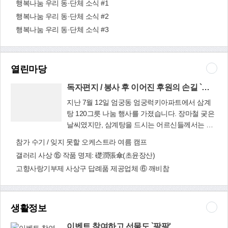
행복나눔 우리 동·단체 소식 #1
사상구 기부 ㈜
공간으로 만든다. 미래청년기획단(☎310-5232)
기부로 선한 영향력을 전하고 있는 ㈜정현전기물
행복나눔 우리 동·단체 소식 #2
정현전기물류 오
류 오상훈(43세) 대표는 인터뷰 내내 수줍음을 감
상훈 대표
행복나눔 우리 동·단체 소식 #3
추지 못했다. 8월 7일 오후 강서구 부산자동차부품
유통단지 본사 사무실에서 만난 그는 기부를 시작
할 수 있었던 것은 부모님의 영향이 지대했다고 전
했다. "돌아가신 할머니께서 옛 초량 산복도로를
열린마당
오르락내리락하며 참기름 장사를 하셨어요. 당신
께서도 힘든 상황이었음에도 어려운 이웃을 위해
독자편지 / 봉사 후 이어진 후원의 손길 `감동'
꾸준히 마음을 베푸셨다고 합니다. `훌륭한 사람이
지난 7월 12일 엄궁동 엄궁럭키아파트에서 삼계
되면 어려운 사람을 도우라'라는 부모님 말씀이 늘
탕 120그릇 나눔 행사를 가졌습니다. 장마철 궂은
가슴에 남았었어요." 이후 돈 버는 시기가 오면 어
날씨였지만, 삼계탕을 드시는 어르신들께서는 맛
독자편지 / 봉사
려운 사람을 돕겠다고 다짐했던 오 대표는 2019년
있다며 연신 얼굴에 미소가 가득했습니다. 행사 말
후 이어진 후원
참가 수기 / 잊지 못할 오케스트라 여름 캠프
사상구와 인연이 되면서 기부에 발을 내딛기 시작
미 폭우 같은 소나기가 내렸고, 잠시 비를 피하던
의 손길 `감동'
했다. 사상구 감전동 부산산업용품유통단지에 영
갤러리 사상 ⑮ 작품 명제: 礎潤張傘(초윤장산)
중 모르는 번호로 전화 한통이 걸려왔습니다. 자신
업소를 차린 시기와도 같다. 정현전기물류는 특고
고향사랑기부제 사상구 답례품 제공업체 ⑥ 깨비참
을 밝히지 않은 채 "오늘 삼계탕 대접 정말 잘 받았
압, 전력, 자동차기기 및 산업용 종합 전기, 에너지
다. 조금이라도 봉사단에 후원하고 싶다"며 계좌번
절약 전기 제품 등을 판매하는 기업으로, 아파트,
호를 알려달라고 했습니다. 그 전화 한 통에 감동
오피스텔 같은 건물 배전반, 분전반에 들어가는 전
을 받았고 눈물까지 흘리게 됐습니다. 며칠 뒤 `엄
생활정보
기 부품을 취급한다. "회사 일로 힘들었을 때 우연
궁'이라는 이름으로 2만 5천 원이 입금됐고, 그 이
히 지역 청년 작가의 조각 전시를 본 적이 있었어
틀 뒤에는 본명으로 10만 원이 들어와 있었습니다.
이벤트 참여하고 선물도 `팡팡'