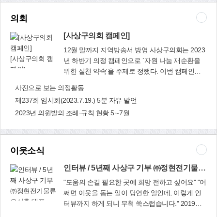
‘생활’ 중심의 15분 도시를 구현할 수 있는 기반을
모집 분야는 제조, 복지서비스, 인력공급 업종 등
마련했다. 해피챌린지 사업에 따라 괘법·감전 생활
다양하며, 15개 업체가 현장에서 직접 채용을 위한
의회
권은 2024년∼2025년까지 ‘나무·사람·산업의 숲,
서류심사와 면접을 진행한다. 구직자들은 이날 이
숲의 바람따라 이어지는 괘법·감전’의 비전으로 ▲
력서·사진·신분증을 지참하고 현장을 방문하면 되
[사상구의회 캠페인]
산책로 조성 ▲보행환경 개선 ▲숲길 조성 등 15개
며, 직접 참여업체는 현장에서 면접을 실시한다.
12월 말까지 지역방송서 방영 사상구의회는 2023
단위 사업과 27개 세부 사업을 추진해 보행자 중심
간접 참여업체의 경우에는 사상구 일자리센터에
[사상구의회 캠
년 하반기 의정 캠페인으로 `자원 나눔 재순환을
의 공간으로 탈바꿈한다. 우선 철로와 도로 등에
서 이력서 접수와 취업상담을 진행한다. 사상구는
페인]
위한 실천 약속'을 주제로 정했다. 이번 캠페인은
의해 단절된 보행환경을 개선하고 접근성을 높이
구직자들을 위해 이날 다양한 취업 관련 서비스를
환경보호를 위해 일상 속에서 실천 가능한 자원 나
기 위해 ▲감전천변 일원 보행데크 설치, 철길 횡
사진으로 보는 의정활동
지원한다. 먼저 헤어와 메이크업을 받을 수 있는 `
눔과 재순환 방법을 소개하고 일회용품 줄이기에
단 굴다리 정비, 공업지역과 삼락생태공원을 잇는
우리구청 사진관'과 함께 취업 이미지 메이킹업을
제237회 임시회(2023.7.19.) 5분 자유 발언
동참하는 사상구의회의 노력을 알리는 내용으로
‘사상 에코브릿지’를 조성한다. 또 초고령화 시대
돕는 `퍼스널컬러' 상담을 실시한다. 이와 함께 대
2023년 의원발의 조례·규칙 현황 5∼7월
제작했다. 홍보 영상물은 오는 12월 말까지 지역방
진입과 급증하는 청년인구 등 다양한 계층의 커뮤
한노인회, 장노년일자리센터, 사상여성인력개발
송 SK브로드밴드(주)를 통해 방영될 예정이다.
니티를 활성화하기 위해 ▲사상 청년센터 조성, 실
센터, 신라대·경남정보대 평생교육원 등 유관기관
버어울마당 조성사업을 펼치고 다문화 가족과 주
이 참여해 다양한 일자리사업과 교육프로그램을
이웃소식
민화합을 위해 `괘법 글로벌 스트릿' 조성 등을 추
제공한다. 한편, 지난해 열린 채용박람회에서는
진한다. 이와 함께 사상공원에서 삼락생태공원으
740여 명이 참석해 32명이 최종 채용되는 성과를
인터뷰 / 5년째 사상구 기부 ㈜정현전기물류 오상훈 대표
로 단절된 녹지 축 연결과 주민 휴게공간 조성을
거뒀다. 일자리경제과(☎310-5204)
위해 ▲광장로 일원 녹지화단을 정비하고 테마 조
"도움의 손길 필요한 곳에 희망 전하고 싶어요" "어
경 등을 조성해 도시바람길 숲을 만든다. 또 사상
쩌면 이웃을 돕는 일이 당연한 일인데, 이렇게 인
공원 숲속 산책로를 정비하고 미디어 파사드를 구
터뷰까지 하게 되니 무척 쑥스럽습니다." 2019년
인터뷰 / 5년째
현하는 등 전 연령층이 즐길 수 있도록 가족친화
부터 5년째 사상구 위기가정을 돕기 위해 꾸준한