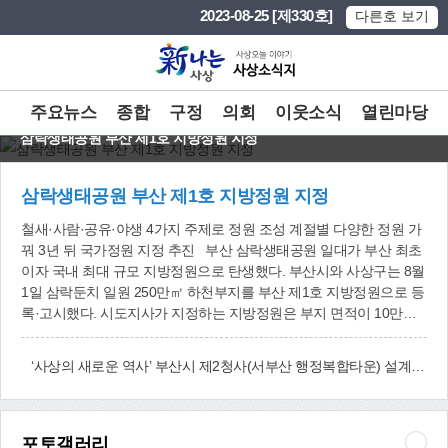
본문 바로가기
메인메뉴 바로가기
2023-08-25 [제330호]
다른호 보기
주요뉴스
종합
구정
의회
이웃소식
열린마당
삼락생태공원 부산 제1호 지방정원 지정
삼락생태공원 부산 제1호 지방정원 지정
철새·사람·공유·야생 4가지 주제로 정원 조성 계절별 다양한 정원 가
꿔 3년 뒤 국가정원 지정 추진 부산 삼락생태공원 일대가 부산 최초
이자 국내 최대 규모 지방정원으로 탄생했다. 부산시와 사상구는 8월
1일 삼락둔치 일원 250만㎡ 하천부지를 부산 제1호 지방정원으로 등
록·고시했다. 시도지사가 지정하는 지방정원은 부지 면적이 10만㎡
이상, 부지면적 중 녹지공간 40% 이상 등 요건을 갖춰야 한다. 또 주
제정원을 갖추고 정원 전담조직과 전문 관리인을 둬 자체적인 품질·
‘사상의 새로운 역사’ 부산시 제2청사(서부산 행정복합타운) 설계안 발표
운영관리 평가 기준을 충족해야 한다. 부산시는 철새, 사람, 공유, 야
생 4가지 주제로 구역을 나눠 정원을 조성한다. 계절별로 느낄 수 있
는 다양한 정원을 조성해 시민들이 즐길 수 있도록 할 계획이다. 감전
야생화단지를 체험·정원교육이 가능한 공간으로 만들고, 숲 녹지대
포토갤러리