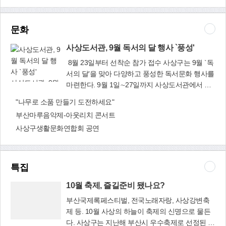
착순으로 접수하며, 사상구민 또는 사상구 소재 회
(☎310-4661)
사 재직자(근로자)이면 누구나 평생학습관 홈페이
지(www.sasang.go.kr/iii)(50%) 또는 방문(50%)을
문화
통해 접수 가능하다. 수강료는 없으며 교재비와 재
료비는 본인 부담이다. 개강일과 운영시간은 변동
사상도서관, 9월 독서의 달 행사 `풍성'
될 수 있어 수강 신청 전 학습관 홈페이지를 통해
8월 23일부터 선착순 참가 접수 사상구는 9월 `독
확인해야 한다. 한편, 타 지역 구민은 수강 신청을
서의 달'을 맞아 다양하고 풍성한 독서문화 행사를
할 수 없으며, 수료 기준이 70%로 하향된 만큼 미
사상도서관, 9월
마련한다. 9월 1일∼27일까지 사상도서관에서 열
수료자는 다음 분기 동일 강좌 신청이 제한된다.
독서의 달 행사 `
리는 행사는 ▲인문학 특강(나를 채우는 예술) ▲
"나무로 소품 만들기 도전하세요"
강좌는 1인 3개까지 신청하되, 동일 강좌는 4회까
풍성'
독서 체험 특강 ▲테마 도서 전시 ▲어린이 펠트공
지만 신청 가능하다. 이외 자세한 사항은 홈페이지
부산마루음악제-아웃리치 콘서트
예 체험 ▲대출 인증 이벤트 ▲대출 권수 확대(5권
공지사항을 통해 확인할 수 있다. 평생교육과
사상구생활문화연합회 공연
→10권) ▲도서 연체 탈출(연체도서 반납 시 대출
(☎310-3242)
정지 해제) 등 다양한 독서 관련 프로그램을 선보
인다.〈표 참고〉 참가 접수는 8월 23일부터 선착
순으로 받고 있다. 이와 함께 사상도서관은 지역주
특집
민의 다문화 감수성 신장과 상호공존의 지역 분위
기 조성을 위해 다양한 다문화 프로그램도 진행한
10월 축제, 즐길준비 됐나요?
다. 프로그램은 인형극 `달라도 괜찮아', 그림책 `쩌
부산국제록페스티벌, 전국노래자랑, 사상강변축
저적' 원화 전시, 다문화 주제 도서와 관련 소품을
제 등. 10월 사상의 하늘이 축제의 신명으로 물든
전시할 예정이다. 자세한 내용은 사상도서관 홈페
다. 사상구는 지난해 부산시 우수축제로 선정된 사
10월 축제, 즐길