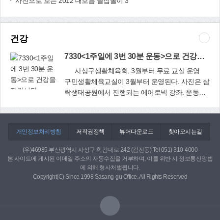
사진으로 보는 2012 대보름 달집놀이 3
국 최고의 명절인 춘제 마지막 날, 한 해의 액운을
△(주)모던인테크(최인환) △(주)동일케미칼(윤대
돌며 송액영복(送厄迎福)과 풍년을 기원했다. 한
교실에서 같은 방법으로 공부하면 지루해 할 수 있
물리치고 복을 기원하는 마음들이 밤늦도록 폭죽
범) △(주)모든기계(김성찬) △아름다운치과(한동
복 곱게 입고 강강술래 한복을 곱게 차려입은 여
다. 이 때문에 오히려 영어에 흥미를 잃고 있지는
을 터뜨린다. 침대에 누워 창 밖 화려하게 피어나
호) △(주)광성정공(권영석) △(주)동진정밀(최희
성들이 손에 손잡고 원을 그리며 빙빙 돌면서 춤을
않은지 유심히 살펴야 한다.반대로 논리수학적 지
는 불꽃을 본다. 잠을 이루지 못하는 것은 개도 마
권) △백문기한의원(백문기) △(주)신일테크(전수
추고 노래를 불렀다. <모라동 정근순 님 제공>
건강
능이 뛰어난 아이들은 영어를 부담스러워 하는 경
찬가지일터. 밤하늘을 밝히는 저 불꽃이 아픈 몸을
덕) △(주)동광스틸(김현진) △(주)부원안전(강원
우가 많다. 이런 아이들은 어떤 학습이든 일방적인
7330<1주일에 3번 30분 운동>으로 건강을 지킵시다
핥고 있는 개의 상처를 조금이라도 위무해 주기를
복) △승리특수명판사(김이근) △(주)아이에스(김
것을 싫어하므로 ‘소크라테스식 문답법’을 쓰는 것
바랄 뿐이다.커튼을 밀치고 창을 연다. 새벽이 제
인석) △(주)영일신소재(최유호) △(주)한성미트
사상구생활체육회, 3월부터 무료 교실 운영
이 좋다. 특히, 수학적인 내용을 주제로 문답을 이
커다란 품을 펴고 자애로운 입맞춤을 한다. 상처받
(정영진) △(주)동양정공(임경업) △사상제일교회
구민생활체육교실이 3월부터 운영된다. 사진은 삼
끌면 흥미를 잃지 않으면서 영어공부를 할 수 있
은 뭇 것들이 움직인다. 그 속에는 내가 미처 돌보
△(주)경화상사(임행준) △(주)협성정밀(장병덕)이
락생태공원에서 진행되는 에어로빅 강좌. 운동하
다.아이의 잠재력이나 재능, 관심 분야를 따져보고
지 못하고 지나친 모습도 섞여 있다. 늦었지만 손
희망끈잇기를 하고 있다.구청은 앞으로 더 많은 기
7330<1주일에 3
기 좋은 봄을 맞아 3월부터 구민생활체육교실이
적합한 방법을 찾는 것이 가장 중요하다.
을 내민다. 따뜻함이 전해진다. 오랜 아픔을 딛고
업체가 동참, 어려운 이웃에 희망의 등불이 되어주
번 30분 운동>으
운영된다.구민생활체육교실은 생활체육지도자들
다시 사랑에 빠진 친구가 수줍게 말했다. 이 나이
는 아름다운 동행을 함께하길 바라고 있다. 우리
로 건강을 지킵
이 볼링, 테니스, 게이트볼, 탁구, 배구, 국궁, 에어
개인정보처리방침
에…… 어떻게 나에게 이런 일이…… 말갛게 웃는
저작권정책
뷰어다운로드
찾아오시는길
지역 으뜸 후원자 (주)동일케미칼 윤대범 대표 매
시다
로빅 7개 종목을 비롯해, 올해 처음으로 개설하는
친구의 눈빛이 새벽별을 닮았다. ‘별 하나가 반짝
일 아침 학장동에 위치한 (주)동일케미칼(대표 윤
장애인 볼링과 장애인 배드민턴 2종목을 체계적으
(우)46985 부산광역시 사상구 학감대로 242 (감전동) Tel 051) 310-4000
인다’로 시작되는 편지를 쓴다. 새 출발을 축하한
대범)의 전 직원들은 자판기 커피 한 잔을 뽑아 마
로 지도한다. 학장동 반도볼링장(볼링)은 물론, 감
본 사이트에 게시된 이메일 주소의 자동수집을 거부하며, 이를 위반 시 정보통신망법
다. 맘껏 자랑하라고, 행복할 권리가 있다고. 나도
시면서 하루 일과를 시작한다. 뿐만 아니라 돼지저
전동 킴스볼링장(장애인 볼링), 신모라테니스장
에 의해 형사처벌됩니다.
따라 환해진다.
금통에 커피 값을 넣는 것도 매일 빼먹지 않고 하
Copyright(C) Since 1998 Sasang-gu Office. All Rights Reserved
(테니스), 신모라게이트볼장(게이트볼), 주례동 포
는 하루 일과 중의 하나다. 이렇게 1년 동안 살을
인트탁구장(탁구), 사상국민체력센터(장애인 배드
찌운 돼지 저금통은 연말 이웃돕기 성금으로 기탁
민턴), 모라동 청소년수련관(배구), 삼락생태공원
한다.이뿐만이 아니다. 지역의 가정위탁아동 등 어
(국궁, 에어로빅) 등에서 강습이 진행된다.사상구
려운 이웃 5세대에게 매월 10만원씩 후원하는 ‘1