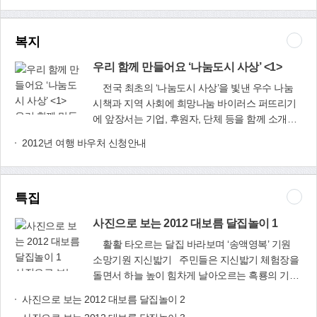
가 뒤처진다는 생각이 들 때, 엄마들은 “넌 왜 그렇
그 시각에 아름다움은 새벽의 창을 열고 우리들 가
직원도 올 연말엔 30명, 내년 말엔 50명으로 점차
게 다른 아이보다 느리니?” 라고 나무라기부터 한
슴의 깊숙한 뜨거움과 만난다 다시 고통하는 법을
늘릴 계획이다.급성장하는 사세에 발맞춰 회사 이
다. 그리고 ‘우리 아이는 머리가 나쁜가?’ 라는 걱
복지
익히기 시작해야겠다 따스한 햇살과 바람과 라일
전도 구상하고 있다. 덕포2동 370-12번지에 위치
정을 하는 경우가 많다.그러나 결론부터 말하면 이
락 꽃향기를 맡기 위하여 진정으로 진정으로 너를
한 공장(약 600㎡ 규모)이 노후된데다 너무 비좁아
것은 절대로 머리가 나쁘고 좋고의 문제가 아니다.
우리 함께 만들어요 ‘나눔도시 사상’ <1>
사랑한다는 한마디 곽재구 〈새벽편
이전 부지를 물색하고 있다.직원 대부분이 사상구
사람은 각자 다른 재능과 지능을 타고나므로, 아이
지〉 부분 아련한 소리에 깬다. 어디서 들리는
전국 최초의 ‘나눔도시 사상’을 빛낸 우수 나눔
와 인근 북구에 거주하고 있어 교통이 편리한 사상
마다 강하게 타고난 지능이 있는가 하면 약하게 타
소리일까. 이스탄불의 새벽, 커튼 틈을 밀치고 들
시책과 지역 사회에 희망나눔 바이러스 퍼뜨리기
지역에 새 사옥 겸 공장을 마련하고 싶다고. 하지
고난 지능이 있다. 어떤 아이는 어릴 때부터 수학
우리 함께 만들
어서던 신비롭고 구슬프던 그 아잔소리를 닮았다.
에 앞장서는 기업, 후원자, 단체 등을 함께 소개하
만 자금이 부족해 중소기업청에 자금지원을 신청
에 소질을 보이는가 하면, 어떤 아이는 그림을 잘
어요 ‘나눔도시
깨어서도 꿈인지 생시인지 분간이 가지 않는다. 마
는 란을 마련한다. 〈편집자 주〉 최상의 나눔
해 놓고 답변을 기다리고 있다고 말한다.“신발 하
2012년 여행 바우처 신청안내
그리거나 피아노를 잘 친다. 마찬가지로 영어를 빨
사상’ <1>
음이 풀잎에 맺힌 이슬처럼 한없이 여려진다.전원
서비스 ‘1사 1가구 희망끈잇기’ “우리 함께 사랑의
나를 완제품으로 생산하는데 40∼60개 협력업체
리 배우고 잘 따라오는 아이가 있는가 하면, 영어
스위치 옆 빨간 불빛이 깜빡인다. 빨간 불빛을 보
끈을 이어 보아요.”우리구는 지역의 기업체와 차상
가 참여하고, 수백명의 근로자를 고용하는 효과가
를 배우는 속도가 느려서 잘 따라오지 못하는 아이
다가 계림의 골목에서 마주친, 뒤가 헐은 개를 떠
위계층을 연결해 후원해주도록 하는 ‘1사 1가구 희
있다”고 설명하는 조재균 대표는 “부산경제의 근
도 있다. 이러한 각 분야의 지능지수를 보여주는
올린다. 구경을 마친 일행이 타고 온 버스를 향해
특집
망끈잇기’ 사업을 중점 추진하고 있다.학장동 (주)
간인 신발산업에 대한 정부의 관심과 지원이 그 어
지표가 MI(다중지능) 평가표다. 잠재력·재능·관
달음박질치는 그 순간, 나는 왜 발을 멈추었을까?
동일케미칼을 비롯해 20개 기업체가 희망끈잇기
느 때 보다 절실하다”고 강조했다.한편 대림산업은
심 분야를 따져보고 알맞은 방법 찾아야 아이의
사진으로 보는 2012 대보름 달집놀이 1
황망히 서 있는 퀭한 개와 눈을 마주쳤을까? 주린
에 참여해 어려운 이웃을 돕고 있다. 엄궁동 (주)경
지난 2010년 8월 부산광역시 고용우수기업으로
다중지능에 따라 영어교육 방법을 달리하여 우리
뱃가죽은 이미 등에 달라붙었고, 벌겋게 헐은 뒤는
화상사는 무려 20세대에게 매월 10만원씩을 후원
활활 타오르는 달집 바라보며 ‘송액영복’ 기원
선정됐으며, 같은 해 10월 부산광역시 우수기업으
아이에게 맞는 학습 방향을 잡아주면 자신의 어려
자리를 넓혀 금방이라도 땅으로 쏟아질 기세였다.
하고 있으며, 협성정밀, (주)아이에스 등도 매월 10
소망기원 지신밟기 주민들은 지신밟기 체험장을
로 선정됐다. 문의 : 대림산업(☎301-4569) 사진
움을 극복하여 매우 높은 수준의 영어 실력을 갖출
사진으로 보는
개의 형상 때문인가. 숙소로 돌아오는 내내 알지
만원씩을 후원하겠다고 나서 모두 64세대에 연간
돌면서 하늘 높이 힘차게 날아오르는 흑룡의 기운
설명 - 대림산업 조재균 대표, 대림산업이 생산하
수 있다.언어적 지능이 높은 아이를 예로 들어보
2012 대보름 달
못할 무언가가 내 가슴을 짓눌렀다. 답답함은 좀체
7천760만원을 후원하는 결실을 거두었다.2월 현
을 받아 임진년 한 해 만사형통하기를 기원했다.
고 있는 신발제품들.
자. 언어적 지능이 뛰어난 아이들은 대개 언어습득
사진으로 보는 2012 대보름 달집놀이 2
집놀이 1
쉬이 가시지 않았다. 그 개는 어떻게 되었을까? 중
재 △범영밸브(이정일) △(주)벧엘기계(윤홍근)
풍년기원 농악놀이 풍물단이 초대형 달집 주위를
에 탁월한 능력을 보이기 때문에 또래 학생들과 한