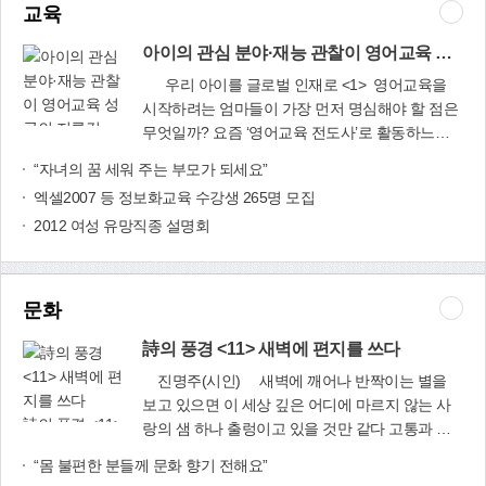
요즘 경제적으로 어려움을 겪는 가정이 많은데, 이
1천200여 년 전 후당시대의 유명한 선승인 조주선
년은 너무나 힘든 한 해였다고 조재균 대표는 털어
교육
을 벌이고 있다.문의 : 사상신협(☎321-0307,
런 경우 대부분 일시적으로만 아이들을 돌봐주면
사(趙州禪師)의 시 한 수를 소개하면서 끝을 맺고
놨다.지난해부터 신발업계 전체가 생산물량 감소
☎324-1733)
친부모들이 어려운 상황을 수습하고 정상적인 가
아이의 관심 분야·재능 관찰이 영어교육 성공의 지름길
자 합니다. 춘유백화추유월(春有百花秋有月) /봄
에 시달렸다고 한다. 해외유명 신발업체 뿐만 아니
정생활을 되찾는 데 큰 도움이 된다고 한다.자녀가
엔 꽃 가을엔 달하유량풍동유설(夏有凉風冬有雪)
라 국내 대형 신발업체들도 주문 물량을 줄이는 바
우리 아이를 글로벌 인재로 <1> 영어교육을
있는 사람이라면 다 알 것이다. 아이를 키운다는
/여름엔 시원한 바람 겨울엔 눈이라약무한사괘심
람에 큰 타격을 입었다고 한다. 30년 가까이 신발
시작하려는 엄마들이 가장 먼저 명심해야 할 점은
것이 얼마나 힘들고 어려운 일인지. 더군다나 돌도
두(若無閑事掛心頭) /만약 욕심 없이 한가로우면
업계에 몸담은 베테랑이지만 너무 힘들어 공장 문
무엇일까? 요즘 ‘영어교육 전도사’로 활동하느라
안 된 어린 아이를 돌본다는 것은 자신이 낳은 자
편시인간호시절(便是人間好時節) /그것이 곧 좋은
을 닫아야 하나, 말아야 하나 수십 번도 더 고민했
아이의 관심 분
바쁜 오승연 전 SBS 아나운서는 “ 옆집 아이와 비
“자녀의 꿈 세워 주는 부모가 되세요”
식이 아니고서는 웬만한 결심과 사랑이 없어서는
세상이라!
다고.신발공장을 10년간 경영하면서 산전수전 다
야·재능 관찰이
교하는 습관을 버려라”고 힘주어 말한다. 옆집 엄
안 된다는 것을. 아기를 워낙 좋아하는 형수님은
엑셀2007 등 정보화교육 수강생 265명 모집
겪으며 이겨냈기에, 어려우면 어려울수록 정신력
영어교육 성공의
마를 따라 하기보다는 내 아이의 관심 분야나 재능
승호를 안으면서 친아들보다 더 챙기신다. 이런 저
이 더 강해지고 극복의 욕구도 더 생긴다고 한다.
지름길
2012 여성 유망직종 설명회
이 어떤지를 유심히 관찰하는 것이 영어교육 성공
런 이유로 친부모 밑에서 자랄 수 없는 아이들이
수주량이 줄면 인원감축이 불가피한 상황이지만,
의 지름길이다. 내 주변에 외국에 나가지 않고도
형님 부부 같은 천사들을 만나 잘 자라다가 행복한
10년 넘게 한솥밥을 먹어 가족 같이 지내는 직원들
영어를 원어민처럼 구사하는 아이가 있다. 그 아이
가정으로 돌아가 건강하게 성장하고 나라의 기둥
을 길거리로 내몰 수 없어 이를 악물고 버텨냈다.
는 농구를 굉장히 좋아해서 엄마가 농구와 관련된
문화
이 됐으면 하는 바람을 가져본다. 김 기 봉(감전
내리막이 있으면 오르막이 있다고 했던가.올 초부
스포츠 영어잡지를 매달 사줬다고 한다. 아이가 좋
동)
터 주문이 쇄도해 공장을 풀가동하고 있다. 품질이
아하고 싫어하는 것 등을 잘 살피면 거기에 영어교
詩의 풍경 <11> 새벽에 편지를 쓰다
월등히 뛰어나다는 소문을 듣고 찾아오는 업체가
육의 답이 숨어 있다. 자동차를 좋아하는 아이라면
진명주(시인) 새벽에 깨어나 반짝이는 별을
많아졌다. 2월 현재 (주)태광스포츠(BSQT)와 (주)
‘스포츠 카’(Sports car), ‘경찰차’(Police car) 등 차
보고 있으면 이 세상 깊은 어디에 마르지 않는 사
아티스에 OEM 방식으로 제품을 생산, 납품하고
와 관련된 단어로 시작하는 게 효과적이다. 영어
詩의 풍경 <11>
랑의 샘 하나 출렁이고 있을 것만 같다 고통과 쓰
있다.올해는 연 매출이 전년도 5억원 보다 4배 증
잘 가르치려면 아이의 다중지능을 살펴라 아이를
새벽에 편지를
라림과 목마름의 정령들은 잠들고 눈시울이 붉어
가한 20억원을 예상하고 있으며, 내년엔 90억원의
“몸 불편한 분들께 문화 향기 전해요”
영어학원에 보냈는데 왠지 다른 아이들보다 진도
쓰다
진 인간의 혼들만 깜박이는 아무도 모르는 고요한
매출을 올릴 것으로 기대하고 있다. 현재 26명인