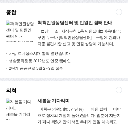
종합
척척민원상담센터 및 민원인 쉼터 안내
□ 장 소 : 사상구청 1층 민원실내□ 이용대상 :
구민 누구나 [척척민원상담센터] - 구청에 건의나
척척민원상담센
각종 불편사항 신고 및 민원 상담이 가능하며, 도
터 및 민원인 쉼
움이 필요한 구민은 도우미벨을 누르거나 ‘구청
사상 르네상스시대 활짝 열겠습니다
터 안내
장에게 바란다’ 소리함에 의견 등을 제출 [민원인
생활문화운동 2012년도 연중 캠페인
쉼터] - 커피 하우스, 북 카페(도서 300권), 인터넷
2단계 공공근로 3월 2∼9일 접수
카페, 수유실, 휴게 공간 ※문의 : 척척민원상담센
터(☎310-4277, 4341)
의회
새봄을 기다리며…
이학곤 의원(괘법, 감전동) 의원 칼럼 바야
새봄을 기다리
흐로 정치의 계절이 돌아왔습니다. 입춘이 지난지
며…
가 꽤나 되었지만 매서운 추위가 연일 계속되고 있