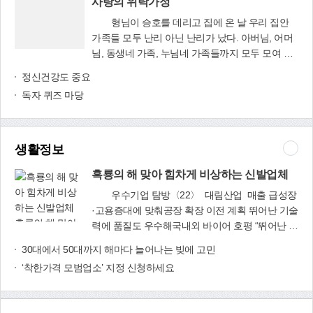
며, 올해 말까지 1만권으로 늘일 계획이다.평일은
사랑의 위탁가정
대년(小知不及大知 小年不及大年)이 말은 ‘작은 지
오전 9시부터 오후 8시까지, 주말은 오전 9시부터
형님이 승호를 데리고 집에 온 날 우리 집안
혜로는 큰 지혜를 헤아릴 수 없고, 짧은 삶을 가지
오후 5시까지 문을 열며, 매월 둘째·넷째 일요일
가족들 모두 난리 아닌 난리가 났다. 아버님, 어머
고는 오래 삶을 살아온 경륜을 헤아릴 수 없다’라
및 공휴일에는 휴관한다. 지역 주민 누구나 무료로
님, 동생네 가족, 누님네 가족들까지 모두 모여 얼
는 이야기입니다.장자는 만물제동(萬物齊同)을 주
사랑의 위탁가정
이용할 수 있다. 조합원에 가입하면 1인당 5권까지
굴엔 싱글벙글 웃음꽃이 그칠 줄 모르고 우리 애들
창한 도인으로 세상사와는 초연하게 담을 쌓고 살
정신건강도 중요
대출도 가능하다.사상신협은 또 봉사단체 행복나
과 다른 조카들은 새로 맞은 ‘동생’ 아기를 보면서
았지만, 경험과 경륜을 바탕으로 한 삶의 역사성을
눔(회장 권한용 동아대 인재학부장)이 18일부터
독자 퀴즈 마당
북새통이 난 것이다. 그동안의 서울 생활을 접고
중시하였습니다.이것을 정치와 연계해 보면 국민
24일까지 주최한 다문화가정 외국거주 가족 초청
얼마 전 고향인 우리 부산에 부모님 계시는 곳으로
이 선거를 통해 일꾼을 뽑을 경우 어떤 점에다가
행사에 드는 비용 1천만원을 후원했다. 모라동에
내려와 두 분을 모시고 살기로 한 형님네가 승호를
주안점을 두고 인물 선택을 해야 할 것인가를 넌지
거주하는 박티펌 씨의 부모님과 감전동에 사는 키
데려온 것이다. 승호는 다름 아닌 위탁가정 아이
생활정보
시 암시해주는 대목임을 알 수가 있습니다.여하간
리야 파와스리 씨의 여동생 등 모두 5명이 베트남
다. 형님 부부는 가정위탁지원센터를 통해 승호를
새봄에 치러질 총선과 연말에 치러질 대선이 축제
과 태국에서 비행기를 타고 한국에 와 꿈에도 그리
흑룡의 해 맞아 힘차게 비상하는 신발업체
데려와 2년 동안 키워주고 나중에 승호를 낳아주
가 되고, 선거가 있는 해에는 온 나라가 들썩들썩
던 딸과 언니를 만나는 기쁨을 누렸다. 또 경주를
신 친부모에게 돌려보내 주는 역할을 하는 것이다.
하여 뭔가 신명나는 분위기가 만들어졌음을 상기
우수기업 탐방〈22〉 대림산업 매출 급성장
비롯해 부산 시내를 함께 관광하며 즐거운 시간을
우리 형님이래서가 아니라 너무 멋지고 훌륭하신
하면 아마 올해도 즐겁고 재미있는 일들이 넘쳐나
·고용증대에 맞춰공장 확장 이전 계획 뛰어난 기술
가졌다. 21일에는 괘법동 엠시티뷔페에서 저녁 식
생각이었다. 물론 형님네 조카들은 모두 다 대학생
흑룡의 해 맞아
는 대박의 한 해가 될 것입니다.아무튼 겨우내 기
력에 품질도 우수해국내외 바이어 호평 “뛰어난 기
사를 함께 들며 얘기꽃을 피웠다.올해로 창립 35주
으로 자랐다. 승호를 데려오기로 했다는 말씀에 부
힘차게 비상하는
다리는 새봄처럼 올해 있을 두 차례 선거가 우리
술력과 생산력으로 제2의 도약을 꼭 이루겠습니
년을 맞이하는 사상신협은 2011년 12월 31일 현
30대에서 50대까지 해마다 늘어나는 빚에 고민
모님도 잘했다며 흔쾌히 받아들이셨고, 지금은 어
신발업체
모두에게 희망과 행복을 가져다주기를 소망해 봅
다.”올해로 창사 11년을 맞이하는 대림산업 조재
재 조합원이 7천38명이며, 괘법동 본점과 모라·주
‘착한가격 모범업소’ 지정 신청하세요
머님이 승호를 더 잘 봐주신다.나도 그동안 말로만
니다.그리고 이번 선거를 통하여 우리 모두가 함께
균 대표는 이같은 포부를 밝혔다.주문생산(OEM)
례지점이 있다. 총자산은 839억원, 당기순이익은
들었던 위탁가정 일을 직접 우리 가족에게서 듣고
꿈꾸는 잘사는 나라를 만들어 나가는 국운상승의
방식으로 신발제품을 생산하는 대림산업은 작지
4억6천200만원을 기록했으며, 다문화가정 지원을
지켜보니 참 위대한 사랑의 실천이 아닐 수 없다.
한 해가 되는 그런 새봄이 시작되기를 열망하면서
만 강한 기업이라는 평을 듣고 있다.하지만 2011
비롯해 어려운 이웃돕기 등 다양한 사회공헌 활동