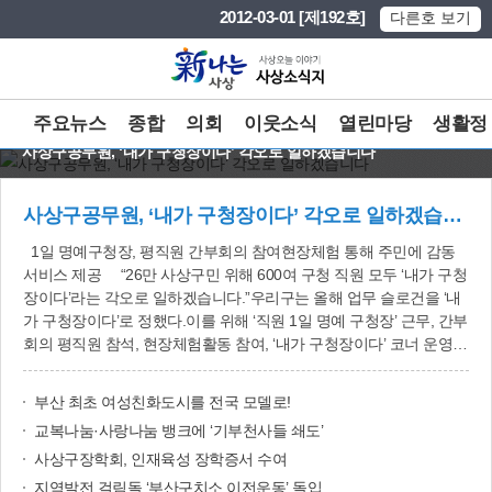
본문 바로가기
메인메뉴 바로가기
2012-03-01 [제192호]
다른호 보기
주요뉴스
종합
의회
이웃소식
열린마당
생활정
사상구공무원, ‘내가 구청장이다’ 각오로 일하겠습니다
사상구공무원, ‘내가 구청장이다’ 각오로 일하겠습니다
1일 명예구청장, 평직원 간부회의 참여현장체험 통해 주민에 감동
서비스 제공 “26만 사상구민 위해 600여 구청 직원 모두 ‘내가 구청
장이다’라는 각오로 일하겠습니다.”우리구는 올해 업무 슬로건을 ‘내
가 구청장이다’로 정했다.이를 위해 ‘직원 1일 명예 구청장’ 근무, 간부
회의 평직원 참석, 현장체험활동 참여, ‘내가 구청장이다’ 코너 운영,
‘내가 구청장이다’ 제안 공모 등을 시행키로 했다.먼저 매월 둘째 수요
일마다 평직원 1명에게 명예구청장을 할 수 있는 기회를 준다. ‘1일
부산 최초 여성친화도시를 전국 모델로!
명예 구청장’이 된 직원은 최종 결재 이전 각종 사안에 대해 ‘내가 구
교복나눔·사랑나눔 뱅크에 ‘기부천사들 쇄도’
청장’이라면 어떻게 처리하겠다는 의견을 제시하는 것은 물론, 주요
사업장 방문 시 구청장과 동행하여 자신의 의견과 소감을 밝힐 계획
사상구장학회, 인재육성 장학증서 수여
이다.홀수 달 넷째 주 금요일엔 부서별로 1명씩 총 20명으로 구성된
지역발전 걸림돌 ‘부산구치소 이전운동’ 돌입