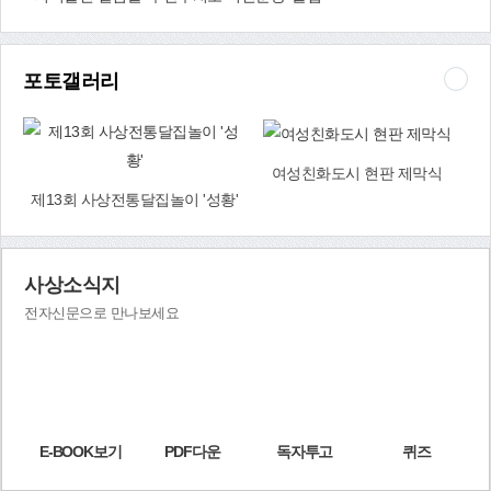
‘현장체험 활동반’을 구성해 드림스타트사업현장, 생태하천 복원현
장, 각종 공사장에서 해당 부서장의 브리핑을 받은 뒤 ‘내가 구청장’이
라는 관점에서 문제점을 지적하고 해결 방안 등을 제시할 예정이다.
포토갤러리
또 매월 셋째 월요일 간부회의에 실·과장을 대신해서 참석해 부서 현
안을 보고하고, ‘내가 구청장’이라는 주제로 평소 꼭 하고 싶었던 일
과 아이디어를 발표한 후 구청장과 의견을 교환하는 자리도 갖는다.
아울러 ‘내가 구청장’이라면 올해 이것만은 반드시 실천하겠다는 의
여성친화도시 현판 제막식
지로 추진할 ‘부서별 올해 목표’ 32개도 선정했으며, 전자결재시스템
인 스마트플로우엔 ‘내가 구청장이다’ 코너를 설치·운영할 계획이다.
제13회 사상전통달집놀이 '성황'
구청장은 “모든 직원에게 구정에 대한 책임감과 주인의식을 고취시
키기 위해 이 시책을 펼치게 됐다”며 “600여 직원 모두가 구청장이라
는 각오로 업무에 임한다면 주민이 감동하는 행정서비스를 제공할 수
사상소식지
있을 것으로 기대된다”고 말했다. <자치행정과 ☎310-4103>
전자신문으로 만나보세요
E-BOOK보기
PDF다운
독자투고
퀴즈