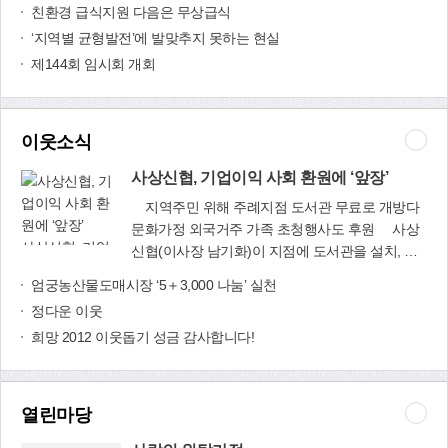
습니다. 먹고 살기 힘든 서민들의 어깨는 더욱 움
친환경 급식지원 다음은 무상급식
츠러드는 것만 같아 어서 빨리 따뜻한 새봄이 오기
‘지역별 균형발전’에 발맞추지 못하는 현실
를 기다려 봅니다.‘겨울이 길고 깊은 것은 아름다
제144회 임시회 개회
운 봄을 향연하기 위함이다’라는 말처럼 지금은 춥
고 힘들지만 머잖아 생기 넘치는 희망찬 새봄에는
우리 모두의 삶이 한결 나아지기를 소망해 봅니다.
올해는 총선과 대선이 함께 치러지는 참으로 중요
이웃소식
한 한 해가 될 것 같습니다.정치라는 것은 어찌 보
면 아무짝에도 쓸모없는 무용한 것으로 보입니다.
사상신협, 기업이익 사회 환원에 ‘앞장’
그러나 세상만사는 정치와 떼려야 뗄 수 없는 불가
지역주민 위해 주례지점 도서관 무료로 개방다
분의 관계에 놓여 있습니다. 따라서 이 시대를 함
문화가정 외국거주 가족 초청행사도 후원 사상
께 살아가고 있는 우리는 올 한 해 높은 시민정신
사상신협, 기업
신협(이사장 남기화)이 지점에 도서관을 설치, 지
과 책임의식을 바탕으로 국익을 살피는 혜안을 가
이익 사회 환원
역주민들에게 무료로 개방해 눈길을 끌고 있다. 또
엄궁농산물도매시장 ‘5＋3,000 나눔’ 실천
지고 현명한 선택을 해야만 할 것으로 생각합니다.
에 ‘앞장’
다문화가정의 외국거주 가족을 초청, 국내 관광을
그런 측면에서 최근의 화두는 아무래도 경제발전
정다운 이웃
시켜주는 행사도 후원하는 등 기업이익의 사회 환
과 복지증진의 두 가지 이슈가 아닌가 생각합니다.
희망 2012 이웃돕기 성금 감사합니다!
원에 앞장서고 있다.사상신협은 최근 도시철도 냉
국민 모두가 소외받지 않고 행복하게 잘사는 나라
정역 1번 출구에서 200m 거리에 위치한 주례지점
를 만들기 위해 경제와 복지라는 두 마리 토끼를
1층에 165㎡ 규모의 도서관을 설치했다. 자유열람
과연 누가 어떻게 잘 잡을 것인가가 중요한 것입니
실, 인터넷열람실 등을 갖춘 이 도서관은 아동도서
열린마당
다.그런 뜻에서 장자(莊子)가 했던 유명한 말 한
와 일반도서 등 5천여 권의 도서를 보유하고 있으
구절을 인용해보겠습니다.소지불급대지 소년불급