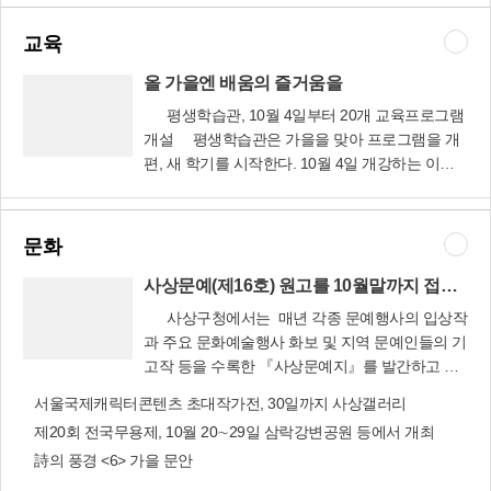
억원 미만의 중소제조업체의 경우 해외시장조사
성금 400만원으로 ‘사랑의 쌀’ 20㎏들이 100포를
다. 즉 변화와 발전에 오히려 소외받는 사람들이
와 거래 바이어 발굴, 전시회 마케팅, 온·오프라인
구입, 홀로어르신과 차상위계층 등 어려운 이웃
교육
생겨난다면, 그것은 행복으로 이어질 수 없으며,
타깃마케팅 등에 필요한 경비를 지원할 계획이라
100세대에 전달.▲엄궁동주민센터=익명의 독지
그 가치 또한 오래 지속되지 못할 거라는 생각에
고 밝혔다. 이러한 ‘맞춤형 해외마케팅 지원사업’엔
올 가을엔 배움의 즐거움을
가가 7일 기탁한 쌀 10㎏들이 200포를 어려운 이
변화와 발전의 진정한 의미를 깨닫게 된 것이다.
업체 당 100만원 한도로 지원할 예정이다.또 연 매
웃에 전달. 쌀을 보낸 사람은 한 때 엄궁동에 살았
평생학습관, 10월 4일부터 20개 교육프로그램
그렇다면 행복의 충분조건은 무엇일까. 그것은 바
출액 100억원 미만의 중소제조업체를 대상으로
던 서울 시민으로 고향 사람을 위해 써 달라며 2년
개설 평생학습관은 가을을 맞아 프로그램을 개
로 우리 동네 내 집 앞의 작은 변화, 외롭고 힘들 때
수출 관련 제품 매뉴얼과 계약서, 협약서 등 수출
전부터 해마다 추석과 설에 쌀 200포씩 기부. 1일
편, 새 학기를 시작한다. 10월 4일 개강하는 이번
힘이 되어주는 훈훈한 정, 마음과 마음이 통하고
올 가을엔 배움
거래 관련 문서 번역 업무 등을 지원한다고 설명했
엄궁롯데캐슬아파트부녀회가 지원한 쌀 10㎏들이
학기엔 ‘재테크와 금융자산관리’를 비롯해 신나는
이웃의 아픔을 나눌 수 있는 사회, 화려하지는 않
의 즐거움을
다.‘중소기업 통·번역 지원사업’은 업체 당 50만원
50포와 태림기술산업(대표 곽용섭)이 후원한 쌀
어린이 마술교실, 약용식물관리(야간) 등 3개월 과
지만 마음 편히 다닐 수 있는 안전한 주위환경 등
한도로 지원할 예정이다.이와 함께 해외마케팅 전
10㎏들이 50포를 저소득 주민 100세대에 전달.▲
정의 교육프로그램 20개가 개설된다.특히 ▲미술
이 아닐까 생각한다. 그렇다. 아무리 작은 변화와
문화
략 수립 및 수출입 관세 관련 자문 등 ‘해외마케팅
주례1동주민센터=사랑나누기회(회장 권태현-쌀
심리상담사(2급) ▲칼라클레이지도사 등 2개 과정
발전이라도 그 안에 감동이 있다면 행복의 조건으
컨설팅지원사업’도 벌여, 업체 당 100만원 한도로
50포 140만원 상당)와 윤성자 씨(통장-쌀 10포 30
을 이수하면 해당 협회로부터 자격증(또는 수료
사상문예(제16호) 원고를 10월말까지 접수합니다
로 충분한 것이다. 어쩌면 세계의 변화와 발전을
지원한다.신청 업체를 대상으로 상담·서류 심사 등
만원 상당), 성불사(쌀과 생필품 105만원 상당) 등
증)이 발급되며, ▲독서지도사 ▲리더십스피치 등
주도하는 국가들이 정작 행복지수가 낮은 이유도
사상구청에서는 매년 각종 문예행사의 입상작
절차를 거쳐 10∼20개 업체를 선정, 지원할 예정이
이 후원한 성품을 홀로어르신 등 어려운 이웃 82세
18개 과정을 이수하면 구청으로부터 수료증이 발
바로 국민들에게 감동을 주지 못했기 때문이리라.
과 주요 문화예술행사 화보 및 지역 문예인들의 기
다.지역경제과 담당자는 “수출은 하고 싶지만 전문
대에 전달.▲주례3동주민센터=부산구치소, 이웃
급된다.또한 ▲일본어 ▲중국어 ▲명리풍수 ▲창
국민에게 감동이 없는 사회는 행복으로부터 동떨
고작 등을 수록한 『사상문예지』를 발간하고 있
인력의 상시 고용이 어렵고 무역환경이 좋지 않아
사상문예(제16
사랑나눔회, 주민단체 등 10개소에서 기탁한 성금
조인문학교실 등 6개 과정은 야간에 개설돼 근로
어지게 된다. 국민의 감동이란 큰 것에서 비롯되지
습니다.문예지에 수록할 원고를 아래와 같이 모집
수출을 망설이는 관내 중소기업체를 위해 이러한
호) 원고를 10월
·성품(450만원 상당)을 보육원과 경로당, 어려운
서울국제캐릭터콘텐츠 초대작가전, 30일까지 사상갤러리
자, 직장인도 수강할 수 있다. 각 과정마다 20명씩
는 않는다. 우리 모두가 함께 누릴 수 있는 시설과
하오니 관심 있는 지역 주민들의 많은 참여를 바랍
해외마케팅 지원사업을 자치구에서는 처음 시행
말까지 접수합니
이웃 54세대에 전달.▲학장동주민센터=독지가 주
(창조인문학교실은 40명) 총 420명이 수강 가능하
제20회 전국무용제, 10월 20∼29일 삼락강변공원 등에서 개최
함께 받을 수 있는 요건들이 갖추어 질 때 큰 행복
니다. ⊙모집기간 : 9월 19일 ∼ 10월 31일⊙모집내
한다”며“관내 중소기업의 수출기반 확대 및 해외
다
민단체 등이 후원한 사랑의 쌀 10㎏들이 70포와
다.한편 지난 2008년 9월 1일 옛 감전2동주민센터
이 우리 주민들에게 나올 수 있다. 작은 것에서 만
詩의 풍경 <6> 가을 문안
용 : 독후감, 수필, 기행문, 영화감상문, 시 등 ※채
시장 개척에 큰 도움을 줄 것으로 기대한다”고 말
성금 등 265만원 상당의 이웃돕기 성금·성품을 60
를 리모델링해서 문을 연 평생학습관은 지금까지
들어지고 작은 마음으로부터 시작할 때 점점 더 나
택된 원고는 소정의 원고료 지급예정⊙접수방법 :