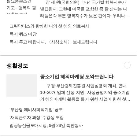
장 제 원(국회의원) 매년 국가별 행복지수가
장애인 등 어려운 이웃 340세대와 8개 보훈단체에
기고 - 행복의 필
발표된다. 그런데 미국을 포함한 좀 잘 산다는 나
전달.▲감전동주민센터=(주)대헌프리텍(대표 이
요충분조건
라들은 대부분 행복지수가 낮은 편이다. 우리나라
종경)이 기탁한 쌀 10㎏들이 100포를 어려운 이웃
도 예외는 아니다. 하위권에서 좀처럼 올라가지 못
그린닥터스와 함께한 나의 첫 해외 의료봉사
에 전달.▲괘법동주민센터=한남교회(목사 정두
하고 있다. 상식적으로 생각한다면, 경제대국의 국
영)가 후원한 쌀 20㎏들이 15포를 어려운 이웃 15
독자 퀴즈 마당
민들이 그렇지 못한 나라의 국민들보다 행복해야
세대에 전달. ▲덕포1동주민센터=9일 민정식 소
독자 투고 바랍니다, 〈사상소식〉 보내드립니다
하는데 현실은 그렇지 못하다. 그렇다면 과연 우
아청소년과 원장 및 대한약국이 기증한 쌀 10㎏들
리가 느끼는 행복지수는 얼마나 될까. 나는 언제부
이 50포(100만원 상당)를 가정위탁아동과 홀로어
턴가 우리구의 행복지수에 대해 고민하기 시작했
르신 등 50세대에 전달. 바르게살기위원회·통장친
다. 우리구민들과 만날 때면 그 분들의 표정을 곰
생활정보
목회 등 6개 단체가 후원한 쌀과 라면(43만원 상
곰이 살피는 버릇까지 생겼다. 사실 지역구 선출직
당)도 어려운 이웃 14세대에 전달.▲덕포2동주민
의원들은 자신을 선택해준 지역주민에게 변화와
중소기업 해외마케팅 도와드립니다
센터=대순진리회가 지원한 쌀 20㎏들이 80포, 쌀
발전을 통해 행복하게 만들어 드리겠다고 약속을
구청·부산경제진흥원 사업설명회 개최, 연내
10㎏들이 40포를 5~9일까지 어려운 이웃 등에 전
한 사람들이다. 그러므로 우리구의 행복지수에 대
10~20개 업체 선정·지원 사상공업지역 중소기업
달.▲모라1동주민센터=이름을 밝히지 않은 주민
한 나의 고민은 지극히 당연한 도리인 것이다. 행
의 해외마케팅 활동을 돕기 위한 사업이 힘찬 첫
이 8일 어려운 이웃을 써 달라며 쌀 20㎏들이 10포
중소기업 해외마
복의 필요조건은 무엇일까? 시민들이 가장 느끼는
발을 내디뎠다.구청과 부산경제진흥원은 지난 6월
(40만원 상당)를 보내와 저소득 가정 10세대에 전
케팅 도와드립니
‘부산형 예비사회적기업’ 공모
주변 환경일 것이다. 그것은 집주위의 사회 인프라
21일 중소기업의 해외마케팅을 지원하기 위한 업
달. 이 기부천사는 지난해 12월부터 매월 10포씩
다
시설이라고 말할 수 있다. 교통, 문화, 교육, 주거,
‘재직근로자 과정’ 수강생 모집
무협약을 맺은데 이어 9월 23일 오후 2시 영상회
‘사랑의 쌀’을 보내오고 있는데 현재까지 쌀 100포
주변 환경 등 우리가 현재 누리는 배경일 것이다.
엄궁농산물도매시장, 9월 28일 특판행사
의실에서 수출(초보)기업을 대상으로 ‘해외마케팅
(400만원 상당)를 후원.▲삼락동주민세터=이름을
그러나 이러한 것들만 잘 갖추어지면 과연 행복할
지원사업 설명회’를 개최했다.특히 연 매출액 100
밝히지 않은 독지가와 주민단체 등이 7일 기탁한
까? 이것은 행복의 필요조건이지 충분조건은 아니