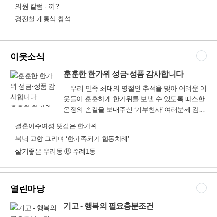
안건 심의 예정
교’가 최근 개통한데다 사상역 자전거 대여센터도
의원 칼럼 - 끼?
인들의 권리를 침해한다는 의견이 있어 구청이 제
문을 열어, 시민들이 자전거를 타고 보다 편리하게
경전철 개통식 참석
출한 「부산광역시 사상구 청소년수련시설 운영
삼락강변공원을 이용할 수 있을 것”이라고 말했다.
조례 일부개정안」을 심의하는 등 내실 있는 의정
〈교통행정과 ☎310-4555〉
활동을 펼칠 예정이다.〈사상구의회 ☎310-
4092〉
이웃소식
훈훈한 한가위 성금·성품 감사합니다
우리 민족 최대의 명절인 추석을 맞아 어려운 이
웃들이 훈훈하게 한가위를 보낼 수 있도록 따스한
훈훈한 한가위
온정의 손길을 보내주신 ‘기부천사’ 여러분께 감사
성금·성품 감사
드립니다.구청과 동주민센터에서는 훈훈한 추석
결혼이주여성 뜻깊은 한가위
합니다
맞이 성금·성품을 접수해 다음과 같이 전달했습니
북녘 고향 그리며 ‘한가족되기 합동차례’
다. ▲구청 훈훈한 추석맞이 성금·성품 저소득 주
살기좋은 우리동 ⑧ 주례1동
민·복지시설에 전달=9월 1일부터 9일까지 공동모
금회, 대한적십자사가 후원한 성금·성품(5천992만
원 상당)을 저소득주민 1천286세대와 사회복지시
설 에바다보육원에 전달.▲부산은행 희망나눔 재
열린마당
단=추석맞이 사랑의 성품으로 온누리상품권 1천
250만원어치를 어려운 이웃 250세대에 지원.▲대
기고 - 행복의 필요충분조건
흥장유=간장선물세트 600개를 기증, 한부모가정·