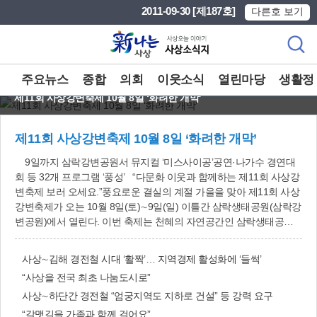
본문 바로가기
메인메뉴 바로가기
2011-09-30 [제187호]
다른호 보기
주요뉴스
종합
의회
이웃소식
열린마당
생활정
제11회 사상강변축제 10월 8일 ‘화려한 개막’
제11회 사상강변축제 10월 8일 ‘화려한 개막’
9일까지 삼락강변공원서 뮤지컬 ‘미스사이공’공연·나가수 경연대
회 등 32개 프로그램 ‘풍성’ “다문화 이웃과 함께하는 제11회 사상강
변축제 보러 오세요.”풍요로운 결실의 계절 가을을 맞아 제11회 사상
강변축제가 오는 10월 8일(토)∼9일(일) 이틀간 삼락생태공원(삼락강
변공원)에서 열린다. 이번 축제는 천혜의 자연공간인 삼락생태공원
(삼락강변공원)에서 다문화인과 주민이 함께 참여해 즐기는 ‘화합 한
마당 잔치’로 펼쳐진다. 또 새롭게 도약하는 희망찬 사상의 변화된 모
사상∼김해 경전철 시대 ‘활짝’… 지역경제 활성화에 ‘들썩’
습을 보여주고, 26만 구민의 역량과 마음을 한곳으로 모으기 위한 알
“사상을 전국 최초 나눔도시로”
찬 프로그램으로 진행된다. 총 32개 프로그램이 펼쳐진다. 이번 축
제엔 ‘다문화가족 전통혼례’를 비롯해, 노리단·다문화 합창단 공연, 다
사상∼하단간 경전철 “엄궁지역도 지하로 건설” 등 강력 요구
문화어울마당(다문화음식 품평회, 다문화 체험전), 1천명이 맛볼 수
“갈맷길을 가족과 함께 걸어요”