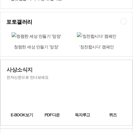
있는 ‘무지개 비빔밥 나눔행사’ 등 다문화인과 함께 하는 다양한 프로
그램이 마련된다.또 ‘대동윷놀이대회’, 외국인근로자와 다문화가족
등의 건강을 체크하고 상담도 하는 ‘건강 체험한마당’도 눈길을 끈다.
포토갤러리
개막축하공연으로 진행되는 NEO 필하모니오케스트라 축하공연을
비롯해 뮤지컬 갈라쇼 ‘미스사이공’초청공연도 가을밤을 문화의 향기
로 가득 채울 것으로 기대된다.특히 세계 4대 뮤지컬로 유명한 ‘미스
사이공’의 하이라이트를 선보이는 ‘뮤지컬 갈라쇼’는 물론, 초청가수
청렴한 세상 만들기 '앞장'
‘칭찬합시다’ 캠페인
양희은·추가열의 개막축하 특별공연, 120명의 청중평가단이 참가자
7명을 평가하는 방식으로 경연이 진행되는 ‘사상나가수’(예선 - 9월
30일 오후 5시 구민홀)는 벌써부터 큰 화제를 모으고 있다.볼거리, 즐
길거리가 풍성한 체험·전시행사도 마련된다. ‘평생학습 체험전’과 ‘지
사상소식지
역인사 소장품전’, ‘자전거 체험마당’, ‘북 페어’도 눈길을 끈다.축제를
전자신문으로 만나보세요
주최·주관하는 구청과 사상문화원은 “이번 축제는 다문화이웃에게는
소통의 장(場), 시민들에게는 향연의 장, 청소년들에게는 학습·체험의
장으로 큰 관심을 모으고 있다”며 주민과 다문화인들의 많은 참여를
당부했다. 〈문화홍보과 ☎310-4062〉 〈사상문화원 ☎316-9111〉
E-BOOK보기
PDF다운
독자투고
퀴즈