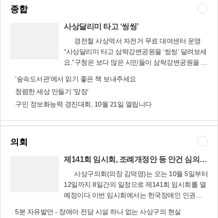
종합
사상달리미 타고 ‘씽씽’
경전철 사상역서 자전거 무료 대여센터 운영
“사상달리미 타고 삼락강변공원을 ‘씽씽’ 달려보세
요.”구청은 보다 많은 시민들이 삼락강변공원을 편
사상달리미 타고
리하게 이용할 수 있도록 경전철 사상역사에 자전
‘씽씽’
‘숲속도서관’에서 읽기 좋은 책 보내주세요
거 대여센터를 설치했다.구청은 지역단체의 도움
청렴한 세상 만들기 ‘앞장’
으로 자전거 76대와 보호장비를 확보해 6일부터
구민 정보화능력 경진대회, 10월 21일 열립니다
삼락강변공원을 방문하는 시민에게 무료로 자전
거를 빌려 주고 있다.자전거 대여는 시민이면 누구
나 가능하다. 대여센터에 신분증을 맡긴 뒤 자전거
를 빌리면 된다. 오전 9시에서 오후 6시까지(동절
의회
기 5시) 운영한다.구청은 사상역과 삼락강변공원
순환자전거 대여사업을 추진한 후 반응이 좋으면
제141회 임시회, 조례개정안 등 안건 심의 예정
부산시설관리공단의 지원을 받아 지하철 역세권
사상구의회(의장 김덕영)는 오는 10월 5일부터
인 감전, 덕포, 모덕역 등 4개역을 연결하는 자전거
12일까지 8일간의 일정으로 제141회 임시회를 열
교통망 구축과 자전거 대여사업을 확대할 계획이
예정이다.이번 임시회에서는 한국장애인 인권포
제141회 임시회,
다.교통행정과 담당자는 “경전철 르네시떼역과 삼
럼 모니터링 결과 청소년수련시설의 사용 제한 시
조례개정안 등
5분 자유발언 - 장애아 전담 시설 하나 없는 사상구의 현실
락강변공원을 잇는 국내 최장 육교인 ‘강변나들
장애인의 권리를 비하하는 문구를 사용하여 장애