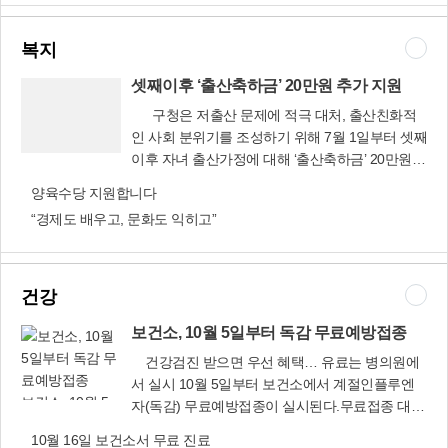
했다. 〈지역경제과 ☎310-3022〉
세대에 전달.
170개 프로그램을 2천972회 운영했으며, 주민과
은 큰 성과의 힘이 나올 수 있다. 더불어 살아가는
방문 또는 e메일 접수(961109@korea.kr)⊙문 의
근로자 5만100여 명이 수강하는 등 평생학습의 요
사회, 혼자의 힘이 아닌 함께 하는 힘이 지역의 발
처 : 문화홍보과(☎310-4065)
복지
람으로 자리매김하고 있다. 〈사상평생학습관
전으로 이어지며 아울러 행복의 가치를 더 성장시
☎310-3081∼6, 홈페이지 http:// lll.sasang.go.kr〉
키는 원동력이 아닐까 싶다. 위에서 언급한 행복의
셋째이후 ‘출산축하금’ 20만원 추가 지원
필요조건과 우리 동네 내 집 앞의 작은 변화를 행
구청은 저출산 문제에 적극 대처, 출산친화적
복의 충분조건으로 균형 있게 발전시키는 것이 함
인 사회 분위기를 조성하기 위해 7월 1일부터 셋째
께 누릴 수 있는 진정한 행복이 아닐까? 하는 생각
이후 자녀 출산가정에 대해 ‘출산축하금’ 20만원을
셋째이후 ‘출산
이다.
추가로 지원하고 있다.이전에는 셋째이후 출생아
축하금’ 20만원
양육수당 지원합니다
와 결혼이주여성 출산가정에 2만원 상당의 ‘사상
추가 지원
“경제도 배우고, 문화도 익히고”
아가책꾸러미’를 구비로 지원해 왔다. 쌍둥이 출산
가정의 경우 쌍둥이 30만원, 세쌍둥이 이상 50만
원을 지원해 왔다. 또 이와는 별도로 둘째자녀 출
산지원금(20만원), 셋째이후 출산지원금(120만원-
건강
월 10만원씩 12회)을 시비로 지급해왔다.출산축하
보건소, 10월 5일부터 독감 무료예방접종
금은 부모소득과는 무관하나 출산 1개월 전부터
우리구에 주민등록이 되어 있어야 하며, 출생신고
건강검진 받으면 우선 혜택… 유료는 병의원에
일로부터 30일 이내에 거주지 동주민센터에 신청
서 실시 10월 5일부터 보건소에서 계절인플루엔
서와 통장사본을 첨부하여 신청하면, 다음달 10일
보건소, 10월 5
자(독감) 무료예방접종이 실시된다.무료접종 대상
지원 받을 수 있다.〈복지서비스과 ☎310-4864〉
일부터 독감 무
은 70세 이상에서 65세 이상으로 확대되며, 3세 이
10월 16일 보건소서 무료 진료
〈동주민센터 ☎310-4901∼14〉
료예방접종