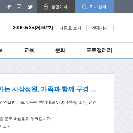
기사검색
통합예약
2018-05-25 [제267호]
다른호 보기
전체기사
보
교육
문화
포토갤러리
푸르름을 더해가는 사상정원, 가족과 함께 구경 오세요!
전LH아파트 맞은편 백양대로 570(감전동) 소재] 전경.
, 한 분도 빠짐없이 투표합시다
련 실시