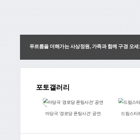
푸르름을 더해가는 사상정원, 가족과 함께 구경 오세
홈
e-book
포토갤러리
인쇄
다음
퀴즈
버이날 행사
마당극 ‘경로당 폰팅사건’ 공연
드림스타트