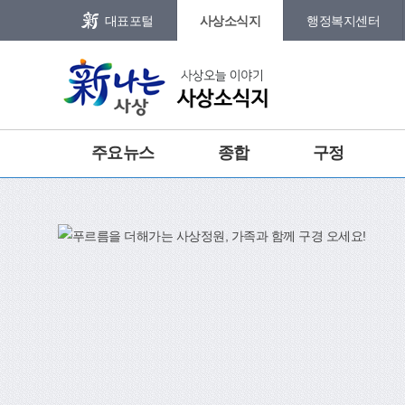
본문 바로가기
메인메뉴 바로가기
대표포털
사상소식지
행정복지센터
그램
트위터
주요뉴스
종합
구정
건강