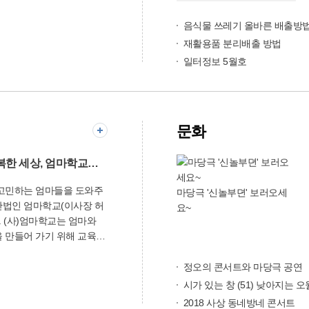
[법률 홈닥터에게 물어보세
 대한민국 이주민가요제 부산
극적인 목소리를 내 주목을
요] 범죄피해자 지원
주여성을 비롯해 다문화가
음식물 쓰레기 올바른 배출방
학생 등이 출전해 평소 갈고
 381일이며, 정례회와 임
재활용품 분리배출 방법
맘껏 뽐낸다. 1~3위 입상자
7건의 안건을 심의·의결한
일터정보 5월호
남 창원에서 열리는 ‘대한민국
 상금 500만원, 최우수상
 것은 153건이었으며, 사
부산 대표로 참가한다. 가요
제정된 조례는 「사상구 발
문화인은 (사)삼산거주외국
지원에 관한 조례」, 「사
문화
하면 된다. 또 이날
설치 및 운영 조례」,
서는 결혼이주여성과 유학
」 등 64건인 것으로 나타
고, 세계 각국의 수공예품
처리(19건), 공유재산 관
엄마와 아이들이 행복한 세상, 엄마학교가 만들어 갑니다
다. (사)삼산거주
일반안건(22건), 의원 발의
고민하는 엄마들을 도와주
2248
마당극 '신놀부뎐' 보러오세
현장 활동
법인 엄마학교(이사장 허
)
요~
지역의 크고 작은 행사장을
와
며, 사상생활사 박물관,
 만들어 가기 위해 교육계
 모라1동 복합주민센터, 사
조계의 뜻있는 인사 50여명
 등 주요사업장을 방문해
단체다. 창립한 지 2
정오의 콘서트와 마당극 공연
을 파악하고 주민의 의견
 멘토 회원(재능기부자)들
궁금해 하
시가 있는 창 (51) 낮아지는 오
났으며, 3천여명의 학부모들
정질문 9건, 5분 자유발언
2018 사상 동네방네 콘서트