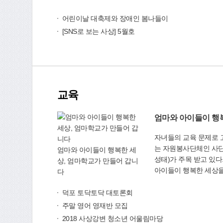
부터 진행되는 ‘2018
등 지역발전을 위해 적
지역 예선’에는 결혼이
어린이날 대축제와 장애인 봄나들이
받은 것이다. 제7대 의회의 활동상을 살펴보면 5
족, 외국인 근로자, 유
월 현재 회의개최 일수는
[SNS로 보는 사상] 5월호
닦은 한국 가요 실력을 
시회 등을 통해 총 26
는 오는 10월 1일 경
것으로 집계됐다. 조례안 중에서 구청에서 제정·
이주민가요제 본선’(대상
개정·폐지를 위해 제출한
300만원 등) 무대에 
상구의회 의원 발의로 
제 참가를 희망하는 다
달장애인 권리보장 및 
교육
인지원협회에 신청서를 제출
더보기
상구 진로교육지원센터 
오전 10시부터 광장에
「사상구 생활임금 조례
생 등이 벼룩시장을 열
났다.이밖에 예산결산안 
과 전통의상 등을 선보일 예정이
리계획안 등 구청 제출 
자녀들의 교육 문제로 
외국인지원협회(☎902-
일반안건(9건) 등도 다뤘다. 구의원들은 
는 자원봉사단체인 사단
www.samsan2121.or.kr
엄마와 아이들이 행복한 세
에도 열성을 보였다. 
성태)가 주목 받고 있다. (사)엄마학교는 엄마
상, 엄마학교가 만들어 갑니
찾아 관계자를 격려했으
아이들이 행복한 세상을
다
학장천 고향의 강 사업,
와 경제계, 언론계, 법
상스마트시티 조성사업
이 모여 2015년 11월 창립한 
덕포 토닥토닥 대토론회
사업진행 상황과 문제점
년 6개월째인 5월 현재
을 대변하는 역할을 해왔다. 또 구민이 
주말 영어 영재반 모집
은 130여명으로 늘어
는 현안 사업에 대한 구
2018 사상강변 청소년 어울림마당