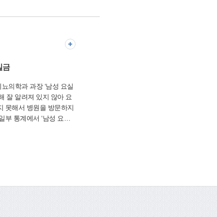
설팅, 동아리 활동에 참여
고, ‘2030년 세계등록엑
 건의안’(2015년),
질 수 있도록 각계 분야의
마 원전사고로 증폭되는 국민
법은 물론, 입시정보, 자
위한 ‘부산고리원전 1호기
독 치료, 성교육 등 다양
을 만장일치로 채택하기도
난 4월 11일
0-4091)
는 사상구청 신바람홀에서 초·
실금
 대상으로 특별 강연회를
과 과장 ‘남성 요실
 하는 진학과 진로에 관한
해 잘 알려져 있지 않아 요
(월
지 못해서 병원을 방문하지
면서 자녀교육 문제에 대해
일부 통계에서 ‘남성 요실
 상담
 대략 8천65명에서 2014
 하고 싶은 분은 엄마학교
4% 정도 증가하는 모습을 보
ool.or.kr)에서 신청하거나
지만 실제로는 통계보다 많
10)하면 된다. 사무실은 사
고민하고 있을 것으로 보입
 문화교육홍보과
위로
것을 말합니다. 여기에는
운동 등 배에 힘이 들어가는
복압성 요실금’, 요의감이
는 도중 참지 못하고 중간