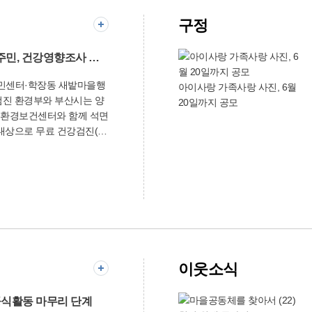
구정
석면피해 의심지역 주민, 건강영향조사 실시
동주민센터·학장동 새밭마을행
아이사랑 가족사랑 사진, 6월
시는 양
20일까지 공모
환경보건센터와 함께 석면
대상으로 무료 건강검진(건
 6월
민센터에서 건강검진(의사
 설문조사)을 실시하고, 6월
장동 새밭마을행복센터에서
004년), 유니온공업㈜
 가동되던 기간에 공장으로부터
또는 노후 슬레이트 밀집지역
이웃소식
08년 이전)에서 6개월 이상
원·사업장 종사자들이다.
) 등 신분증을 가지고 가
공식활동 마무리 단계