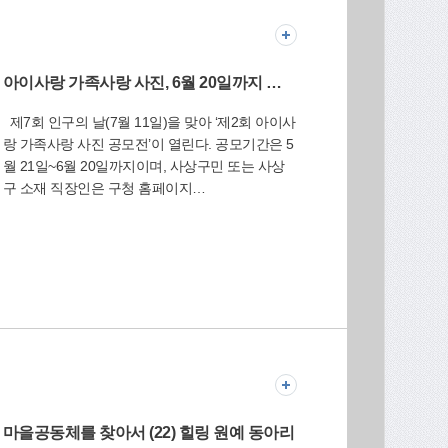
E-BOOK보
PDF다운
독자투고
퀴즈
기
아이사랑 가족사랑 사진, 6월 20일까지 공모
제7회 인구의 날(7월 11일)을 맞아 ‘제2회 아이사
랑 가족사랑 사진 공모전’이 열린다. 공모기간은 5
월 21일~6월 20일까지이며, 사상구민 또는 사상
구 소재 직장인은 구청 홈페이지
(www.sasang.go.kr)에서 신청서를 내려 받아 사진
파일(주제: 아이와 함께하는 행복한 가족사진)과
함께 이메일(nura3@korea.kr)로 제출하면 된다.
수상 작품(최고 20만원 저작권사용료 지급 예정)
과 우수 작품은 아크릴액자로 제작, 7월 9일~13일
까지 열리는 전시회에서 선보인 뒤 응모자에게 증
정된다. 기획감사실(☎310-5271)
마을공동체를 찾아서 (22) 힐링 원예 동아리