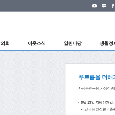
의회
이웃소식
열린마당
생활정
사상근린공원 사상정원[감
6월 13일 지방선거일
재난대응 안전한국훈