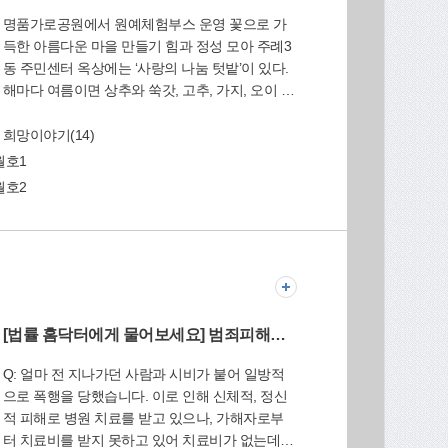
명품가로공원에서 원예체험부스 운영 꽃으로 가
득한 아름다운 마을 만들기 힘과 정성 모아 주례3
동 주민센터 옥상에는 ‘사랑의 나눔 텃밭’이 있다.
해마다 여름이면 상추와 쑥갓, 고추, 가지, 오이 등
온갖 채소들과 봉숭아꽃들이 눈부신 자태를 뽐내
는 곳이다. 이러한 ‘사랑의 나눔 텃밭’에서 구슬땀
 희망이야기(14)
을 흘리는 마을 주민들의 모임이 바로 ‘힐링 원예
월호1
동아리’(회장 문성희, 회원 15명)다. ‘힐링 원예 동
월호2
아리’는 2014년 11월 창립됐으며, 다음해인 2015
년 3월부터 본격적인 활동에 들어갔다. ‘힐링 원예
교실’을 수료한 회원들을 중심으로 옥상 텃밭 가꾸
기에 나섰다. 이들은 정성을 다해 가꿔 수확한 채
소를 경로당과 보육시설에 무료로 나눠주고 있다.
또 봉숭아꽃은 주례쌈지작은도서관에서 실시하는
봉숭아꽃 물들이기 행사의 재료로 활용되고 있다.
[법률 홈닥터에게 물어보세요] 범죄피해자 지원
5월이면 어버이날을 맞아 경로잔치에 참석하는
Q: 얼마 전 지나가던 사람과 시비가 붙어 일방적
어르신들의 가슴에 카네이션을 달아드리고 있으
으로 폭행을 당했습니다. 이로 인해 신체적, 정신
며, 인근에 있는 ‘성모의 집’에는 출산 축하 꽃바구
적 피해로 병원 치료를 받고 있으나, 가해자로부
니를 선물하기도 한다. 무엇보다 회원들은 여러
터 치료비를 받지 못하고 있어 치료비가 없는데
활동 가운데서도 주학경로당 어르신들과 함께 개