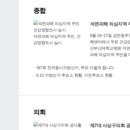
종합
더보기
6월 16~17일 감전
석면피해 의심지역 주민, 건
복센터에서 무료 건강검진 환경부와 부산
강영향조사 실시
산부산대학교병원 석면
피해 의심지역 주민을 
강영향조사)을 실시한다. 사상구의 경우 오는
16일 토요일 감전동주
제7회 전국동시지방선거, 투표 이렇게 합니다
진찰, 흉부 X-선 촬영,
6.13 지방선거 투표소 현황, 사전투표소 현황
17일 일요일에는 학
건강검진을 실시한다. 검진대상자는 석면공장인
벽산 부산공장(1984~2
(1972~1981년)이
반경 2㎞ 이내 지역, 
의회
인 학장동 새밭마을(20
더보기
거주한 주민·학생·교직
주민등록증(주민등록초본
제7대 사상구의회 