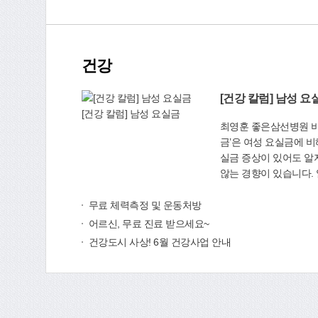
이 고충상담 및 개별컨
29건의 의정활동을 펼쳤
했다. 엄마학교에서는 엄마가 아이의 교육문제로
스포 부산 유치촉구 대정부
고통 받지 않고 행복해 
2016년 일본 후쿠시
멘토들을 활용해 학습방
들의 불안을 해소하기 
건강
녀와의 대화기술, 게임중
완전폐로 촉구 결의문’
한 영역에서 도움을 주고 있다. 또 지
했다. 사상구의회(☎31
과 25일, 5월 9일에
[건강 칼럼] 남성 요
중·고등학교 학부모들을
[건강 칼럼] 남성 요실금
최영훈 좋은삼선병원 비뇨의학
열어 학부모들이 궁금해
금’은 여성 요실금에 비
최신 정보도 알려주었다. 이밖에 동아리활동
실금 증상이 있어도 알
1~2회 모임 등)을 하
않는 경향이 있습니다. 
개별상담도 받을 수 있다. 자녀교육 문제로
금’ 환자는 지난 2009년
을 원하거나 재능기부를
년 1만79명으로 약 2
무료 체력측정 및 운동처방
홈페이지(www.momsch
인다고 하였습니다. 하
전화로 문의(☎313-61
어르신, 무료 진료 받으세요~
은 분들이 요실금으로 
상구 냉정로 43(주례동)에 있다.
건강도시 사상! 6월 건강사업 안내
니다. 요실금은 말 그대로 나도 모르게 소변이 흘
(☎310-4924)
러나와 속옷을 적시는 
기침, 딸꾹질, 웃음, 
상황에서 소변이 새는 ‘
있을 때 화장실까지 가