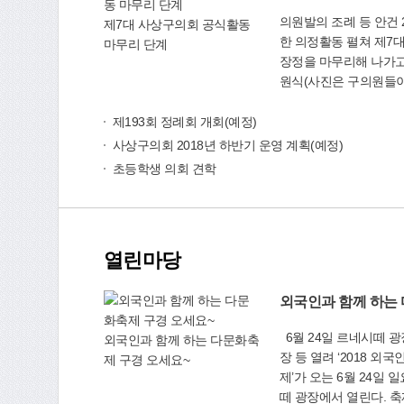
면 무료로 검진 받을 수
의원발의 조례 등 안건 
면질환 의심자로 분류될
제7대 사상구의회 공식활동
한 의정활동 펼쳐 제7대 사상구의회가 4년간의 대
진찰, 흉부CT, 폐기능검
마무리 단계
장정을 마무리해 나가고 있
차 정밀검진 결과 석면
원식(사진은 구의원들이
피해구제법」에 따라 
출범한 제7대 사상구의회
받을 수 있다. 양산부산대병원 석면환경보건센터
변자로서 주민의 권익신
제193회 정례회 개회(예정)
관계자는 “석면은 세계
무를 성실히 수행하겠다
암연구소(IARC)에서 규
사상구의회 2018년 하반기 운영 계획(예정)
하기 위해 활발한 의정활동을
입하면 10~50년 후 
초등학생 의회 견학
의정, 소통하는 의회’
등의 질환이 발병할 수 
견제와 감시를 하면서도
무료 건강검진을 받기 바란
이 성공적으로 추진될 
생과(☎310-4385)
제시하며 생산적인 의회
센터(☎055-360-3770~
열린마당
또한 의정 수행능력과 
더보기
시키기 위해 의원세미
모습도 보였다. 제7대 의회의 활동 중에서 가장 돋
보였던 것은 민생 중심
6월 24일 르네시떼 광장… 이주민가요제·벼룩시
사 표출이었다. 현장을
외국인과 함께 하는 다문화축
장 등 열려 ‘2018 외국인과 함께하는 다문화축
정을 게을리 하지 않고
제 구경 오세요~
제’가 오는 6월 24일
데 힘을 보탰으며, 대
떼 광장에서 열린다. 축제의 메인 행사로 오후 2시
문, 5분 자유발언, 건