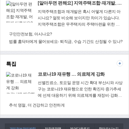
[알아두면 편해요] 지역주택조합·재개발, 어떻게 다른가요?
리하여 미래도시 서부산으로 나아가자. 단순한 토
수강생과 성인문해 학습자 등이 제작한 작품 200
가겠다"고 힘주어 말했다. 창단 초기 코로나19 확
목이 아니라 미를 창조하는 것이다. 서부산과 더불
여점을 이마트 앞 광장에 전시하고, 전통혼례 체험
산세로 단원 모집에 어려움을 겪었던 김 지휘자는
지역주택조합과 재개발은 혹시 어떻게 다른지 아
어 부산 시민도 부다페스트 세체니 다리를 가질 수
행사, 미니할로윈 체험행사, 평생학습 소풍 스탬프
솔직히 막막했다고 한다. `사상구에 거주하는 학생
시나요? 얼핏 비슷해 보이지만 차이가 있습니다.
있는 권리와 권한이 있다. 이제는 자연환경 저감을
투어 등 다채로운 행사로 즐거움을 선사할 예정이
만 단원이 될 수 있는데 과연 얼마나 오디션에 참
지역주택조합은 무주택자의 주택마련을 위한 것
최소화하면서 서로가 공존하는 친환경 첨단 미래
다. 평생학습과(☎310-4922) □ 사상평생학습 박람
가할까?', `어떤 연주곡과 레퍼토리로 구성해야 할
[알아두면 편해
이며 재개발은 사실상 주거환경 불량에 따른 지역
구민안전보험, 아시나요?
도시, 국제표준 도시 부산을 만들자. 서부산은 현
회 주요 행사 일정
지' 등. 심지어 창단 한 달여만인 3월 26일 첫 연습
요] 지역주택조
환경 개선에 초점을 두고 있습니다. 하지만 두 가
재와 미래만 보고 가야 한다. 무엇보다 서부산 시
법률 홈닥터에게 물어보세요- 퇴직금, 수습 기간도 산정될 수 있나?
에 들어갔지만 코 앞으로 다가온 민선 8기 신임 구
합·재개발, 어떻
지 차이점을 사전에 알아둔다면 생활 속 쏠쏠한 정
대의 발전은 부산 아픈 청춘의 치료약이다. 일자리
청장 취임식 축하공연까지 준비해야 했다. 시간이
게 다른가요?
보가 되지 않을까요? 건축과(☎310-4607) □ 지역
가 없어 인프라 구축이 미비해 부산을 사랑 하지만
절대적으로 부족했지만, 특유의 친화력으로 단원
주택조합·재개발 차이점
서울로 향하는…, 아픈 청춘은 없어야 한다. 서부
들과 전력을 다해 연습했다. 특히 직접 편곡한 사
특집
산 시민, 부산 시민은 위대하다. 친환경 국제표준
상구민의 노래 `행복 가득한 사상'을 사상구소년소
첨단도시, 모든 산업이 융합된 부산, 최고의 인프
녀합창단과 협업하며 멋지게 성사시켰다. 그는 현
코로나19 재유행 … 의료체계 강화
라가 구축된 서부산, 북극항로의 중심, 아픈 청춘
재 부산아시아콘서트오케스트라 종신 지휘자, 후
선별진료소, 토요일 운영 시간 확대 부산시와 사상
이 아닌 거대 선박의 박용기관과 같이 힘 있는 청
브라스콰이어 수석지휘자, 부산예술고등학교 외
구는 코로나19 재유행으로 인한 확진자 증가추세
춘이 함께하는 미래 서부산을 기대한다.
래교수로도 활동하며 실력을 인정받고 있다. 지난
코로나19 재유행
에 선제 대응하기 위해 의료체계를 재정비·강화한
2019년에는 부산국제영화제 개막공연 편곡자로
… 의료체계 강
다. 확진자 급증에 따라 중·경증 확진자 치료를 위
추석 명절, 더 건강하고 안전하게
도 참여하는 등 편곡 부문에도 두각을 나타내고 있
화
한 관내 61곳 병·의원을 호흡기환자 진료센터로
다. 때문에 단원의 눈높이에 맞게 곡 선정과 편곡
확대·운영한다. 이중 코로나 진료, 검사, 처방을 모
에도 심혈을 기울인다. 9월 25일 부산마루국제영
두 수행하는 `원스톱 진료기관' 40곳도 지정해 운
화제 드림프로젝트, 10월 22일∼23일 사상강변축
영 중이다. 또 8월 1일부터 폐지된 집중관리군 등
개인정보처리방침
저작권정책
뷰어다운로드
찾아오시는길