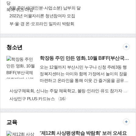
고 있을까 생각해 본다. 낙동강은 정확히 서부산의
자치행정과(☎310-4107)
8월 주민세(개인분·사업소분) 납부의 달
사상구, 강서구, 북구, 사하구 중심을 흐른다. 배후
독자 퀴즈 마당
서구도 포함한다. 부산의 낙동강은 환경단체 시민
2022년 머물자리론 청년참여자 모집
들의 노력으로 최소한의 환경저감 즉 인공적인 도
부·울·경 온·오프라인 일자리 박람회
시발전을 최소화한 낙동강을 유지하고 있다. 헝가
리 부다페스트는 다뉴브강을 사이에 두고 부다와
페스트 지역이 결합한 아름다운 도시다. 두 지역의
청소년
특징과 신구를 살리면서 최고의 관광도시로 성장
한 것이다. 세체니 다리의 아름다움은 누구나 인정
학장동 주민 만든 영화, 10월 BIFF(부산국제영화제)에 상영
한다. 부산은 동부산과 서부산이 축이다. 동부산은
오는 12월까지 부산시민 누구나 신청 주례3동 행
바다 서부산은 강이다. 콜린 클라크(Colin Grant
정복지센터는 아이와 함께 가정에서 놀이의 장을
Clark) 산업분류에서 동부산은 3차 산업 비대화로
마련하고 온라인을 통해 이웃 간 즐거움을 공유할
임의 분류로 보면 5차 산업에 속한다. 관광 휴식 등
학장동 주민 만
수 있도록 `우리집이 상상놀이터' 사업〈사진〉을
이다. 서부산은 기본적으로 1차 산업, 3차 산업이
사상구체육회, 신나는 주말 체육학교, 볼링·인라인·유도 참가자 모집
든 영화, 10월
펼치고 있다. 올해 부산시 공유경제 촉진사업 공모
병존하며 2차 산업이 주류이다. 서부산 미래는 2차
사상인구 PLUS 카드뉴스 〈16〉
BIFF(부산국제
에 선정된 이번 사업은 신청자에게 가정용 에어바
산업에서 나아가 3차, 4차, 5차 산업이 함께하는
영화제)에 상영
운스를 무료로 빌려주고, 사용 후기를 영상으로 만
융합산업으로 가야 한다. 사상구, 강서구, 사하구,
들어 주례3동 주민자치회 유튜브 채널에 올리거나
북구, 서구는 제조, 관광, 의료, 유통, 물류, 농어업
사진으로 제출하면 선착순으로 홈캠핑 놀이세트
교육
등 모든 자산을 가지고 있다. 6차 산업도 배제할 수
또는 놀이키트를 추가로 제공한다. 에어바운스 신
없다. 특히 사상구는 부산시 서부청사가 위치하게
'제12회 사상평생학습 박람회' 보러 오세요
청은 오는 12월까지 부산시민이면 누구나 신청해
될 서부산 중심이다. 4개 대학을 중심으로 한 교육,