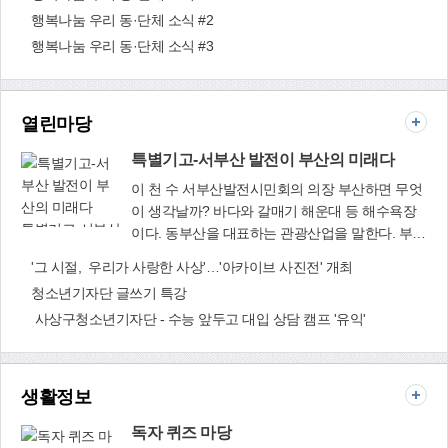
회(회장 조흥래)에서는 8월 13일 (재)부산사상구
끗하게 씻어 분리 배출할 경우 환경보호와 더불어
행복나눔 우리 동·단체 소식 #2
장학회에 지역인재육성을 위한 장학기금 750만원
재생 섬유 생산에 필요한 원료로 사용될 수 있
행복나눔 우리 동·단체 소식 #3
을 기탁하며 지역사회에 훈훈함을 전했다. 조흥래
다"고 강조하며 "주민들의 참여가 필수적이라 조
회장은 "코로나19 등 많은 어려움이 있지만 흔쾌
금 불편하더라도 적극적으로 동참해 줄 것을 당부
히 장학금 기탁에 뜻을 모아준 회원들께 감사드리
한다"고 말했다. 청소행정과(☎310-4452∼3)
며 우리 지역의 인재들이 꿈과 희망을 펼치는데 보
열린마당
탬이 되길 바란다"고 말했다. 이에 사상구 관계자
는 "어려운 시기임에도 기부를 결정한 따뜻한 손길
특별기고-서부산 발전이 부산의 미래다
에 감사드리며 지역 인재들을 위해 꼭 필요한 곳에
이 천 수 서부산발전시민회의 의장 부산하면 무엇
잘 쓰겠다"고 전했다. 이어 ㈜부산전문장례식장
이 생각날까? 바다와 갈매기 해운대 등 해수욕장
(대표이사 박경옥)에서도 7월 25일 (재)부산사상
특별기고-서부산
이다. 동부산을 대표하는 관광산업을 말한다. 부산
구장학회에 지역인재육성과 지역발전을 위한 장
발전이 부산의
은 제조업과 수출입 중심이었다. 사회의 고도화가
'그 시절, 우리가 사랑한 사상'…'아카이브 사진전' 개최
학기금 500만원을 기탁했다. 박경옥 대표이사는
미래다
이루어지며 제조업은 쇠퇴하고 관광산업이 성장
"코로나19로 모두가 어려운 시기지만 우리 지역의
청소년기자단 글쓰기 특강
하면서 동부산과 서부산 불균형이 초래됐다. 지역
발전을 바라는 마음으로 장학금 기탁을 결정했
사상구청소년기자단 - 수능 앞두고 대입 상담 캠프 '유익'
간 불균형 원인으로 동부산권에 집중된 부산시 행
다"며 "기탁한 장학금이 지역사회에 희망의 씨앗
정 집행도 꼽힌다. 세계적인 도시는 강을 끼고 발
이 되길 바란다"고 소감을 전했다. 이에 사상구 관
전해 왔다. 지구촌에서 강이 없는 대도시는 없다
계자는 "어려운 경기임에도 불구하고 장학금을 기
해도 과언이 아니다. 관광으로 유명한 헝가리 부다
생활정보
탁해주신 ㈜부산전문장례식장에 감사드리며 장학
페스트가 대표적인 예이다. 낙동강이 부산 시내를
금은 지역 인재들의 소중한 꿈과 희망을 이루는 데
관통한다는 사실을 얼마나 많은 국민, 시민들이 알
독자 퀴즈 마당
보탬이 되도록 요긴하게 사용하겠다"고 전했다.