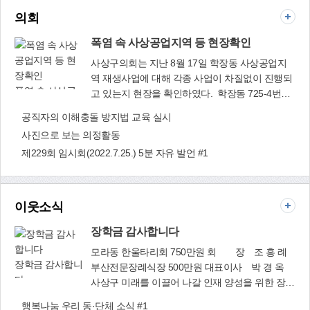
받기 위해서는 장애인등록증, 국가유공자증, 수급
택 등의 투명페트병 분리배출에 대한 필요성을 알
의회
자 증명서, 신분증 등 증빙서류를 목욕탕 이용 전
려 주민들의 적극적인 참여를 이끌기 위한 것이
에 직접 제출하면 된다. 학마을목욕탕(☎312-
다. 현재 사상구는 환경부의 「재활용 가능 자원
폭염 속 사상공업지역 등 현장확인
3221) 복지정책과(☎310-4312)
의 분리수거 등에 관한 지침」에 따라 지난 2020
사상구의회는 지난 8월 17일 학장동 사상공업지
년 12월 25일부터 아파트 등 공동주택에 대해 투
역 재생사업에 대해 각종 사업이 차질없이 진행되
명페트병 분리 배출제를 실시해 오고 있다. '투명
폭염 속 사상공
고 있는지 현장을 확인하였다. 학장동 725-4번지
페트병 별도 분리배출제'는 무색 투명한 생수·음료
업지역 등 현장
(현, 대호피앤씨) 일원 산업단지 상상허브 조성지
공직자의 이해충돌 방지법 교육 실시
등의 페트병에 한하며, 양념류·식용유·워셔액·손
확인
에서 구청 관계 공무원으로부터 사업추진에 대한
세정제 등은 투명페트병 분리배출 대상에서 제외
사진으로 보는 의정활동
현황, 향후 계획 등을 청취하고 문제점 등 질의하
된다. 분리배출 방법은 ① 내용물을 비우고 ② 깨
제229회 임시회(2022.7.25.) 5분 자유 발언 #1
는 시간을 가졌다. 윤숙희 사상구의회 의장은 노후
끗이 헹군 다음 ③ 라벨을 제거하고 ④ 찌그러뜨린
되고 열악한 학장동 사상공업지역에 대해 도로 개
후 뚜껑을 닫아 ⑤ 분리수거함에 투입하거나 투명
설, 서부산 행정복합타운 건립 등 기반시설을 조성
봉투에 담아 배출하면 된다. 특히 무색페트병은 내
하여 서부산권 균형발전을 위한 새로운 산업·주거
이웃소식
용물을 확인할 수 있는 투명 또는 반투명 봉투 등
공간 등으로 재창출될 수 있도록 공사감독, 시설물
에 따로 담아 다른 플라스틱, 유색 페트병과 섞이
입주, 예산문제 등을 세심하게 챙겨줄 것을 당부하
장학금 감사합니다
지 않게 배출해야 한다. 사상구는 오는 12월 24일
였다.
모라동 한울타리회 750만원 회 장 조 흥 례
까지 계도기간을 거친 직후 폐기물관리법 시행령
장학금 감사합니
부산전문장례식장 500만원 대표이사 박 경 옥
에 의거 과태료를 부과한다. 과태료 액수는 적발
다
사상구 미래를 이끌어 나갈 인재 양성을 위한 장학
횟수에 따라 1차 10만원, 2차 20만원, 3차 이상 30
금 기탁이 이어지고 있다. 사상구 모라동 한울타리
만원이다. 청소행정과 관계자는 "투명페트병을 깨
행복나눔 우리 동·단체 소식 #1