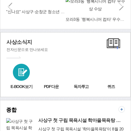
번호가 확인되면 인하액이 입금 처리된다. 9월에 부과되는 주택분은
7월 인하분과 함께 차감해 고지되고, 토지분 역시 인하 세율을 적용
"신나요" 사상구·순창군 청소년 교류캠프 개최
해 고지된다. 1세대 1주택의 경우 9억원 이하 세율 특례 경감과 공정
모라3동 `행복시니어 컵타' 우수상 수상
시장가액비율 45% 적용에 따라 재산세 세부담이 30% 이상 경감돼
재산세 20% 인하 혜택은 중복되어 적용받지 못한다. 지방세법상 중
복 경감은 불가하다는 원칙 때문이다. 사상구는 이번 정책의 경우 구
재정을 고려해 1년간 한시적으로 시행할 방침이다. 한시적이라도 혜
사상소식지
택을 받는 구민들은 환영의 뜻을 전하고 있다. 사상구에서 7년째 기
전자신문으로 만나보세요
능성 신발을 생산하고 있는 ㈜지지코리아 이향숙 회장은 "모든 물가
가 다 올라가고 있는 시점에 재산세 20% 인하 혜택은 현 경제 상황을
잘 반영한 시의적절한 시책"이라며 "정말 큰 도움이 된다"라고 말했
다. 세무1과 관계자는 "코로나19로 경제적 고통을 겪는 구민들이 올
해 한시적이라도 세금 부담을 덜었으면 한다"며 "이번 세제 지원은 사
상구 개청 이래 처음으로 시행하는 것으로 코로나19의 어려운 시기
E-BOOK보기
PDF다운
독자투고
퀴즈
를 구민과 함께 극복해 보고자 하는 절박함이 담겨 있다"고 말했다.
세무1과(☎310-4182~3)
종합
사상구 첫 구립 목욕시설 학마을목욕탕 개장
사상구 첫 구립 목욕시설 '학마을목욕탕'이 8월 20