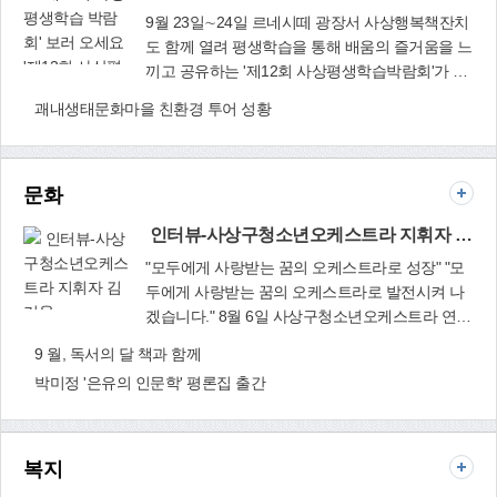
이용(3세∼10세 대상)할 수 있다. 가정용 에어바운
정보, 서비스 등의 지식 집약적 4차 산업과 삼락생
9월 23일∼24일 르네시떼 광장서 사상행복책잔치
스 7종 가운데 1개를 선택해 금∼월요일 3박 4일간
태공원 국가정원 지정으로 인한 레저, 휴식의 5차
도 함께 열려 평생학습을 통해 배움의 즐거움을 느
대여할 수 있다. 대여료는 없지만 에어바운스 소독
'제12회 사상평
산업으로 나아가야 한다. 서부산시대 선행조건은
끼고 공유하는 '제12회 사상평생학습박람회'가 오
비 5천원을 별도 부담해야 한다. 신청은 주례3동
생학습 박람회'
인프라 구축이다. 융합산업 핵심은 교통망이다. 낙
는 9월 23∼24일 괘법동 르네시떼∼이마트 앞 광장
괘내생태문화마을 친환경 투어 성황
행정복지센터(☎310-3196)로 전화해 예약한 후 방
보러 오세요
동강 교량 건설 문제로 환경단체와 어려움을 겪고
에서 펼쳐진다. 사상구는 코로나19 확산 예방을 위
문하면 된다.
있다. 현재 대저대교, 엄궁대교, 장낙대교다. 대저
해 2년 동안 중단했던 행사를 올해 선보이며 평생
대교는 환경영향평가 문제로 착공이 지연되고 있
학습에 대한 인식 확산을 위해 적극 나선다. 올해
다. 낙동강 교량은 서부산 동맥이다. 환경영향평가
문화
박람회는 '사상을 새롭게 구민을 힘나게 하는 평생
는 자연환경만이 대상이 아니다. 생활환경, 경제환
교육'이라는 주제로 12개 동 행정복지센터와 31개
인터뷰-사상구청소년오케스트라 지휘자 김기율
경, 사회환경 모두를 고려하여야 한다. 사회적환경
평생교육기관, 66개 학습 동아리 등이 참여해 학습
과 문화유산으로 교량 건설이 이루어져야 한다. 이
인(人) 거리공연, 평생학습 동아리 경연대회, 평생
"모두에게 사랑받는 꿈의 오케스트라로 성장" "모
제는 최소한의 환경저감으로 발전을 고려하자. 부
학습 체험관, 평생학습 작품 전시 및 다양한 체험
두에게 사랑받는 꿈의 오케스트라로 발전시켜 나
산시는 주요 현안에 대하여 앞으로 시민참여 정책
행사로 진행된다. 우선 23일 오후 1시∼오후 6시,
겠습니다." 8월 6일 사상구청소년오케스트라 연습
인터뷰-사상구
을 통하여, 시민공청회, 토론회, 설명회 등을 통해
24일 오후 1시∼2시 르네시떼 특설무대에서는 학
실. 오후 2시부터 3시간 가량 이어진 연습에 김기
9 월, 독서의 달 책과 함께
청소년오케스트
정책 당위성을 확보해야 한다. 시간은 기다려주지
생, 기업체·기관의 동아리(취미단체) 30개 팀이 댄
율 지휘자〈사진〉는 흐르는 땀을 쓸어올리며 "잇
박미정 '은유의 인문학' 평론집 출간
라 지휘자 김기
않는다. 부·울·경 메가시티, 가덕도 신공항, 2030
스, 노래, 풍물, 연주 등 그동안 갈고 닦은 실력을
따른 연주회 준비로 힘들 단원들이 묵묵히 잘 따라
율
엑스포, 에코델타시티, 북극항로의 거점 도시 등으
뽐낸다. 이어 23일∼24일 오전 10시∼오후 6시 르
와 줘서 정말 고맙다"고 인사했다. 이날 오후 연습
로 성장하기 위해서는 도로망이 필수다. 특히 낙동
네시떼∼이마트 앞 광장 35개 부스에서는 다양하
을 마친 사상구청 지하 1층 구민홀에서 만난 그는
강 교량이다. 서부산은 미래지향적으로 낙동강 주
고 즐거운 체험프로그램과 평생학습 홍보활동을
창단 6개월 소감에 대해 "지난 3월 1일 창단 이후
복지
변의 스카이라인, 낙동강 자연환경을 공동으로 관
선보인다. 이밖에 사상·모라평생학습관 프로그램
우여곡절이 많았지만 `문화도시' 사상을 위해 나아