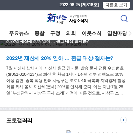
본문 바로가기
메인메뉴 바로가기
2022-08-25 [제318호]
다른호 보기
주요뉴스
종합
구정
의회
이웃소식
열린마당
2022년 재산세 20% 인하 … 환급 대상·절차는?
2022년 재산세 20% 인하 … 환급 대상·절차는?
7월 재산세 납세자에 '재산세 환급 안내문' 발송 문자 전용 수신번호
(☎051-310-4234)로 회신 후 환급 1세대 1주택 정부 정책으로 30%
이상 감면, 중복 적용 안돼 사상구는 코로나19 극복과 지역경제 활성
화를 위해 올해 재산세(본세) 20%를 인하해 준다. 이는 지난 7월 28
일 `부산광역시 사상구 구세 조례' 개정에 따른 것으로, 사상구 소재
주택, 건축물, 토지 등을 소유한 납세자는 재산세 20% 인하 혜택을 받
을 수 있다. 이미 7월에 건축물분과 선박분을 납부한 납세자에게는
절차를 거쳐 순차적으로 인하된 금액을 환급해준다. 이를 위해 사상
구는 오는 8월 말에 납세자별로 `재산세 환급 안내문'을 우편으로 발
포토갤러리
송한다. 우편물을 받은 납세자는 이름, 생년월일, 환급받을 은행 계좌
번호를 문자 전용 수신번호(☎051-310-4234)로 회신하면 되고, 계좌