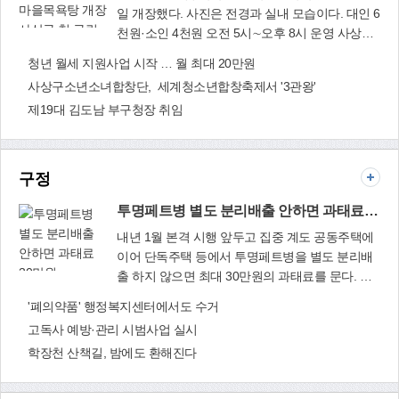
일 개장했다. 사진은 전경과 실내 모습이다. 대인 6
사상구 첫 구립
천원·소인 4천원 오전 5시∼오후 8시 운영 사상구
목욕시설 학마을
첫 구립 목욕시설 `학마을목욕탕'이 8월 20일 개장
청년 월세 지원사업 시작 … 월 최대 20만원
목욕탕 개장
했다. 학마을목욕탕은 공중목욕탕이 없는 학장동
사상구소년소녀합창단, 세계청소년합창축제서 '3관왕'
지역 주민의 생활 편의와 복리증진을 위해 건립된
제19대 김도남 부구청장 취임
시설이다. 이를 위해 사상구는 부산도시공사 후원
사업비 15억원, 특별교부세 10억원 등을 확보, 지
난해 1월 공사에 들어가 사상구 학감대로 52(학장
동) 현 위치(구덕극동아파트 인근)에 학마을목욕
구정
탕 건립을 완공했다. 시설은 면적 494.29㎡에 지하
1층 기계실, 1층 남탕과 안내실, 2층 여탕으로 구
투명페트병 별도 분리배출 안하면 과태료 30만원
성됐다. 운영시간은 오전 5시∼오후 8시까지이며,
내년 1월 본격 시행 앞두고 집중 계도 공동주택에
설날과 추석, 매주 화요일은 정기휴일이다. 이용요
이어 단독주택 등에서 투명페트병을 별도 분리배
금은 대인 6천원, 소인(7세 이하)은 4천원이며, 정
출 하지 않으면 최대 30만원의 과태료를 문다. 사
기이용료(30일)는 10만원이다. 특히 국민기초생활
투명페트병 별도
상구는 내년 1월부터 본격 시행하는 단독주택 투
'폐의약품' 행정복지센터에서도 수거
보장수급자, 만65세 이상 노인, 「장애인복지법」
분리배출 안하면
명페트병 별도 분리배출과 관련해 오는 12월까지
에 의한 등록장애인, 「국가유공자 등 예우 및 지
고독사 예방·관리 시범사업 실시
과태료 30만원
집중 계도에 나선다. 특히 오는 9월 15일까지 유동
원에 관한 법률」에 따른 국가유공자는 할인요금
학장천 산책길, 밤에도 환해진다
인구가 많은 여름 휴가철과 추석 연휴기간 동안 `
을 적용해 대인 5천원, 소인 3천원, 정기이용료 9
투명페트병 별도 분리배출제' 집중 홍보 기간을 운
만원에 목욕탕 이용이 가능하다. 할인 요금을 적용
영한다. 공동주택에 비해 상대적으로 낮은 단독주