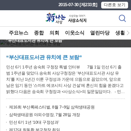
본문 바로가기
메인메뉴 바로가기
2015-07-30 [제233호]
다른호 보기
주요뉴스
종합
의회
이웃소식
열린마당
생활정
“부산대표도서관 유치에 큰 보람”
“부산대표도서관 유치에 큰 보람”
민선 6기 1주년 송숙희 구청장 특별 인터뷰 7월 1일 민선 6기 출
범 1주년을 맞았다.송숙희 사상구청장은 ‘부산대표도서관 사상 유
치’를 지난 1년간 이룬 구정성과 가운데 으뜸으로 꼽았으며, 앞으로
남은 임기 동안 ‘스마트 에코시티 사상 건설’에 혼신의 힘을 쏟겠다고
밝혔다.다음은 송숙희 구청장과 <사상소식>의 일문일답이다. - 민선
6기 출범 1주년을 맞이한 소감을 부탁드립니다.▶ 지난해 7월 ‘중단
없는 사상발전’을 바라는 구민의 염원을 안고, 출범한 민선 6기가 벌
제16회 부산록페스티벌, 8월 7~9일 삼락생태공원
써 1년이 지났습니다. 사상의 변화와 발전을 위해 많은 관심과 성원
삼락생태공원 야외수영장, 7월 28일 개장
을 보내주신 구민 여러분께 이 자리를 빌려 감사드립니다.그동안 지
역발전과 구민의 삶의 질 향상을 위해 쉼 없이 달려온 결과, 부산대표
민선 6기 1년 ‘10대 구정성과’
도서관 사상 유치를 비롯해 사상공업지역 재생사업 본격 추진, 육아
제12대 최동환 부구청장 취임