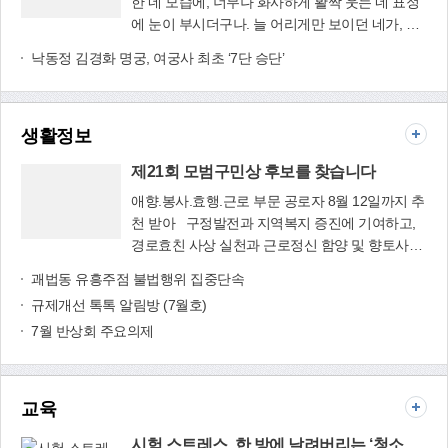
한 네 모습에, 너무나 화사하게 활짝 웃는 네 표정
구민과 집행부와 의회가 삼위일체가 되어 최선을
롯해, 새마을부녀회와 함께 건강 반찬을 제공하는
에 눈이 부시더구나. 늘 어리게만 보이던 네가, 어
다한다면 우리 앞의 새로운 100년은 희망찬 미래
유월의 신부에
‘틈새가정 반찬 나누기사업’, 열악한 주거환경을 개
느덧 성숙한 여인으로서 지아비를 맞이하고, 어엿
가 될 것이라고 확신합니다.사상구 발전이라는 큰
게…
낙동정 김경화 명궁, 여궁사 최초 ‘7단 승단’
선해주는 ‘두루살피미 집수리사업’ 등을 역점 사업
한 한 가정을 꾸리다니……. 아빠 대신 오빠 손을
목표 아래 사상구의회가 하나 되는 모습으로 서로
으로 추진하고 있다. 지역사회 공공기관과 기업,
잡고 신부 입장하던 너를 보고, 그래도 세상 그 어
의 역량을 한데 모아 구민 여러분들의 기대를 저버
봉사단체의 재능기부와 자원봉사를 이끌어내는
느 신부보다 당당하고 고운 네 자태를 보며, 이모
리지 않는 열정적인 의정 활동을 전개해 나가겠습
‘특색사업’도 추진하고 있다. 부산구치소에서
생활정보
는 잠시 눈시울이 붉어졌단다. 겉으론 아닌 척 해
니다.끝으로 변함없는 ‘사상사랑’으로 많은 관심을
는 구치소 인근 저소득주민에게 후원금과 명절 차
도, 네 엄마도 속으로 얼마나 많이 울었을까? 흐뭇
당부 드리며, 25만 사상구민 여러분들의 가정과 직
례비용, 겨울철 난방비를 지원하는 ‘담장너머 사랑
제21회 모범구민상 후보를 찾습니다
하고 대견해 하는 네 엄마 표정에서 애써 눈물을
장에 건강과 행복이 함께하시길 기원 드립니다.
나누기’를 실천하고 있다. 한전KDN 부산지사 직원
감추려는 그 맘을 읽을 수 있더구나. 세상에 하나
애향.봉사.효행.근로 부문 공로자 8월 12일까지 추
들은 에바다아동시설 후원, 집수리사업 자원봉사,
뿐인 여동생을 남에게 빼앗기듯, 신랑에게 넘겨주
천 받아 구정발전과 지역복지 증진에 기여하고,
컴퓨터 수리 재능기부 등을 통해 복지공동체 만들
고 돌아 나온 네 오빠는 흐르는 눈물을 주체할 수
경로효친 사상 실천과 근로정신 함양 및 향토사회
제21회 모범구민
기에 적극 동참하고 있다. 우리동네 작은 자원봉사
없어서 혼자 커튼 뒤에 숨었다는구나. 생떼 같은
발전에 힘쓴 구민에게 모범구민상이 수여된다. 올
상 후보를 찾습
괘법동 유흥주점 불법행위 집중단속
센터인 ‘주례3동 자원봉사캠프’(2014년 9월 설립)
자식들을 두고 네 아빠는 어찌 눈을 감을 수 있었
해로 21회째 맞는 모범구민상은 애향.봉사.효행.근
니다
도 특별 프로그램을 운영하고 있다. 청소년들이 환
규제개선 톡톡 알림방 (7월호)
던지……. 그날, 날벼락 현실 앞에서 엉엉 울음을
로 등 4개 부문에 1명씩 총 4명을 시상(10월 10일
경보호를 위해 길바닥 껌 자국 위에 그림을 그리는
7월 반상회 주요의제
터뜨리던 어린 너희 남매의 모습이 지금도 눈에 선
사상강변축제 개막식 때 시상 예정)할 계획이다.
‘껌껌한 길 밝히기’ 활동을 매월 1차례 하고 있으
해 이모는 가슴이 먹먹하구나. 오늘날 네 손을 잡
봉사.효행.근로 부문의 경우 추천일 현재 우리 사
며, 봉사캠프에서 직접 재배한 유기농 콩나물을 저
아줄 아빠가 계셨다면, 엄마의 옆자리를 채워줄 든
상구에서 3년 이상 거주하고 있는 구민을 추천대
소득층에 지원하는 ‘가가호호 사랑 한소쿠리 사
든한 아빠가 계셨다면……. 이모도 네 아빠의 빈자
상으로 한다. 애향부문은 본인 또는 부모가 구 관
교육
업’을 7월부터 새로 시작했다. 이밖에 저소득 어르
리가 새삼 크게 느껴져 허전하기만 한데, 너 역시
내에서 출생하여 3년 이상 거주하고 있거나 거주
신과 장애인들에게 무료 이.미용 서비스를 매월 제
도 아빠 생각이 무척 많았겠구나. 착한 연화야, 엄
하였던 자, 출생한 사실은 없으나 구 관내에서 20
시험 스트레스, 한 방에 날려버리는 ‘청소년어울림마당’