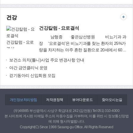
아갈 것을 천명했다. 이어서 그동안 가장 감명 깊
고 예방을 주제로 부스를 운영했는데, 이번에는 청
게 읽은 ‘내 생애 한 권의 책’을 이웃들에게 소개하
소년 권익보호를 주제로 캠페인을 벌여 좋은 반응
고 추천하는 시간을 가졌다. 작가 초청 강연도
건강
을 얻었다. 먹거리 부스도 인기를 끌었다. 체험부
진행됐다. 장편소설 『너의 목소리가 들려』, 『살
스에 참여한 후 쿠폰에 확인도장을 하나씩 받기 시
인자의 기억법』 등으로 유명한 김영하 작가는 이
건강칼럼 - 요로결석
작해 3개 이상 받으면 먹거리를 무료로 받을 수 있
날 ‘우리가 소설을 읽는 진짜 이유’를 주제로 강연
남형종 좋은삼선병원 비뇨기과 과
었다. 친구들과 함께 팝콘이나 빙수, 코코아를 나
한 뒤, 작품에 대한 궁금증을 풀어주는 시간도 가
건강칼럼 - 요로
장 ‘요로결석’은 비뇨기과를 찾는 환자의 25%가
눠 먹으면서 즐거운 마음으로 체험부스를 찾아다
졌다. 선포식을 시작으로 ‘책 읽는 마을 시범조성
결석
량을 차지하는 아주 흔한 질환으로 20세에서 60세
녔다. 청소년들은 한결같이 “볼거리, 즐길거리가
사업’이 본격화된다. 엄궁롯데캐슬리버아파트 등
사이에 잘 발생하며, 여성보다 남자에게 2배가량
많은 청소년 축제로 시험 스트레스 해소에 최고”라
보건소 의치(틀니)사업 주요 변경사항 안내
책 읽는 아파트 5곳은 주민들이 거실을 서재로 꾸
많이 발생하는 질환입니다. 특히 여름철에는 요로
며 “오는 9월 12일 열릴 청소년어울림마당이 벌써
밀 수 있도록 희망도서 50권을 책꽂이와 함께 4주
야간 금연클리닉 운영
결석의 발생률이 증가합니다.요로결석은 결석이
부터 기대된다”가 얘기했다. 청소년기자 허영란
간 방문 대출해준다. 온 가족이 함께 책을 읽고 독
걷기동아리 신입회원 모집
생긴 위치마다 증상이 다릅니다. 소변 나오는 통로
(대덕여고1)
서생활화를 실천하는 가정을 선정해 인문학 기행
인 요관으로 결석이 내려오면 통증이 매우 심합니
을 갈 수 있도록 지원하며, 영·유아 가정에는 동화
다. 결석이 낀 쪽의 옆구리에 심한 통증이 나타나
구연가를 ‘북시터’로 보내 책을 읽어주고 올바른 독
는데, 이는 몇 분에서 몇 시간 동안 반복되고, 구토
서법을 지도한다. ‘찾아가는 책 친구’로 선정된 엄
개인정보처리방침
저작권정책
뷰어다운로드
찾아오시는길
와 구역질 증상을 동반합니다. 그렇다고 결석이 무
궁중학교, 지역아동센터 등 6개 기관에는 작가와
조건 심한 통증을 동반하는 건 아닙니다. 신장에
(우)46985 부산광역시 사상구 학감대로 242 (감전동) Tel 051) 310-4000
의 만남, 인문학 특강 등 독서특성화 사업을 지원
생긴 결석은 통증이 없어서 다른 건강검진을 하다
본 사이트에 게시된 이메일 주소의 자동수집을 거부하며, 이를 위반 시 정보통신망법
한다. 사상도서관(☎310-7954)
가 우연히 발견되기도 합니다.요로결석은 다양한
에 의해 형사처벌됩니다.
Copyright(C) Since 1998 Sasang-gu Office. All Rights Reserved
원인에 의해 발생합니다. 우선 유전적 요인에 의해