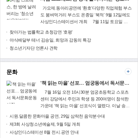
공하는 ‘꽃보다 어르신 데이’뿐만 아니라, 지역 어
마를 더 많이 보듬거라. 혼자서 어린 남매를 부둥
년 이상 거주하고 있는 자를 추천할 수 있다. 후보
가요제.동아리공연에 ‘환호’다양한 직업체험 부스
르신들에게 맛있는 중식을 대접하는 ‘건강면 데이
켜안고, 기나긴 인고의 삶을 헤쳐 온 너희 엄마를
자 추천서와 후보자 신상명세서, 개인정보이용 동
도 붐벼먹거리 부스도 온종일 ‘북적’ 9월 12일에도
사업’, 홀몸 어르신들의 건강을 챙겨 드리는 ‘희망
이제 네 배필과 함께 두 몫으로 끌어안거라. 넌 원
의서, 공적내용을 입증할 수 있는 증빙서류 등을
사상인디스테이션서 개최 7월 11일 토요일 오
두유 배달사업’도 좋은 반응을 얻고 있다. “사람과
래 네 엄마에게 더할 수 없이 착한 딸이긴 하지만
갖춰 8월 12일까지 자치행정과나 동주민센터에
시험 스트레스,
후 1시 경전철 사상역 앞. 주말을 맞아 이곳에 위치
사람을 이어주고, 지역 주민과 함께하고, 지역 자
찾아가는 법률학교 초청강연 ‘호평’
말야. “딸을 어찌나 잘 키워 주셨는지, 고맙습니다.
우편 또는 방문 접수하면 된다. 자치행정과
한 방에 날려버
한 ‘CATs 사상인디스테이션’이 크게 북적였다. 끼
원과 손잡는 희망디딤돌 복지공동체 이웃사랑나
정말 고맙습니다.” 사돈 어르신들의 진심 어린 칭
(☎310-4116)
야식배달부 테너 김승일, 희망과 감동의 특강
리는 ‘청소년어
와 열정이 넘치는 청소년들을 위한 축제인 ‘제3회
눔회의 더욱더 왕성한 활동을 약속합니다. 우리 주
찬과 인사말에 이모는 얼마나 뿌듯하고 자랑스럽
울림마당’
청소년기자단 언론사 견학
사상강변 청소년어울림마당 - 악(樂)소리 나는 토
례3동이 사랑과 나눔이 있는 행복한 ‘희망마을’로
던지……. 제자를 양성하는 교사로서, 이웃의 안전
요일’이 시작됐다. 다목적홀인 ‘소란동’에서는 청소
거듭나는데 함께 하실 여러 이웃들의 관심과 참여
을 책임지는 소방공무원과 환상적인 부부의 연을
년가요제가 진행됐으며, 밖에서는 청소년들의 미
를 기다립니다.” 주례3동(☎310-3191)
맺었으니 이젠 알콩달콩 잘 사는 일만이 남았구나.
래 꿈 찾기에 도움을 주는 다양한 체험 부스가 마
문화
항상 배려하고 섬기거라. 항상 위하고 아끼거라.
련됐다. 가요제는 청소년들의 열기가 가득했다.
항상 신뢰하고 존중하거라. 진정 서로를 사랑한다
300여명의 중.고등학생들은 모동중학교 밴드
‘책 읽는 마을’ 선포… 엄궁동에서 독서문화운동 시작
면, ‘행복의 여신’은 한결 같은 미소로 너희 부부를
‘IRIS’와 신라중학교 ‘SODY 밴드’ 등 6개 동아리의
7월 16일 오전 10시30분 엄궁초등학교 스포츠
지켜주리라 믿는다. 네 얼굴에 만개한 웃음꽃을 언
공연을 보며 마음껏 소리를 지르고, 가요제에 참여
센터 강당에서 주민과 학생 등 200여명이 참석한
제까지나 간직하도록 말야. 내 조카딸, 사랑한다.
한 8개 팀을 뜨겁게 응원하며 신나는 시간을 보냈
가운데 ‘책 읽는 마을’ 선포식이 열렸다. 이날 송숙
주성미 (괘법동)
다. 15개의 부스를 순회하면서 변호사, 엔지니어,
‘책 읽는 마을’ 선
희 구청장과 책 읽는 아파트 대표, 책 읽는 마을 주
시원.달콤한 문화마을 공연, 29일 삼락천 음악분수대
제과제빵사 등 다양한 직업세계를 직접 체험하는
포… 엄궁동에서
민 등은 “책 읽기로 행복해지는 문화도시 사상을
청소년도 200명이 넘었다. 특히 사상구청소년수
제3회 사상청소년예술제, 9월 5일 개최
독서문화운동 시
위한 첫 걸음을 오늘 엄궁동에서 시작한다”면서 책
련관 소속 동아리 ‘해늘’이 마련한 부스도 붐볐다.
작
사상인디스테이션 8월 전시.공연 안내
읽는 마을, 신나는 사상, 꿈꾸는 도시로 힘차게 나
지난 1회 때에는 여름철 건강관리와 각종 안전사