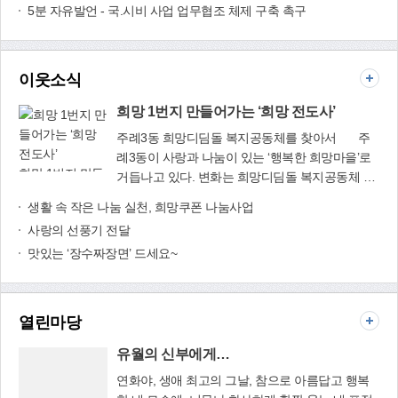
5분 자유발언 - 국.시비 사업 업무협조 체제 구축 촉구
한 지 20주년이 되고, 또한 위대한 낙동강 시대를
게 도약하고 비상할 수 있도록 온 힘을 쏟겠습니다. 구민 여러분의 변
맞이하여 우리 사상구가 서부산의 중심 도시로서
함없는 관심과 성원을 부탁드립니다.날로 기승을 부리는 무더위 속에
새로운 100년을 설계하는 중요한 시기입니다.
서도 항상 건강하시고, 가족과 함께 즐겁고 안전하게 여름을 보내시
우리 사상구의 미래를 결정짓는 이 시기에 공무원
길 바랍니다.
이웃소식
들이 열심히 일을 할 수 있도록 응원도 하고 잘 못
하는 부분에 대해서는 질책도 해야 하겠지만, 제일
희망 1번지 만들어가는 ‘희망 전도사’
중요한 것은 바로 삶의 현장에서 ‘구민의 목소리’를
주례3동 희망디딤돌 복지공동체를 찾아서 주
듣는 것이라고 생각합니다. 구민 여러분들의 구정
례3동이 사랑과 나눔이 있는 ‘행복한 희망마을’로
에 대한 관심과 정치 참여가 그 어느 때보다 절실
희망 1번지 만들
거듭나고 있다. 변화는 희망디딤돌 복지공동체 이
히 요구되기 때문에 언제나 구민에게 열려있는 의
어가는 ‘희망 전
웃사랑나눔회가 이끌어 가고 있다. 희망디딤돌 이
생활 속 작은 나눔 실천, 희망쿠폰 나눔사업
회, 그리고 여러분들의 생생한 목소리를 듣기 위해
도사’
웃사랑나눔회(회장 한정섭)는 2010년 어려운 이웃
현장에서 발로 뛰는 우리 사상구의회를 만들어 나
사랑의 선풍기 전달
을 주민의 힘으로 도와주자는 취지에서 지역민의
가겠습니다.아울러 우리 구민들의 땀이 밴 세금이
맛있는 ‘장수짜장면’ 드세요~
자발적인 참여로 시작됐다. 그해 4월 회원 1명으로
단 한 푼도 낭비가 되지 않고 우리 구민을 위해서
출발해 2015년 7월 현재 84명의 회원이 ‘희망 전도
적재적소에 쓰일 수 있도록 예산집행에 대한 감시
사’로 활발한 활동을 벌이고 있다. 희망디딤돌 이
역할을 충실히 하겠습니다.또한 언제나 열린 자세
웃사랑나눔회에서는 복지사각지대 주민 15세대를
열린마당
로 시대가 요구하는 변화의 물결을 잘 살피겠습니
선정해 매월 후원금 5만원을 지원하는 ‘사랑더하
다. 동료의원들과 머리를 맞대어 열심히 연구하고
기 희망나누기 결연사업’을 펼치고 있다. 또 저소
유월의 신부에게…
고민을 거듭하여 구민 여러분들의 여망에 부응하
득 홀로어르신의 말벗이 되어드리고 매주 안부도
연화야, 생애 최고의 그날, 참으로 아름답고 행복
는 정책 제안을 하겠습니다. 사상구민 여러분!
확인하는 ‘민들레 홈씨(Home See) 돌봄사업’을 비