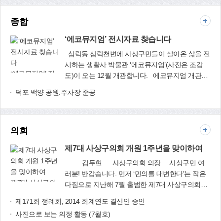
악취 저감을 위한 대책은?▶ 우리 구는 공단과 불과 100ｍ가량 떨어
진 주거지 사이에 완충 시설이 없어 악취 민원이 빈번한 실정입니다.
종합
이를 해결하기 위해 2013년 ‘악취와의 전쟁’을 선포하고 적극적인 악
취 저감 대책을 시행하고 있습니다.학장천을 따라 악취저감 수림대를
‘에코뮤지엄’ 전시자료 찾습니다
조성하고 있고, ‘악취 모니터링단’도 운영하고 있으며, 환경공학을 전
삼락동 삼락천변에 사상구민들이 살아온 삶을 전
공한 ‘악취 전담직원’도 채용했습니다. 또 올 2월에는 악취 민원을 계
속 유발한 공장 2곳을 악취배출 신고대상시설로 지정고시하고, 행정
시하는 생활사 박물관 ‘에코뮤지엄’(사진은 조감
‘에코뮤지엄’ 전
처분도 강화했습니다. 특히 오는 9월에는 부산에서 처음으로 ‘악취통
도)이 오는 12월 개관합니다. 에코뮤지엄 개관과
시자료 찾습니다
합관제센터’를 설치해서, 보다 과학적이고 체계적인 방식으로 악취를
관련해 전시에 필요한 자료를 수집하고 있으니 소
덕포 백양 공원.주차장 준공
제거해 나갈 방침입니다. - 앞으로 구정 운영 방향에 대해 설명해주
장하거나 주변에 가지고 있는 분을 알고 계시면 연
신다면?▶ 그동안의 노력으로 이제 우리 사상구는 ‘사상르네상스 시
락주시기 바랍니다.자료를 기증하시는 분에게는
대’를 열어갈 기틀은 어느 정도 갖추었다고 생각합니다.따라서 지금
소정의 사례를 하도록 하겠습니다. □ 수집기간:
부터는 사상의 도시경쟁력 향상과 브랜드 가치를 높여 나가는데 역점
의회
2015. 7. 25. ~ 8. 31.□ 수집대상: 포구(장인도 등)
을 두고 구정을 운영할 계획입니다.사상공업지역 재생사업 추진과 같
관련 물품, 낙동강 배경 어선 사진, 고기잡이 어구,
은 지역개발사업뿐만 아니라 교육, 문화, 복지, 환경 등 주민생활과
제7대 사상구의회 개원 1주년을 맞이하여
재첩채취 도구, 재첩장사 판매장부, 게잡이 도구,
밀접한 분야도 내실 있게 챙겨 주민의 삶의 질을 향상시켜 나갈 방침
놀이소품, 샛강 배경 어린 시절 사진, 가구, 생활소
김두현 사상구의회 의장 사상구민 여
입니다. 특히 위대한 낙동강시대 중심도시 사상, 구민 모두가 행복한
품, 양은도시락, 시계, 타자기, 국제상사 신발, 월급
러분! 반갑습니다. 먼저 ‘민의를 대변한다’는 작은
신나는 사상을 만들어 가는데 역량을 집중하겠습니다. - 끝으로 구
제7대 사상구의
봉투, 광고포스터, 작업복, 명찰 등□ 연락처: 창조
다짐으로 지난해 7월 출범한 제7대 사상구의회가
민들에게 전하고 싶은 말이 있습니까?▶ 올해는 사상구 개청 20주년
회 개원 1주년을
도시재생과(☎310-4933) 생활사 물품 진품명품
벌써 개원 1주년을 맞이하였습니다. 그동안 우리
이 되는 매우 뜻 깊은 해입니다. 이를 기념하기 위해 지난 4월 ‘구민의
제171회 정례회, 2014 회계연도 결산안 승인
맞이하여
(기증.전시 등) 쇼 개최(8. 26.~27. / 사상인디스테
구의회를 믿고 성원해주신 구민 여러분께 진심으
노래’를 제정하고, ‘구민 한마음 체육대회’를 개최하는 등 구민과 함께
사진으로 보는 의정 활동 (7월호)
이션)
로 감사드립니다. 올해는 우리 사상구의회가 개원
하는 의미 있는 시간도 가졌습니다.20살의 ‘청년 사상’이 앞으로 더 크