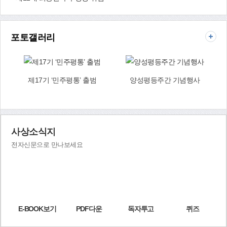
종합지원센터 ‘꿈자람터’ 개관 등 많은 결실을 거뒀습니다. 이 모두는
구민 여러분의 뜨거운 성원과 참여 덕분입니다. 다시 한 번 감사드립
니다.앞으로도 활기찬 경제와 건강한 생태환경 속에서 다함께 행복하
포토갤러리
게 살아가는 ‘스마트 에코시티 사상’ 만들기에 혼신의 힘을 쏟겠습니
다.<민선 6기 1년 ‘10대 구정성과’ 2면 참조> - 지난 1년간 가장 보람
있었던 일은 무엇입니까?▶ 10개 구가 치열한 경쟁을 벌인 ‘부산대표
도서관’을 우리 사상구에 유치한 것이 가장 기억에 남습니다.올해 1월
제17기 ‘민주평통’ 출범
양성평등주간 기념행사
부산지역 모든 도서관의 컨트롤 타워 역할을 할 부산대표도서관이 덕
포동 상수도 부지에 건립되는 것이 최종 확정됐습니다. 총사업비 500
CI 디자인 개발지원 협약 체결
억원을 들여 신축할 부산대표도서관은 ‘서부산의 랜드마크’가 될 것
으로 기대됩니다. - 가장 힘을 쏟고 있는 ‘사상스마트시티 조성사
업’은 어떻게 진행되고 있습니까?▶ 사상공단 내 전용공업지역 302
사상소식지
만㎡를 산업.주거.상업.생태기능이 어우러진 첨단스마트시티로 조성
하기 위해 행정력을 집중하고 있습니다.올해 4월 8일 사상공업지역
전자신문으로 만나보세요
재생사업지구로 지정 고시했으며, 현재 KDI(한국개발연구원)에서 하
고 있는 예비타당성 조사.검토가 오는 8월 완료되면 국.시비 40억원
을 확보해 재생시행계획 용역을 실시하고, 2017년부터 2020년까지
최대 4천400억원의 국.시비를 들여 기반시설 확충에 나설 예정입니
다.앞으로 첨단산업단지로 조성되면, 우리 사상은 자연스럽게 자본과
사람, 지식과 정보가 모여드는 ‘부산경제의 허브지역’으로 변모할 것
E-BOOK보기
PDF다운
독자투고
퀴즈
으로 확신합니다. - 최근 우리 구는 ‘악취와의 전쟁’을 선포했습니다.