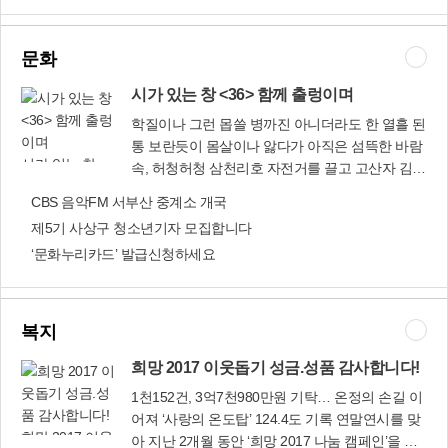
도 계속 추진하겠다고 덧붙였다. 창조도시재생과
한국 사람이 한국말을 공부하나요? 물론 국문학을
(☎310-4934), 한내행복마을(☎070-7583-2650)
공부하는 전공자들은 공부를 해야겠죠. 하지만 대
한내마을 행복센터 어버이날 경로잔치 '빈티지 인
부분의 한국 사람들은 한국말을 공부하지 않습니
문화
형 만들기' 수강생들
다. 왜냐하면 매일매일 쓰고 말하고 듣고 읽기 때
문이죠. 그리고 하루에도 많은 사람들과 다양한 어
시가 있는 창 <36> 함께 출렁이며
휘와 표현으로 대화하고, 나보다 수준 높은 사람들
학질이나 그런 몹쓸 병까진 아니더라도 한 열흘 된
이 써놓은 신문이나 책을 통해 우리의 언어능력을
통 보란듯이 몸살이나 앓다가 아직은 섬뜩한 바람
향상시키고 있습니다. 저는 중학교 2학년을 끝내
시가 있는 창
속, 허청허청 삼천리호 자전거를 끌고 고산자 김정
고 미국으로 유학을 가서 대학을 졸업하고 한국으
<36> 함께 출렁
호처럼 꺼벅꺼벅 걸어서 길 좋은 이화령 두고 문경
CBS 음악FM 서부산 중계소 개국
로 돌아왔으니 10년 정도 미국에서 살았습니다. 미
이며
새재 넘어서 남행 남행 하다가 어지간히 다사로운
국에 있는 동안 저는 말 그대로 ‘살아 남기위해’ 영
제5기 사상구 청소년기자 모집합니다
햇살 만나면 볕바른 양지쪽 골라 한나절 따뜻한 똥
어공부를 했습니다. 동양인이라 무시당하지 않으
‘문화누리카드’ 발급신청하세요
을 누고 싶네. 겨우내 참아온 불똥을 누고 싶네 큼
려고, 학교에서 친구들에게 ‘왕따’ 당하지 않으려
직하게 한 무더기 보란듯이 보란듯이 좋은 봄날
고, 미국 학생들보다 더 좋은 대학에 가려고 정말
윤제림 시 「봄날은 보란듯이」 전문
발버둥 쳤던 기억이 새록새록 합니다. 그런데 지나
그래도 봄이다. 우리 그동안
복지
고 보니 저는 영어를 공부했던 것이 아니라 내 몸
참아온 어느 해 겨울이 좀 나았을까마는, 지난 겨
이 기억하도록 반복적인 습(習)을 했던 것을 깨달
울은 너무 참담한 고통이었으니. 그저 절망하는 자
희망 2017 이웃돕기 성금.성품 감사합니다!
았습니다. 모르는 영어단어와 숙어를 외우고 암기
와 인내하는 자와 외면하는 자와 부정하는 자들 사
1천152건, 3억7천980만원 기탁… 온정의 손길 이
하는 것은 학(學)입니다. 말 그대로 ‘배우는 것’이
이에서 정의와 진실은 사라져 버렸다. 애꿎은 겨울
어져 ‘사랑의 온도탑’ 124.4도 기록 연말연시를 맞
죠. 그런데 배우기만 하면 될까요? 배운 걸 쓸 수
바람만이 아직 우리 곁을 떠나지 못하고 서성거리
희망 2017 이웃
아 지난 2개월 동안 ‘희망 2017 나눔 캠페인’을 벌
있도록 해야 되는데 우리는 그렇게 영어를 접하지