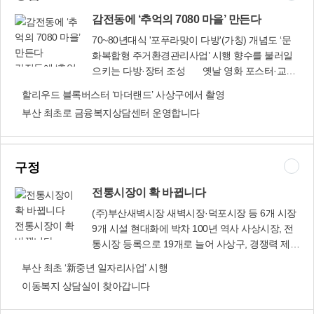
감전동에 ‘추억의 7080 마을’ 만든다
70~80년대식 '포푸라맞이 다방'(가칭) 개념도 ‘문
화복합형 주거환경관리사업’ 시행 향수를 불러일
감전동에 ‘추억
으키는 다방·장터 조성 옛날 영화 포스터·교복·
의 7080 마을’ 만
사진 등 전시 사상구는 한때 ‘포푸라마치’로 불렸던
할리우드 블록버스터 ‘마더랜드’ 사상구에서 촬영
든다
감전동 105-11번지 일원 2만9천100㎡에서 진행
부산 최초로 금융복지상담센터 운영합니다
중인 ‘감전동 문화복합형 주거환경관리사업’을 올
해 말까지 마무리할 방침이다. 사업 대상지는 ‘감
전2 주택재개발구역’이 해제된 지역의 일부로 기
반시설이 열악하고 노후·불량건축물이 밀집된 곳
구정
이다. 사상구는 총사업비 30억원을 들여 과거 홍등
전통시장이 확 바뀝니다
가였던 이 일대를 ‘추억의 7080 마을’로 탈바꿈시
킬 계획이다. 먼저 2층짜리 빈집을 리모델링해
(주)부산새벽시장 새벽시장·덕포시장 등 6개 시장
‘7080 음악’과 DJ 등을 갖춘 ‘포푸라맞이 다방’(가
전통시장이 확
9개 시설 현대화에 박차 100년 역사 사상시장, 전
칭)과 마을관리사무소를 설치해 주민 커뮤니티 시
바뀝니다
통시장 등록으로 19개로 늘어 사상구, 경쟁력 제고
설로 운영하는 한편, 1970년대 영화 포스터와 교
위해 현대화 사업비 26억원 투입 사상구는 전통시
부산 최초 ‘新중년 일자리사업’ 시행
복 등 각종 소품을 적극 활용해 향수를 불러일으킬
장 경쟁력 제고를 위한 시설 현대화 사업에 26억여
이동복지 상담실이 찾아갑니다
예정이다. 또 길이 110m의 특화거리(가칭 포푸라
원(국·시비 및 자부담 포함)을 투입하기로 했다. 지
맞이길)도 조성할 계획이다. 이 거리에는 복고풍의
원 대상은 2017년 시설 현대화 사업에 선정된 ㈜