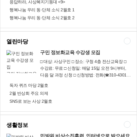
에 따라 모두 19개로 늘어났다. 일자리경제과
응답하라, 사상복지기동대 <9>
조례 일부개정조례안(장인수 구의원 대표발의) 상
득한 ‘한내행복
이 있는 덕포시장’을 만날 수 있다. 잠깐 들러 장바
(☎310-4472)
위법 개정에 따라 조례에서 인용하고 있는 법 조문
행복나눔 우리 동·단체 소식 2월호 1
마을’ 만들어요
구니도 채울 수 있고, 행복센터 문화교실 프로그램
및 조문체계 정비 ■ 사상구의회 의원 상해 등 보상
행복나눔 우리 동·단체 소식 2월호 2
과 연계해서 아이들의 장보기 체험도 할 수 있다.
금 지급에 관한 조례 일부개정조례안(정성열 구의
마을 가운데로 들어서면 담벼락에 걸려 있는 아기
원 대표발의) 의원의 사망, 상해 등에 대한 보상금
자기한 벽화들이 반갑게 손짓한다. 벽화를 따라 안
의 지급결정 사항을 명확히 하고 조문체계 정비 ■
쪽으로 자리를 옮기다 보면 짙은 헤이즐넛 커피 향
열린마당
사상구의회 행정사무감사 조사에 관한 조례 일부
기가 마중을 나와 자리를 안내한다. 이곳이 바로
개정조례안(윤태한 구의원 대표발의) 상위법 개정
‘한내마을 행복센터’인데, ‘복이 있는 카페’와 ‘한내
구민 정보화교육 수강생 모집
에 따라 조례에서 인용하고 있는 법 조문 및 조문
마을 문화교실’ 등으로 구성되어 있다. ‘복이 있는
□ 대상: 사상구민 □ 장소: 구청 4층 전산교육장 □
체계 정비 ■ 독서문화 진흥 조례안(김춘화 구의원
카페’는 주민들에게 소통과 교류의 공간을 제공하
수강료: 무료 □ 신청일: 매달 15일 오전 9시부터,
대표발의) 구민에게 균등한 독서활동 기회를 보장
고 있으며, 따뜻하고 활기찬 마을을 만들기 위해
구민 정보화교육
다음 달 과정 신청 □ 신청방법: 전화(☎310-4301),
하기 위해 독서문화 진흥에 필요한 시책을 수립하
매일 운영된다. 바리스타 자격증을 취득한 마을공
수강생 모집
홈페이지(www.sasang.go.kr) 신청
고 독서문화 활동 활성화를 위한 기반을 마련코자
독자 퀴즈 마당 2월호
동체 주민들이 매일 오전 10시에서 밤 9시까지 커
조례 제정 ■ 사상구 지방공무원 정원 조례 일부개
피와 차·음료 등을 판매하며, 수익금은 모두 프로
2월 반상회 주요 의제
정조례안 맞춤형 복지체계 확대, 저출산 대응 추진
그램 운영과 공익사업에 쓰이고 있다. 특히 수익금
SNS로 보는 사상 2월호
등에 필요한 인력증원 사항을 반영해 총 정원을
으로 ‘어버이날 비빔밥 나눔’ 행사(300명)를 비롯
679명에서 702명으로 조정 ■ 학부모 컨설팅 지원
해, 말복맞이 삼계탕 나눔 행사(250명), 설날 떡국
사업 민간위탁 동의안 지역 학부모들의 교육에 대
나눔 행사(270명), 다문화가정 전통혼례식(3회) 등
한 관심과 수요에 종합적으로 대응하기 위해 ‘학부
생활정보
다양한 사회환원 사업을 펼쳐 주민과 소통의 장으
모 컨설팅 지원 사업’을 민간에 위탁하는 것에 대
로 만들어 가고 있다. 카페 맞은편에 자리 잡은 ‘한
민방위 비상소집훈련, 인터넷으로 받으세요
해 동의를 받는 것으로 원안가결 ■ 청년일자리 창