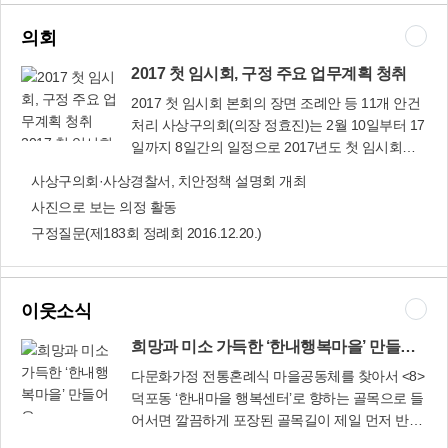
사진과 그림 등을 전시할 뿐만 아니라 작가들의 작
부산새벽시장과 ‘복이있는 덕포시장’ 등 6개 시장
품 활동으로 제작된 벽화와 조형물도 설치할 예정
9개 사업이다. ㈜부산새벽시장의 경우 3억8천만
의회
이다. 인근 90m 길이의 거리는 상가활성화 거리
원으로 12개 동, 1만6천272㎡ 규모의 시장 외관을
(가칭 포푸라맞이거리)로 운영할 계획이다. 옛날
2017 첫 임시회, 구정 주요 업무계획 청취
화사하게 디자인하는 사업과, 고객들의 시장 접근
간판을 단 상점과 실내외 포장마차를 장터 형식으
을 용이하게 하는 ‘주차관제 시스템’ 교체 사업을
2017 첫 임시회 본회의 장면 조례안 등 11개 안건
로 1주일, 또는 열흘에 한 번씩 운영하며 ‘먹거리
시행함으로써 고객이 더 가까이 다가설 수 있는 전
처리 사상구의회(의장 정효진)는 2월 10일부터 17
특화 거리’로 만든다. 공용주차장도 조성한다. 긴
통시장으로 거듭날 것으로 기대된다. 또 부산산업
2017 첫 임시회,
일까지 8일간의 일정으로 2017년도 첫 임시회를
급차량의 통행 및 보행자의 원활한 통행을 위해 골
용품상협동조합에는 11억여원을 지원해 28개 동
구정 주요 업무
열었다. 이번 임시회에서는 ‘2017년도 구정 주요
사상구의회·사상경찰서, 치안정책 설명회 개최
목에 주차된 차량을 수용하기 위한 공용주차장(10
의 건물 외벽 정비사업을 마무리할 뿐만 아니라 화
계획 청취
업무계획’과 기획예산실 등 구청 22개 부서의 ‘업
대 규모)을 조성할 예정이다. 이밖에 방범용
사진으로 보는 의정 활동
장실 현대화 1차년도 사업을 실시해 서부산권의
무계획’을 보고 받고, 각종 현안사업을 차질 없이
CCTV, 방범등과 같은 안전시설을 설치하고, 화재
대표 산업용품상가로 자리매김할 전망이다. 복이
구정질문(제183회 정례회 2016.12.20.)
추진해 줄 것을 당부했다. 또 「사상구의회 결산검
를 초기에 진화할 수 있는 방재도구도 설치할 방침
있는 덕포시장 ‘복이있는 덕포시장’에서는 시장상
사위원 선임, 운영 및 실비변상 조례 일부개정조례
이다. 건축과(☎310-4602) 사업 구상도
인과 고객들의 불편 해소를 위해 6억3천여만원을
안」 등 의원발의 조례안 7건과 구청이 제출한 4건
들여 2층 규모의 ‘고객쉼터’를 건립하고, CCTV 교
의 조례안과 동의안을 심의·의결하는 등 활발한 의
이웃소식
체공사도 벌일 예정이다. 이밖에 부산산업용재유
정활동을 펼쳤다. 이번 정례회에서 처리한 안건은
통상가(LED 조명 교체)와 구덕대림상가(화장실 보
다음과 같다. ■ 사상구 결산검사위원 선임, 운영
희망과 미소 가득한 ‘한내행복마을’ 만들어요
수 공사), ㈜르네시떼(고객 편의시설 설치)도 보다
및 실비변상 조례 일부개정조례안(양두영 구의원
다문화가정 전통혼례식 마을공동체를 찾아서 <8>
편안하고 쾌적한 환경에서 고객을 맞이할 것으로
대표발의) 결산검사위원을 ‘3인 이상 5인 이하’에
덕포동 ‘한내마을 행복센터’로 향하는 골목으로 들
기대된다. 한편 사상구 관내 시장은 100년의 역사
서 ‘3인’으로 구체화하고 조문체계 정비 ■ 의회에
어서면 깔끔하게 포장된 골목길이 제일 먼저 반겨
를 가진 사상시장이 2월 7일 전통시장으로 등록함
출석, 답변할 수 있는 관계공무원의 범위에 관한
희망과 미소 가
준다. 이 골목길을 따라가다 보면 전통시장인 ‘복