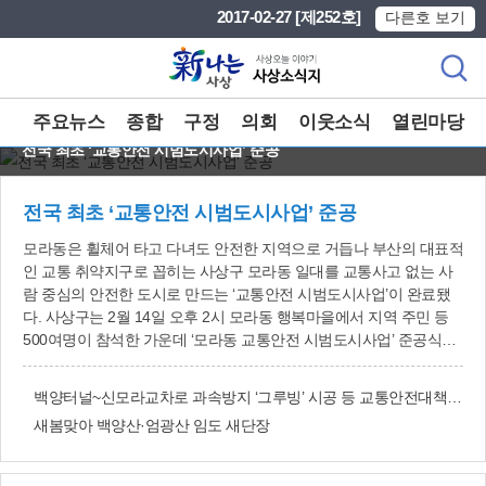
본문 바로가기
메인메뉴 바로가기
2017-02-27 [제252호]
다른호 보기
주요뉴스
종합
구정
의회
이웃소식
열린마당
전국 최초 ‘교통안전 시범도시사업’ 준공
전국 최초 ‘교통안전 시범도시사업’ 준공
모라동은 휠체어 타고 다녀도 안전한 지역으로 거듭나 부산의 대표적
인 교통 취약지구로 꼽히는 사상구 모라동 일대를 교통사고 없는 사
람 중심의 안전한 도시로 만드는 ‘교통안전 시범도시사업’이 완료됐
다. 사상구는 2월 14일 오후 2시 모라동 행복마을에서 지역 주민 등
500여명이 참석한 가운데 ‘모라동 교통안전 시범도시사업’ 준공식을
개최했다. 이 사업은 2011년 11월 전국 최초로 국토교통부가 추진한
‘교통안전 시범도시 공모사업’에 우리 사상구가 선정돼 이뤄진 것으
백양터널~신모라교차로 과속방지 ‘그루빙’ 시공 등 교통안전대책 시행
로, 2014년 12월부터 올 1월까지 사업비 52억원(국비 26억원, 시비
새봄맞아 백양산·엄광산 임도 새단장
15억6천만원, 구비 10억4천만원)을 투입했다. 특히 어르신과 장애인
등 교통 약자가 많이 거주하는 모라주공아파트에서부터 도시철도 모
라역과 낙동대로까지 2.5㎞ 구간에는 육교 엘리베이터를 비롯해 터