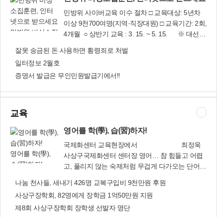
내마을 문화교실’에서는 재활용 난타교실과 통기
출에 관한 조례안(김춘화 구의원 대표발의) 청년
민방위 사이버교육 이수 절차 □ 교육대상: 5년차
타교실, 중국어노래교실, 민요교실 등 15개의 다양
들의 일자리 창출과 고용촉진에 필요한 사항을 규
이상 9천700여명(지역·직장대원) □ 교육기간: 2회,
한 문화·예술 프로그램을 운영하고 있다. 시장상인
정해 청년들에게 근로소득 기회를 확대하고 사회
민방위 비상소집
4개월 ○ 상반기 교육 : 3. 15. ~ 5. 15. ※ 대선일
은 물론 어르신과 주부, 어린이 등 누구나 참여할
안정을 도모코자 조례 제정 ■ 횡단보도 야간 보행
훈련, 인터넷으
정에 따라 조정될 수 있음 ○ 하반기 교육: 8. 1. ∼
수 있다. 카페 앞마당은 작은 음악회와 전통혼례식
잘못 송금된 돈 사용하면 횡령죄로 처벌
자 안전을 위한 투광기 설치 조례안(이상관 구의원
로 받으세요
9. 30. □ 교육방법: 사상구 홈페이지 내 ‘민방위 사
등 마을 단위의 행사가 열리는 장소로 활용되고 있
일터정보 2월호
대표발의) 야간에 횡단보도 보행자를 보호하고 보
이버교육’ 접속 후 동영상 수강 □ 교육시간: 1시간,
다. 문화와 소통의 불모지로 불리던 덕포동에
행환경을 개선하기 위한 사업을 시행할 수 있는 근
증명서 발급은 무인민원발급기에서!!
평가 70점 이상시 수료(20문항) □ 문의: 도시안전
2014년 4월 ‘한내마을 행복센터’가 들어서면서 많
거를 마련코자 조례 제정 ■ 고령친화도시 조성을
과(☎310-4132)
은 것을 바꿔 놓았다. 대화가 단절된 이웃 간에 서
위한 노인복지증진 기본 조례안 고령친화도시 구
로의 안부를 묻고 소통하는 화합의 장으로, 이웃
현 및 노인복지 증진을 위한 근거를 마련코자 조례
간의 따스한 정을 나누는 나눔의 장으로 만들었다.
교육
를 제정하는 것으로 ‘취약계층노인 등 지원’ 조항을
‘한내마을 행복센터’는 주민들이 지혜와 뜻을 모아
일부 수정해 가결 ■ 사상구 도시계획 조례 일부개
영어를 학(學), 습(習)하자!
일상의 생활공간을 지역의 역사와 문화가 살아 있
정조례안 도시계획위원회 위원 수, 전문가 구성 비
는 아름답고 쾌적한 공간으로 가꾸었다는 호평을
국제화센터 교육현장에서 최정욱
율 및 안건 처리기간을 변경하고 조문체계 정비 사
받으며 대한민국공간문화대상 ‘두레나눔상’(2016
영어를 학(學),
사상구국제화센터 센터장 영어… 참 힘들고 어렵
상구의회(☎310-4085)
년 10월 문화체육관광부)을 수상하기도 했다. 한
습(習)하자!
고, 풀리지 않는 숙제처럼 무겁게 다가오는 단어입
내행복마을협동조합 김영환 이사장은 “사람 냄새
니다. 얼마나 더 공부해야 영어를 극복할 수 있는
나눔 천사들, 새내기 426명 교복구입비 9천만원 후원
폴폴, 인정이 폴폴 넘치는 덕포동 한내마을을 희망
지, 어떻게 해야 쉽게 영어를 접할 수 있는지. 인생
사상구장학회, 82명에게 장학금 1억50만원 지원
과 미소가 가득한 마을로 만들어 가겠다”고 밝혔
의 숙제라 해도 과언이 아닙니다. 결론부터 말씀드
다. 또 마을소식지 발간과 전통혼례식, 금혼식 등
제8회 사상구장학회 장학생 선발자 명단
리자면 영어는 공부만 한다고 되는 것이 아닙니다.