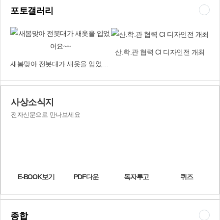
보형 회전교차로, 중앙분리대 등을 설치했다. 또 모라역~신모라 교차
포토갤러리
로 350m 구간과 신모라 교차로~모라3동 주민센터 600m 구간에는
‘휠체어 전용도로’를 설치했으며, 모라주공3·4단지 일원에는 ‘경사로
데크’를 설치해 어르신과 장애인 등 교통 약자가 전동 휠체어를 타고
도 안전하게 다닐 수 있게 됐다. 아울러 교통사고가 자주 일어나는 백
산.학.관 협력 CI 디자인전 개최
양터널에서 신모라 교차로까지 1㎞ 구간에는 과속으로 인한 사고를
새봄맞아 전봇대가 새옷을 입었어요~~
줄이기 위한 다양한 조치가 이뤄졌다. 도로에 홈을 파 주행 차량의 속
도를 늦추게 하는 ‘그루빙’ (grooving) 작업을 비롯해 차량 방호책, 충
격 흡수시설 등을 설치했다. ▶2면에 계속
사상소식지
전자신문으로 만나보세요
E-BOOK보기
PDF다운
독자투고
퀴즈
종합