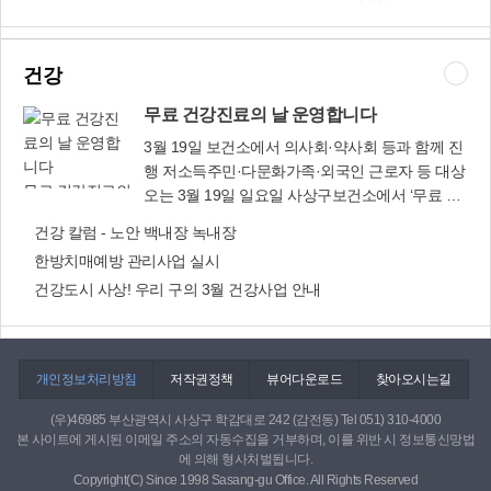
는 시간. 이즈음 햇살의 촉감이 부쩍 부드러워졌
돕기 성금.성품
인 결과, 1천152건 3억7천980만4천원(목표액 3억
않았다는 거죠. 하나의 단어를 외우면 내가 필요한
다. 두 해 전 묘목을 사서 심은 홍매화가 햇살에 물
감사합니다!
520만5천원 대비 124.4%) 상당의 이웃돕기 성금
수십 가지 문장으로 만들어 말해보고 들어보고 하
든 것처럼 바알간 색을 머금었다. 겨우내 제자리를
(품)을 모금해 부산사회복지공동모금회에 전달했
는 과정이 필요한데, 우리는 그것을 아예 하지 않
건강
지켜선 나무들은 가지마다 쌀알만한 혹은 콩알만
습니다. 어려운 이웃에 따스한 정을 나누어주신 모
았다는 사실이 영어를 공부하게 만드는 가장 중요
한 움을 하나씩 보기 좋게 물고 있다. 저 깜찍하고
든 분들께 진심으로 감사드리며, <사상소식> 이번
무료 건강진료의 날 운영합니다
한 부분입니다. 간단한 예를 들어보겠습니다. How
얄미운 생의 모습이라니. 정말 봄다운 봄이 오려는
호에는 1월 1일~1월 31일 접수 분(5만원 이상)을
old are you? What's your name? 영어를 조금이라
3월 19일 보건소에서 의사회·약사회 등과 함께 진
것인가. 봄이 와서, 모든 초목과 그리고 길것, 날것
게재합니다.
도 접해 보신 분들은 이 문장이 나왔을 때 해석을
행 저소득주민·다문화가족·외국인 근로자 등 대상
들이 제 목숨의 색을 바라듯, 사람도 제 귀한 목숨
굳이 하시나요? 바로 나는 몇 살입니다, 저는 누구
무료 건강진료의
오는 3월 19일 일요일 사상구보건소에서 ‘무료 건
의 색을 가질 수 있었으면 좋겠다. 지난 겨울의 상
누구입니다. 바로 나오죠? 왜일까요? 쉬워서? 아
날 운영합니다
강진료의 날’이 운영된다. 이날 오전 9시30분부터
처에 새록새록 새살이 좀 돋았으면 좋겠다. 많은
건강 칼럼 - 노안 백내장 녹내장
닙니다. 위 두 문장은 우리가 너무나도 많이 들어
낮 12시30분까지 내과·소아청소년과·정형외과·치
것들 가운데 정말 힘들었던 것은 분열이었다. 이
한방치매예방 관리사업 실시
왔던 문장이라 이제는 익숙해진 겁니다. 여기서 가
과·한의과 전문의들이 경제적 어려움 등으로 병원
조그만 나라가 외세에 놀려 남북으로 나뉘어진 마
장 중요한 표현이 있습니다. 영어가 안 들리는 이
건강도시 사상! 우리 구의 3월 건강사업 안내
을 찾기 힘든 외국인 근로자와 다문화가족, 기초생
당에, 정치하는 자들의 정치놀음으로 동서가 나뉘
유는 몰라서가 아니라 익숙하지 않아서 들리지 않
활수급자 등을 직접 진찰하고 처방한다. 금연·비만
어지더니, 아직도 해묵은 이념 논쟁이 오는 봄을
는다는 겁니다. 익숙한 문장은 해석할 필요도 없이
상담도 하고, 결핵검사도 하며, 간단한 의약품도
더욱 애처롭게 한다. 그 생각만 하면 자꾸 눈물이
잘 들립니다. 말도 잘 하구요. 그러면 답은 나왔습
제공한다. 검진결과 장기 치료해야 하는 환자는 보
난다. 내 별스럽게 나라의 앞날을 생각한다거나,
개인정보처리방침
저작권정책
뷰어다운로드
찾아오시는길
니다. 익숙해지자. 익숙해지려면 학(學)도 중요하
건소와 의료협약을 맺은 좋은삼선병원에서 무료
무슨 거창한 내 목숨의 사명감 같은 것을 말할 위
지만 습(習)을 많이 해야 된다는 결론에 도달합니
로 치료해줄 계획이다. 우리말이 서툰 외국인들을
인은 아니지만, 그저 새봄이 와서, 우리 사람들도
(우)46985 부산광역시 사상구 학감대로 242 (감전동) Tel 051) 310-4000
다. 영어에서 학(學)에 해당되는 파트가 Reading과
위해서는 영어와 베트남어를 쓰는 자원봉사자들
본 사이트에 게시된 이메일 주소의 자동수집을 거부하며, 이를 위반 시 정보통신망법
좀 평화롭게 꽃피고 화사하게 팔랑거렸으면 하는
Listening이고 습(習)에 해당되는 파트가 Writing과
이 도움을 준다. 진료를 희망하는 분은 신분증 또
에 의해 형사처벌됩니다.
마음이다. 새들에게 어깨를 내어주는 나무처럼, 여
Speaking입니다. 다양하고 많은 양의 단어와 글을
Copyright(C) Since 1998 Sasang-gu Office. All Rights Reserved
는 건강보험증을 가지고 보건소 2층 민원실을 방
기서 까악 저기서 까악 재미지게 화답하는 까마귀