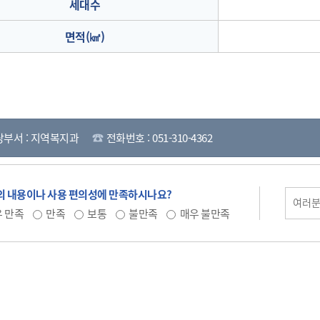
세대수
면적(㎢)
당부서 : 지역복지과
전화번호 : 051-310-4362
 내용이나 사용 편의성에 만족하시나요?
 만족
만족
보통
불만족
매우 불만족