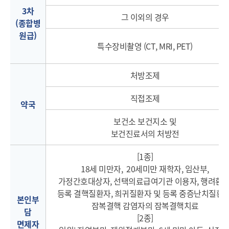
3차
그 이외의 경우
열기
(종합병
원급)
특수장비촬영 (CT, MRI, PET)
열기
열기
처방조제
직접조제
열기
약국
보건소 보건지소 및
보건진료서의 처방전
[1종]
18세 미만자, 20세미만 재학자, 임산부,
가정간호대상자, 선택의료급여기관 이용자, 행려환자
등록 결핵질환자, 희귀질환자 및 등록 중증난치질환자
본인부
잠복결핵 감염자의 잠복결핵치료
담
[2종]
면제자