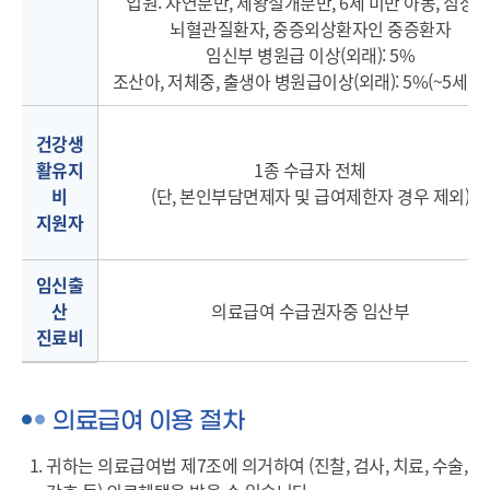
입원: 자연분만, 제왕절개분만, 6세 미만 아동, 심장 
뇌혈관질환자, 중증외상환자인 중증환자
임신부 병원급 이상(외래): 5%
조산아, 저체중, 출생아 병원급이상(외래): 5%(~5세까
건강생
활유지
1종 수급자 전체
비
(단, 본인부담면제자 및 급여제한자 경우 제외)
지원자
임신출
산
의료급여 수급권자중 임산부
진료비
의료급여 이용 절차
귀하는 의료급여법 제7조에 의거하여 (진찰, 검사, 치료, 수술,