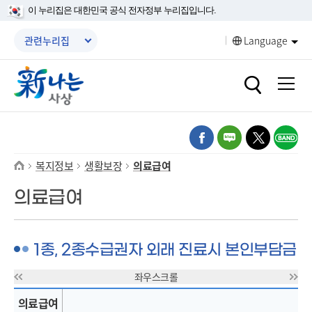
본문 바로가기
메인메뉴 바로가기
이 누리집은 대한민국 공식 전자정부 누리집입니다.
메뉴닫기
관련누리집
Language
열기
열기
열기
열기
열기
열기
복지정보
생활보장
의료급여
열기
의료급여
열기
열기
1종, 2종수급권자 외래 진료시 본인부담금
열기
열기
의료급여