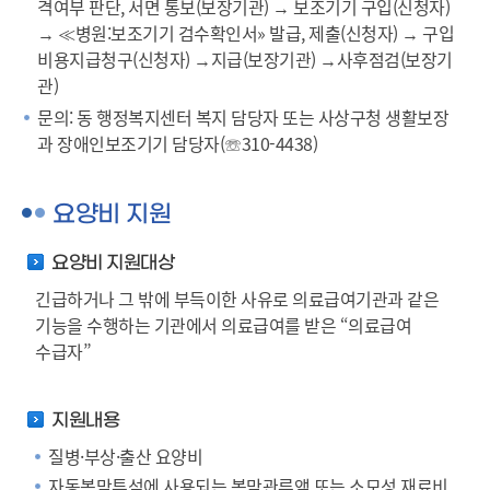
격여부 판단, 서면 통보(보장기관) → 보조기기 구입(신청자)
→ ≪병원:보조기기 검수확인서» 발급, 제출(신청자) → 구입
비용지급청구(신청자) →지급(보장기관) →사후점검(보장기
관)
문의: 동 행정복지센터 복지 담당자 또는 사상구청 생활보장
과 장애인보조기기 담당자(☏310-4438)
요양비 지원
요양비 지원대상
긴급하거나 그 밖에 부득이한 사유로 의료급여기관과 같은
기능을 수행하는 기관에서 의료급여를 받은 “의료급여
수급자”
지원내용
질병·부상·출산 요양비
자동복막투석에 사용되는 복막관류액 또는 소모성 재료비