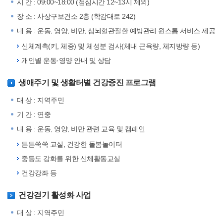
시 간 : 09:00~18:00 (점심시간 12~13시 제외)
장 소 : 사상구보건소 2층 (학감대로 242)
내 용 : 운동, 영양, 비만, 심뇌혈관질환 예방관리 원스톱 서비스 제공
신체계측(키, 체중) 및 체성분 검사(체내 근육량, 체지방량 등)
개인별 운동·영양 안내 및 상담
생애주기 및 생활터별 건강증진 프로그램
대 상 : 지역주민
기 간 : 연중
내 용 : 운동, 영양, 비만 관련 교육 및 캠페인
튼튼쑥쑥 교실, 건강한 돌봄놀이터
중등도 강화를 위한 신체활동교실
건강강좌 등
건강걷기 활성화 사업
대 상 : 지역주민