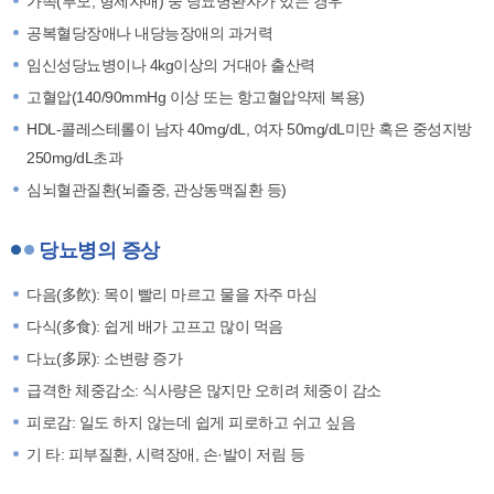
가족(부모, 형제자매) 중 당뇨병환자가 있는 경우
공복혈당장애나 내당능장애의 과거력
임신성당뇨병이나 4kg이상의 거대아 출산력
고혈압(140/90mmHg 이상 또는 항고혈압약제 복용)
HDL-콜레스테롤이 남자 40mg/dL, 여자 50mg/dL미만 혹은 중성지방
250mg/dL초과
심뇌혈관질환(뇌졸중, 관상동맥질환 등)
당뇨병의 증상
다음(多飮): 목이 빨리 마르고 물을 자주 마심
다식(多食): 쉽게 배가 고프고 많이 먹음
다뇨(多尿): 소변량 증가
급격한 체중감소: 식사량은 많지만 오히려 체중이 감소
피로감: 일도 하지 않는데 쉽게 피로하고 쉬고 싶음
기 타: 피부질환, 시력장애, 손·발이 저림 등