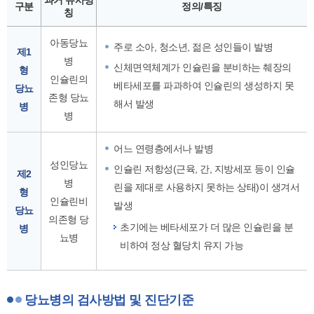
과거 유사명
구분
정의/특징
칭
아동당뇨
주로 소아, 청소년, 젊은 성인들이 발병
제1
병
신체면역체계가 인슐린을 분비하는 췌장의
형
인슐린의
베타세포를 파과하여 인슐린의 생성하지 못
당뇨
존형 당뇨
해서 발생
병
병
어느 연령층에서나 발병
성인당뇨
인슐린 저항성(근육, 간, 지방세포 등이 인슐
제2
병
린을 제대로 사용하지 못하는 상태)이 생겨서
형
인슐린비
발생
당뇨
의존형 당
초기에는 베타세포가 더 많은 인슐린을 분
병
뇨병
비하여 정상 혈당치 유지 가능
당뇨병의 검사방법 및 진단기준