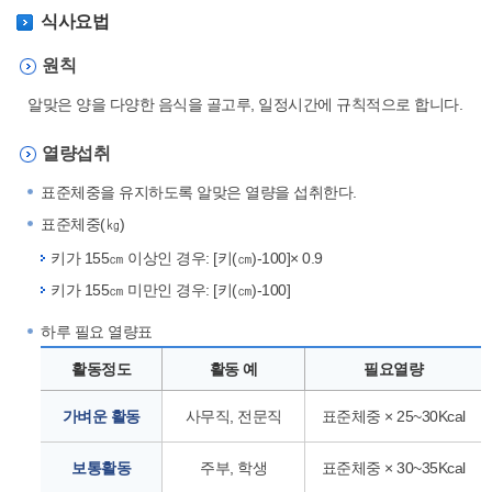
식사요법
원칙
알맞은 양을 다양한 음식을 골고루, 일정시간에 규칙적으로 합니다.
열량섭취
표준체중을 유지하도록 알맞은 열량을 섭취한다.
표준체중(㎏)
키가 155㎝ 이상인 경우: [키(㎝)-100]× 0.9
키가 155㎝ 미만인 경우: [키(㎝)-100]
하루 필요 열량표
활동정도
활동 예
필요열량
가벼운 활동
사무직, 전문직
표준체중 × 25~30Kcal
보통활동
주부, 학생
표준체중 × 30~35Kcal