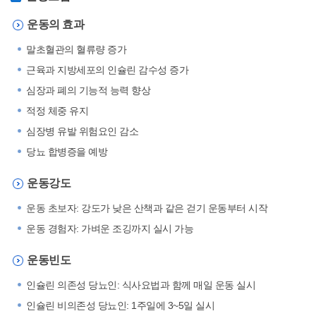
운동의 효과
말초혈관의 혈류량 증가
근육과 지방세포의 인슐린 감수성 증가
심장과 폐의 기능적 능력 향상
적정 체중 유지
심장병 유발 위험요인 감소
당뇨 합병증을 예방
운동강도
운동 초보자: 강도가 낮은 산책과 같은 걷기 운동부터 시작
운동 경험자: 가벼운 조깅까지 실시 가능
운동빈도
인슐린 의존성 당뇨인: 식사요법과 함께 매일 운동 실시
인슐린 비의존성 당뇨인: 1주일에 3~5일 실시