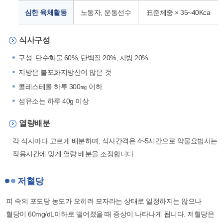
심한 육체활동
노동자, 운동선수
표준체중 × 35~40Kca
식사구성
구성: 탄수화물 60%, 단백질 20%, 지방 20%
지방은 불포화지방산이 많은 것
콜레스테롤 하루 300㎎ 이하
섬유소는 하루 40g 이상
열량배분
각 식사마다 고르게 배분하며, 식사간격은 4~5시간으로 약물요법시는
작용시간에 맞게 열량 배분을 조정합니다.
저혈당
피 속의 포도당 농도가 오히려 모자라는 상태로 일정하지는 않으나
혈당이 60mg/dL이하로 떨어졌을 때 증상이 나타나게 됩니다. 저혈당은