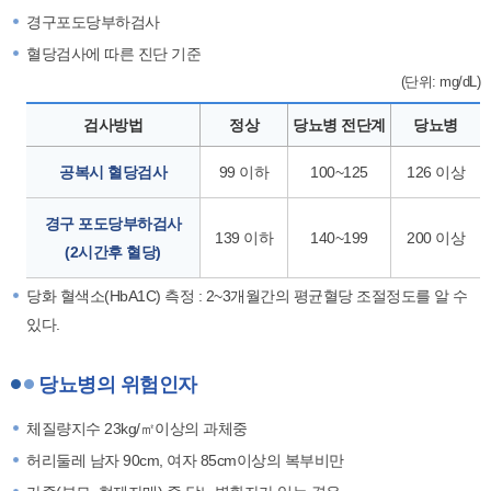
경구포도당부하검사
혈당검사에 따른 진단 기준
(단위: mg/dL)
검사방법
정상
당뇨병 전단계
당뇨병
공복시 혈당검사
99 이하
100~125
126 이상
경구 포도당부하검사
139 이하
140~199
200 이상
(2시간후 혈당)
당화 혈색소(HbA1C) 측정 : 2~3개월간의 평균혈당 조절정도를 알 수
있다.
당뇨병의 위험인자
체질량지수 23kg/㎡이상의 과체중
허리둘레 남자 90cm, 여자 85cm이상의 복부비만