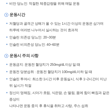
비만 당뇨인: 적절한 체중감량을 위해 매일 운동
운동시간
저혈당과 골격근 상해가 올 수 있는 1시간 이상의 운동은 삼가며
하루에 여러번 나누어서 실시하는 것이 효과적
인슐린 의존성 당뇨인: 20~30분
인슐린 비의존성 당뇨인: 40~60분
운동시 주의 사항
운동금지: 운동전 혈당치가 250mg/dL이상 일 때
운동전 당분섭취 : 운동전 혈당치가 100mg/dL이하 일 때
인슐린 투여시: 최소한 1시간 이후 운동실시, 식후 1~2시간이 지난
뒤 실시가 적절
정신이 멍해짐, 시야가 흐림, 식은땀, 손 떨림, 몸에 힘이 빠짐과 같은
증상이
나타나면 운동 중지 후 휴식을 취하고 사탕, 주스 섭취