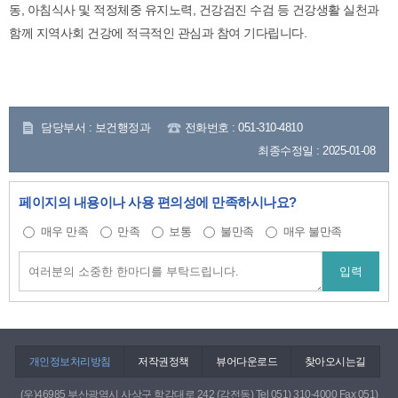
동, 아침식사 및 적정체중 유지노력, 건강검진 수검 등 건강생활 실천과
함께 지역사회 건강에 적극적인 관심과 참여 기다립니다.
담당부서 : 보건행정과
전화번호 : 051-310-4810
최종수정일 : 2025-01-08
페이지의 내용이나 사용 편의성에 만족하시나요?
매우 만족
만족
보통
불만족
매우 불만족
개인정보처리방침
저작권정책
뷰어다운로드
찾아오시는길
(우)46985 부산광역시 사상구 학감대로 242 (감전동) Tel 051) 310-4000 Fax 051)