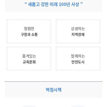
“ 새롭고 강한 미래 100년 사상 ”
청렴한
상생하는
구정과 소통
지역경제
품격있는
함께하는
교육문화
안전도시
열기
열기
역점시책
열기
열기