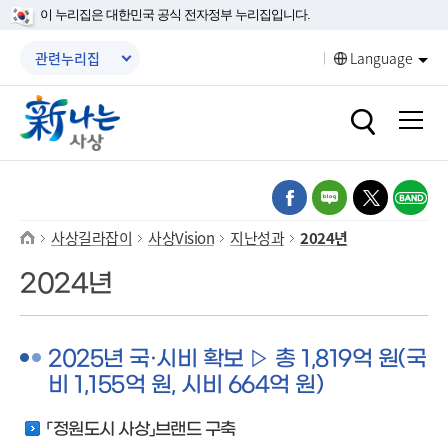
본문 바로가기
메인메뉴 바로가기
이 누리집은 대한민국 공식 전자정부 누리집입니다.
메뉴닫기
관련누리집
Language
열기
열기
열기
열기
열기
사상길라잡이
사상Vision
지난성과
2024년
열기
2024년
열기
2025년 국·시비 확보 ▷ 총 1,819억 원(국
비 1,155억 원, 시비 664억 원)
「정원도시 사상」브랜드 구축