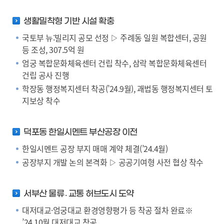
생활밀착형 기반 시설 확충
국토부 뉴:빌리지 공모 선정 ▷ 주례동 일원 복합센터, 공원
등 조성, 307.5억 원
엄궁 복합문화체육센터 건립 착수, 삼락 복합문화체육센터
건립 공사 진행
학장동 행정복지센터 착공(’24.9월), 괘법동 행정복지센터 토
지보상 착수
덕포동 한일시멘트 부산공장 이전
한일시멘트 공장 부지 매매 계약 체결(’24.4월)
공장부지 개발 논의 본격화 ▷ 공공기여형 사전 협상 착수
서부산 물류․교통 허브도시 도약
대저대교·엄궁대교 환경영향평가 등 착공 절차 완료※
’24.10월 대저대교 착공