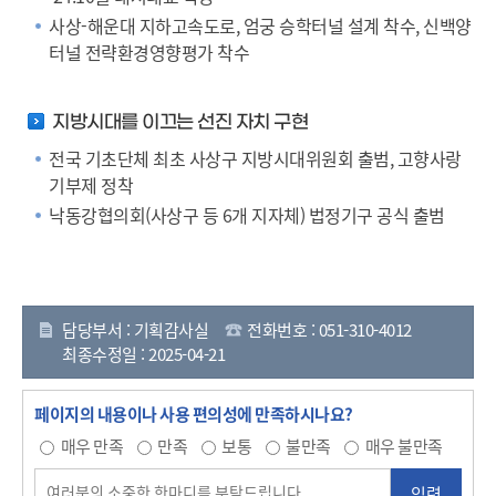
사상-해운대 지하고속도로, 엄궁 승학터널 설계 착수, 신백양
터널 전략환경영향평가 착수
지방시대를 이끄는 선진 자치 구현
전국 기초단체 최초 사상구 지방시대위원회 출범, 고향사랑
기부제 정착
낙동강협의회(사상구 등 6개 지자체) 법정기구 공식 출범
담당부서 : 기획감사실
전화번호 : 051-310-4012
최종수정일 : 2025-04-21
페이지의 내용이나 사용 편의성에 만족하시나요?
매우 만족
만족
보통
불만족
매우 불만족