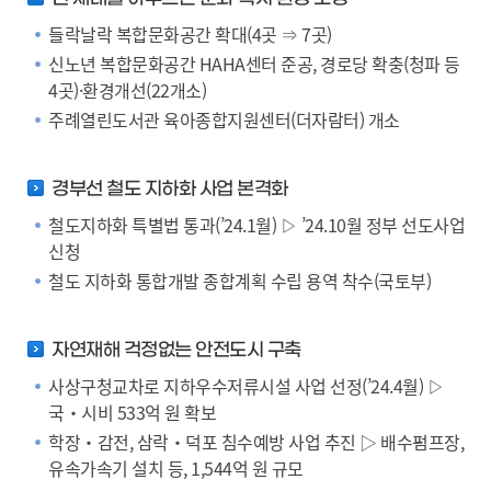
들락날락 복합문화공간 확대(4곳 ⇒ 7곳)
신노년 복합문화공간 HAHA센터 준공, 경로당 확충(청파 등
4곳)·환경개선(22개소)
주례열린도서관 육아종합지원센터(더자람터) 개소
경부선 철도 지하화 사업 본격화
철도지하화 특별법 통과(’24.1월) ▷ ’24.10월 정부 선도사업
신청
철도 지하화 통합개발 종합계획 수립 용역 착수(국토부)
자연재해 걱정없는 안전도시 구축
사상구청교차로 지하우수저류시설 사업 선정(’24.4월) ▷
국‧시비 533억 원 확보
학장‧감전, 삼락‧덕포 침수예방 사업 추진 ▷ 배수펌프장,
유속가속기 설치 등, 1,544억 원 규모