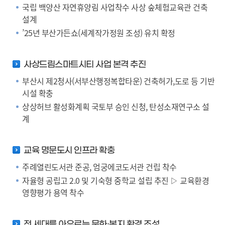
국립 백양산 자연휴양림 사업착수 사상 숲체험교육관 건축
설계
’25년 부산가든쇼(세계작가정원 조성) 유치 확정
사상드림스마트시티 사업 본격 추진
부산시 제2청사(서부산행정복합타운) 건축허가,도로 등 기반
시설 확충
상상허브 활성화계획 국토부 승인 신청, 탄성소재연구소 설
계
열기
열기
교육 명문도시 인프라 확충
열기
주례열린도서관 준공, 엄궁에코도서관 건립 착수
자율형 공립고 2.0 및 기숙형 중학교 설립 추진 ▷ 교육환경
열기
영향평가 용역 착수
열기
전 세대를 아우르는 문화·복지 환경 조성