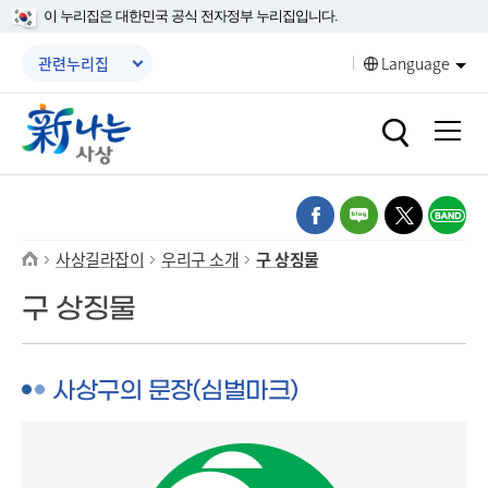
본문 바로가기
메인메뉴 바로가기
이 누리집은 대한민국 공식 전자정부 누리집입니다.
메뉴닫기
관련누리집
Language
열기
열기
열기
열기
사상길라잡이
우리구 소개
구 상징물
열기
열기
구 상징물
열기
사상구의 문장(심벌마크)
열기