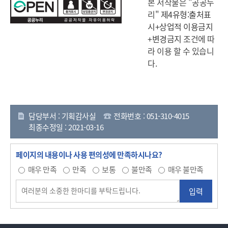
본 저작물은 "공공누
리"
제4유형:출처표
시+상업적 이용금지
+변경금지
조건에 따
라 이용 할 수 있습니
다.
담당부서 : 기획감사실
전화번호 : 051-310-4015
최종수정일 : 2021-03-16
페이지의 내용이나 사용 편의성에 만족하시나요?
매우 만족
만족
보통
불만족
매우 불만족