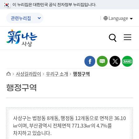
본문 바로가기
메인메뉴 바로가기
이 누리집은 대한민국 공식 전자정부 누리집입니다.
메뉴닫기
관련누리집
Language
열기
열기
열기
열기
사상길라잡이
우리구 소개
행정구역
열기
열기
행정구역
열기
사상구는 법정동 8개동, 행정동 12개동으로 면적은 36.10
㎢이며, 부산광역시 전체면적 771.33㎢의 4.7%를
열기
차지하고 있습니다.