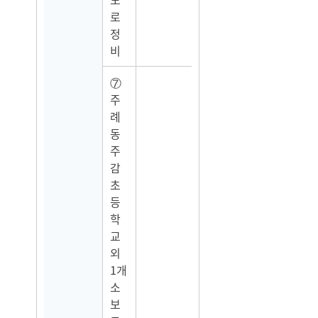
로
정
비
⑦
주
례
동
주
감
초
등
학
교
외
1개
소
보