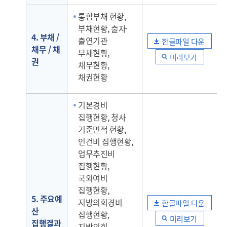
통합부채 현황,
부채현황, 출자·
4. 부채 /
출연기관
한글파일 다운
채무 / 채
부채현황,
미리보기
권
채무현황,
채권현황
기본경비
집행현황, 청사
기준면적 현황,
인건비 집행현황,
업무추진비
집행현황,
국외여비
집행현황,
5. 주요예
지방의회경비
한글파일 다운
산
집행현황,
미리보기
집행결과
지방의회