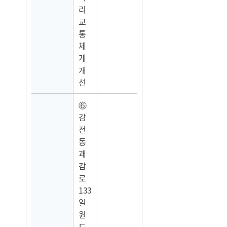
리
교
통
체
계
개
선
⑥
감
전
동
괘
감
로
133
일
원
도