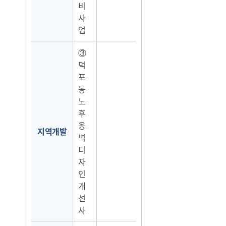
비
사
업
③
덕
포
동
노
후
옹
지역개발
벽
디
자
인
개
선
사