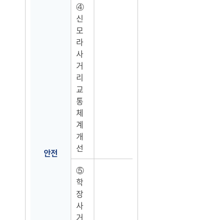
④
신
모
라
사
거
리
교
통
체
계
개
선
안전
⑤
학
장
사
거