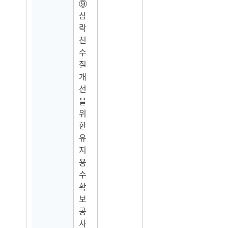
⑨
삼
락
천
수
질
개
선
을
위
한
유
지
용
수
확
보
공
사