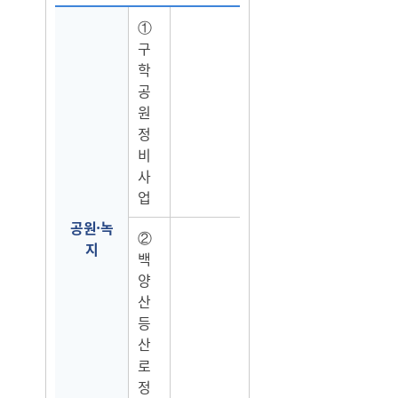
①
구
학
공
원
정
비
사
업
공원·녹
②
지
백
양
산
등
산
로
정