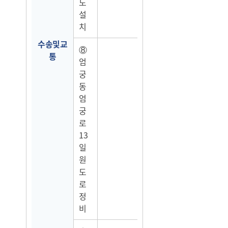
도
설
치
수송및교
⑧
통
엄
궁
동
엄
궁
로
13
일
원
도
로
정
비