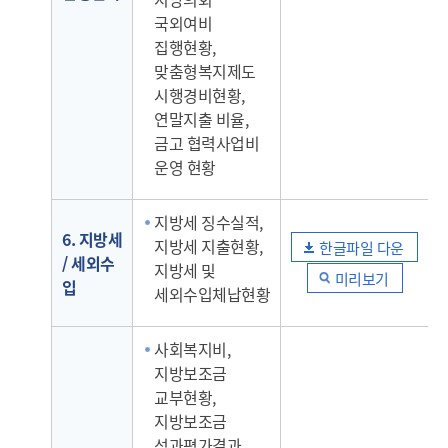
국외여비
집행현황,
맞춤형복지제도
시행경비현황,
연말지출 비율,
금고 협력사업비
운영 현황
지방세 징수실적,
6. 지방세
지방세 지출현황,
한글파일 다운
/ 세외수
지방세 및
미리보기
입
세외수입체납현황
사회복지비,
지방보조금
교부현황,
지방보조금
성과평가결과,