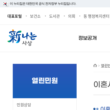
본문 바로가기
메인메뉴 바로가기
이 누리집은 대한민국 공식 전자정부 누리집입니다.
대표포털
보건소
도서관
의회
동 행정복지센터
정보공개
사이트맵
열린
열린민원
이혼
페이스북
블로그
트위터
밴드
프린트
민원상담
이혼