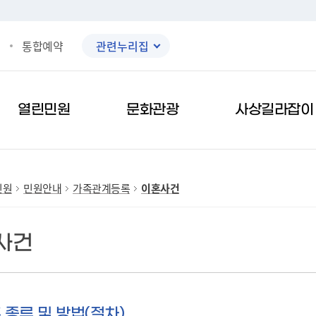
통합예약
관련누리집
검색
열린민원
문화관광
사상길라잡이
민원
민원안내
가족관계등록
이혼사건
사건
 종류 및 방법(절차)