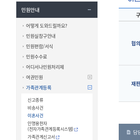
민원안내
어떻게 도와드릴까요?
민원실창구안내
협
민원편람/서식
민원수수료
어디서나민원처리제
여권민원
재
가족관계등록
신고종류
비송사건
이혼사건
인명용한자
(전자가족관계등록시스템)
담
가족관계신고서