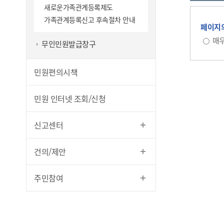
새로운가족관계등록제도
가족관계등록신고 후속절차 안내
페이지의
매우
무인민원발급창구
민원편의시책
민원 인터넷 조회/신청
신고센터
건의/제안
주민참여