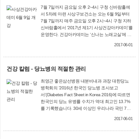
7월 7일까지 금요일 오후 2~4시 구청 신바람홀에
서 5차례 마련 사상구보건소는 오는 6월 9일부터
7월 7일까지 매주 금요일 오후 2시~4시 구청 지하
신바람홀에서 ‘2017년 제1기 사상건강아카데미’를
운영한다. 건강아카데미는 ‘신나는 노래교실’에 이
어 전문가들의 건강강좌 순으로 2시간 동안 진행
2017-06-01
되며, 모두 5차례 개최된다. 이제상 교수(부산대병
원)를 비롯해, 김기욱 교수(부산대병원), 목정하 교
수(부산대병원), 조은정 교수(부산대병원)가 호흡
건강 칼럼 - 당뇨병의 적절한 관리
기질환과 만성폐쇄성폐질환(COPD), 결핵, 천식
등에 대해 알기 쉽게 강의하고, 궁금증을 풀어주는
최영근 좋은삼선병원 내분비내과 과장 대한당뇨
질의·응답 시간도 가진다. 7월 7일에는 조별토의
병학회의 ‘2016년 한국인 당뇨병 조사보고
와 수료식이 진행되며, 수료자에게는 기념품을 제
서’(Diabetes Fact Sheet in Korea 2016)에 따르면
공하고 수료증을 수여할 예정이다. 지역 주민 누구
한국인의 당뇨 유병률 수치가 역대 최고인 13.7%
나 무료로 수강(100명 선착순 마감)할 수 있으며,
를 기록했습니다. 30세 이상인 우리나라 국민 7명
전화 또는 방문 신청하면 된다. 보건소 관계자는
중 1명이 당뇨병 환자인 셈입니다. 당뇨병은 크게
“만성폐쇄성폐질환 등 각종 호흡기질환에 대한 올
2017-06-01
‘제1형 당뇨병’과 ‘제2형 당뇨병’으로 나눌 수 있으
바른 지식을 쌓아 건강관리에 앞장서는 ‘건강리
며, 우리나라는 당뇨병 환자의 90퍼센트 이상이
더’를 육성하기 위해 ‘건강UP 행복UP’ 사상건강아
‘제2형 당뇨병’ 환자입니다. 제1형 당뇨병은 이전
카데미를 개설한다”면서 주민들의 많은 참여를 당