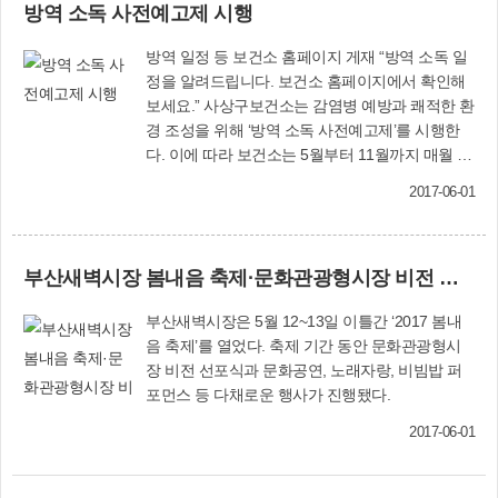
방역 소독 사전예고제 시행
에 소아당뇨병이라고도 불렀던, 인슐린을 맞아야
부했다. 보건소(☎310-4831~3)
만 혈당 조절이 되는 당뇨병을 말합니다. 당뇨병의
방역 일정 등 보건소 홈페이지 게재 “방역 소독 일
진단은 약 3개월간의 평균혈당수준을 반영하는
정을 알려드립니다. 보건소 홈페이지에서 확인해
‘당화혈색소’ 수치가 6.5% 이상인 경우가 현재 가
보세요.” 사상구보건소는 감염병 예방과 쾌적한 환
장 보편적인 기준이 되며, 공복혈당이 126㎎/㎗ 이
경 조성을 위해 ‘방역 소독 사전예고제’를 시행한
상이거나 무작위 식후 혈당이 200㎎/㎗ 이상인 경
다. 이에 따라 보건소는 5월부터 11월까지 매월 초
우도 당뇨병에 해당될 수 있습니다. 하지만 몸 상
에 보건소 홈페이지(www.sasang.go.kr/health)에
태나 복용중인 타 약제로 인해 일시적인 혈당 상승
2017-06-01
‘방역 소독 일정’과 ‘방역 취약지 현황’ 등을 게재한
이 있을 수 있기 때문에 당화혈색소 외에 다른 혈
다. 방역 방법은 효과가 높은 분무소독을 원칙으로
당 기준은 서로 다른 날 2차례 이상 측정해서 당뇨
하며, 필요시 연막소독도 실시한다. 또 매월 셋째
병 진단을 하는 것이 타당합니다. 보통 당화혈색소
부산새벽시장 봄내음 축제·문화관광형시장 비전 선포식 개최
금요일을 ‘동시 방역의 날’로 지정, 오전 6시부터 8
기준으로 7.0% 이상이 되면 혈당강하제인 메트포
시까지 2시간 동안 집중 방역을 실시한다. 보건소
민 제제 같은 1차 약제를 복용하는 것을 권유합니
부산새벽시장은 5월 12~13일 이틀간 ‘2017 봄내
(☎310-4823)
다. 최근에는 6.5~7.0% 사이의 경한 당뇨병 정도
음 축제’를 열었다. 축제 기간 동안 문화관광형시
에서도 초기에 약제 투여를 하는 경우도 있습니
장 비전 선포식과 문화공연, 노래자랑, 비빔밥 퍼
다. 당뇨병의 치료라고 하면 먹는 약(경구약제)이
포먼스 등 다채로운 행사가 진행됐다.
나 인슐린 주사를 먼저 생각할 수 있으나 더 기본
이 되는 것은 식이조절 및 운동요법이며, 당뇨병의
2017-06-01
정도가 심한 경우에는 처음부터 인슐린 및 경구약
제를 함께 투여할 수도 있습니다. 하지만 약이나