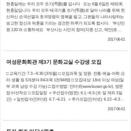
증명서 및 본인서명사실확인서! 인감보호신청제도 및 본인서명사실
현충일에는 우리 모두 조기(弔旗)를 답시다 오는 6월 6일은 제62회
확인제도를 이용하여 스스로 권리를 지키고 안전한 거래하시기 바랍
현충일입니다. 우리 모두 태극기를 조기(弔旗)로 달아 나라를 위해 헌
니다. 법무부 법률홈닥터 박일임 변호사 무료법률상담 예약·문의:
신하신 순국선열과 호국영령의 명복을 빌고, 그분들의 나라사랑하는
☎310-4317 ※사전 전화예약 필수
숭고한 정신과 위훈을 기리는 경건한 하루가 되도록 합시다. ‘부산민
원 120’과 소통하세요 부산시는 시민의 참여(각종 신고, 제안)로 움
직입니다. 이제부터는 ‘부산민원 120’ (120.busan.go.kr)과 소통하세
2017-06-01
요. 2018 주민제안사업신청 바랍니다 □ 신청기한: 2017년 7월 31일
까지 □ 내용: 2018년도 사상구 예산편성 희망사업 □ 신청방법: 홈페
이지, 우편, 팩스, 방문 신청 □ 문의: 기획예산실(☎310-4021) 도로명
여성문화회관 제3기 문화교실 수강생 모집
주소, 여기에서 찾을 수 있습니다 □ 홈페이지에서: www.juso.go.kr □
스마트폰에서: ‘주소찾아’ 앱(App) □ 인터넷 포털에서: 네이버, 다음
□ 교육기간: 7.3.~9.30.(3개월) □ 모집과목 및 정원: 전통·예술·어학·요
등 인터넷 포털사이트에서 검색 □ 문의: 토지정보과(☎310-4768)
리·생활 등 5개분야 84과목 1천948명 □ 모집대상: 18세 이상 여성(일
부 과목 남성 수강 가능) □ 접수방법: 인터넷(www.busan.go.kr), 방문
접수/선착순 □ 모집일정 ○ 우선접수(방문): 6.1.~6.5.(토·일 제외 3일
간) ○ 일반접수(인터넷): 6.7.~6.21. ○ 추가모집(인터넷): 6.22.~6.30.
○ 개강 후 취소잔여분 모집(인터넷): 7.3.~7.10. ※ 자세한 사항은
2017-06-01
홈페이지(www.busan.go.kr/wcc) 참고