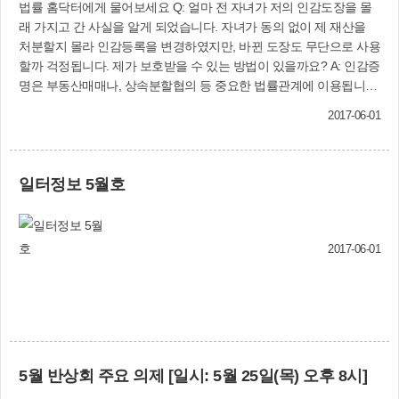
법률 홈닥터에게 물어보세요 Q: 얼마 전 자녀가 저의 인감도장을 몰
래 가지고 간 사실을 알게 되었습니다. 자녀가 동의 없이 제 재산을
처분할지 몰라 인감등록을 변경하였지만, 바뀐 도장도 무단으로 사용
할까 걱정됩니다. 제가 보호받을 수 있는 방법이 있을까요? A: 인감증
명은 부동산매매나, 상속분할협의 등 중요한 법률관계에 이용됩니다.
만약 지인이나 자녀에게 인감도장과 인감증명서를 주게 되면 대리권
2017-06-01
을 준 것으로 인정되는 경우가 많아 인감관리에 주의가 요구된다는
것은 이미 많은 분이 잘 알고 계실 것입니다. 인감도장만 주어도 이로
써 인감증명을 발급받아 거래를 할 수 있으므로 도장은 반드시 스스
일터정보 5월호
로 관리하셔야 합니다. 우리 「인감증명법」 제14조의 2는 인감을 신
고한 사람이 인감증명서 발급기관에 본인 및 본인이 지정한 사람 외
에는 인감증명서의 발급신청 및 인감변경신고 등을 하지 못하도록 신
청하는 제도를 두고 있습니다. 또한 직접 시·군·구청 민원실 및 읍·면·
2017-06-01
동 주민센터를 방문하여 본인이 서명하고, 용도를 적었다는 사실을
행정기관이 확인해주는 본인서명사실확인제도(인감증명서와 효력
동일)가 있습니다. 부동산등기, 금융기관 담보대출, 차량등록 등에 이
용 가능한 (전자)본인서명사실확인서는 전자발급도 할 수 있어 편리
하고, 본인이 발급받는 것이어서 인감이 필요 없고 대리발급이 불가
하여 위조 등 법적 분쟁을 예방할 수 있습니다. 시·군·구청 및 읍·면·
5월 반상회 주요 의제 [일시: 5월 25일(목) 오후 8시]
동 주민센터에서 신청하시면 됩니다. 중요한 법률관계에 쓰이는 인감