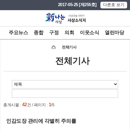
본문 바로가기
메인메뉴 바로가기
2017-05-25 [제255호]
다른호 보기
주요뉴스
종합
구정
의회
이웃소식
열린마당
전체기사
전체기사
42
1
총게시물 :
건 / 페이지 :
/5
인감도장 관리에 각별히 주의를