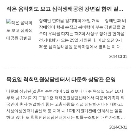
정차가 심해 민원이 자주 발생하는 곳이다. 교통행정과 관계자는 “공
거쳐 낙동강으로 흘러가게 된다. 건설과 관계자는
작은 음악회도 보고 삼락생태공원 강변길 함께 걸어요
영주차장이 완공되면 백양공원 일대 주택가의 주차난 해소에 큰 도움
“저류시설과 인공습지가 조성되면 악취가 심했던
이 되는 것은 물론, 지상의 공원도 환경 친화적인 주민 휴식공간으로
엄궁유수지의 오염이 확 줄어들고, 이미지도 크게
장애인 한마음 걷기대회 29일 개최 장애인과 비
거듭날 것으로 기대된다”고 말했다. 한편 또 하나의 만성적인 주차난
바뀔 것으로 기대된다”고 말했다. 건설과(☎310-
장애인이 함께 손잡고 봄바람이 부는 강변길을 걸
지역으로 꼽히는 삼락재첩거리 주변에도 주차장 면적 2천274㎡에 2
4701)
으며 우의를 다지는 ‘제2회 사상구 장애인 한마음
단 3층 철골구조로 128면 규모의 공영주차장이 4월 말 완공될 예정
걷기대회’가 오는 29일 개최된다. 이날 오전 9시
이다. 교통행정과 (☎310-4552)
30분 삼락생태공원 문화마당에서 열리는 이 대회
(사진은 제1회 대회 모습)에는 장애인과 가족, 로
2014-03-31
타리클럽 회원, 자원봉사자 등 1천여 명이 참가할
예정이다. 이날 참가자들은 문화마당 광장을 출발
하여 웰빙 조깅코스→연꽃단지→물놀이장→문화
목요일 척척민원상담센터서 다문화 상담관 운영
마당 광장으로 되돌아오는 1.5㎞ 구간을 서로 손잡
고 함께 걷거나, 휠체어를 밀어주며 걷는다. 특히
다문화 상담관(결혼이주여성)이 3월 초부터 매주 목요일 오전 10시
몸이 불편하여 평소 나들이할 기회가 적은 장애인
부터 낮 12시까지 구청 1층 척척민원상담센터에서 다문화가족과 외
들은 모처럼 따사로운 봄 햇살과 포근한 바람을 맞
국인이 혼자 해결하기 힘든 고충사항을 직접 상담하거나 안내하고,
고, 향긋한 꽃내음도 맡으며 자원봉사자들과 즐겁
사상여성인력개발센터 등 지역 내 10개 지원기관에 연계하는 일을
게 얘기를 나눈다. 또 신나는 마술쇼를 비롯해 비
하고 있다. 또 척척민원상담센터에서는 법률구조법인 대한가정법률
보이 공연, 작은 음악회도 함께 즐겨 장애인과 비
복지상담원 부산지사의 전문 상담원이 월 2회(4월 16일 오전 10시~
장애인이 하나 되는 화합의 한마당이 펼쳐질 것으
2014-03-31
오후 4시, 23일 오전 10시~낮 12시) 무료법률상담을 할 수 있도록 편
로 기대된다. 이 대회를 주최·주관하는 부산낙동로