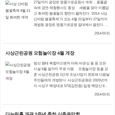
27일까지 광장로 명품가로공원서 개최… 꽃물결
속에 공연·체험행사도 풍성 새봄을 맞아 아름답
고 화려한 봄꽃들의 향연이 펼쳐진다. ‘2014 사상
신바람 봄꽃축제’가 오는 4월 21일부터 27일까지
괘법동 광장로 명품가로공원 일대에서 열린다. 이
번 축제에서는 메리골드·한련화·아네모네 등 20여
2014-03-31
종, 약 15만본의 초화가 전시될 예정이다. 특히 애
플아울렛에서부터 르네시떼 앞 강변나들교까지
약 1㎞ 구간은 포토존을 비롯해 동화나라, 풍차마
사상근린공원 모험놀이장 4월 개장
을, 소원의 터널 등 15곳의 테마 정원이 조성되며,
정원마다 아름다운 봄꽃과 토피어리, 화훼작품으
범선 형태 복합어드벤처 타워·바운싱 돔 등 모든
로 꾸며진다. 축제는 21일 그 화려한 막을 올린다.
시설 6월 말까지 무료 이용 모험놀이장 등을 갖
오후 4시부터 식전행사로 사상지역 문화예술단체
춘 사상근린공원 1단계 조성사업이 완료돼 다음달
의 축하공연이 펼쳐지며, 이어 오후 5시부터 르네
주민들에게 개방된다. 사상근린공원은 2020년까
시떼 앞 광장에서 개막식이 거행된다. 축제기간 동
지 사상구 백양대로 570(감전동) 일원 백양산 62
안 7080 통기타 연주회, 색소폰 연주회 등 다양한
만4천400㎡에 3단계로 나누어 모험놀이장, 도서
음악 공연이 마련된다. 또 르네시떼~이마트 앞 광
2014-03-31
관, 자연생태관찰원, 가족피크닉장 등을 조성하고
장에서는 꽃차 만들기와 압화 만들기(마른 꽃을 이
있다. 사상구는 우선 제1단계 사업으로 2010년부
용해 생활소품 만들기), 꽃꽂이 체험, 토피어리 만
터 65억 원을 들여 부지 1만8천457㎡에 주차장과
들기, 식용 꽃을 이용한 화전 체험 등 각종 체험행
다누림홀 개관 2주년 축하 신춘음악회
광장, 진입로, 모험놀이장 등을 조성하는 공사를