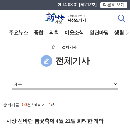
본문 바로가기
메인메뉴 바로가기
2014-03-31 [제217호]
다른호 보기
주요뉴스
종합
의회
이웃소식
열린마당
생활정
전체기사
전체기사
50
1
총게시물 :
건 / 페이지 :
/5
사상 신바람 봄꽃축제 4월 21일 화려한 개막