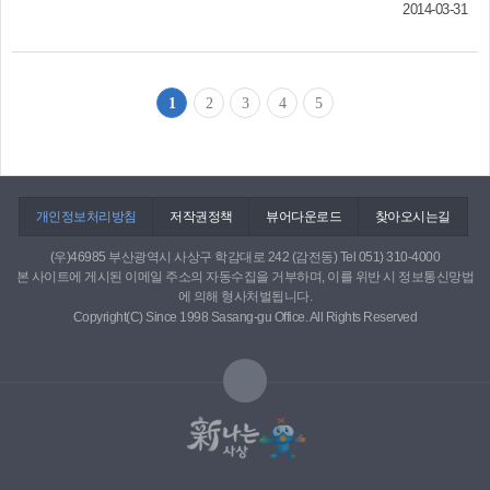
대 3년간 약 13억 원의 운영비와 임대보증금(약 3억 원) 등을 지원할
2014-03-31
토 갤러리와 포토 카페, 사진영상기기 전시장을 갖
예정이며, 사상구와 부산백병원에서도 매년 3억 원의 예산을 확보해
춘 ‘SM 포토타운’으로 새 단장했다. 2월 15일 오픈
서 센터 운영을 적극 지원할 방침이다. 건강센터가 문을 열면 사상공
식을 갖고, 이날부터 사진 애호가들에게 개방하고
업지역 내 50인 미만 사업장 1만3천953개소, 근로자 6만366명은 물
있다. 포토 갤러리는 프로와 아마추어, 동호인 누
론 부산지역 영세 사업장 근로자의 ‘주치의’ 역할을 맡아 재해율(2012
1
2
3
4
5
구나 사진전시회도 열고, 사진교실도 개최하는 곳
년 부산지역 재해발생 6천 34명, 재해율 0.67%)을 낮추는 데 기여할
으로 무료로 빌려주고 있다. 포토 카페는 사진 작
것으로 기대된다. 지역경제과 관계자는 “부산 최초의 근로자건강센
품을 감상하면서 정담을 나눌 수 있으며, 커피와
터가 오는 5월 개소하면 상대적으로 열악한 소규모 사업장 근로자의
음료수가 무료로 제공된다. 전시장은 카메라의 모
건강을 돌보고, 삶의 질을 드높이는데 크게 기여할 것”이라고 말했다.
든 장비는 물론, 동영상 장비, 스튜디오 장비들을
한편 근로자건강센터는 서울과 인천, 대구 등 산업단지가 밀집한 10
개인정보처리방침
저작권정책
뷰어다운로드
찾아오시는길
직접 보고 체험할 수 있는 공간으로 운영되고 있
개 지역에서 운영 중인데, 올해 사상구 등 4곳을 추가로 개설해 모두
(우)46985 부산광역시 사상구 학감대로 242 (감전동) Tel 051) 310-4000
다. 국내 최대의 ‘사진타운’을 만드는 게 꿈이라는
14곳으로 늘어나게 된다. 지역경제과 (☎310-4785)
본 사이트에 게시된 이메일 주소의 자동수집을 거부하며, 이를 위반 시 정보통신망법
SMDV 김종석 대표는 “임대를 놓아 수입을 올리는
에 의해 형사처벌됩니다.
것보다는 부산·경남 지역의 사진 애호가들을 위해
Copyright(C) Since 1998 Sasang-gu Office. All Rights Reserved
포토타운 공간을 제공하는 것이 더 보람 있는
일”이라며 사진을 사랑하고 좋아하는 분들의 많은
이용을 당부했다. SMDV는 사진촬영 보조장비, 기
자재를 개발·생산해 국내는 물론, 미국·유럽·일본
등 세계 40개국에 수출하는 업체로 2013년 12월
100만불 수출의 탑을 수상했다. SMDV (☎324-
0450, www.smdv.co.kr)