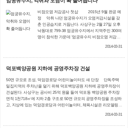
엄궁유수지, 악취와 오염이 확 줄어듭니다
비점오염 저감공사 첫삽 2015년 9월 완공 예
정 악취 나던 엄궁유수지가 오염저감시설을 갖
춘 인공습지로 거듭난다. 사상구는 2월 27일 오후
낙동대로 799-38 엄궁유수지에서 지역주민 300여
명이 참석한 가운데 ‘엄궁유수지 비점오염 저감공
사’(사진은 조감도) 착공식을 가졌다. 국·시비 87억
2014-03-31
원을 들여 감전천 종착지인 엄궁유수지에 비점오
염 저감시설을 설치하는 이번 공사는 2015년 9월
완공 예정이다. 구는 엄궁유수지(면적 5만1천㎡)
덕포백양공원 지하에 공영주차장 건설
안에 3천500㎥ 규모의 저류시설과 유지용수 펌프
장(1일 평균 5만~6만톤 처리) 등을 설치해 비가 오
50면 규모로 조성, 덕암경로당·어린이놀이터도 새 단장 단독주택
면 감전천을 통해 흘러들어오는 각종 비점오염물
밀집지역의 주차난을 덜기 위해 덕포백양공원 지하에 공영주차장이
질(주로 빗물과 함께 유출되는 오염물질로 비료나
건설된다. 사상구는 공사비 25억 원을 들여 덕포동 백양공원 주차장
농약, 교통오염물질, 도시의 먼지와 쓰레기 등을
면적 1천718㎡에 지하 2층 구조로 50면 규모의 공영주차장을 조성하
말한다)을 정화할 계획이다. 저류시설에 모인 물은
고, 지상에 있는 덕암경로당과 어린이놀이터, 체육시설은 리모델링해
침전 작용을 거쳐 하등수는 방류관을 타고 장림하
공원을 새롭게 단장한다. 이를 위해 구는 3월 13일 오후 백양공원 내
수처리장으로 보내진다. 저류시설 인근에는 6천㎡
2014-03-31
공사장에서 지역주민 200여 명이 참석한 가운데 착공식을 열었다. 공
규모의 인공 생태습지가 조성되는데, 저류시설에
사는 오는 9월 완공될 예정이다. 이 지역은 주차장 부족으로 불법 주
서 걸러진 상등수가 이곳으로 보내져 자연정화를