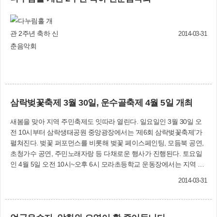
사도 진행된다. 한편 지난해 서부산권에서는 처음
벌여왔다. 3월 말 공사를 마무리 짓고, 매표소와 홈
으로 5월 3일부터 열흘간 명품가로공원에서 열린
페이지 등 운영시스템을 구축한 다음, 오는 4월 25
‘2013 사상 신바람 봄꽃축제’엔 51만여 명이 다녀
일 준공식을 갖고 운영에 들어갈 예정이다. 모험놀
가는 등 대성황을 이뤘다. 녹지공원과 (☎310-
2014-03-31
이장엔 거대한 범선 형태의 ‘복합어드벤처 타
4531~6)
워’(사진)와 짚라인을 갖춘 모험시설(6월 말까지
무료 이용)이 들어섰다. 또 190㎡ 규모의 ‘바운싱
돔’을 비롯해 롤러 미끄럼틀, 지네시소, 스파이더
네트, 인공암벽타기, 3방향 슬라이드 등 7종의 놀
이시설을 설치했으며 바닥분수, 벤치, 휴식 공간
삼락벚꽃축제 3월 30일, 운수골축제 4월 5일 개최
등도 함께 들어섰다. 녹지공원과 (☎310-
4522~3)
새봄을 맞아 지역 주민축제도 잇따라 열린다. 일요일인 3월 30일 오
전 10시부터 삼락생태공원 중앙광장에서는 ‘제6회 삼락벚꽃축제’가
펼쳐진다. 벚꽃 퍼포먼스를 비롯해 벚꽃 페이스페인팅, 모듬북 공연,
초청가수 공연, 주민노래자랑 등 다채로운 행사가 진행된다. 토요일
인 4월 5일 오전 10시~오후 6시 모라초등학교 운동장에서는 지역 주
민들의 화합잔치인 ‘제9회 운수골축제’가 개최된다. 삼락동
2014-03-31
(☎310-3002) 모라3동 (☎310-3041)