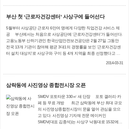
의를 제공하고 있다. 종합민원과 (☎310-7979)
타리클럽과 사상구장애인체육회 관계자들은 “장
애인과 비장애인이 한데 어우러져 봄바람이 부는
부산 첫 ‘근로자건강센터’ 사상구에 들어선다
강변길을 함께 걸으면서 서로를 이해하고 우의를
돈독히 할 수 있을 것”이라며 많은 참여를 당부했
5월부터 사상공단 근로자 6만여 명에게 다양한 직업건강 서비스 제
다. 자치행정과 (☎310-4122~3)
공 부산에서는 처음으로 사상공단에 ‘근로자건강센터’가 들어선다.
고용노동부 산하기관인 한국산업안전보건공단은 2월 27일 그동안
전국 13개 기관이 참여해 평균 3대1의 경쟁률을 보인 ‘근로자건강센
터 설치 대상지’로 사상구와 구미 등 4개 지역을 최종 선정했다고 밝
혔다. 특히 이번 ‘근로자건강센터’ 유치엔 사상구와 인제대 부산백병
2014-03-31
원이 상호 협력해 노력한데다 구청 관계자들이 심사 당일 프레젠테이
션에 직접 참석하여 사상공단 유치에 대한 강한 의지를 보여줌으로써
심사위원들로부터 좋은 평점을 받은 것으로 알려졌다.‘부산근로자건
삼락동에 사진영상 종합전시장 오픈
강센터’는 오는 5월 감전동에 500㎡ 이상 규모로 설치·개소하며, 근골
격계질환예방실, 직업환경상담실 등 5실이 들어설 예정이다. 건강센
SMDV 포토타운 330㎡ 새 단장 포토 갤러리·카
터에서는 직업환경의학전문의, 산업간호사, 산업위생기사, 물리 및
페 등 무료 개방 최근 삼락동에 부산 최대 규모
운동처방사, 심리상담사 등 15명의 산업보건 전문가들이 50인 미만
의 사진영상종합전시장이 문을 열어 관심을 모으
사업장 근로자를 대상으로 직업병 예방을 위한 건강진단 및 상담, 근
고 있다. 사진영상 기자재 전문 메이커인
골력계·뇌심혈관질환 예방, 직무스트레스·근무환경 상담 등의 서비
SMDV(대표 김종석)는 사상구 낙동대로 1532에
스를 제공한다. 건강센터엔 안전보건공단이 연간 4억4천만 원씩 최
위치한 이 회사 건물 1층 330㎡를 리모델링해 포