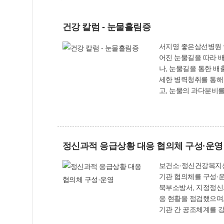
건강 칼럼 - 눈물흘림증
서지영 좋은삼선병원 안과 과장 눈물흘림증의 원인 눈물은 눈물샘에서 생성되어 눈을 적신 후, 눈물
어진 눈물길을 따라 배
나, 눈물길을 통한 배출에 문제가 생
세한 병력청취를 통해 
고, 눈물의 과다분비를
점의 위치에 이상이 있
물소관 관류술’을 시
되는지 보는 검사입니다
종양이나 코 및 부비동
정신과적 응급상황 대응 협의체 구성·운영
원인인 경우는, 원인
점안하게 하고, 각결
보건소·정신건강복지센터·경찰서·소방서 등 8개 
면, 그 정도와 부위에
기관 협의체를 구성·운영하고 있다. 이 협의체에는 사상구보건소를 비롯해 사상구정신
성형술’이나 ‘실리콘관
북부소방서, 지정정신의료기관 3개소 등 8개 기관이
물길을 확장하여 눈물길
응 현황을 점검했으며, 대응체계의 문제점과 개
수술하므로 흉터가 남지
기관 간 공조체계를 강화하기로 했다. ‘정신과적 응급상황’이란 정신질환이 급성기 상
면 실리콘관 삽입술만
만드는 방법으로, 대부분 전