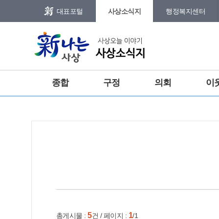
본문 바로가기
메인메뉴 바로가기
대표포털
사상소식지
행정복지센터
그램
트위터
요뉴스
종합
구정
의회
이
강
홈
e-book
인쇄
5
1
총게시물 :
건 / 페이지 :
/1