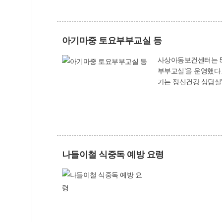
다양하며, 원인에 따
폐쇄되어 실리콘관 삽
아기마중 토요부부교실 등
사상아동보건센터는 5
부부교실’을 운영했다. 사상구보건소와 사상구정신건강복지센터(☎314-4101)는 스트레스, 우울증 등으로 어려움을 겪고 있는 주민들을 위해 
가는 정신건강 상담실’
나들이철 식중독 예방 요령