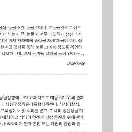
기게 되는데 즉, 눈물이 너무 과도하게 생성되거
등 현미경 검사를 통해 눈물 고이는 정도를 확인하
 검사하는데, 먼저 눈꺼풀 겉말림 등이 있어 눈물
보아 점액이나 고름이 역류하는지 확인하고, ‘눈
2019-06-29
입하여 생리식염수를 주입하여 코눈물관으로 잘 배출
물관이 얼마나 막혀있는지를 파악할 수 있습니다.
도 합니다. 눈물흘림증의 치료 눈물의 과다분비가
안구건조증이 심한 것이 원인이라면 인공눈물약을
눈물길에 문제가 있어 배출이 잘 안 되는 경우라
‘겉말림 교정술’을, 눈물점 협착이 있다면 ‘눈물점
 볼 수 있습니다. ‘실리콘관 삽입술’은 좁아진 눈
국소마취 하에서 피부 절개 없이 코내시경을 통해
능합니다. 그러나 코눈물관이 완전 폐쇄된 경우라
 막혀버린 눈물길을 대신할 새로운 눈물 배출로를
’의 원인은 매우