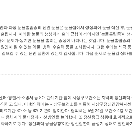
점, 눈물소관, 눈물주머니, 코눈물관으로 이루
출됩니다. 이러한 눈물의 생성과 배출에 균형이 깨어지면 ‘눈물흘림증’이 생
기면 눈물을 흘리는 증상이 나타나는 것입니다. 눈물흘림증의 진단 먼저 환자에게 증상을 자세히 물어보고, 상
원인이 될 수 있는 약물, 병력, 수술력 등을 조사합니다. 그런 후에는 세극 
 일으킬 수 있는 원인 질환이 있는지 검사합니다. 다음 순서로 눈물길 상태를
지는 않은지, 눈물점이 잘 열려있는지를 확인한 후, 눈물주머니 부위를 눌러
행합니다. ‘눈물소관 관류술’이란, 눈물점을 통해 뭉툭한 관류용 바늘을 삽
. 이 검사를 통해 눈물길의 이상 부위와 정도 즉, 눈물점, 눈물소관, 코눈
의 질환이 원인으로 의심될 때에는 X-ray나 CT 검사를 추가로 시행하기
이 되는 질환을 치료하여 눈물이 과다하게 생성되지 않도록 합니다. 가령, 
막염이 원인이라면 안약으로 치료하여 자극 요인을 없애주는 것입니다. 반면 
관계기관 참여 사상구보건소는 지역의 정신과적 응급상황에 보다 효과적으로 대응하기 위해 관계
 따라 치료법을 달리하여 치료해야 합니다. 즉, 눈물점 겉말림이 있는 경우는 
건강복지센터, 사상구중독관리통합지원센터, 사상경찰서,
 삽입술’을 시행하고, 코눈물관이 좁아진 경우에는 ‘실리콘관 삽입술’을 시행해
 참여한다. 협의체는 5월 24일 보건소 4층 보건교육장에서 첫 회의를 열고, 지역의 정신응급 대
을 따라 실리콘관을 삽입하는 것으로 평균 3~6개월 후 제거하게 되는데, 
선방안을 논의했다. 또 정신응급 상황에 효과적으로 대처하고 지역의 안전과 건강 증진을 위해 관계
 않으며, 10~20분 정도 소요되는 간단한 시술이므로 빠른 일상복귀가 가
태로 발현하거나 악화되어 환자 본인 또는 타인의 안전과 건강
으로 해결되기는 어렵고 ‘눈물주머니 코안 연결술’을 시행해야 하는데, 이는
에 위협이 되는 상황을 말한다. 보건소 건강증진과(☎310-5154)
신 마취 하에서 시행되며 눈물주머니 주변의 뼈를 뚫어 골공을 만드는 수술입니다. 이렇게 ‘눈물흘림증