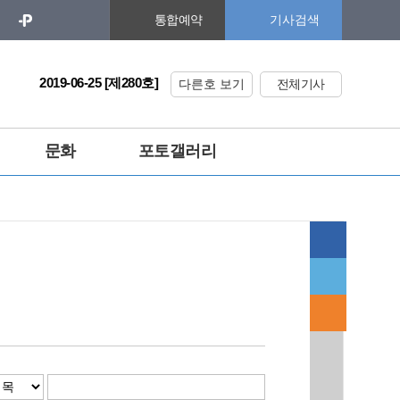
기사검색
통합예약
2019-06-25 [제280호]
다른호 보기
전체기사
문화
포토갤러리