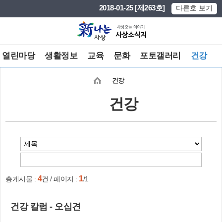
본문 바로가기
메인메뉴 바로가기
2018-01-25 [제263호]
다른호 보기
열린마당
생활정보
교육
문화
포토갤러리
건강
건강
건강
4
1
총게시물 :
건 / 페이지 :
/1
건강 칼럼 - 오십견