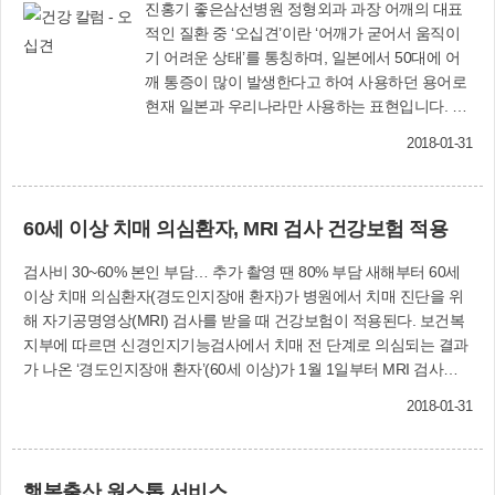
진홍기 좋은삼선병원 정형외과 과장 어깨의 대표
적인 질환 중 ‘오십견’이란 ‘어깨가 굳어서 움직이
기 어려운 상태’를 통칭하며, 일본에서 50대에 어
깨 통증이 많이 발생한다고 하여 사용하던 용어로
현재 일본과 우리나라만 사용하는 표현입니다. 여
러 원인에 의해 운동범위가 제한된 상태에 이르게
2018-01-31
되어 ‘어깨관절의 강직’ 또는 얼어붙은 어깨라는 표
현의 ‘동결견’으로도 표현되고, 관절을 싸고 있는
관절낭에 염증발생하면서 주변에 들러붙었다는
60세 이상 치매 의심환자, MRI 검사 건강보험 적용
의미의 ‘유착성관절낭염’ 등이 같은 표현으로 사용
되고 있습니다. ‘오십견’은 특별한 원인 없이 발생
검사비 30~60% 본인 부담… 추가 촬영 땐 80% 부담 새해부터 60세
하는 경우도 있지만 회전근개 파열이나 석회성 건
이상 치매 의심환자(경도인지장애 환자)가 병원에서 치매 진단을 위
염 같이 어깨 질환과 연관되어 나타나는 경우가 있
해 자기공명영상(MRI) 검사를 받을 때 건강보험이 적용된다. 보건복
습니다. 국내 조사에 따르면 회전근개 파열 환자
지부에 따르면 신경인지기능검사에서 치매 전 단계로 의심되는 결과
중 30%에서 오십견이 동반되었고, 오십견 환자 중
가 나온 ‘경도인지장애 환자’(60세 이상)가 1월 1일부터 MRI 검사를
회전근개 파열 동반비율은 53%에 이릅니다. 또한
받으면 검사비용의 30~60%만 부담하면 된다고 밝혔다. 뇌 MRI 검사
당뇨나 갑상성 질환과 같은 전신질환에 의해 유발
2018-01-31
는 촬영기법과 범위가 환자별로 매우 다양해 부담금 수준은 환자마다
되기도 합니다. 오십견의 증상은 통증을 동반하며
다르지만, 건강보험 적용 시 환자 본인부담금은 기본 촬영이 7만~15
관절운동범위가 점차 감소하게 됩니다. 실제로 증
만원, 정밀 촬영이 15만~35만원 수준일 것으로 예상된다. 또 ▲경도
상을 자각하더라도 일상생활에 문제가 될 만큼 진
행복출산 원스톱 서비스
인지장애 진단 시 최초 1회 촬영 이후 경과관찰을 하면서 추가 촬영