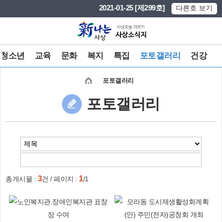
본문 바로가기
메인메뉴 바로가기
2021-01-25 [제299호]
다른호 보기
청소년
교육
문화
복지
특집
포토갤러리
건강
포토갤러리
포토갤러리
3
1
총게시물 :
건 / 페이지 :
/1