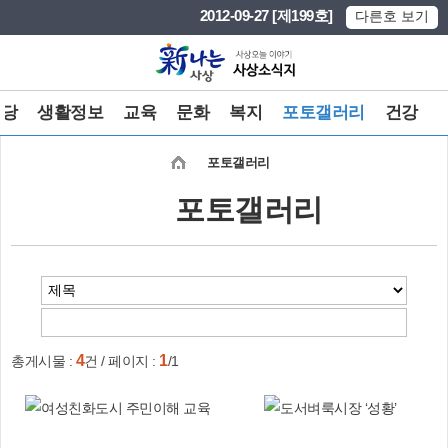
본문 바로가기
메인메뉴 바로가기
2012-09-27 [제199호]
다른호 보기
마당
생활정보
교육
문화
복지
포토갤러리
건강
포토갤러리
포토갤러리
4
1
총게시물 :
건 / 페이지 :
/1