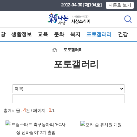
본문 바로가기
메인메뉴 바로가기
2012-04-30 [제194호]
다른호 보기
마당
생활정보
교육
문화
복지
포토갤러리
건강
포토갤러리
포토갤러리
4
1
총게시물 :
건 / 페이지 :
/1