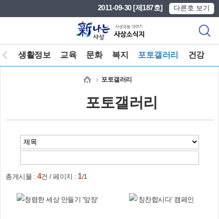
본문 바로가기
메인메뉴 바로가기
2011-09-30 [제187호]
다른호 보기
마당
생활정보
교육
문화
복지
포토갤러리
건강
포토갤러리
포토갤러리
4
1
총게시물 :
건 / 페이지 :
/1