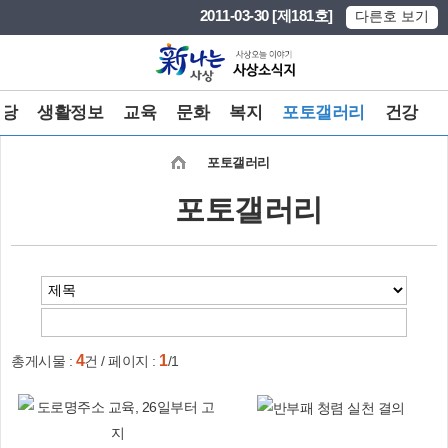
본문 바로가기
메인메뉴 바로가기
2011-03-30 [제181호]
다른호 보기
마당
생활정보
교육
문화
복지
포토갤러리
건강
포토갤러리
포토갤러리
4
1
총게시물 :
건 / 페이지 :
/1