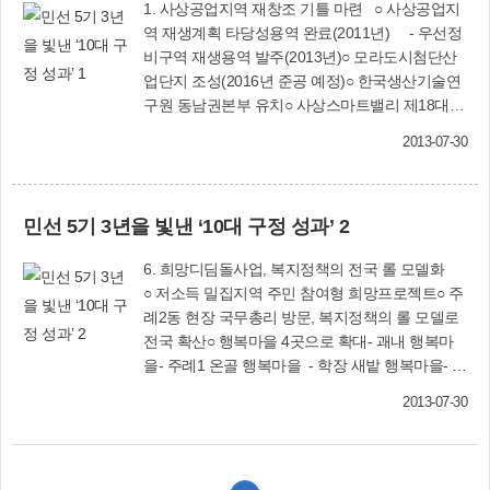
1. 사상공업지역 재창조 기틀 마련 ○ 사상공업지
역 재생계획 타당성용역 완료(2011년) - 우선정
비구역 재생용역 발주(2013년)○ 모라도시첨단산
업단지 조성(2016년 준공 예정)○ 한국생산기술연
구원 동남권본부 유치○ 사상스마트밸리 제18대
대통령 공약사항 포함○ 첨단신발융합허브센터 건
2013-07-30
립 추진 2. 사상∼김해간 경전철 개통, 광역교통중
심도시 부상 ○ 2011년 9월 경전철 개통, 광역교통
시대 개막 - 노선 23㎞, 정거장 21개소, 차량기지
민선 5기 3년을 빛낸 ‘10대 구정 성과’ 2
1개소○ 사상∼하단간 도시철도 건설(2018년 개통
예정)○ 부전∼마산간 복선전철(경전선) 건설(2014
6. 희망디딤돌사업, 복지정책의 전국 롤 모델화
년 착공2018년 개통 예정)○ 위험도로 구조개선 및
○ 저소득 밀집지역 주민 참여형 희망프로젝트○ 주
교통사고 잦은 곳 개선사업 - 사상농협∼백양대
례2동 현장 국무총리 방문, 복지정책의 롤 모델로
로, 엄궁삼거리 3. 광장로, 서부산권 대표 문화·여
전국 확산○ 행복마을 4곳으로 확대- 괘내 행복마
가공간으로 재창조 ○ 광장로 명품가로공원 조성
을- 주례1 온골 행복마을 - 학장 새밭 행복마을- 덕
(2013년 2월)○ 청년문화공간 CATs(컨테이너 아트
포 한내 행복마을 7. 복합문화·복지·체육시설 ‘다
터미널) 건립(2013년 5월)○ 특화거리(사상 루체비
2013-07-30
누림센터’ 개관 ○ 주요시설 : 체육관, 공연장, 주민
스타) 조성 추진 ○ 삼락천 음악분수대 설치(2013
복지시설 등 - 사 업 비 : 287억원 - 개 관 일 :
년 5월)○ ‘강변나들교’ 및 프로포즈존 설치 4. 부
2012년 4월 23일○ 엄궁복지센터 ‘사랑채’ 개소(
산 최초 여성친화도시 선정, 육아종합지원센터 건
2013년 4월 17일)○ 덕포복지센터 ‘디딤돌’ 개소(