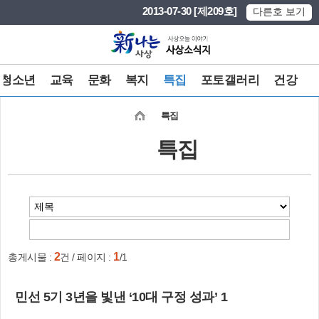
본문 바로가기
메인메뉴 바로가기
2013-07-30 [제209호]
다른호 보기
청소년
교육
문화
복지
특집
포토갤러리
건강
특집
특집
2
1
총게시물 :
건 / 페이지 :
/1
민선 5기 3년을 빛낸 ‘10대 구정 성과’ 1