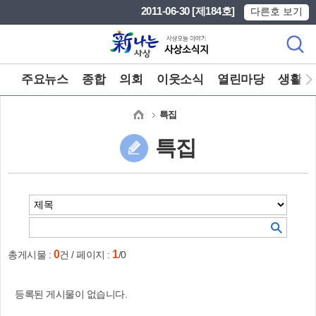
본문 바로가기
메인메뉴 바로가기
2011-06-30 [제184호]
다른호 보기
주요뉴스
종합
의회
이웃소식
열린마당
생활정
특집
특집
0
1
총게시물 :
건 / 페이지 :
/0
등록된 게시물이 없습니다.