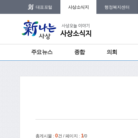
본문 바로가기
메인메뉴 바로가기
대표포털
사상소식지
행정복지센터
그램
트위터
주요뉴스
종합
의회
건강
홈
e-book
인쇄
0
1
총게시물 :
건 / 페이지 :
/0