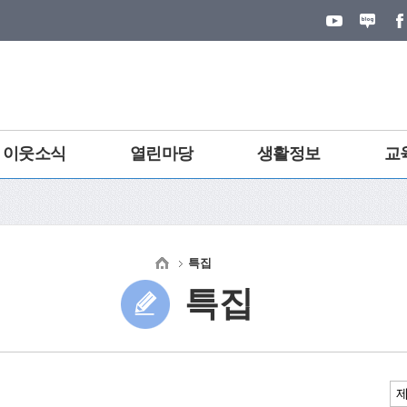
이웃소식
열린마당
생활정보
교
특집
특집