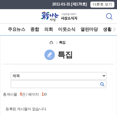
본문 바로가기
메인메뉴 바로가기
2011-01-31 [제179호]
다른호 보기
주요뉴스
종합
의회
이웃소식
열린마당
생활정
특집
특집
0
1
총게시물 :
건 / 페이지 :
/0
등록된 게시물이 없습니다.