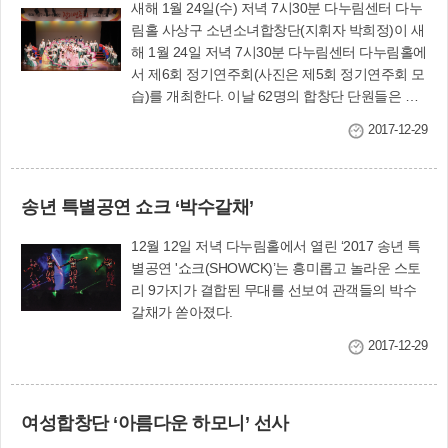
새해 1월 24일(수) 저녁 7시30분 다누림센터 다누
림홀 사상구 소년소녀합창단(지휘자 박희정)이 새
해 1월 24일 저녁 7시30분 다누림센터 다누림홀에
서 제6회 정기연주회(사진은 제5회 정기연주회 모
습)를 개최한다. 이날 62명의 합창단 단원들은 맑
고 고운 목소리로 ‘그대에게’, ‘추천가’ 등 10여 곡을
2017-12-29
선사할 예정이다. 이날 공연 후 지난 1년간 모범적
인 활동을 펼친 우수단원 9명(김나영, 김나윤, 김
보민, 김우희, 김윤아, 송지연, 여다은, 정혜린, 최
송년 특별공연 쇼크 ‘박수갈채’
수정)에게는 구청장 표창을 수여할 예정이다. 소년
소녀합창단은 우리 구 대표로 전국소년소녀합창
12월 12일 저녁 다누림홀에서 열린 ‘2017 송년 특
경연대회에 참가하고, 가을에 열리는 사상강변축
별공연 '쇼크(SHOWCK)’는 흥미롭고 놀라운 스토
제에 특별 출연해 축하공연을 하는 등 활발한 활동
리 9가지가 결합된 무대를 선보여 관객들의 박수
을 하고 있다. 또 사회복지시설을 찾아가 위문공연
갈채가 쏟아졌다.
을 하는 등 음악봉사 활동도 하고 있다. 문화교육
홍보과(☎310-4064)
2017-12-29
여성합창단 ‘아름다운 하모니’ 선사