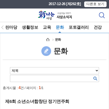
본문 바로가기
메인메뉴 바로가기
2017-12-26 [제262호]
다른호 보기
열린마당
생활정보
교육
문화
포토갤러리
건강
문화
문화
4
1
총게시물 :
건 / 페이지 :
/1
제6회 소년소녀합창단 정기연주회