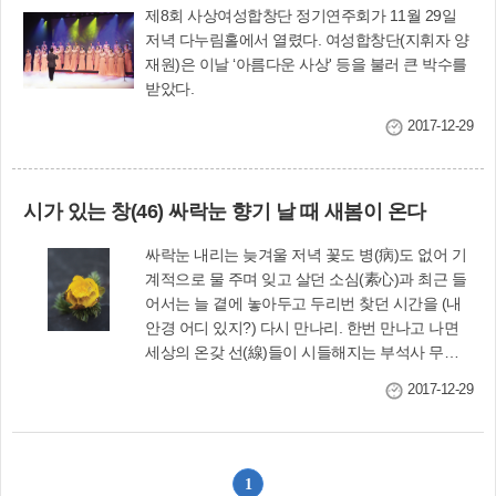
제8회 사상여성합창단 정기연주회가 11월 29일
저녁 다누림홀에서 열렸다. 여성합창단(지휘자 양
재원)은 이날 ‘아름다운 사상' 등을 불러 큰 박수를
받았다.
2017-12-29
시가 있는 창(46) 싸락눈 향기 날 때 새봄이 온다
싸락눈 내리는 늦겨울 저녁 꽃도 병(病)도 없어 기
계적으로 물 주며 잊고 살던 소심(素心)과 최근 들
어서는 늘 곁에 놓아두고 두리번 찾던 시간을 (내
안경 어디 있지?) 다시 만나리. 한번 만나고 나면
세상의 온갖 선(線)들이 시들해지는 부석사 무량
수전 가벼이 살짝 쳐든 처마의 선을 받침기둥 하나
2017-12-29
와 수인사하고 서로 팔로 받치고 서 있으리. 싸락
눈 맞으며. 다음엔 마음놓고 금가리. ---황동
규 시 「풍장 52」 전문 사진 박준홍 싸락눈이 내
린다. 싸락눈에서 봄 향기가 난다. 33년 전의 기억
1