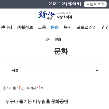
본문 바로가기
메인메뉴 바로가기
2012-11-28 [제201호]
다른호 보기
린마당
생활정보
교육
문화
복지
포토갤러리
건
문화
문화
7
1
총게시물 :
건 / 페이지 :
/1
누구나 즐기는 다누림홀 문화공연