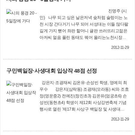
넷 홈페이지(http://cafe. daum.net/sasangculture)
참가, 그동안 갈고 닦은 노래 실력과 장기를 맘껏
를 통해 정기 공연이 안내되는데 유명 아티스트의
진명주 (시
뽐냈다. 영예의 대상은 투빅(2BiC)의 발라드곡 ‘또
공연은 불티나게 전화예약(☎316-9111)이 이뤄져
인) 나무 되고 싶은 날은저녁 숲처럼 술렁이는 노
한 여잘 울렸어’를 열창한 이승재(21) 군이 수상했
좌석이 금방 매진된다고 한다. 또 특정 장르에만
천 시장 간다거기 나무 되어 서성대는 이들 많다팔
고, 금상은 GOD의 ‘촛불 하나’를 멋들어지게 부른
치우치지 않고 클래식은 물론 국악, 연극, 마당극
길게 가지 뻗어 좌판 할머니 귤판 쓰러뜨리고젊은
장호연(신정고2) 학생이 받았으며, 은상은 맑고 청
등 남녀노소 누구나 즐길 수 있는 다양한 장르가
아저씨 얼음 풀린 동태도 꿰어 올리는노천시장에
아한 목소리로 나비의 ‘다이어리’를 노래한 김예진
무대에 오른다. 연말에 마련될 오케스트라 공연은
선 구겨진 천 원도 한몫이다 그리고사람이 내민 손
(덕문여고1) 학생이 안았다. 또 21개 동아리 가운
그래서 더 기대가 된다. 멋진 공연을 관람하는데
2012-11-29
다른 사람이 잡아 주는 곳깎아라, 말아라, 에잇 덤
데 우수 동아리로 선정된 덕포여중 댄스동아리
비용이 너무 많이 들어 아직도 망설이는 사람이라
이다생을 서로 팽팽히 당겨 주는 일은, 저녁 숲바
‘D.O.S’와 모동중 댄스동아리 ‘P.O.D’가 무대를 뜨
면 우리 사상구 다누림홀에서 만큼은 그런 걱정은
람에 언뜻 포개지는 나무 그림자 닮았다새들의 입
겁게 달구었다. 이날 청소년과 가족 등 2천여 명은
주머니 속에 넣어 두어도 좋을 것 같다. 온 가족이
구민백일장·사생대회 입상작 48점 선정
에서 튀어나와 지저귀고 포르릉 날다가장바구니
가요제도 즐기고, 야외무대 옆에 마련된 체험부스
연말을 맞아 수준 높은 공연을, 그것도 무료로 감
에, 검정 비닐봉지에 깃들면가지 끝에 매달고 총총
4곳과 청소년참여존, 생명평화존에서 전래놀이,
상하고 싶다면 사상문화원 홈페이지 방문만 한다
강은지·조광재씨 김온유·손성빈 학생, 영예의 최
돌아오는 길사람의 그림자, 나무처럼 길다
수공예, 마술 등 다양한 체험을 하고 ‘신바람이’와
면 OK!. 공연장의 문턱을 낮추고 우리 가족의 문화
우수 강은지(삼락동) 조광재(모라동) 씨와 조효
이면우, 〈노천시장〉 전문 막 쪄낸 어
사진도 찍으며 즐거운 시간을 보냈다. 문의 : 문화
수준을 한 단계 올리는 ‘다누림홀 문화공연’은 사상
정(영운중2) 전예진(창진초3) 김온유(엄궁초6) 손
묵의 냄새가 강렬하게 코끝을 자극한다. 김이 서린
홍보과(☎310-4372)사상구청소년수련관(☎316-
구민의 사랑에 매진이 점점 빨라질 것 같다. 황 은
성빈(동현초4) 학생이 제12회 사상강변축제 기념
좌대 앞에서 어묵을 먹고 있는 사람들, 주인 따라
2214)
영 (명예기자)
행사로 열린 ‘제17회 사상구 백일장 및 사생대
개 한 마리 포식 중이다. 우연히 들른 날이 5일 장
회’에서 최우수의 영예를 안았다. 백일장 및 사생
날이다. 골목 끝, 어둠이 자루처럼 무거운 제 몸을
2012-11-29
대회 심사위원회는 10월 24일부터 11월 6일까지
질질 끌며 들어서고 있었다. 군데군데 장을 마감하
출품작 130점(운문·산문 36점, 그림 94점)을 대상
고 떠난 이들의 자리가 움푹하니 구멍을 내고 있었