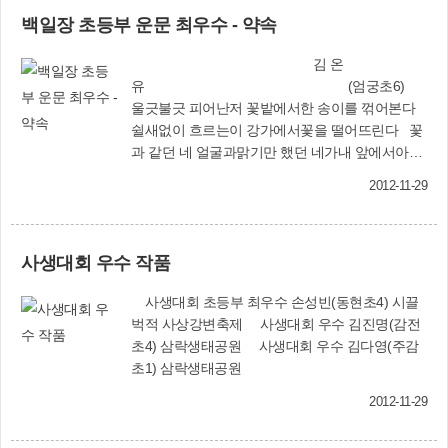
으로 엄정한 심사를 한 후 강씨의 작품 ‘삼락생태
다. 파장 분위기다. 서둘러야 한다. 떠리미를 외치
백일장 초등부 운문 최우수 - 약속
공원, 날 이곳에 머무르게 하는 이유’를 백일장 일
는 사람들. 천수만에 철새들이 돌아오듯이, 가창오
반부 산문 최우수 작품으로 뽑는 등 모두 48점(운
리의 화려한 군무가 시작되듯이 왁자하니 활기가
김 온
문·산문 15점, 그림 33점)을 입상작으로 선정했다.
넘친다. 무엇이 있을까? 골목 시장 끝까지 빠르게
유 (엄궁초6)
입상자에 대해서는 별도의 시상식을 갖지 않고 학
훑고 지나간다. 중간중간 몇 군데 눈도장을 찍는
울긋불긋 피어난저 꽃밭에서한 송이를 꺾어본다
교 또는 자택으로 상장을 우송했으며, 입상작은 내
다. 한번 주욱 훑어보고 갔던 길을 되돌아 나온다.
쉴새없이 흐르는이 강가에서꽃을 떨어뜨린다 꽃
년 1월말 발간될 『사상문예』 제17호에 수록할
활시위처럼 팽팽한 시선들. 쳐다보면 그냥 지나치
과 같던 네 얼굴과맑기만 했던 네가내 앞에서아른
예정이다. 문의 : 문화홍보과(☎310-4065) 입상
지 못하리라. 좌판에 깔린 상품으로만 눈을 주다
거린다 작년, 재작년이 맘때너와 나의 약속 마지
자 명단 《백일장》 ◇일반부 산문▷최우수 강
이크, 빨간 다라이 앞의 할머니 손짓에 딱 멈췄다.
2012-11-29
막을 함께했던이 공원에서너와 나의 약속 꽃은 강
은지(삼락동)◇일반부 운문▷최우수 조광재(모라
호물호물, 웃음이 백마디 외침보다 강하다. 셈을
물을 타고너에게로 전해지길마지막이 아니라다음
동) ▷우수 박경수(주례동) ▷장려 손복동(감전
마치고 돌아서기 무섭게 다시 누군가를 향해 손을
을 부르는약속 너와 나의 약속
동)◇중고등부 산문▷최우수 조효정(영운중2)◇
흔든다. 시간이 흐를수록 덤을 얹는 손저울들이 푸
사생대회 우수 작품
초등부 산문▷최우수 전예진(창진초3) ▷우수 김
짐해진다. 동태를 팔던 젊은 아낙이 드디어 떨이를
형우(모라초3) 김서희(괘법초2) ▷장려 이지현(학
했다. 활짝 웃는 아낙의 두 볼이 발갛다. 털을 골라
사생대회 초등부 최우수 손성빈(동현초4) 시끌
진초6) 정유진(괘법초2) 나윤진(덕포초2) 손다빈
주는 원숭이의 엉덩이처럼 빨간 꽁지에 불을 매달
벅적 사상강변축제 사생대회 우수 김진명(감전
(동현초6)◇초등부 운문▷최우수 김온유(엄궁초
고 가는 자전거. 내일 아침 저이의 밥상에는 시원
초4) 삼락생태공원 사생대회 우수 김다영(주감
6) ▷우수 염호진(괘법초2) ▷장려 김민재(주감초
한 동태국이 오르겠다. 하루하루 반복되는 일상,
초1) 삼락생태공원
3)〈이상 15명〉 《사생대회》◇중고등부▷우
깜빡이를 켜며 잠시 유턴하면 생각지도 못한 작은
수 김동국(부일디자인고1) 지인혜(신라중2) 강유
행복이라는 이름이 불특정 다수에게 마른 꽃가루
2012-11-29
진(신라중2)◇초등부▷최우수 손성빈(동현초4)
를 뿌리며 쏟아지는 것을 볼 수 있다. 코끝을 스치
▷우수 김다영(주감초1) 김진명(감전초4) ▷장려
는 알싸함이 밝은 알전구를 켜고 우리를 맞는 것을