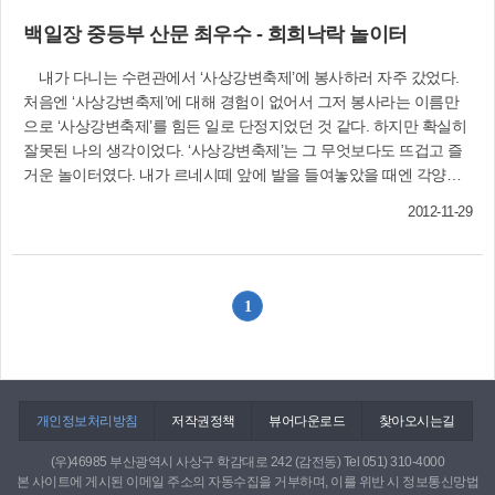
조형래(모덕초3) 박지수(동주초2) 김나은(신명초
볼 수 있다. 행복은 그리 크지 않아도 좋다.
백일장 중등부 산문 최우수 - 희희낙락 놀이터
1) ▷특선 김세진(주감초2) 김소진(학진초2) 임우
진(엄궁초1) 김다현(창진초3) 정수현(창진초1) 나
내가 다니는 수련관에서 ‘사상강변축제’에 봉사하러 자주 갔었다.
지은(사상초1) 박정빈(엄궁초2) 전상현(주감초4)
처음엔 ‘사상강변축제’에 대해 경험이 없어서 그저 봉사라는 이름만
▷입선 김민주(경남정보대 유치원) 성윤서(모덕초
으로 ‘사상강변축제’를 힘든 일로 단정지었던 것 같다. 하지만 확실히
3) 한민희(모덕초3) 이준호(동주초2) 윤인성(감전
잘못된 나의 생각이었다. ‘사상강변축제’는 그 무엇보다도 뜨겁고 즐
초2) 예다경(삼덕초5) 이혜인(사상초1) 안현영(모
거운 놀이터였다. 내가 르네시떼 앞에 발을 들여놓았을 때엔 각양각
덕초1) 박민주(동주초2) 정민영(사상초1) 윤원빈
색의 사람들이 분주하게 움직이고 있었다. 뜨거운 땡볕 아래 의자를
(동주초1) 김민재(동주초1) 정혜린(모덕초2) 조원
2012-11-29
옮기고 닦는 학생들, 무거운 짐을 옮기는 아저씨들, 축제 장비를 체크
준(창진초1) 심현우(덕포초2) 최가은(엄궁초1)
하는 선생님들까지 모두 땀을 삐질삐질 흘리며 열심히 하는 것 같았
〈이상 33명〉
다. 보기만 해도 덥고 힘들어 보였다. 허나 그들의 표정은 날 놀라게
하였다. 아무도 인상을 찌푸리는 이가 없었다. 모두가 해맑게 웃고 있
1
었다. 그렇게 놀란 가슴을 진정시키고 나도 봉사에 동참하였다. 난 눈
코 뜰 새 없이 움직였다. 그렇게 시간이 흘러 축제가 시작되었다. 북
소리가 크게 울려 퍼졌다. 그 소리에 따라 내 가슴도 크게 뛰고 있었
다. 가슴이 설레고 벅찼다. 무엇인가 날 미치도록 흥분시키고 있었다.
많은 체험부스에 사람들이 몰려들기 시작했다. 엄마의 손을 잡고 온
개인정보처리방침
저작권정책
뷰어다운로드
찾아오시는길
아이부터 팔짱을 낀 커플들까지 모두 축제를 즐기고 있었다. 난 체험
(우)46985 부산광역시 사상구 학감대로 242 (감전동) Tel 051) 310-4000
부스를 운영하다가도 흥겨운 음악소리가 들리면 힐끔힐끔 무대를 쳐
본 사이트에 게시된 이메일 주소의 자동수집을 거부하며, 이를 위반 시 정보통신망법
다보다 흠칫흠칫 놀라기 일쑤였다. 내 또래의 아이들이 가수 뺨치는