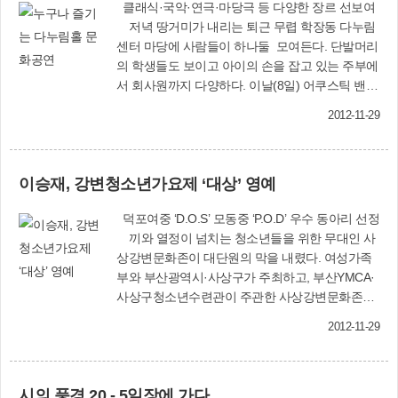
클래식·국악·연극·마당극 등 다양한 장르 선보여
저녁 땅거미가 내리는 퇴근 무렵 학장동 다누림
센터 마당에 사람들이 하나둘 모여든다. 단발머리
의 학생들도 보이고 아이의 손을 잡고 있는 주부에
서 회사원까지 다양하다. 이날(8일) 어쿠스틱 밴드
‘JUDE’(쥬드)의 명성을 익히 알고 찾아온 이도 있
2012-11-29
고, 다누림홀에서 정기적으로 열리는 수준 높은 공
연을 그것도 무료라는 달콤한 혜택을 누리기 위해
찾은 사람들까지 각양각색의 청중들이 좌석을 가
이승재, 강변청소년가요제 ‘대상’ 영예
득 메우고 있다. 화려한 무대 조명 불빛에 따라 박
수도 치며 환호하는 객석과 무대의 분위기는 다누
덕포여중 ‘D.O.S’ 모동중 ‘P.O.D’ 우수 동아리 선정
림센터를 들썩이게 하는데 밴드공연의 묘미를 느
끼와 열정이 넘치는 청소년들을 위한 무대인 사
끼기에 딱 맞는 것 같다. 하단에서 처음 방문했다
상강변문화존이 대단원의 막을 내렸다. 여성가족
는 대학생은 “보통 콘서트나 음악 공연의 경우 적
부와 부산광역시·사상구가 주최하고, 부산YMCA·
지 않은 티켓가격에 부담이 큰데 이렇게 잘 꾸며진
사상구청소년수련관이 주관한 사상강변문화존은
홀에서 수준 높은 공연이 ‘무료’라는 혜택까지 있어
11월 3일 오후 3시 괘법동 르네시떼 앞 광장에서
당장에라도 이사 오고 싶다”고 말한다. 다누림홀에
2012-11-29
올해 마지막 무대를 펼쳤다. 특히 강변청소년가요
서는 한 달에 2∼3번 정도 정기적으로 공연이 열리
제 결선엔 지난 4월부터 10월 말까지 7개월 동안
는데 정보에 발 빠르게 움직이는 사람이라면 언제
‘악(樂)소리 나는 토요일’이라는 주제로 모두 9차례
나 좋은 공연을 관람할 수 있다. 사상문화원 인터
시의 풍경 20 - 5일장에 가다
진행된 예선에서 1, 2등을 차지한 16개 팀 18명이