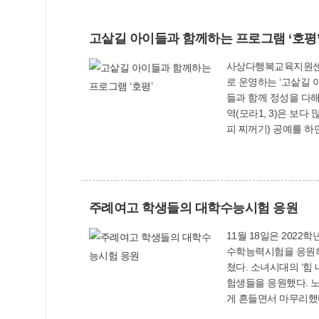
고샅길 아이들과 함께하는 프로그램 ‘호평
사상다행복교육지원센터 4개 권역별사업 첫 
로 운영하는 ‘고샅길 아이들과 함께하는 프로
들과 함께 정성을 다해
역(모라1, 3)은 보
피 찌꺼기) 공예를 하면서 자원 재활용에 대
사상 재미탐사단’을 
에 대해 이야기하는 뜻깊은 시간을 가졌다. 제4권역(학장, 엄궁)은 ‘다함께
사를 준비한 뒤 코로나19 방
씨앗을 바탕으로 내년
주례여고 학생들의 대학수능시험 응원
11월 18일은 202
수학능력시험을 응원하기
쳤다. 소녀시대의 ‘힘 내!(Way To GO)’라는 곡에 맞춰 1, 2학년 학생들은 수행평가로 바쁜 일정 속에서도 1주일간 틈틈이 준비한 춤을 추며 3학년 수
험생들을 응원했다. 노
게 흔들면서 마무리했다. 이를 본 3학년 학생들은 눈물을 글썽이며 “응원해줘서 고맙다”, “힘이 된다”, “바빴을 텐데 열심히 준
다”라고 말하며 재학생들에게 감사한 마음을 전했다. 이에 앞서