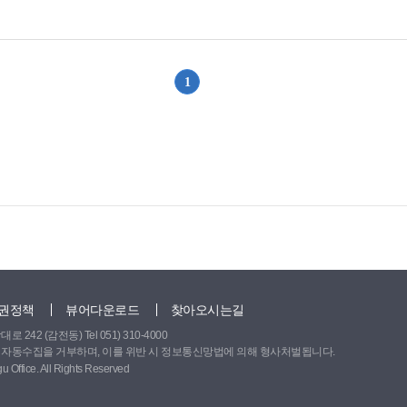
을 준비하느라 고생 많이 하셨을 텐데 좋은 결과가 있길 응원합니다! 청소
고2)
1
위로
권정책
뷰어다운로드
찾아오시는길
242 (감전동) Tel 051) 310-4000
 자동수집을 거부하며, 이를 위반 시 정보통신망법에 의해 형사처벌됩니다.
 Office. All Rights Reserved