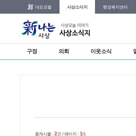
본문 바로가기
메인메뉴 바로가기
대표포털
사상소식지
행정복지센터
그램
트위터
합
구정
의회
이웃소식
건강
홈
e-book
인쇄
2
1
총게시물 :
건 / 페이지 :
/1