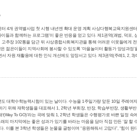
’
시행 내년엔 확대 운영 계획 사상다행복교육지원센터가 올해 처음 시행하는 4개 권역별사업의 일환으
그램’이 좋은 반응을 얻고 있다. 제1권역(괘법, 덕포, 삼락, 감전)에서는 겨울을 맞아 지역주민들이 아이
 고추장 102통을 담근 뒤 사상종합사회복지관을 통해 어려운 이웃들에게 전달하
다 많은 젊은이들이 지역사회에 봉사할 수 있도록 ‘마을놀이터 활동가 양성과정’
한 인식 개선에도 앞장서고 있다. 제3권역(주례1, 2, 3)에서는 아동·청소년 권리옹호가 양성과정과 ‘랑랑
운영한 데 이어 주례여자중학교에서 ‘아동친화 주례마을 디자인 원탁회의’를 
 학장, 다함께 엄궁’을 주제로 아이와 부모들이 다함께 참여할 수 있는 행
역수칙을 지키면서 학장천 마을 축제, 할로윈 축제 등 소규모 축제를 진행했다. 4개 권역회장들은 “올해 
에는 마을주민과 아이들이 함께 즐길 수 있는 다양한 프로그램으로 많은 열매
다 안전하게 골목길에 뛰어놀 수 있는 사업으로 확대 운
2학년도 대학수학능력시험이 있는 날이다. 수능을 1주일가량 앞둔 10일 주
 위해 재학생들을 대표해서 1, 2학년 부회장, 반장, 학습부반장, 생활부
래의 마지막에는 좋은 성과가 있기를 바라는 마음을 담아 직접 만든 ‘잘 할 
비한 모습이 감동적이
 11월 9일에는 재학생들이 3학년 선배들에게 응원의 말을 담은 ‘메시지’와 힘을 내길