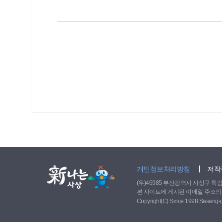
바라는 마음에서 ‘비타민’을 함께 전달했다. 수험생들 모두 이번 대입 수능
년기자 이서영(주례여
개인정보처리방침
저작
(우)46985 부산광역시 사상구 학감대로 
본 사이트에 게시된 이메일 주소의
Copyright(C) Since 1998 Sasang-gu