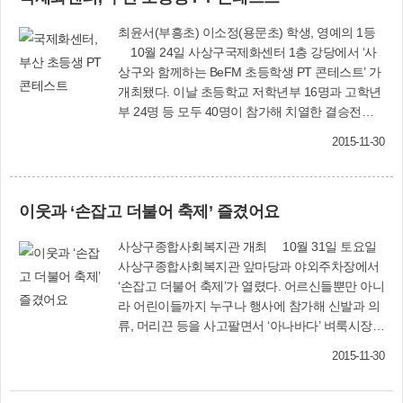
최윤서(부흥초) 이소정(용문초) 학생, 영예의 1등
10월 24일 사상구국제화센터 1층 강당에서 ‘사
상구와 함께하는 BeFM 초등학생 PT 콘테스트’ 가
개최됐다. 이날 초등학교 저학년부 16명과 고학년
부 24명 등 모두 40명이 참가해 치열한 결승전을
치렀다. 저학년부에서는 최윤서(부흥초) 학생이
2015-11-30
영예의 1등을 차지했으며, 김경린(성동초).김민주
(부곡초) 학생이 2등을 기록했다.고학년부에서는
이소정(용문초) 학생이 1등의 영예를 안았으며, 강
이웃과 ‘손잡고 더불어 축제’ 즐겼어요
정원(분포초).양화영(온천초).제현서(센텀초) 학생
이 2등의 성적을, 김세은(주감초) 학생 등 8명이 3
사상구종합사회복지관 개최 10월 31일 토요일
등의 성적을 각각 거두었다. 저학년부는 사상구청
사상구종합사회복지관 앞마당과 야외주차장에서
장상과 트로피, 고학년부는 재단법인 부산영어방
‘손잡고 더불어 축제’가 열렸다. 어르신들뿐만 아니
송 이사장상과 트로피가 수여됐다. 한편 이 행사는
라 어린이들까지 누구나 행사에 참가해 신발과 의
사상구와 부산영어방송국, 국제화센터가 함께 개
류, 머리끈 등을 사고팔면서 ‘아나바다’ 벼룩시장을
최했다. 문화교육홍보과(☎310-4922)사상구국제
직접 체험해보고, 나눔의 의미도 몸소 느껴보는 좋
화센터(☎366-0505)
2015-11-30
은 기회를 가졌다. 축제를 구경하다 허기진 배를
달래줄 김밥, 떡볶이, 파전이 준비된 먹거리 마당