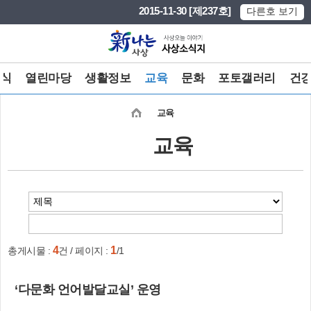
본문 바로가기
메인메뉴 바로가기
2015-11-30 [제237호]
다른호 보기
식
열린마당
생활정보
교육
문화
포토갤러리
건
교육
교육
4
1
총게시물 :
건 / 페이지 :
/1
‘다문화 언어발달교실’ 운영