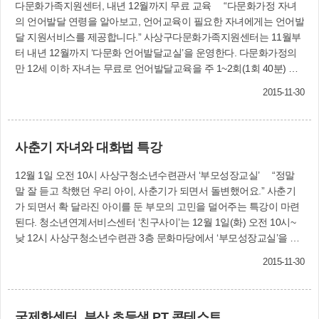
다문화가족지원센터, 내년 12월까지 무료 교육 “다문화가정 자녀
의 언어발달 연령을 알아보고, 언어교육이 필요한 자녀에게는 언어발
달 지원서비스를 제공합니다.” 사상구다문화가족지원센터는 11월부
터 내년 12월까지 ‘다문화 언어발달교실’을 운영한다. 다문화가정의
만 12세 이하 자녀는 무료로 언어발달교육을 주 1~2회(1회 40분) 받
을 수 있다. 언어발달지도사와 함께 여럿이 모둠수업하거나 1:1 방식
2015-11-30
으로 개별수업이 진행된다. 교육을 원하는 자녀는 사전 예약을 하고
부모면담과 언어발달평가를 받으면 된다. 보육시설과 학교에서 3명
이상이 신청하면 방문도 가능하다. 보다 자세한 사항은 사상구다문화
사춘기 자녀와 대화법 특강
가족지원센터(☎328-1001, 사상구 가야대로196번길 51 다누림센터
4층)에 문의하면 된다.
12월 1일 오전 10시 사상구청소년수련관서 ‘부모성장교실’ “정말
말 잘 듣고 착했던 우리 아이, 사춘기가 되면서 돌변했어요.” 사춘기
가 되면서 확 달라진 아이를 둔 부모의 고민을 덜어주는 특강이 마련
된다. 청소년연계서비스센터 ‘친구사이’는 12월 1일(화) 오전 10시~
낮 12시 사상구청소년수련관 3층 문화마당에서 ‘부모성장교실’을 진
행한다. 부산오아시스아동청소년심리상담센터 박노해 원장이 ‘사춘
2015-11-30
기 자녀의 마음을 움직이는 대화법’이라는 주제로 2시간 동안 강연한
다. 또 박노해 원장은 아이의 사춘기가 두렵고 불안한 엄마들의 고민
을 듣고 해결 방안도 제시한다. 참석을 희망하는 분은 전화(☎316-
국제화센터, 부산 초등생 PT 콘테스트
7942)로 신청하면 된다. 선착순 30명.