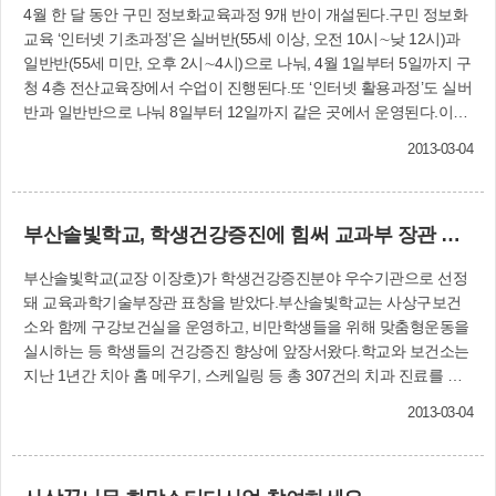
명회가 학생들의 진로를 결정하고 알맞은 지원전
4월 한 달 동안 구민 정보화교육과정 9개 반이 개설된다.구민 정보화
략을 세우는데 큰 힘이 될 것”이라고 말했다.한편
교육 ‘인터넷 기초과정’은 실버반(55세 이상, 오전 10시∼낮 12시)과
우리 구는 2011년 8월 10일과 2월 16일, 지난해 5
일반반(55세 미만, 오후 2시∼4시)으로 나눠, 4월 1일부터 5일까지 구
월 17일, 7월 26일 등 4차례에 걸쳐 입시전문가 초
청 4층 전산교육장에서 수업이 진행된다.또 ‘인터넷 활용과정’도 실버
청 대학입시 설명회를 개최했다. 창조학습과
반과 일반반으로 나눠 8일부터 12일까지 같은 곳에서 운영된다.이와
(☎310-1921)
함께 ‘문서작성 기초과정’이 15일부터 18일까지 개설되며, 22일부터
2013-03-04
26일까지는 ‘문서작성 활용과정’이 마련된다.아울러 4월 1일부터 28
일까지는 직장인을 대상으로 한 ‘엑셀2007과정’(오후 7시∼9시)이 개
설된다.수강료는 무료이며, 수강 신청은 3월 15일 오전 9시부터 홈페
부산솔빛학교, 학생건강증진에 힘써 교과부 장관 표창
이지(www.sasang.go.kr)에서 하면 된다. 265명 모집.자치행정과
(☎310-4301∼5)
부산솔빛학교(교장 이장호)가 학생건강증진분야 우수기관으로 선정
돼 교육과학기술부장관 표창을 받았다.부산솔빛학교는 사상구보건
소와 함께 구강보건실을 운영하고, 비만학생들을 위해 맞춤형운동을
실시하는 등 학생들의 건강증진 향상에 앞장서왔다.학교와 보건소는
지난 1년간 치아 홈 메우기, 스케일링 등 총 307건의 치과 진료를 통
해 학생들의 구강질환 예방과 치료에 힘써왔다. 또 중등도 이상의 비
2013-03-04
만학생 중 학부모의 동의를 얻은 11명을 대상으로 매일 20분씩 순환
운동 및 유산소 운동을 실시하고 있다. 부산솔빛학교(☎070-
8765-9043)