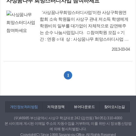
사상꿈나무 희망스터디사업 참여하세요
‘사상꿈나무희망스터디사업’이란 사상구학원연
합회 소속 학원들이 사상구 관내 저소득 학생에게
학원비의 일부를 대가없이 자체적으로 감면해주
는 순수 나눔사업입니다. □ 참여학원 모집 ○ 기
간 : 연중 ○ 대 상 : 사상꿈나무 희망스터디사업 참
여를 희망하는 학원 ○ 신 청 : 복지정책과 (☎310-
2013-03-04
4314)(신청서 작성 제출) □ 참여학생 신청·접수 ○
기 간 : 2013년 3월 1일∼모집인원 한도 내 ○ 대
상 : 기초수급자 및 차상위계층, 한부모가정 자녀 ○
신 청 : 주소지 동주민센터(신청서 작성 제출) ○
1
문 의 : 복지정책과(☎310-4314), 주소지 동주민
센터 사상꿈나무 희망스터디 참여학원 현황
(2013년 2월 현재)
개인정보처리방침
저작권정책
뷰어다운로드
찾아오시는길
(우)46985 부산광역시 사상구 학감대로 242 (감전동) Tel 051) 310-4000
본 사이트에 게시된 이메일 주소의 자동수집을 거부하며, 이를 위반 시 정보통신망법
에 의해 형사처벌됩니다.
Copyright(C) Since 1998 Sasang-gu Office. All Rights Reserved