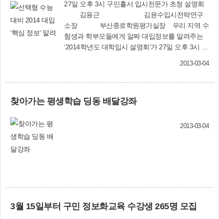
27일 오후 3시 구민홀서 입시전문가 초청 설명회
김용근 김윤수입시전략연구
소장 부산종로학원평가실장 우리 지역 수
험생과 학부모들에게 알짜 대입정보를 알려주는
‘2014학년도 대학입시 설명회’가 27일 오후 3시 구
민홀(구청 대강당)에서 열린다.이날 강사로 초청
2013-03-04
된 김용근 입시전략연구소장은 선택형(A, B형) 수
능이 도입되면서 더욱 다양해지고 복잡해진 2014
학년도 대학입시의 10가지 특징을 소개하고, 목표
찾아가는 평생학습 딩동 배달강좌
하는 대학에 알맞은 전형자료 준비 등 맞춤형 지원
전략을 알기 쉽게 설명한다.이어 김윤수 부산종로
학원평가실장이 부산·울산·경남 지역 대학의 2014
2013-03-04
학년도 수능 반영 비율과 이에 맞는 대응전략, 자
기소개서 작성법 등 알짜 정보를 상세하게 알려준
다.이 자리에 참석하는 수험생과 학부모들에게는
입시설명회 자료집을 제공한다.창조학습과 담당
자는 “서울 지역에 비해 상대적으로 입시정보 습득
기회가 부족한 우리 지역 수험생과 학부모들에게
실질적으로 도움이 되는 최신 알짜 대입정보를 제
3월 15일부터 구민 정보화교육 수강생 265명 모집
공하기 위해 이런 자리를 마련했다”면서 “이번 설