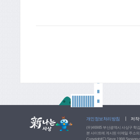
도 조절할 수 있다. 
업(바이오헬스 부문) 
(INNO-BIZ) 인
장동 공장이 노후한데
기했다. 박상일 대표는
트 재활치료 장비’개발에 
개인정보처리방침
저작
(우)46985 부산광역시 사상구 학감대로 
본 사이트에 게시된 이메일 주소의
Copyright(C) Since 1998 Sasang-gu