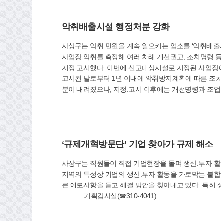
악취배출시설 행정처분 강화
사상구는 악취 민원을 계속 일으키는 업소를 ‘악취배출
사업장 악취를 측정해 여러 차례 개선권고, 조치명령 
지정.고시했다. 이번에 신고대상시설로 지정된 사업장
고시된 날로부터 1년 이내에 악취방지계획에 따른 조
분이 내려졌으나, 지정.고시 이후에는 개선명령과 조업
출업소 환경개선자금 지원, 악취모니터링단 운영 및 악
파악할 계획이다. 환경위생과(☎310-4398)
‘규제개혁방문단’ 기업 찾아가 규제 해소
사상구는 직원들이 직접 기업현장을 돌며 생산.투자 활동
지역의 특성상 기업의 생산.투자 활동을 가로막는 불합리
른 애로사항을 듣고 해결 방안을 찾아내고 있다. 특히 
기획감사실(☎310-4041)