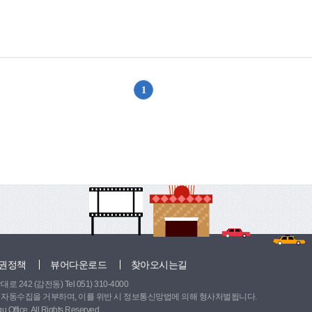
이와 같이 의료용 재활치료 장비 분야에서 뛰어난 실적을 올린 광원메디텍은 회사
선도기업에 선정됐으며, 이 회사 제품은 고령친화 우수제품으로 지정됐다. 또 
증을 받은데 이어 벤처기업 인증도 잇따라 받았다. 날로 성장하는 사세에 발맞춰 회
다 비좁아 이전 부지를 물색하고 있다. 교통이 편리하고 우수인력이 많은 사
 “대학병원과 협력해서 환자들의 걷기 훈련에 도움을 주는 보행장비를 개발하고
힘쓰겠다”고 밝혔다. 문의: ㈜광원메디텍(☎304-1520, www.meditec.co.kr
1
위로
권정책
뷰어다운로드
찾아오시는길
242 (감전동) Tel 051) 310-4000
 자동수집을 거부하며, 이를 위반 시 정보통신망법에 의해 형사처벌됩니다.
 Office. All Rights Reserved