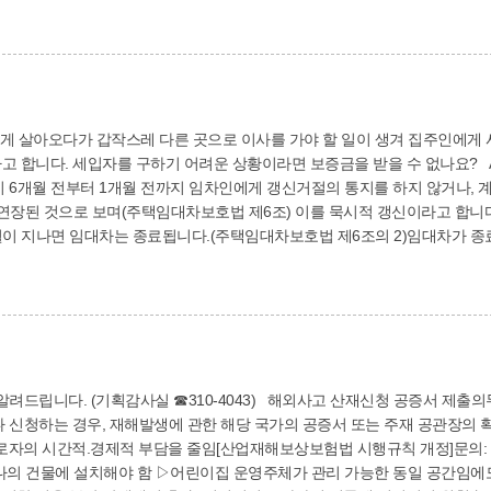
 넘게 살아오다가 갑작스레 다른 곳으로 이사를 가야 할 일이 생겨 집주인에게
고 합니다. 세입자를 구하기 어려운 상황이라면 보증금을 받을 수 없나요? 
 6개월 전부터 1개월 전까지 임차인에게 갱신거절의 통지를 하지 않거나,
 연장된 것으로 보며(주택임대차보호법 제6조) 이를 묵시적 갱신이라고 합니다
월이 지나면 임대차는 종료됩니다.(주택임대차보호법 제6조의 2)임대차가 
는 상황에서 이사를 가야 한다면 임차권등기명령제도를 이용해 법원에 임차권등
 임차인은 임대인에게 계약을 해지하겠다는 의사표시를 한 후 3개월이 지난
317
립니다. (기획감사실 ☎310-4043) 해외사고 산재신청 공증서 제출의무 폐지 
신청하는 경우, 재해발생에 관한 해당 국가의 공증서 또는 주재 공관장의 확
로자의 시간적.경제적 부담을 줄임[산업재해보상보험법 시행규칙 개정]문의: 고
이집은 하나의 건물에 설치해야 함 ▷어린이집 운영주체가 관리 가능한 동일 공간임에