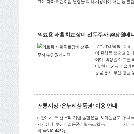
그에 따라 어린이집 원장을 각각 채용해야 하는 등 불합
여러 개의 건물이 있는 경우(5층 이하), 모든 건물의
아보육법 시행규칙 개정] 문의: 보건복지부(☎044-2
의료용 재활치료장비 선두주자 ㈜광원메
우수기업 탐방 〈38〉 박상일 대표 전동테이블, 하지재활장비 등 의료용 재활치료 장비 분야에서 두각을 나타내는 업체가 우리
어 관심을 모으고 있다
이다. 박상일 대표를 
다. 현재 전동식 슬라이드 하지재활장비(Conble LS), 3단 전동테이블(Conble NS3), 탈부하 보행 보조기(KU-200) 등 33종의 제품을 생산해 대리점
등을 통해 부산.경남.
월 설립 이래 줄곧 재
다. 박상일 대표는 “
질이 우수한데다 가격도
을 2단, 3단 전동테이
전통시장 ‘온누리상품권’ 이용 안내
리와 허리.다리의 3단 
블(Conble NS3) ‘탈부하 보행 보조기’ ‘전동식 슬라이드 하지재활장비’ (Conble LS) ‘전동식 슬라이드 하지재활장비’ (Conble LS)도 또 하나
□ 판매처: 부산.우리.기업.농협은행, 새마을금고, 우
의 주력 제품이다. 
지개상가, 부산산업용품상협동조합 등 사상구 8곳을 포
련에 널리 사용되고 있
과(☎310-4472)
한 어르신이나 환자들을