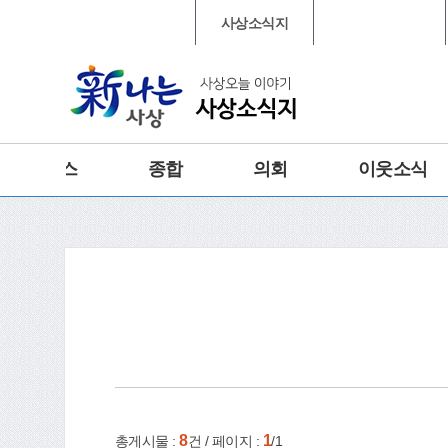
본문 바로가기
메인메뉴 바로가기
대표포털
사상소식지
행정복지센터
그램
트위터
주요뉴스
종합
의회
이웃소식
건강
홈
e-book
인쇄
8
1
총게시물 :
건 / 페이지 :
/1