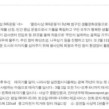
활문화운동으로 펼쳐지고 있다. ‘참여하GO! 만들GO! 지키GO! 소
 과제를 선정, 민간 중심 운동으로서 기틀을 확립하고 구민 모두가 행복한 생
 검사센터 진입로 등 15곳을 올해 처음으로 ‘주민이 설계하는 골목길 가꾸기
나무에 물주기, 주민 참여 화단조성, 나무심기 등을 진행하고 있다. 또 2월 1
운 도시의 이미지를 심어주기 위해 봉사단체 회원과 주민 등이 환경정비 활
1동은 신모라사거리의 맨홀을 말끔히 청소했다. 자치행정과(☎310-4116)
며, 다가오는 3월 1일은 제96주년 3.1절
사랑하는 마음으로 태극기를 답시다.- 3월 1일 오전 7시~오후 6시까지 태극
왼쪽에 태극기를 답시다.- 사상구 종합민원과, 인터넷우체국(www.epost.g
담시간: 평일 08:00~21:00, 토요일 09:00~13:00□ 제공서비스: 전화.문
, 페이스북 110call 중고자전거 직거래 장터 개설□ 장 소: 경전철 사상역 1번출구
거 판매자 및 구매자 간의 자율적인 상설 장터□ 문 의: 사상달리미 사무실(☎31