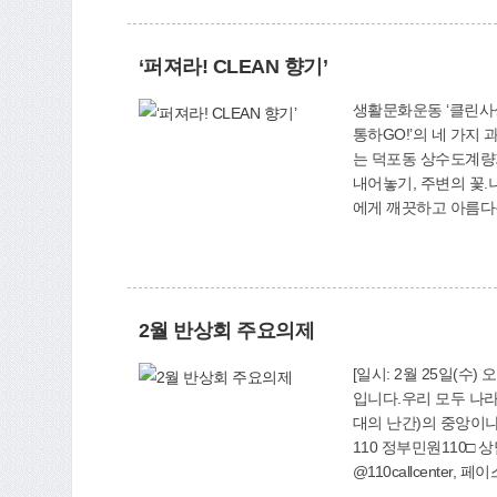
‘퍼져라! CLEAN 향기’
생활문화운동 ‘클린사상 365운동’ <1> ‘클린사상 365운동’이 3년째 범구민 생
통하GO!’의 네 가지
는 덕포동 상수도계량기
내어놓기, 주변의 꽃.
에게 깨끗하고 아름다
깨끗이 씻어냈고, 모라
2월 반상회 주요의제
[일시: 2월 25일(수) 오후 8시] 태극기를 달아, 나라사랑 실천합시다올해는 광복 70년이 되는 뜻 깊은 해이
입니다.우리 모두 나라
대의 난간)의 중앙이나 
110 정부민원110□ 상
@110callcenter
(월)□ 이용방법: 자전