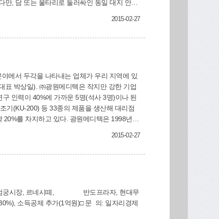
다만, 담 또는 울타리로 둘러싸인 동일 대지 안에
동 건물에 어린이집을 설치할 수 있도록 함[영유
2015-02-27
(대표 박상일). ㈜광원메디텍은 작지만 강한 기업
구 인력이 40%에 가까운 5명(석사 3명)이나 된
20%를 차지하고 있다. 광원메디텍은 1998년 1
이블의 국산화에 성공한 업체라는 타이틀도 갖고 있
2015-02-27
진 것”이라며 “우리 회사 1단 전동테이블의 품
했다. 또 연구에 연구를 거듭해 1단 전동테이블
 경우 소음과 진동이 적은 전동 모터로 작동되며, 머
로 자리 잡았다. 3단 전동테이
라시장, 엄궁시장, 르네시떼, 반도프라자, 현대무
 편마비 환자의 하지재활 훈련과 하지근육 강화훈
, 소득공제 추가(1억원)□ 문 의: 일자리경제
까지 자유롭게 경사조절도 가능하다. 거동이 불편
하게 조작 가능하며, 전동 실린더로 리프트의 높이