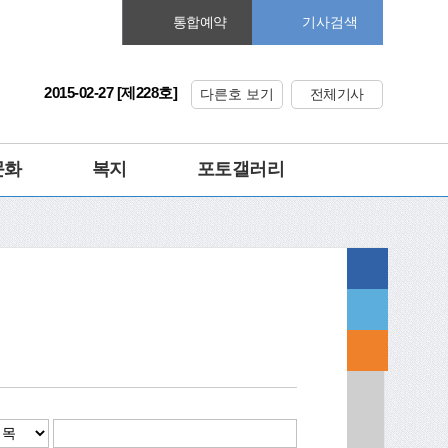
기사검색
통합예약
2015-02-27 [제228호]
다른호 보기
전체기사
문화
복지
포토갤러리