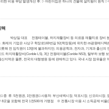
리한 비용 부담 발생개선 후: ▷어린이집은 하나의 건물에 설치됨이 원칙 ▷
 전체가 어린이집으로 사용되고 옥외놀이터가 설치되는 경우 예외적으로 여러 
02-3588)
디텍
 지역에 있
. 화제의 기업은 사상구 학장로169번길 92(학장동)에 위치한 ㈜광원메디텍
비롯해 전 임직원이 13명에 불과하지만, 의용공학과, 전자과, 기계과 출신의 연
울산지역은 물론, 전국의 대형병원 등에 판매하고 있다. 국내 시장 점유율은 약 
활의료기기의 개발과 판매에 매진해 왔다. 2000년 5월 국내 최초로 전동테
외국산 제품 일색이던 국내 재활의료용 전동테이블 시장에 처음으로 도전장을 던
 외제의 1/3 정도로 저렴해 부산 지역 대학병원에서 주문이 이어졌다”고 말
블로 기능을 향상시켜 신제품을 출시했다. 3단 전동테이블(Conble NS3)의
각도 조절이 가능한데다, 테이블의 상.하 높이도 조절할 수 있어 이 회사의 주력 제품으
체국□ 종 류: 5천원권, 1만원권□ 사용처: 부산새벽시장, 덕포시장, 신모
이 제품은 전동 틸트테이블과 슬라이딩 매트를 조합한 것으로, 뇌졸중에 걸린
함해 전국 1천500개 가맹점 ※ 전통시장 이용 시 소득공제 비율(30%)
다. 좌우발판 분리기능과 무릎관절 굽힘 각도 조절기능이 있으며, 0~43도
 위한 ‘탈부하 보행 보조기’도 인기를 얻고 있다. 핸드 스위치를 통해 편리