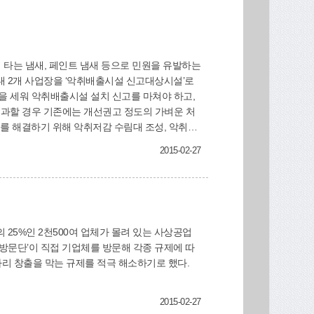
 타는 냄새, 페인트 냄새 등으로 민원을 유발하는
내 2개 사업장을 ‘악취배출시설 신고대상시설’로
 세워 악취배출시설 설치 신고를 마쳐야 하고,
과할 경우 기존에는 개선권고 정도의 가벼운 처
를 해결하기 위해 악취저감 수림대 조성, 악취배
통합센터’를 설치해 실시간으로 악취 배출 여부도
2015-02-27
25%인 2천500여 업체가 몰려 있는 사상공업
방문단’이 직접 기업체를 방문해 각종 규제에 따
자리 창출을 막는 규제를 적극 해소하기로 했다.
2015-02-27