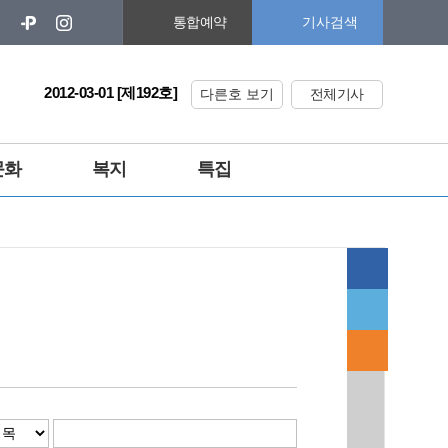
기사검색
통합예약
2012-03-01 [제192호]
다른호 보기
전체기사
문화
복지
특집