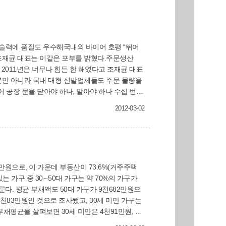
 조재균 대표는 이같은 포부를 밝혔다.주문생산
2011년은 너무나 힘든 한 해였다고 조재균 대표
뿐만 아니라 국내 대형 신발업체들도 주문 물량을
 공장 문을 닫아야 하나, 말아야 하나 수십 번도
록 정신력이 더 강해지고 극복의 욕구도 더 생긴
2012-03-02
지내는 직원들을 길거리로 내몰 수 없어 이를 악물
 있다. 품질이 월등히 뛰어나다는 소문을 듣고
을 생산, 납품하고 있다.올해는 연 매출이 전년도 5
. 현재 26명인 직원도 올 연말엔 30명, 내년
70-12번지에 위치한 공장(약 600㎡ 규모)이 노
있어 교통이 편리한 사상지역에 새 사옥 겸 공장
는 가구 중 30∼50대 가구는 약 70%의 가구가
 있다고 말한다.“신발 하나를 완제품으로 생산하
룬다. 평균 부채액도 50대 가구가 9천682만원으
균 대표는 “부산경제의 근간인 신발산업에 대한 정
9천83만원인 것으로 조사됐고, 30세 미만 가구는
부산광역시 고용우수기업으로 선정됐으며, 같은 해
평균을 살펴보면 30세 미만은 4천91만원, 30
 조재균 대표, 대림산업이 생산하고 있는 신발제품들.
는 30세 미만가구는 거주주택, 생활비, 전월세 보증