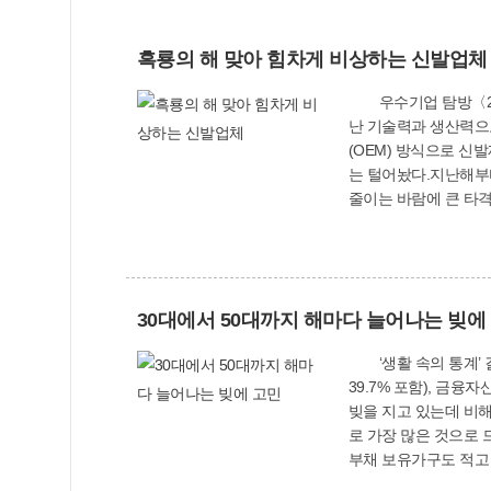
흑룡의 해 맞아 힘차게 비상하는 신발업체
우수기업 탐방〈22〉 대림산업 매출 급성장·고용증대에 맞춰공장 확장 이전 계획 뛰어난 기술력에 품질도 우수해국내외 바이어 호평 “뛰어
난 기술력과 생산력으
(OEM) 방식으로 신
는 털어놨다.지난해부
줄이는 바람에 큰 타격
더 고민했다고.신발공
다고 한다. 수주량이 
고 버텨냈다.내리막이
찾아오는 업체가 많아졌
30대에서 50대까지 해마다 늘어나는 빚에
억원 보다 4배 증가한
말엔 50명으로 점차 
‘생활 속의 통계’ 길라잡이 <8> 2011년 3월말 현재 우리나라 가구 당 평균자산은 2억9천765만원으로, 이 가운데 부동산이 73.6%(거주주택
후된데다 너무 비좁아
39.7% 포함), 금융
을 마련하고 싶다고.
빚을 지고 있는데 비해,
는데 40∼60개 협력
로 가장 많은 것으로 
부의 관심과 지원이 그
부채 보유가구도 적고 
10월 부산광역시 우수
대는 6천202만원, 4