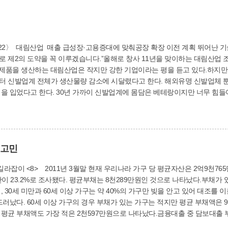
로 제2의 도약을 꼭 이루겠습니다.”올해로 창사 11년을 맞이하는 대림산업
발제품을 생산하는 대림산업은 작지만 강한 기업이라는 평을 듣고 있다.하지만 
터 신발업계 전체가 생산물량 감소에 시달렸다고 한다. 해외유명 신발업체 
을 입었다고 한다. 30년 가까이 신발업계에 몸담은 베테랑이지만 너무 힘들어
장을 10년간 경영하면서 산전수전 다 겪으며 이겨냈기에, 어려우면 어려울수
줄면 인원감축이 불가피한 상황이지만, 10년 넘게 한솥밥을 먹어 가족 같이 
 있으면 오르막이 있다고 했던가.올 초부터 주문이 쇄도해 공장을 풀가동하고
다. 2월 현재 (주)태광스포츠(BSQT)와 (주)아티스에 OEM 방식으로 제품
 고민
 20억원을 예상하고 있으며, 내년엔 90억원의 매출을 올릴 것으로 기대하고 있다
늘릴 계획이다.급성장하는 사세에 발맞춰 회사 이전도 구상하고 있다. 덕포2동 3
 이전 부지를 물색하고 있다.직원 대부분이 사상구와 인근 북구에 거주하고 
자산이 23.2%로 조사됐다. 평균부채는 8천289만원인 것으로 나타났다.부채가 있
 하지만 자금이 부족해 중소기업청에 자금지원을 신청해 놓고 답변을 기다리고
 30세 미만과 60세 이상 가구는 약 40%의 가구만 빚을 안고 있어 대조를 이
업체가 참여하고, 수백명의 근로자를 고용하는 효과가 있다”고 설명하는 조재
드러났다. 60세 이상 가구의 경우 부채가 있는 가구는 적지만 평균 부채액은 
 어느 때 보다 절실하다”고 강조했다.한편 대림산업은 지난 2010년 8월 
평균 부채액도 가장 적은 2천597만원으로 나타났다.금융대출 중 담보대출 부채
기업으로 선정됐다. 문의 : 대림산업(☎301-4569) 사진 설명 - 대림산업
0대는 8천14만원, 50대는 8천820만원으로 조사됐다. 담보대출 주요 용도로