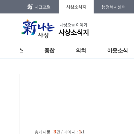
본문 바로가기
메인메뉴 바로가기
대표포털
사상소식지
행정복지센터
그램
트위터
주요뉴스
종합
의회
이웃소식
포토갤러리
건강
홈
e-book
인쇄
3
1
총게시물 :
건 / 페이지 :
/1