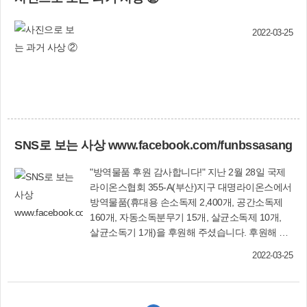
봉사센터 운영지침에 따라 기사 작성·제출 시 캠페
인 및 환경정화 활동과 병행할 경우 봉사 시간으로
인정해 줄 계획이다. 문화체육과 관계자는 "청소년
2022-03-25
들의 시각에서 학교와 지역에 대한 소식을 생생하
게 취재하고 구민들과 소통할 수 있는 창구가 될
것"이라며 "많은 청소년의 참여와 관심을 부탁드
린다"고 말했다. 문화체육과(☎310-4072)
SNS로 보는 사상 www.facebook.com/funbssasang
"방역물품 후원 감사합니다!" 지난 2월 28일 국제
라이온스협회 355-A(부산)지구 대명라이온스에서
방역물품(휴대용 손소독제 2,400개, 공간소독제
160개, 자동소독분무기 15개, 살균소독제 10개,
살균소독기 1개)을 후원해 주셨습니다. 후원해 주
신 방역물품은 복지관 방역과 지역주민을 위해 잘
2022-03-25
사용하겠습니다. 사상구종합사회복지관 (페이스
북 담당자) "따뜻한 나눔 실천에 고맙습니다" 3월
에도 '드림(dream)함'을 통해 지역주민들이 따뜻한