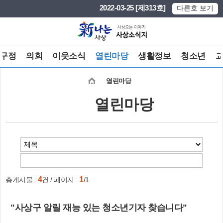
본문 바로가기
메인메뉴 바로가기
2022-03-25 [제313호]
다른호 보기
구정
의회
이웃소식
열린마당
생활정보
청소년
열린마당
열린마당
4
1
총게시물 :
건 / 페이지 :
/1
"사상구 알릴 재능 있는 청소년기자 찾습니다"