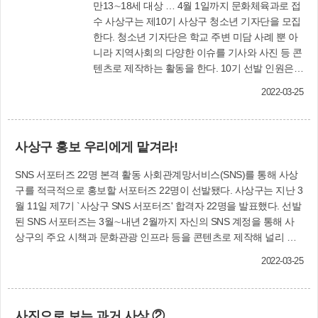
만13∼18세 대상 … 4월 1일까지 문화체육과로 접
수 사상구는 제10기 사상구 청소년 기자단을 모집
한다. 청소년 기자단은 학교 주변 미담 사례 뿐 아
니라 지역사회의 다양한 이슈를 기사와 사진 등 콘
텐츠로 제작하는 활동을 한다. 10기 선발 인원은
모두 15여명으로 관내 중학생부터 고등학생(만
2022-03-25
13∼18세)까지 누구나 지원할 수 있다. 참여를 희
망하는 청소년은 오는 4월 1일까지 학교장 추천 또
는 학부모의 동의를 받아 신청서, 자기소개서(구청
사상구 홍보 우리에게 맡겨라!
홈페이지에서 양식 내려받기 가능) 등을 작성해 우
편(사상구 학감대로 242(감전동) 사상구청 5층 문
SNS 서포터즈 22명 본격 활동 사회관계망서비스(SNS)를 통해 사상
화체육과) 또는 팩스(310-4069), 이메일
구를 적극적으로 홍보할 서포터즈 22명이 선발됐다. 사상구는 지난 3
(pooh48638@korea.kr)로 접수하면 된다. 심사를
월 11일 제7기 `사상구 SNS 서포터즈' 합격자 22명을 발표했다. 선발
거쳐 합격한 지원자는 오는 4월 6일 구청 홈페이지
된 SNS 서포터즈는 3월∼내년 2월까지 자신의 SNS 계정을 통해 사
에 게시하고, 개별 통보할 예정이다. 활동은 4월부
상구의 주요 시책과 문화관광 인프라 등을 콘텐츠로 제작해 널리 알
터 2023년 2월까지다. 청소년 기자단에게는 언론
린다. 또 사상구 공식 SNS인 페이스북, 인스타그램, 유튜브, 블로그,
사 현직 기자가 기사 작성 및 취재요령 등에 대해
2022-03-25
카카오톡 채널을 모니터링하고 입소문을 내는 등의 역할도 맡는다.
교육하고, 구보 〈사상소식〉에 기사가 게재될 때
활동 실적에 따라 소정의 원고료를 지급하고 활동이 우수한 서포터즈
는 소정의 원고료를 지급한다. 활동이 우수한 청소
에게는 표창을 수여한다. 문화체육과(☎310-4077)
년 기자에게는 구청장 표장을 수여 한다. 또 자원
사진으로 보는 과거 사상 ②