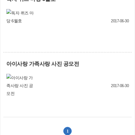
년연합회 파이팅! 이상철(SNS 서포터즈)
다”면서 “아빠가 행복하면 가정이 건강해질 것”이
라고 말했다. 사상구장애인복지관(☎070-4261-
8114)
2017-06-30
아이사랑 가족사랑 사진 공모전
2017-06-30
1