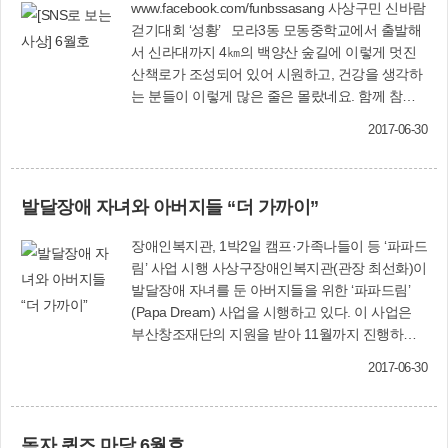
www.facebook.com/funbssasang 사상구민 신바람
걷기대회 ‘성황’ 모라3동 모동중학교에서 출발해
서 신라대까지 4㎞의 백양산 숲길에 이렇게 멋진
산책로가 조성되어 있어 시원하고, 건강을 생각하
는 분들이 이렇게 많은 줄은 몰랐네요. 함께 참여
할 수 있어서 뜻깊은 하루였습니다. 서광옥(SNS
2017-06-30
서포터즈) 추억의 ‘안방풍경 특별전’ 관람 화창한
휴일, 친정 부모님 모시고 사상생활사박물관행. 개
관 1주년 기념으로 안방풍경 특별전이 열리고 있
발달장애 자녀와 아버지들 “더 가까이”
어요. 70~80년대 힘들었지만 정겨웠던 삶의 모습
을 고스란히 담아내고 있어 새삼스럽다는 부모님.
장애인복지관, 1박2일 캠프·가족나들이 등 ‘파파드
향수에 퐁당~ 빠져드나요? 귀갓길에 그때 그 시절
림’ 사업 시행 사상구장애인복지관(관장 최선화)이
이 그립다는 부모님 말씀에 괜스레 가슴이 뭉클하
발달장애 자녀를 둔 아버지들을 위한 ‘파파드림’
기도……. 진미경(SNS 서포터즈) 청년연합회, 가
(Papa Dream) 사업을 시행하고 있다. 이 사업은
족과 함께 봉사활동 사상구청년연합회(회장 김성
부산창조재단의 지원을 받아 11월까지 진행하며,
하)가 한국요양병원에서 봉사활동을 했다. 회원과
‘아빠학교’를 비롯해 1박2일 캠프, 울산대공원 가
가족들은 병실을 돌며 깨끗이 청소를 하고, 요양
2017-06-30
족나들이(사진), 단합대회 등 다양한 프로그램을
중인 어르신들이 식사하는 것을 도와드렸다. 청년
통해 아버지와 발달장애 자녀가 더 가까워질 수 있
연합회는 야간 방범활동과 캠페인 등을 통해 지역
는 기회를 제공한다. 장애인복지관 관계자는 “발달
범죄예방에도 많은 노력을 해오고 있다. 사상구청
독자 퀴즈 마당 6월호
장애 자녀를 둔 아버지들의 긍정적 변화를 기대한