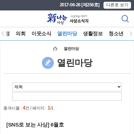
본문 바로가기
메인메뉴 바로가기
2017-06-26 [제256호]
다른호 보기
구정
의회
이웃소식
열린마당
생활정보
청소년
열린마당
열린마당
4
1
총게시물 :
건 / 페이지 :
/1
[SNS로 보는 사상] 6월호