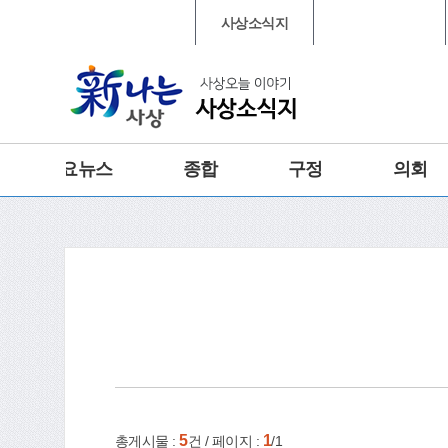
본문 바로가기
메인메뉴 바로가기
대표포털
사상소식지
행정복지센터
그램
트위터
주요뉴스
종합
구정
의회
건강
홈
e-book
인쇄
5
1
총게시물 :
건 / 페이지 :
/1