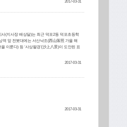
2017-03-31
주 뜻깊은 시간이었답니다. ^_^ 사상구장애인복
지사(지사장 배상달)는 최근 덕포2동 덕포초등학
 이룬다) 등 ‘사상팔경’(沙上八景)이 도안된 표
2017-03-31
2017-03-31