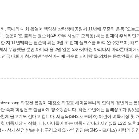
대회 휩쓸어 백양산·삼락생태공원서 11년째 꾸준히 운동 “오늘도 마라톤 풀코스 100회 완주를 목표로 힘차게 뛰
에서 우승했을 뿐만 아니라 올 2월 일본 와카야마현 아리타시 마라톤대회에서 
 가장
 한다. 이처럼 자타가 인정하는 ‘아마추어 여자 마라톤 최강자’ 자리를 수년 째 지킬 수 있었던
마라톤을 여행처럼 즐기자’는 인생철학 덕분이라고 말한다. 11년째 꾸준히 운동
태공원 갈맷길을 연습장 삼아 달리고 있는데, 최근 AI(조류인플루엔자) 때
면 건강에 좋을 뿐만 아니라 아이들에게도 열심히 뛰면서 사는 엄마의 모습을
권유했다.
년회는 봄맞이 대청소를 했습니다. 동행정복지센터에서 동
화단 쪽과 학장천도 깔끔하게 청소했습니다. 하천 주변에는 담배꽁초가 많았습
 합니다. 서광옥(SNS 서포터즈) 어린이 벼룩시장 첫 개최 착한육아공작소 ‘팔방미인’에서는 학장동 새
첫 벼룩시장 시작합니다. 아이들이 하는 벼룩시장이라 시간(3월 12일 오후 1
 받습니다. 구경오세요~~^^ 김진순(SNS 서포터즈) 사랑의 안경 나눔 3월 2일 사상구장애인복지관에서는 ㈜다
건강 지킴이 봉사단’과 함께하는 ‘사랑의 안경 나눔 행사’가 진행되었어요. 