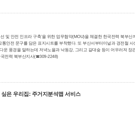
을 선물해주셨는데요! 이용자들에게 꼭 필요한 안경을 맞출 수 있어 아주 아
선 및 안전 인프라 구축’을 위한 업무협약(MOU)을 체결한 한국전력 북부산
지시트를 부착했다. 또 부산서부터미널과 경전철 사상역 앞 전봇대에는 서산낙조(西山落照 가을 해
운 풍경을 말하는데 저녁노을과 낙동강, 그리고 갈대숲 등이 어우러져 장관을
시트를 설치했다. 한국전력 북부산지사(☎309-2248)
살고 싶은 우리집: 주거지분석맵 서비스