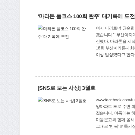
‘마라톤 풀코스 100회 완주’ 대기록에 도전
여자 마라토너 권순희 씨, 국내외 
겠습니다.” ‘부산아지매’, ‘행운아’로 불리는 권순희(45·주부·사상구 모라동) 씨는 현재의 추세라면 2~3년 안에 대기록을 달성할 수 있을 것이라고 자
신했다. 마라톤을 시작한 지 11년째라는 권순희 씨는 3월 초 현재 풀코스를 80회 완주했으며, 하프코스는 200회 이상 완주했다. 또 지난해 11월 제
18회 부산마라톤대회
이상 입상했다고 한다. 전국 대회에 참가하면 “부산아지매 권순희 파이팅”을 외치는 동호인들의 응원에 힘입어 3시간 이내의 뛰어난 기록으로
먼저 결승 테이프를 끊는 저력을 발휘해 주위를 놀라게
것은 꾸준한 훈련과 ‘
백양산 임도와 삼락생
권 씨는 “꾸준히 달리
[SNS로 보는 사상] 3월호
게도 마라톤 입문을 
www.facebook.com/funbssasang 학장천 봄맞이 대청소 학장동 새마을부녀회·협의회·청
양아파트 도로 주변 
졌습니다. 여름에는 하천에 물고기도 산다고
마을문고와 함께 올해 
그대로 ‘반짝’ 벼룩시장~~ 참가 신청
비치안경 부산지부 ‘눈