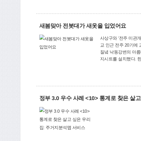
게 또렷하고 밝은 세상
지관(SNS 담당자)
새봄맞아 전봇대가 새옷을 입었어요
사상구와 ‘전주 미관개
교 인근 전주 20기에 교통안전 문구를 담은 표
질녘 낙동강변의 아름다
지
정부 3.0 우수 사례 <10> 통계로 찾은 