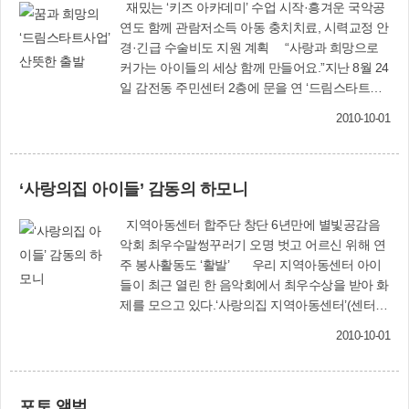
재밌는 ‘키즈 아카데미’ 수업 시작·흥겨운 국악공
연도 함께 관람저소득 아동 충치치료, 시력교정 안
경·긴급 수술비도 지원 계획 “사랑과 희망으로
커가는 아이들의 세상 함께 만들어요.”지난 8월 24
일 감전동 주민센터 2층에 문을 연 ‘드림스타트
(Dreamstart)센터’가 9월부터 시범사업지역인 덕
2010-10-01
포1·2동과 괘법동, 감전동의 저소득층을 대상으로
맞춤형 서비스를 제공하기 시작했다.드림 꿈모리
교실, 드림키즈 아카데미, 드림스타트 복지문화서
‘사랑의집 아이들’ 감동의 하모니
비스, 드림스타트 건강보건서비스 등이 바로 그
것.‘드림 꿈모리교실’의 경우 드림스타트센터 인근
지역아동센터 합주단 창단 6년만에 별빛공감음
‘눈높이 감전러닝센터’에서 운영된다. 만 4∼6세의
악회 최우수말썽꾸러기 오명 벗고 어르신 위해 연
유아와 초등학교 1학년 등 15명에게 한글 읽기·쓰
주 봉사활동도 ‘활발’ 우리 지역아동센터 아이
기와 미술을 가르치고, 독서 프로그램과 특별활동
들이 최근 열린 한 음악회에서 최우수상을 받아 화
을 실시한다.‘드림키즈 아카데미’는 감전동 주민센
제를 모으고 있다.‘사랑의집 지역아동센터’(센터장
터 2층 회의실과 백양종합사회복지관 학습실에서
백형복, 사상구 괘법동 542-3) 아이 20명으로 구성
운영된다. 멘토가 초등학교 1∼6학년 25명을 대상
2010-10-01
된 ‘사랑의집 한울타리’는 9월 4일 오후 3시 부산교
으로 그룹별 학습지도(수학 수업 등)를 한다. 또 뮤
육대학교 학생회관 소강당에서 건강한사회를 위
직 영어, 키즈댄스 등도 가르친다.‘드림스타트 복
한 치과의사회 주관으로 개최된 ‘별빛공감음악
지문화서비스’는 아동 300여 명과 그 가족에게 제
포토 앨범
회’에 참가했다.‘사랑의집 한울타리’는 이날 바이올