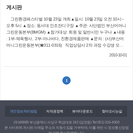
보과 사상신문 편집실 당첨을 축하드립니다 제174호 퀴즈 정답 : 독
수학책을 붙들고 집중하게 됐다고.이제는 연주활
게시판
서의 달 당첨자 : 길선순(모라1동) 김미란(괘법동) 김복수(엄
동 뿐만 아니라 봉사활동도 한다.지난 2008년엔
궁동) 김진숙(주례3동) 류인희(모라3동) 서을선(덕포1
제9회 사상강변축제에 찬조 출연해 연주 실력을
그린환경페스티벌 10월 23일 개최▲일시: 10월 23일 오전 10시∼
동) 양대휘(주례3동) 오한솔(괘법동) 이선명(모라3동)
뽐내기도 했다. 올 1월부터는 두 달에 한번씩 놀토
오후 5시 ▲장소: 동서대 인조잔디구장 ▲주관: 사단법인 부산어머니
이숙자(덕포2동)
에 구덕실버요양센터를 방문해 할머니 할아버지
그린운동본부(BMGM) ▲참가대상: 회원 및 일반시민 누구나 ▲내용
들이 좋아하는 노래를 바이올린과 오카리나로 들
: 1부-체육행사, 2부-아나바다, 친환경제품판매 ▲문의 : (사)부산어
려준다.백형복 센터장은 “한때 말썽꾸러기였던 아
머니그린운동본부(☎311-0316) 직업상담사 2차 과정 수강생 모집
이들이 음악치료를 받아 모범생으로 거듭났을 뿐
▲교육기간 : 10월 5일∼11월 11일(매주 화·수·목) 오후 7시30분∼10
만 아니라 최우수 연주단이 된 것은 너무 기쁜
2010-10-01
시 ▲수강료 : 28만원(재직자 환급 최고지급액 20만2,120원 환급) 능
일”이라며 “이러한 ‘희망의 메시지’를 널리 알리고
력개발카드 소지자 100% 환급 ▲모집정원 : 25명(선착순 마감) ▲문
싶다”고 말했다.문의 : 사랑의집 지역아동센터
의 : 사상여성인력개발센터(☎326-7600) 11월 구민 정보화교육 수
(☎322-2832∼3)
강생 모집▲교육대상 : 사상구민 ▲교육장소 : 구청 4층 전산교육실
1
▲교육과정 : 컴퓨터기초, 파워포인트 2007 등 9과정 ▲교육기간 : 11
월 1일부터 ▲모집 인원 : 각 과정별 30명(단, 파워포인트 25명) ▲수
강료 : 무료 ▲신청방법 : 전화신청(☎310-4301∼6) ▲신청기간 : △실
버/일반 - 10월 15일(금) 9시부터, △직장인- 수시접수 예비위탁부모
모집▲모집 대상 : 위탁보호에 관심을 가진 부모 및 일반 시민 ▲하는
개인정보처리방침
저작권정책
뷰어다운로드
찾아오시는길
일 : 부모의 질병 또는 가출, 실직, 수감, 사망 등의 사유로 보호가 필
(우)46985 부산광역시 사상구 학감대로 242 (감전동) Tel 051) 310-4000
요한 아동이 밝고 건강하게 자랄 수 있도록 돌봄 ▲문의 : ☎758-8801
본 사이트에 게시된 이메일 주소의 자동수집을 거부하며, 이를 위반 시 정보통신망법
6·25 참전유공자회 회원 가입하세요 올해는 6·25전쟁 60주년이 되