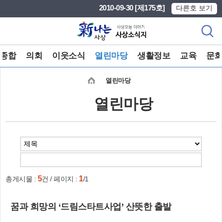
본문 바로가기
메인메뉴 바로가기
2010-09-30 [제175호]
다른호 보기
종합
의회
이웃소식
열린마당
생활정보
교육
문
열린마당
열린마당
5
1
총게시물 :
건 / 페이지 :
/1
꿈과 희망의 ‘드림스타트사업’ 산뜻한 출발