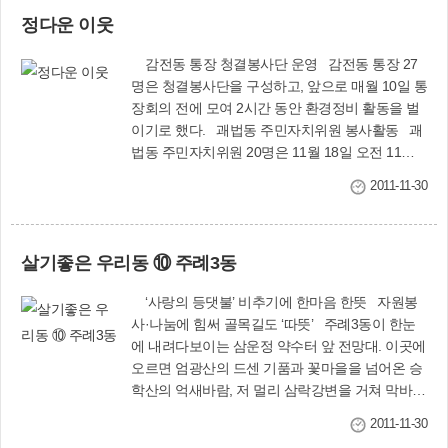
스터미널 주변과 르네시떼 입구, 삼락생태공원(삼
담그기’.
정다운 이웃
락강변공원)에서 온실가스 줄이기 캠페인·탄소포
인트제 가입 서명운동·환경정화활동 등을 활발하
감전동 통장 청결봉사단 운영 감전동 통장 27
게 벌였다.
명은 청결봉사단을 구성하고, 앞으로 매월 10일 통
장회의 전에 모여 2시간 동안 환경정비 활동을 벌
이기로 했다. 괘법동 주민자치위원 봉사활동 괘
법동 주민자치위원 20명은 11월 18일 오전 11시
한국요양병원을 찾아가 몸이 불편한 어르신들이
2011-11-30
식사를 할 수 있도록 도와드리고, 말벗이 되어드렸
다. 덕포1동 자유총연맹 이웃돕기 덕포1동 자유
총연맹은 11월 1일 저소득층 3세대에 쌀 20㎏ 1포
살기좋은 우리동 ⑩ 주례3동
와 라면 1상자씩 전달했다. 덕포2동 따사로미 봉
사단 구성 덕포2동은 행복마을 만들기에 앞장설
‘사랑의 등댓불’ 비추기에 한마음 한뜻 자원봉
‘따사로미 봉사단’을 구성했다. 봉사단은 앞으로 어
사·나눔에 힘써 골목길도 ‘따뜻’ 주례3동이 한눈
려운 이웃의 낡은 집을 말끔히 수리해준다. 산불
에 내려다보이는 삼운정 약수터 앞 전망대. 이곳에
없는 모라1동 만들기 모라1동 통장과 단체원 등
오르면 엄광산의 드센 기품과 꽃마을을 넘어온 승
80여 명은 11월부터 5월까지 백양산에서 산불예
학산의 억새바람, 저 멀리 삼락강변을 거쳐 막바지
방 지킴이 활동을 한다. 모라3동 독거노인 월동대
700리를 완성(?)하며 바다로 뛰어드는 낙동강의
책 마련 모라3동은 홀로어르신들이 겨울을 따스
2011-11-30
넉넉한 손짓까지 한꺼번에 느낄 수 있다.서부 경남
하게 지낼 수 있도록 ‘동절기 독거노인 생활실태