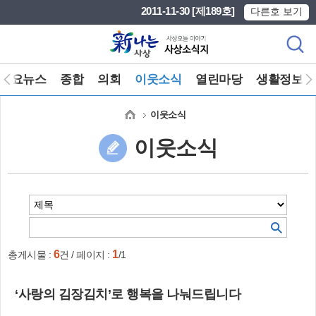
본문 바로가기
메인메뉴 바로가기
2011-11-30 [제189호]
다른호 보기
주요뉴스
종합
의회
이웃소식
열린마당
생활정보
이웃소식
이웃소식
6
1
총게시물 :
건 / 페이지 :
/1
‘사랑의 김장김치’로 행복을 나눠드립니다