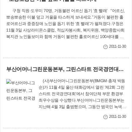
8일까지 ‘사랑의 김장김치’ 450포기를 맛있게 담근
성황을 이뤘다. 축제 참가자들은 함께 어울려 다양
뒤 홀로어르신, 소년소녀가장 등 어려운 이웃 120
구청 직원·도우미 70명, 거동불편 어르신 돕기 ‘효 빨래’ “어르신,
한 공연을 보고, 전시된 작품 800여 점을 관람하며
세대에 나눠줄 예정이다.모라3동의 경우 8개 단체
뽀송뽀송한 이불 덮고 겨울을 따스하게 보내세요.”거동이 불편한 홀
즐거운 하루를 보냈다. 저소득 우수학생 20명에게
회원과 주민, 군장병 등 230여 명이 나선다. 이들
로어르신과 중증장애 노인을 돕기 위한 ‘효 빨래’가 펼쳐졌다.구청은
장학금 200만원을 전달하고 격려하는 시간도 가
은 12월 7∼9일까지 동주민센터 주차장에서 배추
11월 3일 사상라이온스클럽, 적십자봉사회, 복지위원, 백양종합사회
졌다.이어 11월 2일부터 8일까지 모라3동 주공아
3천포기와 갖은 양념으로 ‘사랑의 김장김치’를 정
복지관 노인돌보미와 함께 거동이 불편한 홀로어르신 100세대를 직
파트3단지 게이트볼장에서는 ‘운수골 국화축제’가
성껏 담근 뒤 홀로어르신 등 어려운 이웃 900세대
접 찾아가 이불빨래를 해주는 ‘효(孝) 빨래방 사업’을 벌였다.‘효 빨래
열렸다. 행사장을 찾은 주민 1천여 명은 대국·소국
에 전달할 계획이다.엄궁동은 새마을부녀회 적십
2011-11-30
도우미’ 70명은 이날 오전 10시 백양복지관 앞에서 이불 300여 채를
등 정성껏 가꾼 국화 2천500여 점을 감상했다.주
자봉사회 회원 등 100여 명이 11월 18일 엄궁농산
세탁하며 구슬땀을 흘렸다.도우미들은 모라3동을 비롯해 12개 동에
례2동은 냉정샘터 주변 대학로에 대국·소국 화분
물도매시장에서 배추 3천포기와 갖은 양념으로
홀로 거주하는 어르신 100명의 묵은 이불을 적십자사 이동세탁차량
150점을 비치하는 등 이곳을 가을국화 거리로 조
‘사랑의 김장김치’를 정성껏 담가 어려운 이웃 1천
부산어머니그린운동본부, 그린스타트 전국경연대회 최우수상
(10㎏짜리 세탁기 5대 장착한 3.5톤 트럭)으로 옮겨와 깨끗이 세탁,
성했다. 또 11월 3일 동주민센터에서 ‘수강생 작품
200세대에 전달했다. 주례1동 아파트부녀회 등은
건조한 뒤 다시 집으로 갖다드렸다.또 어르신들이 겨울을 따스하게
발표회 및 국화전시회’를 개최했다. 사진 설명 - 덕
12월 8일 동주민센터 마당에서 ‘사랑의 김장김치
(사)부산어머니그린운동본부(BMGM·총재 박동
지낼 수 있도록 ‘사랑의 쌀’ 10㎏들이 100포도 함께 전달했다. 사업비
포2동 제1회 아동 청소년 한마당 거리축제(왼쪽
행복나눔’행사를 갖는다. 김장김치 700포기를 맛
순)가 11월 4일 울산 태화강에서 열린 ‘제2회 그린
350만원은 사상라이온스클럽(회장 권순호)이 전액 부담했다.
사진). 모라3동 운수골 국화축제.
있게 담가 경로당 14곳과 어려운 이웃 140세대에
스타트 전국경연대회’에서 참여단체 부문 환경부
〈복지정책과 ☎310-4316〉
나눠줄 예정이다. 주례3동 부녀회도 김장김치를
최우수상을 수상했다.부산어머니그린운동본부는
담가 어려운 이웃 50세대에 전달할 계획이다.이밖
지난해 4월 3일 출범했으며, 그동안 범국민 녹색생
에 복지관과 성당, 교회, 사찰 등에서도 사랑의 김
활 실천 그린스타트 운동 확산에 힘써왔다.특히 하
장김치를 맛있게 담가 온정을 나눠줄 예정이다.
2011-11-30
천오염방지와 악취제거를 위해 감전천 일대에서
☎310-4901∼14 사진 설명 - 18일 엄궁농산물도
‘EM흙공 던지기’를 꾸준히 펼쳤다.또 부산서부버
매시장에서 특별행사로 진행된 ‘사랑의 김장 김치