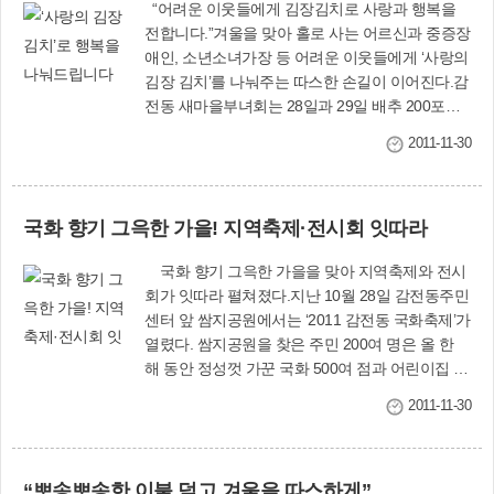
“어려운 이웃들에게 김장김치로 사랑과 행복을
전합니다.”겨울을 맞아 홀로 사는 어르신과 중증장
애인, 소년소녀가장 등 어려운 이웃들에게 ‘사랑의
김장 김치’를 나눠주는 따스한 손길이 이어진다.감
전동 새마을부녀회는 28일과 29일 배추 200포기
와 갖은 양념으로 ‘사랑의 김장김치’를 맛있게 담근
2011-11-30
뒤 홀로어르신과 저소득 가정 등 30세대에 나눠준
다.괘법동 새마을부녀회도 이마트(Emart) 사상점
과 함께 오는 12월 1일 오전 10시 이마트 광장에서
국화 향기 그윽한 가을! 지역축제·전시회 잇따라
배추 200포기와 갖은 양념으로 ‘사랑의 김장김
치’를 정성껏 담근 뒤 홀로어르신 등 어려운 이웃
국화 향기 그윽한 가을을 맞아 지역축제와 전시
50세대에 전달한다.덕포1동 새마을부녀회·협의
회가 잇따라 펼쳐졌다.지난 10월 28일 감전동주민
회, 통장친목회 등은 11월 말에 ‘사랑의 김장김치’
센터 앞 쌈지공원에서는 ‘2011 감전동 국화축제’가
240포기를 어려운 이웃 80세대에 나눠줄 예정이
열렸다. 쌈지공원을 찾은 주민 200여 명은 올 한
다. 김장비용은 사상교회와 고려병원이 후원하기
해 동안 정성껏 가꾼 국화 500여 점과 어린이집 아
로 했다.덕포2동 새마을부녀회도 오는 12월 8일
이들의 작품을 감상하며 늦가을의 정취를 만끽했
오전 10시 동주민센터 프로그램실에서 ‘사랑의 김
2011-11-30
다.또 29일 덕포백양공원에서는 ‘제1회 아동 청소
장김치’ 200포기를 담가 저소득 주민 50세대에 전
년 한마당 거리축제’가 개최됐다. 덕포2동 청소년
달한다.모라1동은 새마을부녀회(회장 권미영)가
지도협의회(회장 김영수)가 주관한 이 축제엔 아
(주)일산과 주민단체의 후원을 받아 12월 6일부터
“뽀송뽀송한 이불 덮고 겨울을 따스하게”
동 청소년은 물론 지역주민 등 1천여 명이 참여해