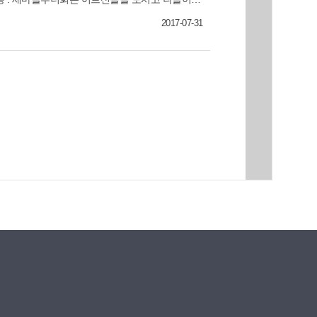
에서 어르신 100명을 모시고 ‘효·사랑 국수 나눔
2017-07-31
 안팎을 깨끗이 청소하고, 여름이불 2채를 지원.