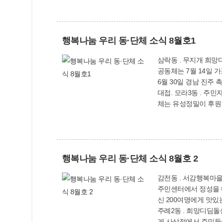
려운 이웃들을 돕기 위해 대한민국 최고 셰프인 주부들이
는 자식보다 이웃사촌이 더 가깝다’는 옛말을 체감시켜 주고
(☎310-4665)
행복나눔 우리 동·단체 소식 8월호1
삼락동 . 무지개 희망
공동체는 7월 14일 가포행복센터에서 어르
6월 30일 경남 진주
대접. 모라3동 . 주민자치위원회와 행복마을주민협의회 등은 매월 셋째 수요일 행복장터에서 ‘모라3동 한마음의 날’ 행사 개최. . 지역사회보장협의
체는 유성정밀이 후원한 ‘희망1번지 장학금
50명에게 ‘사랑의 쌀’
. 덕암경로당 어르신들
려운 이웃들이 시원하게 여름을 지낼 수 있도록 선
맛있는 삼계탕과 다과를
행복나눔 우리 동·단체 소식 8월호 2
감전동 . 서감행복마을
주민센터에서 정성을 다해 밑반찬을 만들어 홀
신 200여명에게 맛있
주례2동 . 희망디딤돌
게 사상점에서 주민들이 기부한 물품