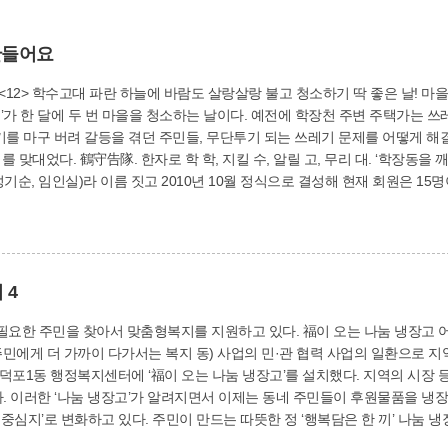
만들어요
 날! 마을 곳곳에 눈에 확 띄는 다홍색 ‘조끼부대’가 떴다.
청소하는 날이다. 예전에 학장천 주변 주택가는 쓰레기 문제로 몸살을 앓고 있었다. 2010년 3월 내
기를 마구 버려 갈등을 겪던 주민들, 무단투기 되는 쓰레기 문제를 어떻게 
를 맞대었다. 鶴守告隊. 한자로 학 학, 지킬 수, 알릴 고, 무리 대. ‘학장동
임인실)라 이름 짓고 2010년 10월 정식으로 결성해 현재 회원은 15명이다. 회원들은 청소활동을 시작으로 
게 가꾸었고, 쓰레기 투기 금지 푯말과 양심거울도 설치했으며, 벽화 그리기
는 가게 주인들이 “아이고~! 수고가 많네”라며 커피나 음료도 건네주고, “
좌 등 다양한 활동도 펼쳤다. 학장동은 학장천 주변으로 외국인 근로자들이 많이 거주하고 있는 곳이다.
 4
살려 ‘학수고대’에서는 외국인 근로자 쓰레기 배출 방법 안내지를 3개 국어
 지역의 주민들에게 따뜻한 희
고 있다. 福이 오는 나눔 냉장고 어려운 이웃 위한 ‘열린 냉장고’ “노인 인구가 전체
라며, 낡고 외진 담장에 주민들이 한마음으로 뭉쳐 벽화 밑그림을 그리고, 알록달록
민에게 더 가까이 다가서는 복지 동) 사업의 민·관 협력 사업의 일환으로 지
마을공동체 역량강화 공모사업’에 선정돼 새로운 활동들을 준비하고 있다. 내
월 덕포1동 행정복지센터에 ‘福이 오는 나눔 냉장고’를 설치했다. 지역의 시장
하고, 쓰레기 투기 심각 지역에는 무인 쓰레기 도구함인 ‘나눔청소대’를 설치
다. 이러한 ‘나눔 냉장고’가 알려지면서 이제는 동네 주민들이 후원물품을 냉
’ 나눔 냉장고를 지켜본 주민들이 더 많은 나눔과 이웃사랑
도시재생과(☎310-4934) 마을 청소 활동 EM방향제 만들기 주민강좌 EM방향제 만들기
 매일 50인분의 ‘행복담은 한 끼’ 도시락을 만들어 전달하고 있다. ‘덕포 