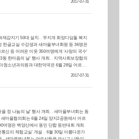
2017-07-31
담은 한 끼는 나누고 베푸는 정을 통해 ‘멀리 있
자 덕포1동의 자랑거리다. 복지정책과
화재감지기 50대 설치. . 무지개 희망디딤돌 복지
신 등 어려운 이웃 350여명에게 ‘사랑의 국수’
 대접하고, 전통놀이 체험행사 개최. 덕포2동
2017-07-31
 보냄. . 희망디딤돌 복지공동체는 7월 3일 어
사를 대접하고 기념품 증정.
정 나눔의 날’ 행사 개최. . 새마을부녀회는 동
200여명은 백양산에서 동민 단합 등반대회 개최.
요리 체험교실’ 개설. . 6월 30일 아름다운가