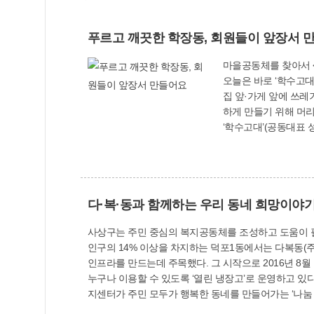
푸르고 깨끗한 학장동, 회원들이 앞장서 
마을공동체를 찾아서 <12> 학수고대 파란 하늘에 바람도 살랑살랑 불고 청소하기 딱 좋은
오늘은 바로 ‘학수고대’가 한 달에 두 번 마을을 
집 앞·가게 앞에 쓰레
하게 만들기 위해 머리
‘학수고대’(공동대표 성기순, 
단에 꽃을 심어 아름답
들이 무관심했지만 이제
생겼다. 쓰레기를 줍다 보니 버려진 담배꽁초가 너무 많아서 ‘담배꽁초 제로존 운동’도 실시했고, ‘쓰레기 줄이기 아이디어 공모전’도 개최했으며, 구
덕천 지킴이 활동, EM방향제 만들기 주민강
다·복·동과 함께하는 우리 동네 희망이야기
이러한 지역의 특성을 
출방법을 알려주기도 했다. ‘우리동네 희망벽화 그리기’ 활동은 학수고대의 트레이드마크가 됐다. 내가 그린 그림들이
사상구는 주민 중심의 복지공동체를 조성하고 도움이 필요한 주민을 찾아서 맞춤형복지를 지원하
망의 메시지가 되기를 바
인구의 14% 이상을 차지하는 덕포1동에서는 다복동(주
부산시에서 주관하는 ‘
인프라를 만드는데 주목했다. 그 시작으로 2016년 8
먼저’ 스티커를 부착
누구나 이용할 수 있도록 ‘열린 냉장고’로 운영하고 있
다. ‘학수고대’ 회원들은 하나같이 닮았다. 누구 하나 몸 사리지 않는 부지런함으로 마을 일에 모두 솔선수범한다. 오늘도 회원들은 그들의 작은 몸짓
지센터가 주민 모두가 행복한 동네를 만들어가는 ‘나눔 중심지’로 변화하고 있다. 주민이 만드는 따뜻한 정 ‘행복담은 한 끼
이 나비효과가 돼 푸른 학장동이 되기를 학수고대한다! 창조
을 실천하기 위해 ‘덕포 행복담은 마을부엌’을 운영하면서
체험, 캠페인