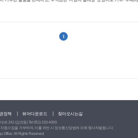
인터널 등에서 즐거운 시간을 보냄. . 새마을부녀회는 동주민센터 2층 문화홀
을 지낼 수 있도록 경로당 7곳의 옥상에 차열페인트 시공. 엄궁동 . 희망디딤돌 복지공동체는 6월 27일 장수샘
위해 목욕봉사 활동. . 희망디딤돌 복지공동체는 어려운 이웃이 거주하는 집
1
위로
권정책
뷰어다운로드
찾아오시는길
242 (감전동) Tel 051) 310-4000
 자동수집을 거부하며, 이를 위반 시 정보통신망법에 의해 형사처벌됩니다.
 Office. All Rights Reserved