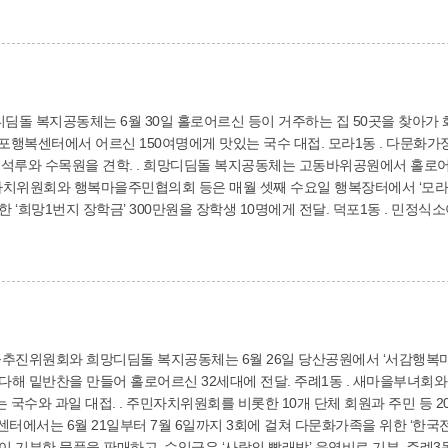
 자발적으로 결성한 공동체다. ‘밥 한 끼 같이 묵자’라는 취지로 시작된 행복
 있다. ‘행복담은 한 끼’는 주민들 간의 정을 더욱 깊게 해주는 변화의 주인공이
디딤돌 복지공동체는 6월 30일 홀로어르신 등이 거주하는 집 50곳을 찾아가 
신 150여명에게 맛있는 국수 대접. 모라1동 . 다문화가정 한글교실 수강생과 새마을부녀회원 등 36명은
 촉석루와 수목원을 견학. . 희망디딤돌 복지공동체는 고동바위공원에서 홀로어르
’ 300만원을 장학생 10명에게 전달. 덕포1동 . 민정식소아청소년과의원과 대한약국은 6월 28일 어르신
 10㎏짜리 50포 전달. . 행복담은 갤러리 부엌에서는 어르신 80여명에게 육개장을
과 모덕유치원생들은 7월 10일 유치원 강당에서 놀이를 함께하며 즐거운 시간
풍기 20대 전달. 괘법동 . 복지사랑방 운영위원회는 7월 7일 복지사랑방에서 어르신 150명에게
 대접. . 방위협의회는 6월 24일 동경초밥에서 국가유공자와 가족에게 식
추진위원회와 희망디딤돌 복지공동체는 6월 26일 당산공원에서 ‘서감행복마을 
로어르신 32세대에 전달. 주례1동 . 새마을부녀회와 새마을협의회는 6월 24일 양지2공원에서 어르
는 국수와 과일 대접. . 주민자치위원회를 비롯한 10개 단체 회원과 주민 등 
센터에서는 6월 21일부터 7월 6일까지 3회에 걸쳐 다문화가족을 위한 ‘한국전통
을 판매하고, 수익금은 ‘사랑의 빨래방’ 운영비로 기부. 주례3동 . 새마을부녀회는 어르신들을 모시고 나들이에