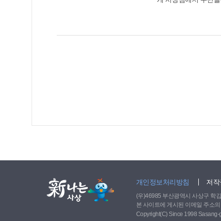
나서 청도 운문사와 와
잔치’ 개최. 학장동 . 복지기동대와 학장지구대 등은 7월 5일 학장천 주변 위뜨락마을에서 도움이 필요한 어려운 이웃 찾기 활동. . 희망디딤돌 복지
공동체는 어르신들이 시원하게 여름
사우나에서 어르신들을 
개인정보처리방침
저작
(우)46985 부산광역시 사상구 학감대로 
본 사이트에 게시된 이메일 주소의
Copyright(C) Since 1998 Sasang-gu