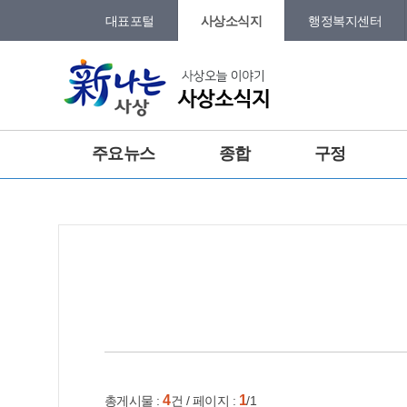
본문 바로가기
메인메뉴 바로가기
대표포털
사상소식지
행정복지센터
그램
트위터
주요뉴스
종합
구정
건강
홈
e-book
인쇄
4
1
총게시물 :
건 / 페이지 :
/1