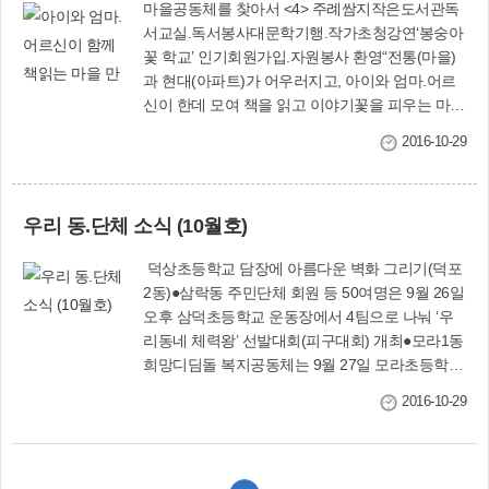
마을공동체를 찾아서 <4> 주례쌈지작은도서관독
서교실.독서봉사대문학기행.작가초청강연‘봉숭아
꽃 학교’ 인기회원가입.자원봉사 환영“전통(마을)
과 현대(아파트)가 어우러지고, 아이와 엄마.어르
신이 한데 모여 책을 읽고 이야기꽃을 피우는 마을
공동체 만들기에 힘쓰고 있습니다.”사상구 마을협
2016-10-29
의체 ‘사상.민’ 회장을 맡고 있는, 주례쌈지작은도
서관 백승렬 운영위원장은 도서관이 지향하는 바
를 이렇게 설명했다.도서관이 위치한 주례3동은
우리 동.단체 소식 (10월호)
도시철도 주례역과 동서고가로, 가야대로 등 사통
팔달의 교통망을 갖춘 아파트 밀집지역이다. 하지
덕상초등학교 담장에 아름다운 벽화 그리기(덕포
만 10여 년 전 3천여 세대의 아파트가 비슷한 시기
2동)●삼락동 주민단체 회원 등 50여명은 9월 26일
에 한꺼번에 들어서면서 기존의 마을 주민들과 단
오후 삼덕초등학교 운동장에서 4팀으로 나눠 ‘우
절돼 교류도 없어지고 점차 삭막한 동네가 되어 갔
리동네 체력왕’ 선발대회(피구대회) 개최●모라1동
다.이에 대해 당시 동주초등학교, 주례여중, 동주
희망디딤돌 복지공동체는 9월 27일 모라초등학교
중학교의 학부모들은 한자리에 모일 때마다 도서
체육관에서 ‘행복 나눔의 날’ 행사를 개최. 어르신
관을 비롯한 문화시설 부족 등 마을의 고민을 이야
2016-10-29
300여명에게 맛있는 국수를대접하고 무료 이.미
기했고, 부산시교육청의 문을 두드려 ‘독서릴레이
용 서비스 등 제공●모라3동 걷기동아리 회원과 주
정거장 작은 도서관 설립’(2005년 3월 5일)이라는
민 등 20여명은 9월 23일 주공아파트에서 모라산
결실을 맺게 됐다.이후 몇 차례의 변화를 거쳐 ‘작
림공원까지 함께 걸어가면서 ‘건강도시 사상만들