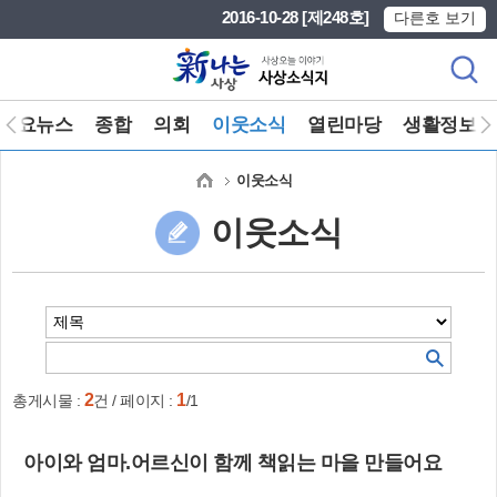
본문 바로가기
메인메뉴 바로가기
2016-10-28 [제248호]
다른호 보기
주요뉴스
종합
의회
이웃소식
열린마당
생활정보
이웃소식
이웃소식
2
1
총게시물 :
건 / 페이지 :
/1
아이와 엄마.어르신이 함께 책읽는 마을 만들어요