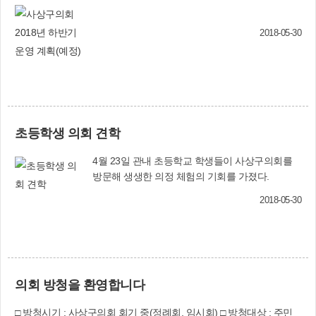
역발전을 위해 적극적인 목소리를 내 주목을 받은
것이다. 제7대 의회의 활동상을 살펴보면 5월 현재
회의개최 일수는 381일이며, 정례회와 임시회 등
2018-05-30
을 통해 총 267건의 안건을 심의·의결한 것으로 집
계됐다. 조례안 중에서 구청에서 제정·개정·폐지
를 위해 제출한 것은 153건이었으며, 사상구의회
의원 발의로 제정된 조례는 「사상구 발달장애인
권리보장 및 지원에 관한 조례」, 「사상구 진로교
육지원센터 설치 및 운영 조례」, 「사상구 생활임
초등학생 의회 견학
금 조례」 등 64건인 것으로 나타났다.이밖에 예산
결산안 처리(19건), 공유재산 관리계획안 등 구청
4월 23일 관내 초등학교 학생들이 사상구의회를
제출 일반안건(22건), 의원 발의 일반안건(9건) 등
방문해 생생한 의정 체험의 기회를 가졌다.
도 다뤘다. 구의원들은 현장 활동에도 열성을 보였
2018-05-30
다. 지역의 크고 작은 행사장을 찾아 관계자를 격
려했으며, 사상생활사 박물관, 학장천 고향의 강
사업, 모라1동 복합주민센터, 사상스마트시티 조
성사업 등 주요사업장을 방문해 사업진행 상황과
문제점을 파악하고 주민의 의견을 대변하는 역할
을 해왔다. 또 구민이 궁금해 하는 현안 사업에 대
의회 방청을 환영합니다
한 구정질문 9건, 5분 자유발언 29건의 의정활동
을 펼쳤고, ‘2030년 세계등록엑스포 부산 유치촉
□ 방청시기 : 사상구의회 회기 중(정례회, 임시회) □ 방청대상 : 주민