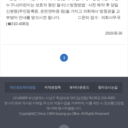
구 대정부 건의안’(2015년), 2016년 일본 후쿠시마
누구나(어린이는 보호자 동반 필수) □ 방청방법 : 사전 예약 후 당일
원전사고로 증폭되는 국민들의 불안을 해소하기
신분증(주민등록증, 운전면허증 등)을 가지고 의회에서 방청권을 교
위한 ‘부산고리원전 1호기 완전폐로 촉구 결의
부받아 안내를 받으시면 됩니다. □ 문의·접수 : 의회사무국
문’을 만장일치로 채택하기도 했다. 사상구의회
(☎310-4083)
(☎310-4091)
2018-05-30
1
개인정보처리방침
저작권정책
뷰어다운로드
찾아오시는길
(우)46985 부산광역시 사상구 학감대로 242 (감전동) Tel 051) 310-4000
본 사이트에 게시된 이메일 주소의 자동수집을 거부하며, 이를 위반 시 정보통신망법
에 의해 형사처벌됩니다.
Copyright(C) Since 1998 Sasang-gu Office. All Rights Reserved