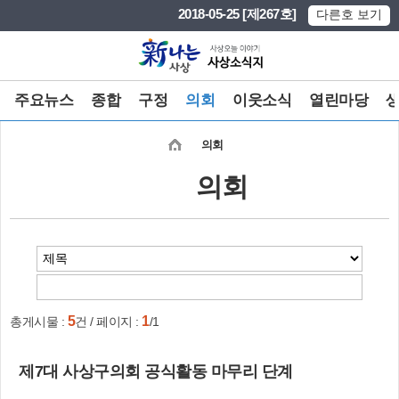
본문 바로가기
메인메뉴 바로가기
2018-05-25 [제267호]
다른호 보기
주요뉴스
종합
구정
의회
이웃소식
열린마당
의회
의회
5
1
총게시물 :
건 / 페이지 :
/1
제7대 사상구의회 공식활동 마무리 단계