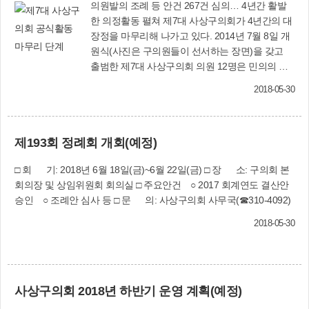
의원발의 조례 등 안건 267건 심의… 4년간 활발
한 의정활동 펼쳐 제7대 사상구의회가 4년간의 대
장정을 마무리해 나가고 있다. 2014년 7월 8일 개
원식(사진은 구의원들이 선서하는 장면)을 갖고
출범한 제7대 사상구의회 의원 12명은 민의의 대
변자로서 주민의 권익신장과 지역 발전을 위해 직
2018-05-30
무를 성실히 수행하겠다던 구민과의 약속을 이행
하기 위해 활발한 의정활동을 펼쳐왔다. ‘깨어있는
의정, 소통하는 의회’를 의정활동의 목표로 삼고
제193회 정례회 개회(예정)
견제와 감시를 하면서도, 구정의 주요 시책사업들
이 성공적으로 추진될 수 있도록 정책적인 대안을
□ 회 기: 2018년 6월 18일(금)~6월 22일(금) □ 장 소: 구의회 본
제시하며 생산적인 의회가 되기 위해 노력했다. 또
회의장 및 상임위원회 회의실 □ 주요안건 ○ 2017 회계연도 결산안
한 의정 수행능력과 의회 운영의 전문성을 향상시
승인 ○ 조례안 심사 등 □ 문 의: 사상구의회 사무국(☎310-4092)
키기 위해 의원세미나를 정기적으로 개최하는 모
습도 보였다. 제7대 의회의 활동 중에서 가장 돋보
2018-05-30
였던 것은 민생 중심의 활동과 책임감 있는 의사
표출이었다. 현장을 누비면서도 조례제정과 개정
을 게을리 하지 않고 구민의 삶의 질을 높이는 데
힘을 보탰으며, 대내외의 현안에 대해 구정질문, 5
사상구의회 2018년 하반기 운영 계획(예정)
분 자유발언, 건의안 및 결의문을 채택하는 등 지