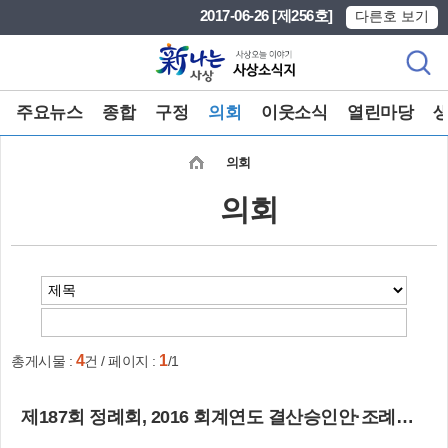
본문 바로가기
메인메뉴 바로가기
2017-06-26 [제256호]
다른호 보기
주요뉴스
종합
구정
의회
이웃소식
열린마당
의회
의회
4
1
총게시물 :
건 / 페이지 :
/1
제187회 정례회, 2016 회계연도 결산승인안·조례안 등 꼼꼼히 심의·가결