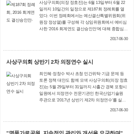
사상구의회(의장 정효진)는 6월 13일부터 6월 22
일까지 10일간의 일정으로 제187회 정례회를 열
었다. 이번 정례회에서는 예산결산특별위원회(위
원장 정성열)를 구성해 각 상임위원회에서 예비심
사한 ‘2016 회계연도 결산승인안’에 대해 종합심사
하고 의결했다. 또 「사상구 사상도서관 운영 조
2017-06-30
례 일부개정조례안」 등 의원발의 조례안 2건과
「사상구 지방공무원 여비 조례 일부개정조례
안」 등 구청장이 제출한 의안 11건에 대해 심의·
사상구의회 상반기 2차 의정연수 실시
의결했다. 이번 임시회에서 처리한 안건은 다음과
같다. ■ 사상구 사상도서관 운영 조례 일부개정
최인혜·정창수 박사 초청 민간위탁·기금 문제 등
조례안(황윤경 구의원 대표발의) 상위법령 및 ‘알
토론 정책 대안도 함께 모색 사상구의회(의장 정효
기 쉬운 법령 정비기준’에 맞게 용어 및 조문 체계
진)는 5월 29일부터 31일까지 사흘간 경북 포항시
정비 ■ 사상구 일자리창출 정책협의회 설치 및 운
일원에서 의정연수 전문기관인 한국산업기술원
영에 관한 조례 일부개정조례안(김춘화 구의원 대
주관으로 ‘2017년 상반기 제2차 의정연수’를 실시
표발의) 위원회 구성에 있어 특정 성별이 10분의 6
했다. 이번 연수에서 한국산업기술원 지방자치연
을 초과하지 않도록 하는 상위법령 규정을 반영하
2017-06-30
구소 최인혜 박사를 초빙해 ‘사상구 사례로 보는
고 조문체계 정비 ■ 사상구 지방공무원 여비 조례
민간위탁실무’, ‘사상구 위법 조례 사례’, ‘행정사무
일부개정조례안 국내 출장 시 지급되는 숙박비의
감사 방법’을 주제로 한 강의를 듣고 토론의 장을
지급 기준을 현실에 맞게 변경하고 용어 및 조문체
"명품가로공원, 지속적인 관리와 개선을 요구하며"
가졌다. 이어 정창수 박사를 초빙해 ‘특별회계와