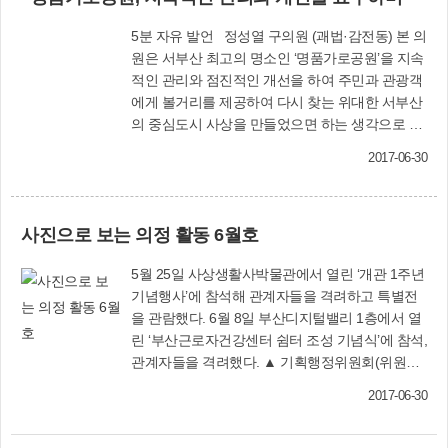
계 정비 ■ 사상구 청소년수련관 민간위탁동의안
기금의 문제’, ‘민간보조와 민간위탁에 대한 사례와
위탁 만료되는 사상구 청소년수련관의 운영을 전
5분 자유 발언 정성열 구의원 (괘법·감전동) 본 의
해법’을 주제로 한 강의를 들은 뒤 상호토론하며
문기관에 새로 위탁하기 위해 의회에 사전 동의를
원은 서부산 최고의 명소인 ‘명품가로공원’을 지속
정책 대안 마련을 위해 함께 고민하는 시간을 가졌
받고자 하는 것으로 원안가결 ■ 사상구 구세 기본
적인 관리와 점진적인 개선을 하여 주민과 관광객
다. 앞으로도 사상구의회는 지속적인 의원 전문교
조례 전부개정조례안 「지방세기본법」이 전부개
에게 볼거리를 제공하여 다시 찾는 위대한 서부산
육 및 연수과정을 준비해 의정활동에 필요한 전문
정됨에 따라, ‘구세 징수 및 체납처분 관련 규정’을
의 중심도시 사상을 만들었으면 하는 생각으로 5
지식을 습득하고, 의원들의 역량도 한층 강화할 계
「사상구 구세 징수 조례」로 이관하는 등 개정된
분 발언을 하게 되었습니다. 먼저 ‘명품가로공원’은
획이다. 사상구의회(☎310-4085)
상위법령 체계에 맞게 정비 ■ 사상구 구세 징수 조
2017-06-30
서부산의 최고가 될 것이라고, 야심차게 시작한 공
례안 「지방세징수법」이 제정됨에 따라 종전
사로서 안주만 하여서는 명품가로공원의 변신은
「사상구 구세 기본 조례」 중 ‘구세의 징수 및 체
요원하다 하겠습니다. 55억여원을 지원받아 2013
납처분 관련 규정’을 이관 받는 등 제정된 상위법
사진으로 보는 의정 활동 6월호
년 준공한 사업이 관리인력 부족으로 외면을 받는
령 체계에 맞게 새로이 조례 제정 ■ 사상구세 감면
다면 이 또한 사상의 불행이지 않겠습니까? 본 의
조례 전부개정조례안 「지방세특례제한법」이 개
5월 25일 사상생활사박물관에서 열린 ‘개관 1주년
원이 괘법동 기차역에서 명품가로공원까지 살펴
정됨에 따라 ‘최소납부세제 적용여부 및 그 적용시
기념행사’에 참석해 관계자들을 격려하고 특별전
본 결과, 가로공원에 식재된 각종 나무와 도로변
기에 관한 규정’을 신설하고 상위법령에 맞지 않는
을 관람했다. 6월 8일 부산디지털밸리 1층에서 열
화분의 나무도 생육을 못하고 여기저기 가뭄으로
조문을 정비 ■ 사상구 성실납세자 등 지원에 관한
린 ‘부산근로자건강센터 쉼터 조성 기념식’에 참석,
잎이 고사를 하였고, 훼손된 녹지대와 곳곳에 쓰레
조례안 지방세를 성실히 납부하는 납세자와 지방
관계자들을 격려했다. ▲ 기획행정위원회(위원장
기가 쌓여있는 곳을 확인하고는 안타까운 마음이
재정 확충에 기여한 납세자를 지원하기 위해 조례
김민원)와 ▼ 사회도시위원회(위원장 김춘화)는 6
었습니다. 구청장님과 관계공무원은 이러한 사실
를 제정하는 것으로 ‘성실납세자 등 지원 대상자
2017-06-30
월 14일~21일까지 상임위원회를 열어 ‘2016 회계
을 모르고 있는지(?), 알고도 방치하는 것인지(?),
선정방법’ 조항을 일부수정하고 가결 ■ 사상구 기
연도 결산승인안’과 조례안 등 제출된 의안을 심사
관리할 손길이 부족하여서인지(?) 과연 어떤 상황
업인 예우 및 공업지역 활성화 지원 및 운영에 관