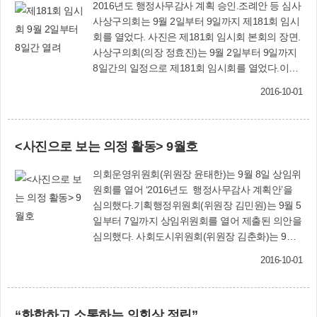
2016년도 행정사무감사 계획 승인.조례안 등 심사
사상구의회는 9월 2일부터 9일까지 제181회 임시
회를 열었다. 사진은 제181회 임시회 본회의 장면.
사상구의회(의장 정효진)는 9월 2일부터 9일까지
8일간의 일정으로 제181회 임시회를 열었다.이번
임시회에서는 ‘2016년도 행정사무감사 계획안’을
2016-10-01
승인하고, 「사상구 지방공무원 정원 조례 일부개
정조례안」, 「사상구 아동복지심의위원회 구성
및 운영과 아동위원에 관한 조례안」 등 7건의 안
<사진으로 보는 의정 활동> 9월호
건을 심의.의결했다. 이번 임시회에서 처리한 안건
은 다음과 같다.■ 2016년도 행정사무감사 계획안
의회운영위원회(위원장 윤태한)는 9월 8일 상임위
2016년 행정사무감사를 제2차 정례회 기간 중인
원회를 열어 ‘2016년도 행정사무감사 계획안’을
11월 10일부터 18일까지 구본청, 보건소 및 도서
심의했다.기획행정위원회(위원장 김민원)는 9월 5
관 등을 대상으로 9일간 개최하기로 승인■ 사상구
일부터 7일까지 상임위원회를 열어 제출된 의안을
지방공무원 정원 조례 일부개정조례안6급 이하 공
심의했다. 사회도시위원회(위원장 김춘화)는 9월
무원의 인사적체 해소 및 조직 활성화를 위해 6급
5일~7일 상임위원회를 열어 조례안 등 안건을 심
정원을 기존24%에서 25%로 상향하는 등 직급별
2016-10-01
의했다. 사상구의회 의원들은 9월 7일 열린 사상경
정원을 조정■ 사상구세 조례 전부개정조례안「지
찰서 삼락지구대 개소식에 참석했다.
방세법」에 조례로 정하도록 위임된 사항을 정비
하고, 상위법령과 중복되는 규정을 삭제하는 등 현
“화합하고 소통하는 의회상 정립”