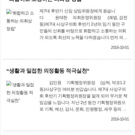
행 조례 25개 조항을 12개 조항으로 축소해 전부
개정 ■ 사상구세 기본 조례 전부개정조례안「지방
제7대 후반기 신임 상임위원장에게 듣습니
세기본법」의 개정에 따라 조례로 정하도록 위임
다 윤태한 의회운영위원장 (괘법, 감전
된 사항을 정비하고, 상위법령과 중복되는 규정을
동)제7대 사상구의회 후반기 2년의 임기 동안 구
삭제하는 등 현행 조례 47개 조항을 6개 조항으로
민들의 신뢰를 바탕으로 화합하고 소통하는 의회
축소해 전부개정 ■ 사상구 사회복지기금 설치 및
가 되도록 최선의 노력을 다하겠습니다.먼저 의회
운영 조례 일부개정조례안기금 조성목표액이 달
운영에 있어 동료 의원 여러분과 소통은 물론, 더
성됨에 따라 기금의 조성목표액 관련조항을 삭제
2016-10-01
욱 내실 있는 의정활동을 펼칠 것을 다짐합니다.의
하고, 사회복지기금 존속기한을 5년간 연장하는
원들의 심도 있는 의정활동으로 함께 고민하면서
등 기금 사업을 원활하게 추진하기 위해 조례 정비
구정발전의 방향을 잡아주는 역할을 충실히 하고,
■ 사상구 아동복지심의위원회 구성 및 운영과 아
“생활과 밀접한 의정활동 적극실천”
개선해야 할 부분은 확실히 개선하겠습니다.또한
동위원에 관한 조례안「아동복지법」에 조례로
더욱 낮은 자세로 구민의 목소리를 경청하고, 의견
정하도록 위임된 아동복지심의위원회 구성 및 운
김민원 기획행정위원장 (삼락, 덕포1.2
을 수렴하여 구정에 적극 반영될 수 있도록 하겠습
영과 아동위원에 관한 사항을 규정하기 위해 조례
동)사상구민 여러분 반갑습니다. 제7대 사상구의
니다.아울러, 구민들께서 부여해 준 커다란 기대와
제정■ 사상구 지명위원회 조례 일부개정조례안상
회 후반기 기획행정위원장을 맡게 되어 무거운 책
희망을 가슴깊이 새기고 성실한 봉사자의 자세로
위법령의 제명 변경에 따른 인용 법명 정비 및 상
임감을 느낍니다. 지난 2년 동안 기획행정위원으
구민의 소리를 대변하고 실현하는데 헌신할 것을
위법령과 중복되는 위원의 위촉해제에 관한 사항
로 기획, 예산, 감사, 문화, 민원행정, 세무 등의 분
엄숙히 약속드립니다.
을 삭제하고 알기 쉽게 조문체계 정비■ 2016년도
야에서 구민 여러분의 기대에 부응하고자 열심히
공유재산 관리계획 변경계획안모라1동 복합주민
2016-10-01
활동하였습니다. 후반기에는 지난 전반기 의정경
센터 신축 계획에 따른 사상구 공유재산 관리계획
험을 바탕으로 더욱 세밀하게 기획행정위원회를
변경계획안에 대해 승인 사상구의회(☎310-