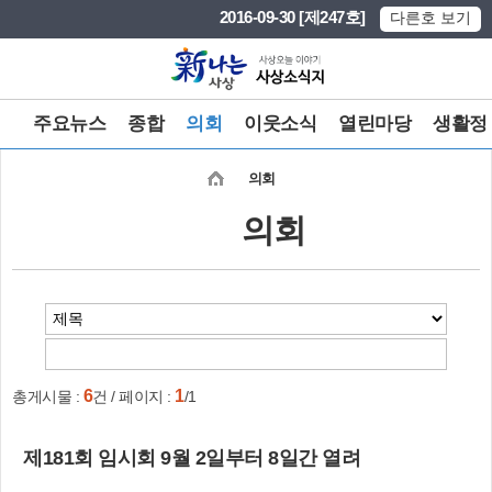
본문 바로가기
메인메뉴 바로가기
2016-09-30 [제247호]
다른호 보기
주요뉴스
종합
의회
이웃소식
열린마당
생활정
의회
의회
6
1
총게시물 :
건 / 페이지 :
/1
제181회 임시회 9월 2일부터 8일간 열려