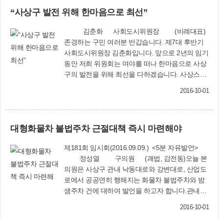
이끌어 구의회 본연의 역할인 집행부 감시와 견제
4092)
“사상구 발전 위해 한마음으로 최선”
의 역할을 잘 해내겠습니다.또한 구민들의 생활과
밀접한 의정활동을 실천하고자 합니다. 지역주민
김춘화 사회도시위원장 (비례대표)
들과 현장에서 만나 자주 소통하고 의견을 수렴하
존경하는 구민 여러분 반갑습니다. 제7대 후반기
여 지역현안이 원만하게 해결될 수 있도록 소통창
사회도시위원장 김춘화입니다. 앞으로 2년의 임기
구 역할을 잘 해내겠습니다. 앞으로 남은 2년 동안
동안 저희 위원회는 여야를 떠나 한마음으로 사상
잘 지켜봐주시고 언제든지 불러주시면 현장으로
구의 발전을 위해 최선을 다하겠습니다. 사상스마
달려가겠습니다.
트시티 조성사업, 사상~하단간 도시철도 건설사
2016-10-01
업, 부산대표도서관 건립, 생태하천 조성사업 등
사상구의 미래를 결정하는 중대한 사업들을 추진
하는 과정에서 주민들이 억울하고 부당한 일을 당
대형화물차 불법주차 근절대책 즉시 마련해야
하는 일이 없도록 빈틈없이 관리 감독하여 주민 불
편을 최소화 시키겠습니다.저를 비롯한 6명의 사
제181회 임시회(2016.09.09.) <5분 자유발언>
회도시위원회 위원들은 우리 지역의 가치가 한층
정성열 구의원 (괘법, 감전동)오늘 본
더 올라갈 수 있도록 온 힘을 쏟는 것은 물론, 모든
의원은 사상구 관내 낙동대로와 강변대로, 산업도
의정활동은 현장에서 답을 찾겠다는 신념으로 주
로에서 공공연히 행해지는 화물차 불법주차와 밤
민의 목소리에 귀 기울이고 주민의 뜻이 행정구현
샘주차 건에 대하여 발언을 하고자 합니다.관내의
에 반영될 수 있도록 기초의원의 책임을 다하겠습
흉기인 불법주차 대형화물차에 대한 근절 방법은
니다.
2016-10-01
없는 것일까요?지난달에는 남구 감만동에서 대형